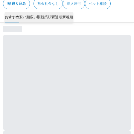
tune
絞り込み
敷金礼金なし
即入居可
ペット相談
おすすめ
安い順
広い順
新築順
駅近順
新着順