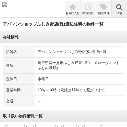
tune
絞り込み
敷金礼金なし
即入居可
ペット相談
検索
お気に入り
閲覧履歴
検索条件
検索
アパマンショップふじみ野店(株)渡辺住研の物件一覧
会社情報
店舗名
アパマンショップふじみ野店(株)渡辺住研
埼玉県富士見市ふじみ野東1-2-1 メローウィンド
住所
ふじみ野1階
定休日
水曜日
営業時間
10時～16時（電話は17時まで繋がります）
交通
－
取り扱い物件情報一覧