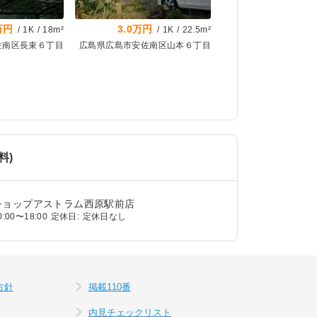
万円
3.0万円
/
1K
/
18m²
/
1K
/
22.5m²
佐南区長束６丁目
広島県広島市安佐南区山本６丁目
料)
ショップアストラム西原駅前店
0:00〜18:00
定休日:
定休日なし
方針
掲載110番
内見チェックリスト