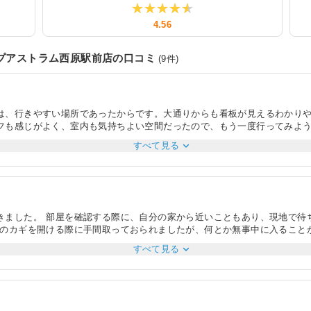
★★★★★
★★★★★
4.56
ップアストラム西原駅前店
の口コミ
(
9
件)
は、行きやすい場所であったからです。大通りからも看板が見えるわかり
フも感じがよく、室内も気持ちよい空間だったので、もう一度行ってみよ
身に話を聞いてくださり、自分たちのライフプランに似合った部屋を数か
expand_more
すべて見る
ため、スムーズに契約まで進むことができました。自宅のネットで探した
いろいろ特色はあると思いますが、毎回アパマンショップさんにお願いし
で、大変良かったです。
きました。 部屋を確認する際に、自分の家から近いこともあり、現地で待
屋のカギを開ける際に手間取っておられましたが、何とか無事中に入ること
て頂き、スムーズでとても分かりやすく、周りの施設等も充実してる点も紹
expand_more
すべて見る
な顔一つせず快く大東建託様へ電話で交渉して頂けました。 結果的には値
を細かく質問する必要がないくらい分かりやすく説明して頂きました。 浄
で気を付けてください」など小さな事まで気が利いた対応をして頂きまし