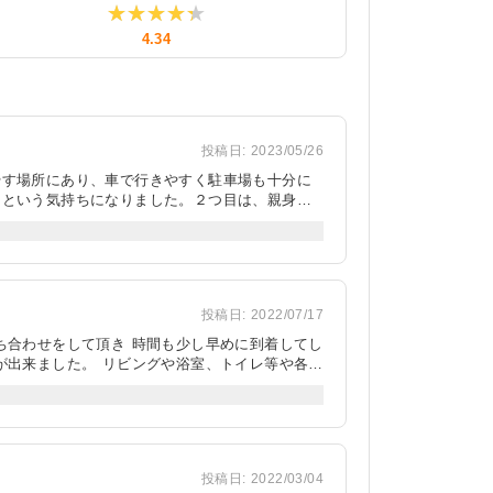
★★★★★
★★★★★
4.34
投稿日:
2023/05/26
やす場所にあり、車で行きやすく駐車場も十分に
うという気持ちになりました。２つ目は、親身な
所紹介してくださり、値段や築年数など気になる
時には出てこなかったような掘り出し物件等もあ
ており、毎回満足した契約ができています。今回
投稿日:
2022/07/17
ち合わせをして頂き 時間も少し早めに到着してし
が出来ました。 リビングや浴室、トイレ等や各部
介してくださいました。 月額の賃貸料金も値引
引きは難しかったですがとても良い対応をして頂
水器のカートリッジの契約など「必要がなければす
た。
投稿日:
2022/03/04