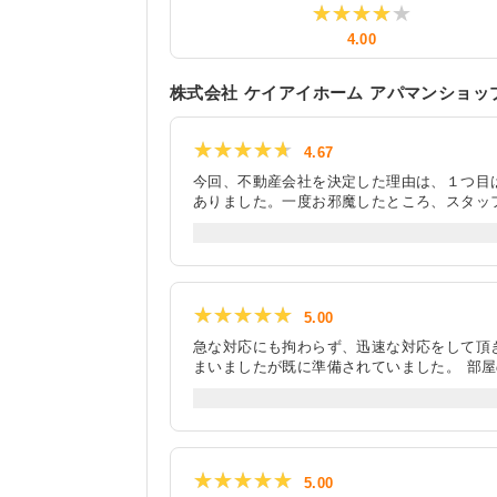
★★★★★
★★★★★
4.00
株式会社 ケイアイホーム アパマンショ
★★★★★
★★★★★
4.67
今回、不動産会社を決定した理由は、１つ目
ありました。一度お邪魔したところ、スタッ
説明です。担当してくださったスタッフは親
ポイントもわかりやすく説明してくださった
り、とても楽しい時間でした。不動産会社で
もスムーズかつ気持ちの良い契約ができたの
★★★★★
★★★★★
5.00
急な対応にも拘わらず、迅速な対応をして頂
まいましたが既に準備されていました。 部
屋のクローゼットや空調まで細かく案内もし
きするのは難しいと分かっていましたが、嫌
きました。 実際に契約する際にも契約内容
ぐに解約しないと次がすぐ来てしまいますの
★★★★★
★★★★★
5.00