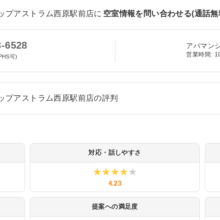
ョップアストラム西原駅前店
に
空室情報を問い合わせる(通話無
8-6528
アパマン
営業時間:
1
PHS可)
ョップアストラム西原駅前店の評判
対応・話しやすさ
★★★★★
★★★★★
4.23
提案への満足度