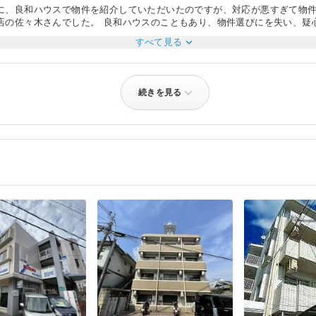
に、良和ハウスで物件を紹介していただいたのですが、対応が悪すぎて物件
店の佐々木さんでした。 良和ハウスのこともあり、物件選びにを失い、疑
分は吹き飛び物件探しの意欲が湧き出してきました。いざ、内見をする際
expand_more
すべて見る
ていました。 物件を決めた後も、心優しく要望を聞いてくださりました。
顔で対応していただきました。 無事に引っ越すことができたのもアパマン
する機会があった際には佐々木さんにお願いしようと思います。
続きを見る