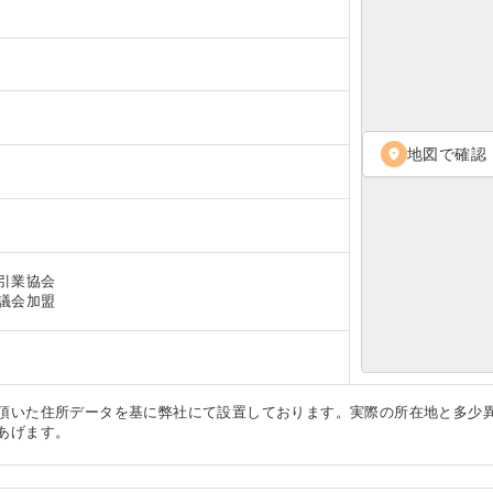
地図で確認
location_on
業協会

議会加盟
頂いた住所データを基に弊社にて設置しております。実際の所在地と多少
あげます。