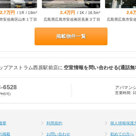
2.7万円
2.4万円
2.6
/
1R
/
18m²
/
1K
/
16.5m²
市安佐南区山本１丁目
広島県広島市安佐南区長束３丁目
広島県広島市安
掲載物件一覧
ョップアストラム西原駅前店
に
空室情報を問い合わせる(通話無
8-6528
アパマン
営業時間:
1
PHS可)
概要
利用規約
個人情報保護
の掲載
お問い合わせ
初めての方へ