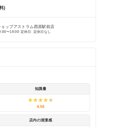
料)
ショップアストラム西原駅前店
0:00〜18:00
定休日:
定休日なし
知識量
★★★★★
★★★★★
4.50
店内の清潔感