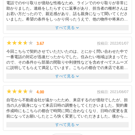
電話でのやり取りが億劫な性格なため、ラインでのやり取りが非常に
助かりました。連絡をしたらすぐに返事があり、担当者の種村さんは
お若い方だったので、親近感があり、話も親身になって聞いてくださ
いました。希望の条件をしっかり伺ったうえで、他の物件や将来のこ
とを考えたうえでご提案をしてくださり、物件選びに慣れていなくて
expand_more
すべて見る
も親切丁寧で助かりました。こちらの仕事の都合上、お返事が遅くな
ることがよくありましたが、それでもびっくりするくらい早い返事
で、こちらも予定が立てやすかったです。契約した日に特に気になる
★★★★★
★★★★★
3.67
投稿日:
2022/01/07
事がなかったですが、後から出てきて質問した時、わからないことは
今回こちらで契約させていただいたのは、とにかく問い合わせた中で
すぐに管理会社へ連絡してすぐにご連絡いただけたり、即座に対応し
一番電話の対応が迅速だったからでした。住みたい地域は決まってた
てくださるところに感激しました。内寸の日は担当者とは別の方が対
ので、その条件から部屋の間取りや利便性などを含めすべてスムーズ
応してくれました。肝心なメジャーを持っていくのを忘れてしまいま
に説明してもらえて満足しています。こちらの都合での来店で名前は
したが、その方が持ってきてくださり非常に助かりました。お客様に
忘れたのですが、担当者が不在の時でもほかのスタッフとの連携がと
真摯に向き合って下さる対応、感謝します。
expand_more
すべて見る
れていたと思います。またコロナ禍の中店舗内に消毒液やパーテーシ
ョンを設置しており安心して説明を聞くことができました。内見の際
に家具の配置場所をイメージし、設置場所の寸法を測りたいなと思っ
★★★★★
★★★★★
4.00
投稿日:
2021/08/07
ているとメジャーを持ってきて、手伝って下さり大変助かりました。
自宅から不動産会社が遠かったため、来店するのが億劫でしたが、担
私は虫が苦手なため、そのことを伝えると害虫駆除を入居前にできる
当の人が親身になって来店日時の調整をしてくださいました。契約書
ことなどの説明もしてくれお願いすることができて助かりました。と
作成時にもこちらの都合で時間に間に合わなくなり、日時の変更を直
にかくすべてにおいて対応が早く、住む物件はもう決めていて、早く
前になってお願いしたところ快く変更していただきました。後から聞
入居したいと思っていたので、これだけ対応が早いとまた引っ越しな
けば岡山で一番来店人数の多い店舗だとか。多忙にもかかわらずよく
どをする際にもお願いしたいと思いました。
expand_more
すべて見る
していただきました。部屋を内見させてもらった時には逆に遠いにも
かかわらず現地に来ていただき、自由に寸法など書き留められるよう