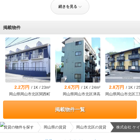
間取り図のコピーまで用意していただきました。家具の配置や配線な
続きを見る
どイメージしやすく本当に助かりました。コロナ禍ということもあり
LINEでのやり取りがメインでしたが、便利かつスムーズに契約まで進
められたと思います。わからないこともLINEならではのすばやい対応
で答えていただきました。入居までの期間が長かったのですが、一連
掲載物件
の流れを用紙でいただいていたので入居までの計画が立てやすく余裕
をもって引っ越しができたと思います。
2.2万円
2.6万円
2.8万円
/
1K
/
23m²
/
1K
/
24m²
/
1K
/
2
岡山県岡山市北区関西町
岡山県岡山市北区津高
岡山県岡山市北区三
掲載物件一覧
賃貸の物件を探す
岡山県の賃貸
岡山市北区の賃貸
株式会社 ケ