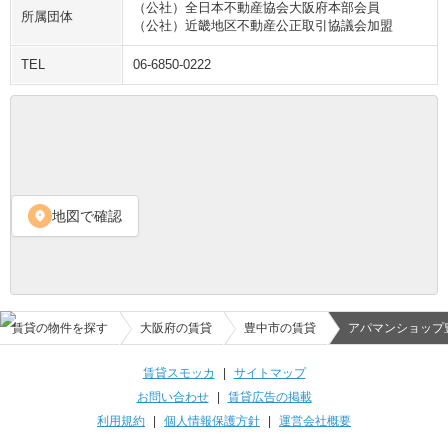
（公社）全日本不動産協会大阪府本部会員
所属団体
（公社）近畿地区不動産公正取引協議会加盟
TEL
06-6850-0222
地図で確認
location_on
賃貸の物件を探す
大阪府の賃貸
豊中市の賃貸
アパマンショップ豊
賃貸スモッカ
|
サイトマップ
お問い合わせ
|
賃貸広告の掲載
利用規約
|
個人情報保護方針
|
運営会社概要