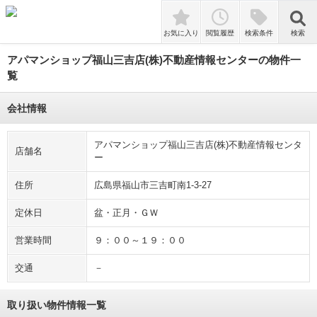
tune
絞り込み
敷金礼金なし
即入居可
ペット相談
検索
お気に入り
閲覧履歴
検索条件
検索
アパマンショップ福山三吉店(株)不動産情報センターの物件一
覧
会社情報
アパマンショップ福山三吉店(株)不動産情報センタ
店舗名
ー
住所
広島県福山市三吉町南1-3-27
定休日
盆・正月・ＧＷ
営業時間
９：００～１９：００
交通
－
取り扱い物件情報一覧