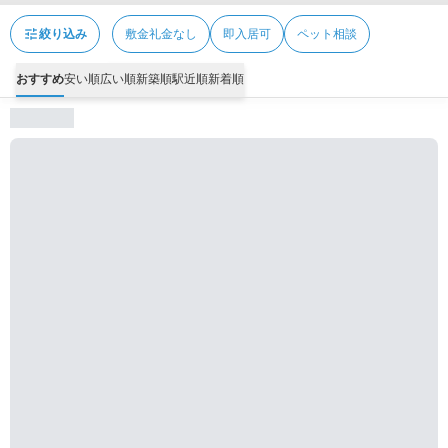
tune
絞り込み
敷金礼金なし
即入居可
ペット相談
おすすめ
安い順
広い順
新築順
駅近順
新着順