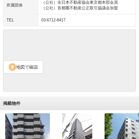
（公社）全日本不動産協会東京都本部会員
所属団体
（公社）首都圏不動産公正取引協議会加盟
TEL
03-6712-8417
地図で確認
location_on
掲載物件