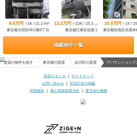
9.8万円
13.2万円
10.0万円
/
1K
/
21.17m²
/
1DK
/
25.35m²
/
1K
/
2
東京都大田区仲六郷4丁目
東京都江東区佐賀１
掲載物件一覧
賃貸の物件を探す
東京都の賃貸
品川区の賃貸
アパマンショップ
賃貸スモッカ
|
サイトマップ
お問い合わせ
|
賃貸広告の掲載
利用規約
|
個人情報保護方針
|
運営会社概要