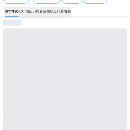
おすすめ
安い順
広い順
新築順
駅近順
新着順