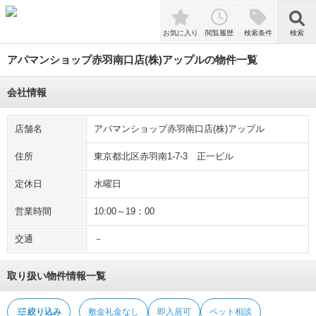
tune
絞り込み
敷金礼金なし
即入居可
ペット相談
検索
お気に入り
閲覧履歴
検索条件
検索
アパマンショップ赤羽南口店(株)アップルの物件一覧
会社情報
店舗名
アパマンショップ赤羽南口店(株)アップル
住所
東京都北区赤羽南1-7-3 正一ビル
定休日
水曜日
営業時間
10:00～19：00
交通
－
取り扱い物件情報一覧
tune
絞り込み
敷金礼金なし
即入居可
ペット相談