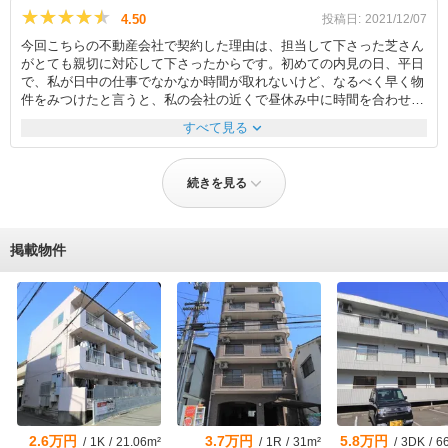
たが、詳細をメールでその都度教えて下さり助かった。連帯保証人と
★★★★★
★★★★★
4.50
投稿日:
2021/12/07
の連絡も早急に契約書を郵送し、やり取りしていただいたのでこちら
今回こちらの不動産会社で契約した理由は、担当して下さった芝さん
の負担は少なく済んだ。物件のカギの譲渡もGWを挟んだためあらか
がとても親切に対応して下さったからです。初めての内見の日、平日
じめ早めに連絡してくださり、長期休暇での受け渡しの不備がないよ
で、私が日中の仕事でなかなか時間が取れないけど、なるべく早く物
う配慮いただいた。担当者がお休みの日にも別の担当者が早急に連絡
件をみつけたと言うと、私の会社の近くで昼休み中に時間を合わせて
していただいたのでメールのやり取りで明らかな遅延があることはな
くれました。物件条件として、駐車場2台分、インターネット環境が
かった。
expand_more
すべて見る
整っていること、各自３つの個室とクローゼットがセット、対面式カ
ウンターキッチンは、絶対譲れないし、色々思いつく事をいいまし
た。後であれも言っておけばよかったと後悔しないようにです。内見
続きを見る
してみると、条件はクリアし、今まで住んでたところより、断然良か
ったです。迅速な対応だったので、ありがたかったです。仮契約した
後、再度内見をお願いした時も、嫌な顔せずに、車で案内してくださ
いました。一緒に部屋の採寸するのも手伝って下さり、助かりまし
掲載物件
た。また、初期費用等も抑えれるように、色々提案してくれました。
ありがたかったです。
2.6万円
3.7万円
5.8万円
/
1K
/
21.06m²
/
1R
/
31m²
/
3DK
/
6