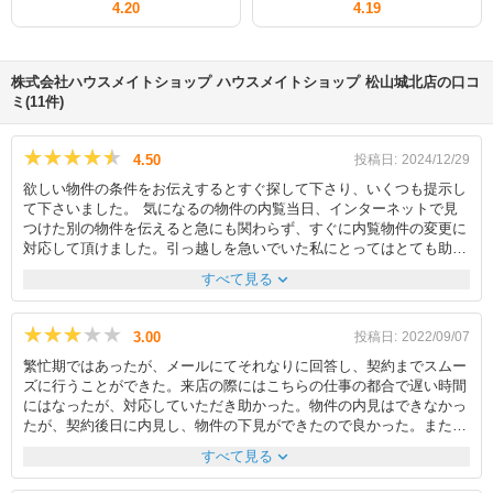
4.20
4.19
株式会社ハウスメイトショップ ハウスメイトショップ 松山城北店の口コ
ミ(11件)
★★★★★
★★★★★
4.50
投稿日:
2024/12/29
欲しい物件の条件をお伝えするとすぐ探して下さり、いくつも提示し
て下さいました。 気になるの物件の内覧当日、インターネットで見
つけた別の物件を伝えると急にも関わらず、すぐに内覧物件の変更に
対応して頂けました。引っ越しを急いでいた私にとってはとても助か
りました。気に入った物件が見つかり、その物件の良い所ばかりでは
expand_more
すべて見る
なく、マイナスな所も正直に話して下さり、信頼できる不動産会社さ
んだと感じました。私の来店できる日と内覧の担当者の方の日程が合
わなかったので、契約が先延ばしになるかと思いましたが、別のスタ
★★★★★
★★★★★
3.00
投稿日:
2022/09/07
ッフが対応下さり、最短で契約することができて良かったです。契約
繁忙期ではあったが、メールにてそれなりに回答し、契約までスムー
内容についてゆっくりと分かりやすく説明して下さり、途中確認した
ズに行うことができた。来店の際にはこちらの仕事の都合で遅い時間
いことがあって質問すると丁寧に答えて下さいました。終始笑顔で対
にはなったが、対応していただき助かった。物件の内見はできなかっ
応して下さった為、不安な点を相談しやすかったのも印象的でした。
たが、契約後日に内見し、物件の下見ができたので良かった。また、
安心して良い物件を見つけることができとても有難かったです。
内見できない分、物件の画像を事前にサイトに掲載しているもの以外
expand_more
すべて見る
も見せていただけたので内見なしでも安心して物件を選ぶことができ
た。物件契約の際には私は火災保険などの情報について知識不足だっ