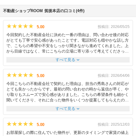
不動産ショップROOM 筑後本店の口コミ(4件)
★★★★★
★★★★★
5.00
投稿日:
2026/05/25
今回契約した不動産会社に決めた一番の理由は、問い合わせ後の対応
がとても丁寧で安心感があったことです。電話対応も穏やかな話し方
で、こちらの希望や不安をしっかり聞きながら進めてくれました。上
から目線ではなく、常にこちらの立場に寄り添って考えてくださった
点がとても印象に残っています。気になることを質問した際も、一つ
expand_more
すべて見る
一つ分かりやすく説明してくださり、初めての引越し準備でも不安な
く進めることができました。また、現地へ行けない時には動画や写真
を何枚も撮影して送ってくださり、細かい部分まで確認できたのも非
★★★★★
★★★★★
5.00
投稿日:
2026/04/06
常に助かりました。メールでのやり取りも返信が早く、こちらの疑問
今回こちらの不動産会社で契約した理由は、担当の秀島さんの対応が
点についてもすぐ確認して対応してくださったので、契約まで安心し
とても良かったからです。最初の問い合わせの時から返信が早く、や
て進めることができました。さらに、車庫や洗濯機置き場のサイズま
り取りもスムーズで安心感がありました。こちらの希望条件も細かく
で実際に測って教えてくださるなど、細かな気配りも本当にありがた
聞いてくださり、それに合った物件をいくつか提案してもらえたの
かったです。忙しい中でも丁寧に対応してくださり、とても信頼でき
で、比較しながら納得して選ぶことができましたし、自分では気づか
る不動産会社だと感じました。
expand_more
すべて見る
なかった選択肢も知ることができて良かったです。 内見の際も、部
屋のことだけでなく周辺環境や生活のしやすさなども教えていただ
き、実際に住むイメージがしやすかったです。また、気になる点につ
★★★★★
★★★★★
5.00
投稿日:
2025/12/03
いてもその場で丁寧に答えていただけたのが印象的でした。契約の手
お部屋探しの際に住んでいた物件が、更新のタイミングで家賃の値上
続きについても一つ一つ分かりやすく説明してもらえたので、不安な