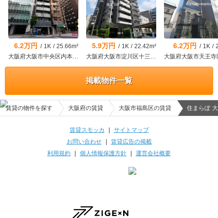
6.2万円
5.9万円
6.2万円
/
1K
/
25.66m²
/
1K
/
22.42m²
/
1K
/
大阪府大阪市中央区内本町２
大阪府大阪市淀川区十三本町１
掲載物件一覧
賃貸の物件を探す
大阪府の賃貸
大阪市福島区の賃貸
住まらぼ 大阪
賃貸スモッカ
|
サイトマップ
お問い合わせ
|
賃貸広告の掲載
利用規約
|
個人情報保護方針
|
運営会社概要