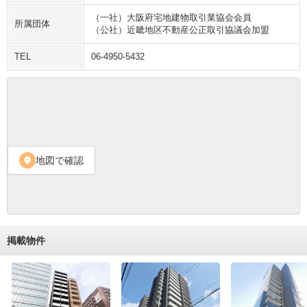
（一社）大阪府宅地建物取引業協会会員
所属団体
（公社）近畿地区不動産公正取引協議会加盟
TEL
06-4950-5432
地図で確認
location_on
掲載物件