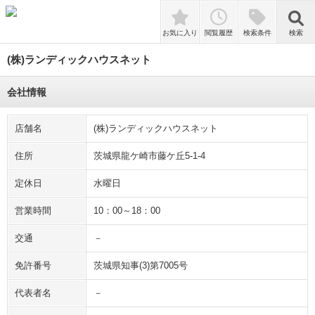
検索
お気に入り
閲覧履歴
検索条件
検索
(株)ランディックハウスネット
会社情報
店舗名
(株)ランディックハウスネット
住所
茨城県龍ケ崎市藤ケ丘5-1-4
定休日
水曜日
営業時間
10：00～18：00
交通
－
免許番号
茨城県知事(3)第7005号
代表者名
－