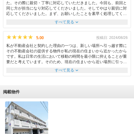
た。その際に親切・丁寧に対応していただきました。今回も、前回と
同じ方が担当になり対応してくださいました。そしてやはり親切に対
応してくださいました。まず、お願いしたことを素早く処理してくだ
さいます。入居を希望する旨を伝えるとスムーズに手続きを案内して
expand_more
すべて見る
くださり、スピーディーに契約までこぎつけました。 実は以前に、
違う不動産屋さんと他の物件について話を進めていたのですが、なか
なか話が進まず、何週間も待ち続けていても連絡がなかなかこなかっ
★★★★★
★★★★★
5.00
投稿日:
2024/08/26
たため、賃貸契約に不安を感じたので、引っ越しを諦めてしまったこ
私が不動産会社と契約した理由の一つは、新しい場所へ引っ越す際に
とがあります。スモッカで今回の物件を見つけ、問い合わせをした
その不動産会社の提供する物件が私の現在の住まいから近かったから
ら、こちらの不動産屋さんであっけなくお部屋が決まったため、本当
です。私は日常の生活において移動の時間を最小限に抑えることが重
に感謝しかありません。 入居後も気になることがあり電話したら、
要だと考えています。そのため、現在の住まいから近い場所に引っ越
やはりスムーズに対応してくださったので、信頼できる不動産屋さん
すことは私の生活をより便利にするための重要な要素でした。不動産
だと思います。
expand_more
すべて見る
会社と契約する際に私の希望条件や予算を伝え、その条件に合った物
件を提案していただきました。その中で、私の現在の住まいから比較
的近い物件がありました。これは私にとって娘の通学や日常の行動範
囲を大きく変えずに新しい住まいに移る事ができるというメリットが
掲載物件
ありました。また、友人との関係性も考慮しました。私の友人の多く
は近くに住んでおり、交流や支え合いが重要な要素となっています。
そのため、引っ越し先も友人との距離を保ちつつ、継続的な関係を築
く事ができる場所であることが求められました。不動産会社が提供し
てくれた物件は、この点にも配慮されており、繋がりを大切にできる
環境でした。以上の理由からここの不動産会社で契約いたしました。