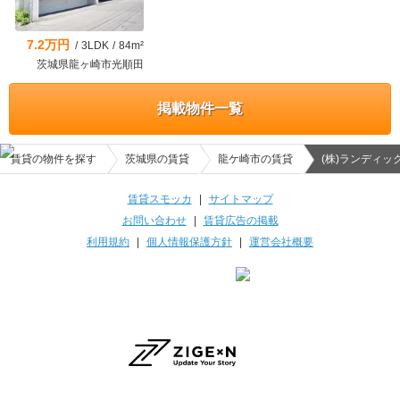
7.2万円
/
3LDK
/
84m²
茨城県龍ヶ崎市光順田
掲載物件一覧
賃貸の物件を探す
茨城県の賃貸
龍ケ崎市の賃貸
(株)ランディッ
賃貸スモッカ
|
サイトマップ
お問い合わせ
|
賃貸広告の掲載
利用規約
|
個人情報保護方針
|
運営会社概要