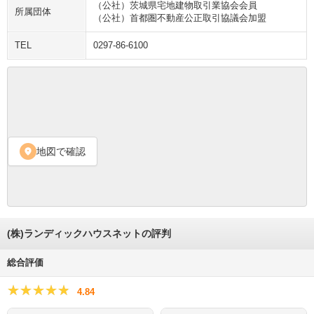
（公社）茨城県宅地建物取引業協会会員
所属団体
（公社）首都圏不動産公正取引協議会加盟
TEL
0297-86-6100
地図で確認
location_on
(株)ランディックハウスネットの評判
総合評価
★★★★★
★★★★★
4.84