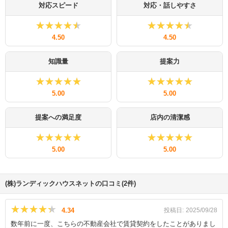
対応スピード
対応・話しやすさ
★★★★★
★★★★★
★★★★★
★★★★★
4.50
4.50
知識量
提案力
★★★★★
★★★★★
★★★★★
★★★★★
5.00
5.00
提案への満足度
店内の清潔感
★★★★★
★★★★★
★★★★★
★★★★★
5.00
5.00
(株)ランディックハウスネットの口コミ(2件)
★★★★★
★★★★★
4.34
投稿日:
2025/09/28
数年前に一度、こちらの不動産会社で賃貸契約をしたことがありまし