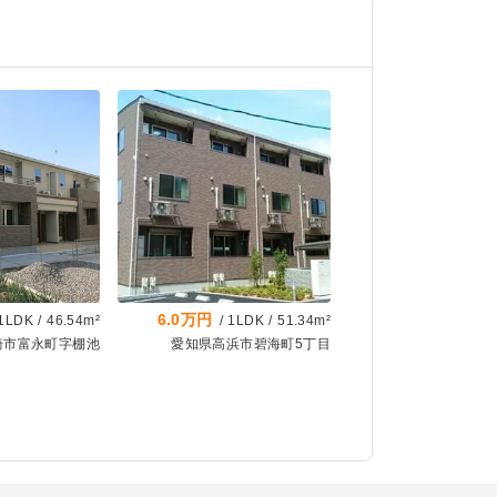
6.0万円
1LDK
/
46.54m²
/
1LDK
/
51.34m²
崎市富永町字棚池
愛知県高浜市碧海町5丁目