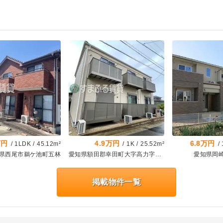
万円
4.9万円
6.8万円
/
1LDK
/
45.12m²
/
1K
/
25.52m²
/
県西尾市鵜ケ池町五林
愛知県額田郡幸田町大字高力字神山
愛知県岡
掲載物件一覧