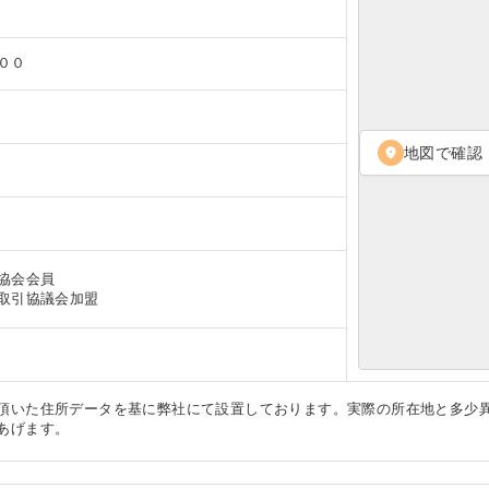
００
地図で確認
location_on
協会会員
取引協議会加盟
頂いた住所データを基に弊社にて設置しております。実際の所在地と多少
あげます。