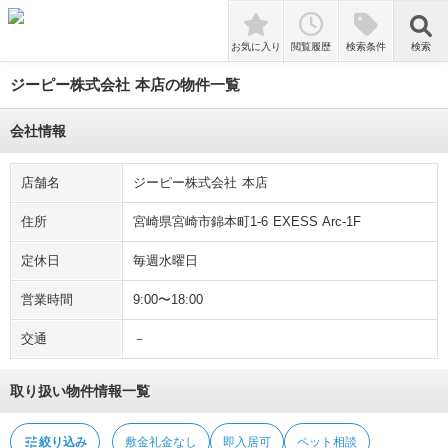
tune
絞り込み
敷金礼金なし
即入居可
ペット相談
検索
お気に入り
閲覧履歴
検索条件
検索
ジーピー株式会社 本店の物件一覧
会社情報
店舗名
ジーピー株式会社 本店
住所
宮崎県宮崎市錦本町1-6 EXESS Arc-1F
定休日
毎週水曜日
営業時間
9:00〜18:00
交通
－
取り扱い物件情報一覧
tune
絞り込み
敷金礼金なし
即入居可
ペット相談