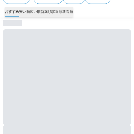
おすすめ
安い順
広い順
新築順
駅近順
新着順