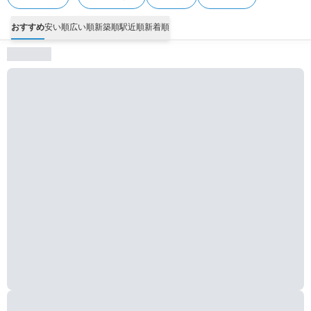
おすすめ
安い順
広い順
新築順
駅近順
新着順