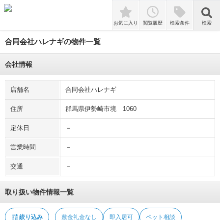
tune
絞り込み
敷金礼金なし
即入居可
ペット相談
検索
お気に入り
閲覧履歴
検索条件
検索
合同会社ハレナギの物件一覧
会社情報
店舗名
合同会社ハレナギ
住所
群馬県伊勢崎市境 1060
定休日
－
営業時間
－
交通
－
取り扱い物件情報一覧
tune
絞り込み
敷金礼金なし
即入居可
ペット相談