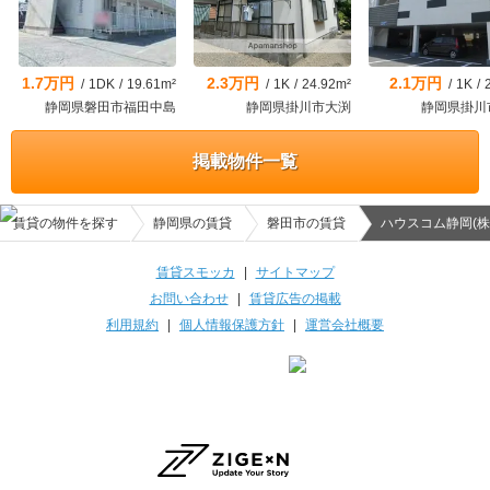
1.7万円
2.3万円
2.1万円
/
1DK
/
19.61m²
/
1K
/
24.92m²
/
1K
/
静岡県磐田市福田中島
静岡県掛川市大渕
静岡県掛川
掲載物件一覧
賃貸の物件を探す
静岡県の賃貸
磐田市の賃貸
ハウスコム静岡(株
賃貸スモッカ
|
サイトマップ
お問い合わせ
|
賃貸広告の掲載
利用規約
|
個人情報保護方針
|
運営会社概要