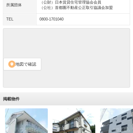
（公財）日本賃貸住宅管理協会会員
所属団体
（公社）首都圏不動産公正取引協議会加盟
TEL
0800-1701040
地図で確認
location_on
掲載物件