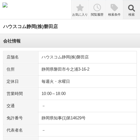
検索
お気に入り
閲覧履歴
検索条件
検索
ハウスコム静岡(株)磐田店
会社情報
店舗名
ハウスコム静岡(株)磐田店
住所
静岡県磐田市今之浦3-16-2
定休日
毎週火・水曜日
営業時間
10:00～18:00
交通
－
免許番号
静岡県知事(1)第14629号
代表者名
－