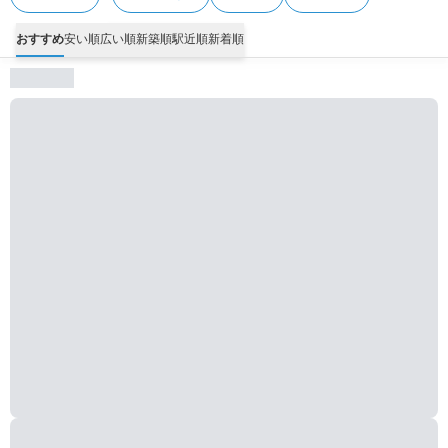
おすすめ
安い順
広い順
新築順
駅近順
新着順