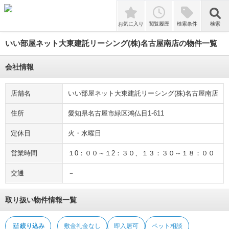
tune
絞り込み
敷金礼金なし
即入居可
ペット相談
検索
お気に入り
閲覧履歴
検索条件
検索
いい部屋ネット大東建託リーシング(株)名古屋南店の物件一覧
会社情報
店舗名
いい部屋ネット大東建託リーシング(株)名古屋南店
住所
愛知県名古屋市緑区鴻仏目1-611
定休日
火・水曜日
営業時間
１0：００～１2：３０、１３：３０～１８：００
交通
－
取り扱い物件情報一覧
tune
絞り込み
敷金礼金なし
即入居可
ペット相談