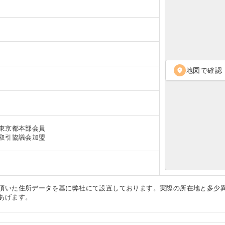
地図で確認
location_on
東京都本部会員
取引協議会加盟
頂いた住所データを基に弊社にて設置しております。実際の所在地と多少
あげます。