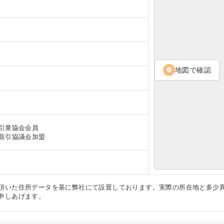
地図で確認
location_on
引業協会会員
取引協議会加盟
頂いた住所データを基に弊社にて設置しております。実際の所在地と多少
申しあげます。