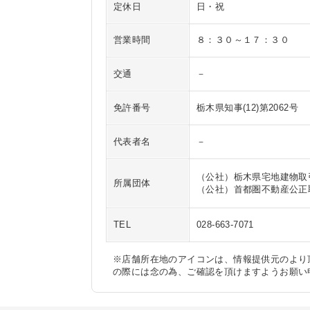
定休日
日・祝
営業時間
８：３０～１７：３０
交通
－
免許番号
栃木県知事(12)第2062号
代表者名
－
（公社）栃木県宅地建物取
所属団体
（公社）首都圏不動産公正
TEL
028-663-7071
※店舗所在地のアイコンは、情報提供元のより
の際には念の為、ご確認を頂けますようお願い