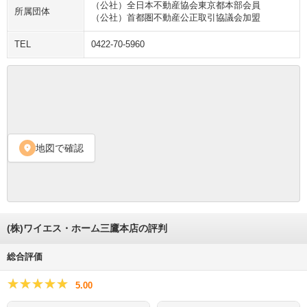
（公社）全日本不動産協会東京都本部会員
所属団体
（公社）首都圏不動産公正取引協議会加盟
TEL
0422-70-5960
地図で確認
location_on
(株)ワイエス・ホーム三鷹本店の評判
総合評価
★★★★★
★★★★★
5.00