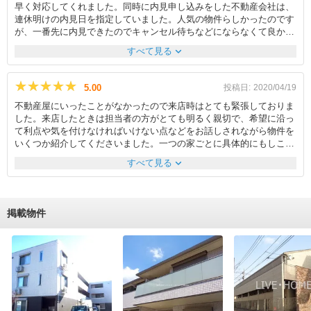
早く対応してくれました。同時に内見申し込みをした不動産会社は、
連休明けの内見日を指定していました。人気の物件らしかったのです
が、一番先に内見できたのでキャンセル待ちなどにならなくて良かっ
たです。お部屋を見た時に修繕をやっていた途中なので、本当に早く
expand_more
すべて見る
動いてくれたのだと思います。そうした状況で、他の不動産会社に相
談する必要はありませんでした。内見した当日にすぐに申し込みを決
めて、物件から直接支店まで、車で向かいました。保証会社へ提出す
★★★★★
★★★★★
5.00
投稿日:
2020/04/19
る情報も高齢の両親などの事情も考慮して親身になって話を聞いてく
不動産屋にいったことがなかったので来店時はとても緊張しておりま
れました。申し込みから契約日までも、逐一情報をわかりやすく提供
した。来店したときは担当者の方がとても明るく親切で、希望に沿っ
していただき、不安になることなく安心して、準備万端で契約日に臨
て利点や気を付けなければいけない点などをお話しされながら物件を
むことができました。契約の日は担当者が不在だったのですが、引き
いくつか紹介してくださいました。一つの家ごとに具体的にもしここ
継ぎをしっかりとしていてくれたので、全く問題なく契約をすること
にしたらこういうところが気になると思う、こういうタイプだったら
ができました。鍵の引き渡しもとてもスムーズで、引越し準備を前も
expand_more
すべて見る
この家はあまりおすすめしないなど、住んだていでお話をしてくださ
って進めることができたので、よかったです。
ったのがとても良かったです。担当者が男性だったこともあり少し不
安だったのですが、道案内中も町の特徴や治安、交通の便など細かく
教えて下さいました。 物件の内覧にいくときの車の中でも気さくに
掲載物件
話しかけて下さり。緊張することなく内覧を終えることができまし
た。契約内容や契約日、支払方法などこちらの要望に応えて下さりと
ても助かりました。最後に鍵の受け取りに伺ったときに、ほかのお客
様の対応をされていたので、違う方が対応してくださったのですがス
ムーズに終わったので、ちゃんと引き継いでくれてるのだなと思いま
した。退店する時にわざわざ挨拶しに来てくださって嬉しかったで
す。