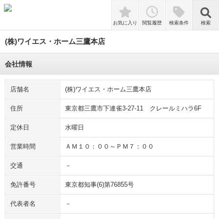
検索
お気に入り
閲覧履歴
検索条件
検索
(株)ワイエス・ホーム三鷹本店
会社情報
店舗名
(株)ワイエス・ホーム三鷹本店
住所
東京都三鷹市下連雀3-27-11 クレールミハラ6F
定休日
水曜日
営業時間
ＡＭ１０：００～ＰＭ７：００
交通
－
免許番号
東京都知事(6)第76855号
代表者名
－