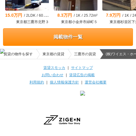
15.0万円
8.3万円
7.9万円
/
2LDK
/
60.46m²
/
1K
/
25.72m²
/
1K
/
2
東京都三鷹市北野３
東京都小金井市緑町５
東京都杉並区下
掲載物件一覧
賃貸の物件を探す
東京都の賃貸
三鷹市の賃貸
(株)ワイエス・ホ
賃貸スモッカ
|
サイトマップ
お問い合わせ
|
賃貸広告の掲載
利用規約
|
個人情報保護方針
|
運営会社概要