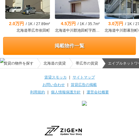
2.0万円
4.5万円
3.0万円
/
1K
/
27.89m²
/
1K
/
35.7m²
/
1K
/
2
北海道帯広市依田町
北海道中川郡池田町字西一条9丁目
掲載物件一覧
賃貸の物件を探す
北海道の賃貸
帯広市の賃貸
エイブルネットワ
賃貸スモッカ
|
サイトマップ
お問い合わせ
|
賃貸広告の掲載
利用規約
|
個人情報保護方針
|
運営会社概要