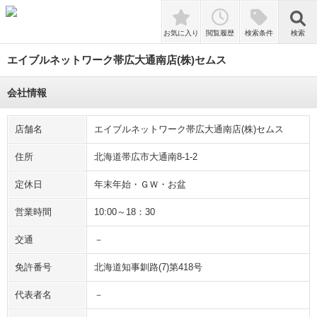
検索
お気に入り
閲覧履歴
検索条件
検索
エイブルネットワーク帯広大通南店(株)セムス
会社情報
店舗名
エイブルネットワーク帯広大通南店(株)セムス
住所
北海道帯広市大通南8-1-2
定休日
年末年始・ＧＷ・お盆
営業時間
10:00～18：30
交通
－
免許番号
北海道知事釧路(7)第418号
代表者名
－