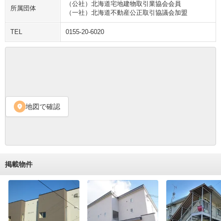
（公社）北海道宅地建物取引業協会会員
所属団体
（一社）北海道不動産公正取引協議会加盟
TEL
0155-20-6020
地図で確認
location_on
掲載物件