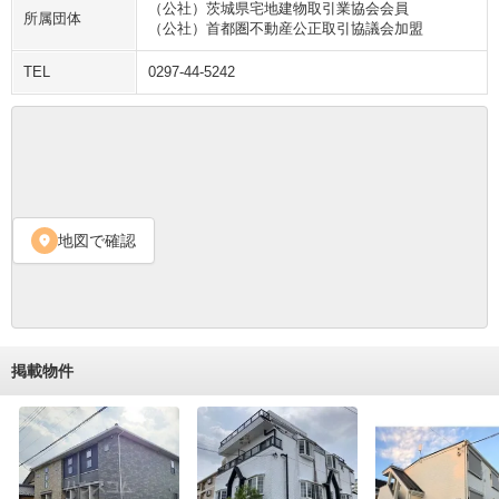
（公社）茨城県宅地建物取引業協会会員
所属団体
（公社）首都圏不動産公正取引協議会加盟
TEL
0297-44-5242
地図で確認
location_on
掲載物件