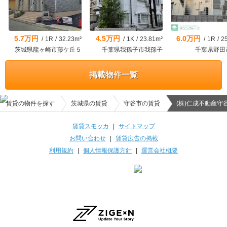
5.7万円
4.5万円
6.0万円
/
1R
/
32.23m²
/
1K
/
23.81m²
/
1R
/
2
茨城県龍ヶ崎市藤ケ丘５
千葉県我孫子市我孫子
千葉県野田
掲載物件一覧
賃貸の物件を探す
茨城県の賃貸
守谷市の賃貸
(株)仁成不動産守
賃貸スモッカ
|
サイトマップ
お問い合わせ
|
賃貸広告の掲載
利用規約
|
個人情報保護方針
|
運営会社概要