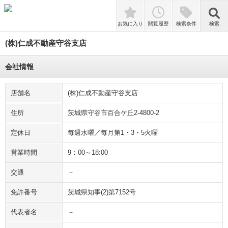
検索
お気に入り
閲覧履歴
検索条件
検索
(株)仁成不動産守谷支店
会社情報
店舗名
(株)仁成不動産守谷支店
住所
茨城県守谷市百合ケ丘2-4800-2
定休日
毎週水曜／毎月第1・3・5火曜
営業時間
9：00～18:00
交通
－
免許番号
茨城県知事(2)第7152号
代表者名
－