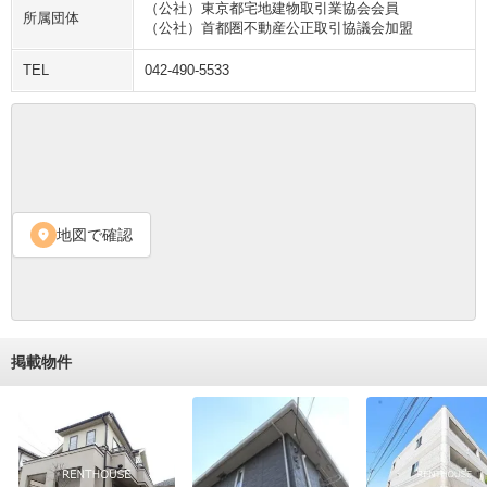
（公社）東京都宅地建物取引業協会会員
所属団体
（公社）首都圏不動産公正取引協議会加盟
TEL
042-490-5533
地図で確認
location_on
掲載物件