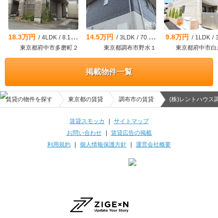
18.3万円
14.5万円
9.8万円
/
4LDK
/
8.16m²
/
3LDK
/
70.7m²
/
1LDK
/
東京都府中市多磨町２
東京都調布市野水１
東京都府中市白
掲載物件一覧
賃貸の物件を探す
東京都の賃貸
調布市の賃貸
(株)レントハウス
賃貸スモッカ
|
サイトマップ
お問い合わせ
|
賃貸広告の掲載
利用規約
|
個人情報保護方針
|
運営会社概要