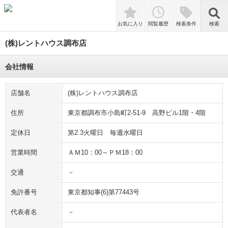
検索
お気に入り
閲覧履歴
検索条件
検索
(株)レントハウス調布店
会社情報
店舗名
(株)レントハウス調布店
住所
東京都調布市小島町2-51-9 高野ビル1階・4階
定休日
第2.3火曜日 毎週水曜日
営業時間
ＡＭ10：00～ＰＭ18：00
交通
－
免許番号
東京都知事(6)第77443号
代表者名
－