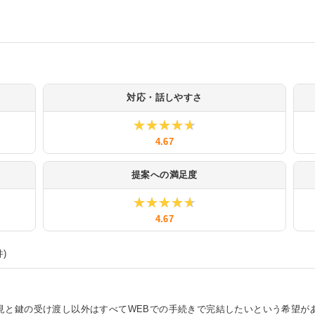
対応・話しやすさ
★★★★★
★★★★★
4.67
提案への満足度
★★★★★
★★★★★
4.67
件)
見と鍵の受け渡し以外はすべてWEBでの手続きで完結したいという希望が