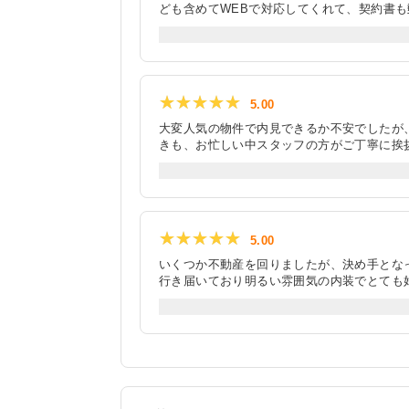
ども含めてWEBで対応してくれて、契約書
しくご説明いただきました。何年も住むつも
たのですが、車を所有しており近隣で駐車場
つかりませんでしたが、内見日以外にもご確
きました。 また、鍵の受け渡しの際、引っ
でご対応いただき大変助かりました。
★★★★★
★★★★★
5.00
大変人気の物件で内見できるか不安でしたが
きも、お忙しい中スタッフの方がご丁寧に挨
た、たくさんの質問にも快くお答えしていた
したが、無事近くの駐車場も確保することが
ージが容易に出来ました。また、契約までの
でしたが、契約前後問わず、気になることはL
★★★★★
★★★★★
5.00
いくつか不動産を回りましたが、決め手とな
行き届いており明るい雰囲気の内装でとても
さり安心して相談することができました。内
できました。内見中は決してプラスのことだ
てくださり実際に住んだ時のイメージを想像
んに交渉してもらいエアコン取り付けてもら