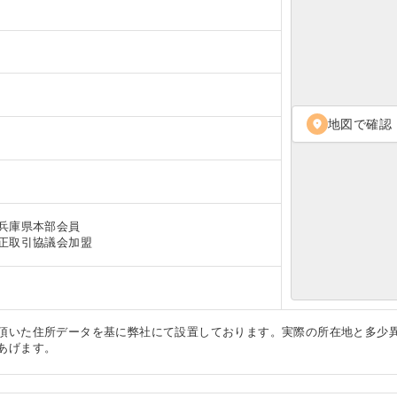
地図で確認
location_on
兵庫県本部会員
正取引協議会加盟
頂いた住所データを基に弊社にて設置しております。実際の所在地と多少
あげます。