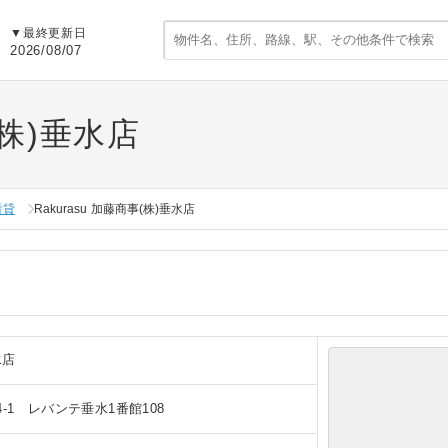
▼
最終更新日
2026/08/07
(株)垂水店
賃貸
Rakurasu 加藤商事(株)垂水店
水店
-1 レバンテ垂水1番館108