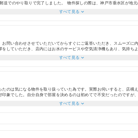
も郵送でのやり取りで完了しました。 物件探しの際は、神戸市垂水区が地
りの家ではありませんが、今後購入などを見据えた際の参考になりました。
expand_more
すべて見る
を探す必要がありました。内見時に数件ご存じの駐車場で空きの有無をご確
認いただきメールで情報をいただきました。不動産会社としてはメリット
越し業者と時間の折り合いがつかず困っていましたが、店舗の営業時間が10
、お問い合わせさせていただいてからすぐにご返答いただき、スムーズに
拶をしていただき、店内にはお水のサービスや空気清浄機もあり、気持ち
だき、また月極駐車場の契約についても先方にお問い合わせしていただき
expand_more
すべて見る
出来ました。内見時には物件までの道中でおすすめのお店をご案内してい
流れや今後必要な書類等、詳細にご案内いただき不安は全くなかったです
INEで気軽に質問することができたため、大変助かりました。
ったのは気になる物件を取り扱っていた為です。実際お伺いすると、店構
好印象でした。自分自身で部屋を決めるのは初めてで不安だったのですが
見時はお店の前まで車を取ってきてくれたのがありがたかったです。車内
expand_more
すべて見る
けを言うのではなく、日当たりやコンセントの配置の他、エリアの特徴や
しながら部屋を見ることができました。最終的に気に入った物件にエアコ
うことができ安心して契約に進むことができました。全体的に丁寧でスム