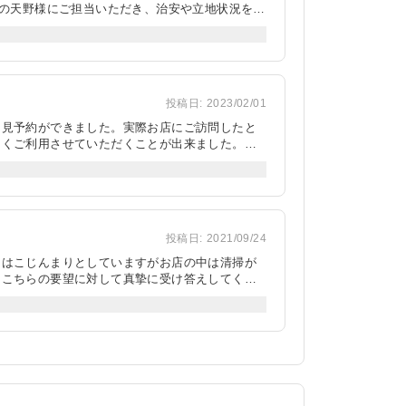
元の天野様にご担当いただき、治安や立地状況を詳
 最終的に駐車場が付帯していない物件を選択し
認いただきました。 その場では良い駐車場が見
はあまりないと思いますが、親身にご対応いただ
時からにもかかわらず、9時過ぎからの受け渡し
投稿日:
2023/02/01
内見予約ができました。実際お店にご訪問したと
よくご利用させていただくことが出来ました。ま
、隣の月極駐車場は満車のため利用できませんで
ただいたので、実際に住んだときの具体的なイメ
。仕事の関係上なかなか日中に電話出来ない状況
投稿日:
2021/09/24
えはこじんまりとしていますがお店の中は清掃が
、こちらの要望に対して真摯に受け答えしてくだ
もゆったりとしたシートでリラックスすることが
すむ上での注意事項などうるさく無い程度に教え
ンがなく契約を決めかねていたのですが、大家さ
ーズな対応だったと思います。