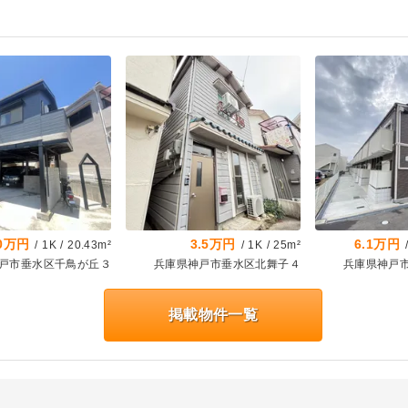
.0万円
3.5万円
6.1万円
/
1K
/
20.43m²
/
1K
/
25m²
戸市垂水区千鳥が丘３
兵庫県神戸市垂水区北舞子４
兵庫県神戸
掲載物件一覧