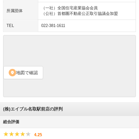
（一社）全国住宅産業協会会員
所属団体
（公社）首都圏不動産公正取引協議会加盟
TEL
022-381-1611
地図で確認
location_on
(株)エイブル名取駅前店の評判
総合評価
★★★★★
★★★★★
4.25