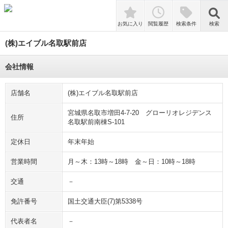
検索
お気に入り
閲覧履歴
検索条件
検索
(株)エイブル名取駅前店
会社情報
店舗名
(株)エイブル名取駅前店
宮城県名取市増田4-7-20 グローリオレジデンス
住所
名取駅前南棟S-101
定休日
年末年始
営業時間
月～木：13時～18時 金～日：10時～18時
交通
－
免許番号
国土交通大臣(7)第5338号
代表者名
－