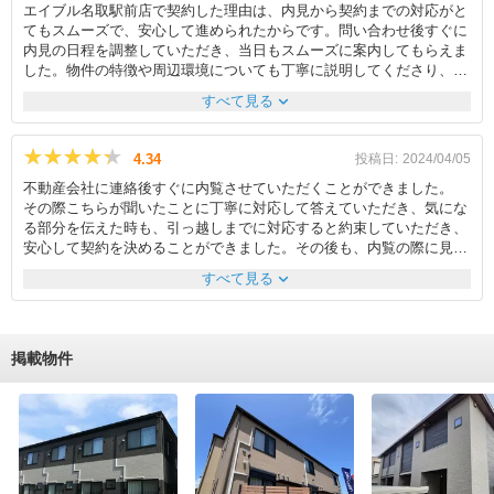
エイブル名取駅前店で契約した理由は、内見から契約までの対応がと
てもスムーズで、安心して進められたからです。問い合わせ後すぐに
内見の日程を調整していただき、当日もスムーズに案内してもらえま
した。物件の特徴や周辺環境についても丁寧に説明してくださり、初
めての見学でも不安なく確認することができました。また、やり取り
expand_more
すべて見る
が主にLINEで完結できた点も非常に便利でした。電話でのやり取りに
比べて時間の制約が少なく、仕事の合間など空いた時間に質問や確認
ができたのが助かりました。契約を決めた物件については、エイブル
★★★★★
★★★★★
4.34
投稿日:
2024/04/05
名取駅前店が専任媒介を行っていたため、他の仲介業者を通す選択肢
不動産会社に連絡後すぐに内覧させていただくことができました。
はありませんでしたが、結果的に担当者の対応が丁寧で満足していま
その際こちらが聞いたことに丁寧に対応して答えていただき、気にな
す。さらに、店舗が名取駅前にあり、電車でも車でもアクセスしやす
る部分を伝えた時も、引っ越しまでに対応すると約束していただき、
かった点も良かったです。仕事帰りや休日にも立ち寄りやすく、書類
安心して契約を決めることができました。その後も、内覧の際に見逃
の受け取りなどもスムーズに行えました。全体を通して、迅速で丁寧
した部分に後で気づき、もう一度内覧させてほしいと訴えた時も即座
な対応と利便性の高い立地が印象に残る店舗でした。
expand_more
すべて見る
対応していただきました。 また引っ越しに際に電気会社を変えると
決めたことで、いくつか確認しなくてはならないことができたとき
も、引っ越しの準備なので忙しく見に行く余裕がないことを伝える
と、担当者の方が直接現場に赴き、必要な情報をすぐに伝えてくれた
掲載物件
ことで、スムーズに契約することもできました。 部屋を借りた後も
聞きたいことがあって大家さんに連絡が取れないことがあった時も、
契約後だったので大丈夫か心配しながら確認をお願いした時も、丁寧
に対応していただきアフターサービスも行き届いていると感じまし
た。 一人で賃貸を借りるのは初めてだったのですが、戸惑うことな
く安心して契約を結ぶことができ、対応に満足しています