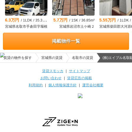
6.3万円
5.7万円
5.55万円
/
1LDK
/
35.33m²
/
1SK
/
36.85m²
/
1LDK
/
宮城県名取市手倉田字堰根
宮城県岩沼市土ケ崎２
宮城県柴田郡大河原
掲載物件一覧
賃貸の物件を探す
宮城県の賃貸
名取市の賃貸
(株)エイブル名取
賃貸スモッカ
|
サイトマップ
お問い合わせ
|
賃貸広告の掲載
利用規約
|
個人情報保護方針
|
運営会社概要