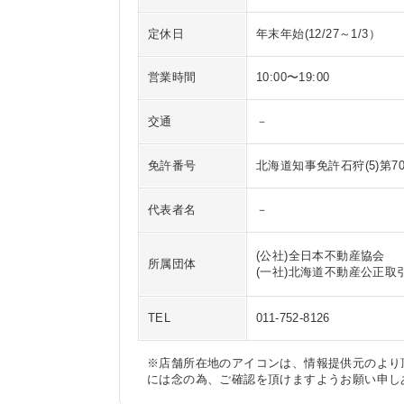
定休日
年末年始(12/27～1/3）
営業時間
10:00〜19:00
交通
－
免許番号
北海道知事免許石狩(5)第70
代表者名
－
(公社)全日本不動産協会

所属団体
(一社)北海道不動産公正取
TEL
011-752-8126
※店舗所在地のアイコンは、情報提供元のより
には念の為、ご確認を頂けますようお願い申し