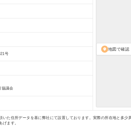
地図で確認
location_on
21号
引協議会
頂いた住所データを基に弊社にて設置しております。実際の所在地と多少
あげます。