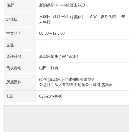
住所
新潟県新潟市小針藤山7-13
水曜日（1月〜3月は無休） ＧＷ 夏期休暇 年
定休日
末年始
営業時間
09:30〜17：00
交通
－
免許番号
新潟県知事(4)第4973号
代表者名
山田 好典
(公社)新潟県宅地建物取引業協会

所属団体
公益社団法人首都圏不動産公正取引協議会
TEL
025-234-4040