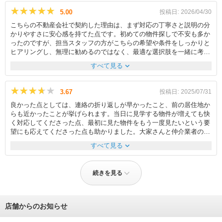
況でした。しかし、担当者の方が、管理会社へ、空きが出次第、敷地
★★★★★
★★★★★
5.00
投稿日:
2026/04/30
内に優先的に案内してもらえるように伝えて下さったおかげで、つい
こちらの不動産会社で契約した理由は、まず対応の丁寧さと説明の分
最近になって敷地内の駐車場が空き、無事に利用できることになりま
かりやすさに安心感を持てた点です。初めての物件探しで不安も多か
した。契約時の口約束で終わらせず、その後の生活のことまで親身に
ったのですが、担当スタッフの方がこちらの希望や条件をしっかりと
なってサポートしてくださる誠実な姿勢に、とても感動いたしまし
ヒアリングし、無理に勧めるのではなく、最適な選択肢を一緒に考え
た。契約をこちらの不動産会社にお願いして本当に良かったです。
てくれました。また、内見時にはメリットだけでなくデメリットも正
expand_more
すべて見る
直に伝えてくれたため、信頼できると感じました。契約手続きに関し
てもスムーズで、細かな質問にも迅速に対応していただき、終始安心
して進めることができました。全体を通して親身で誠実な対応が印象
★★★★★
★★★★★
3.67
投稿日:
2025/07/31
的で、ここにお願いして良かったと感じています。 今回が初めての
良かった点としては、連絡の折り返しが早かったこと、前の居住地か
個人契約ということもあり、手続きや必要書類などに不安がありまし
らも近かったことが挙げられます。当日に見学する物件が増えても快
たが、その点についても一つひとつ丁寧に説明していただけました。
く対応してくださった点、最初に見た物件をもう一度見たいという要
初歩的な質問にも嫌な顔をせず対応してくださり、不安を解消しなが
望にも応えてくださった点も助かりました。大家さんと仲介業者の関
ら進められたことがとても心強かったです。安心して契約を完了する
係が良好であることも伝わってきましたし、大家さんの人柄なんか
ことができました。
expand_more
すべて見る
も、訊ねたら教えてくださったので助かりました。家賃補助を申請す
る関係で新しい職場に提出しなければいけない書類を作成してくださ
いましたし、その際に必要な情報を得るために大家さんにもかけあっ
続きを見る
てくださったので、現在ではしっかり家賃補助ももらえています。オ
フィスの立地も、車でも電車でも行きやすいので、車を持っている
人・用意できる人以外でも訪れやすそうです。オフィスの中に自由に
飲めるお水があるのも良かったです。帰りにしっかり担当者がお見送
店舗からのお知らせ
りをしてくれるのも気持ち良かったです。メールだけでなくLINEでも
やりとりできるところも手軽でした。