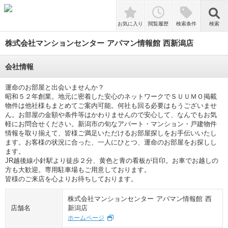
検索
お気に入り
閲覧履歴
検索条件
検索
株式会社マンションセンター アパマン情報館 西新潟店
会社情報
運命のお部屋と出会いませんか？

昭和５２年創業。地元に密着した安心のネットワークでＳＵＵＭＯ掲載
物件は他社様もまとめてご案内可能。何社も回る必要はもうございませ
ん。お部屋の金額や条件等はかわりませんので安心して、なんでもお気
軽にお問合せください。新潟市の旬なアパート・マンション・戸建物件
情報を取り揃えて、皆様ご満足いただけるお部屋探しをお手伝いいたし
ます。お客様の状況に合った、一人にひとつ、運命のお部屋をお探しし
ます。

JR越後線小針駅より徒歩２分、黄色と青の看板が目印。お車でお越しの
方も大歓迎。専用駐車場もご用意しております。

皆様のご来店を心よりお待ちしております。
株式会社マンションセンター アパマン情報館 西
店舗名
新潟店
ホームページ