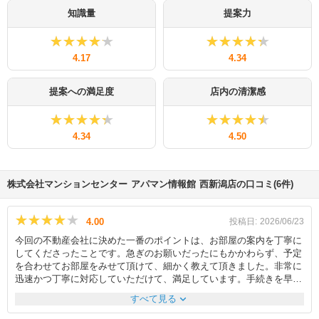
知識量
提案力
★★★★★
★★★★★
★★★★★
★★★★★
4.17
4.34
提案への満足度
店内の清潔感
★★★★★
★★★★★
★★★★★
★★★★★
4.34
4.50
株式会社マンションセンター アパマン情報館 西新潟店の口コミ(6件)
★★★★★
★★★★★
4.00
投稿日:
2026/06/23
今回の不動産会社に決めた一番のポイントは、お部屋の案内を丁寧に
してくださったことです。急ぎのお願いだったにもかかわらず、予定
を合わせてお部屋をみせて頂けて、細かく教えて頂きました。非常に
迅速かつ丁寧に対応していただけて、満足しています。手続きを早急
に進めてくださり、本当に助かりました。また、スタッフの方々の細
expand_more
すべて見る
やかな気配りにも深く感謝しています。契約の際、希望していた敷地
内の駐車場が満車で、当初は敷地外の駐車場を契約せざるを得ない状