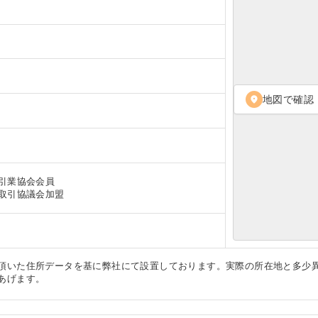
地図で確認
location_on
引業協会会員
取引協議会加盟
頂いた住所データを基に弊社にて設置しております。実際の所在地と多少
あげます。