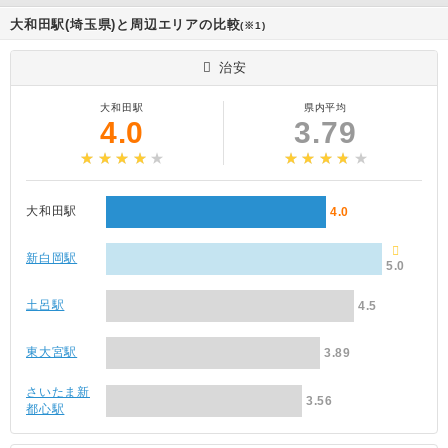
大和田駅(埼玉県)と周辺エリアの比較
(※1)
治安
大和田駅
県内平均
4.0
3.79
大和田駅
4.0
新白岡駅
5.0
土呂駅
4.5
東大宮駅
3.89
さいたま新
3.56
都心駅