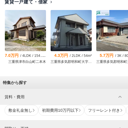
賃貸一戸建て・借家
chevron_right
7.0万円
4.3万円
5.7万円
/
4LDK
/
154.64m²
/
2LDK
/
54m²
/
3K
/
8
三重県津市白山町二本木
三重県多気郡明和町大字明星
特集から探す
expand_more
賃料・費用
敷金礼金無し
初期費用10万円以下
フリーレント付き