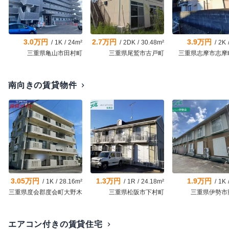
3.0万円
2.7万円
3.9万円
/
1K
/
24m²
/
2DK
/
30.48m²
/
2K
三重県亀山市田村町
三重県尾鷲市古戸町
三重県志摩市志摩
南向きの賃貸物件
chevron_right
3.05万円
1.3万円
1.9万円
/
1K
/
28.16m²
/
1R
/
24.18m²
/
1K
三重県度会郡度会町大野木
三重県松阪市下村町
三重県伊勢市
エアコン付きの賃貸住宅
chevron_right