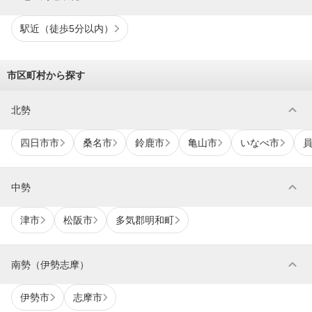
駅近（徒歩5分以内）
市区町村から探す
expand_more
北勢
四日市市
桑名市
鈴鹿市
亀山市
いなべ市
expand_more
中勢
津市
松阪市
多気郡明和町
expand_more
南勢（伊勢志摩）
伊勢市
志摩市