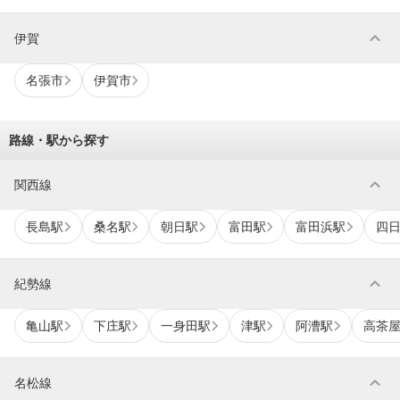
expand_more
伊賀
名張市
伊賀市
路線・駅から探す
expand_more
関西線
長島駅
桑名駅
朝日駅
富田駅
富田浜駅
四
expand_more
紀勢線
亀山駅
下庄駅
一身田駅
津駅
阿漕駅
高茶
expand_more
名松線