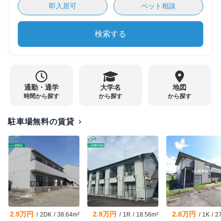
即入居可
ペット相談
検索する
通勤・通学
大学名
地図
時間から探す
から探す
から探す
駐車場無料の賃貸
chevron_right
2.9万円
2.9万円
2.8万円
/
2DK
/
38.64m²
/
1R
/
18.56m²
/
1K
/
2