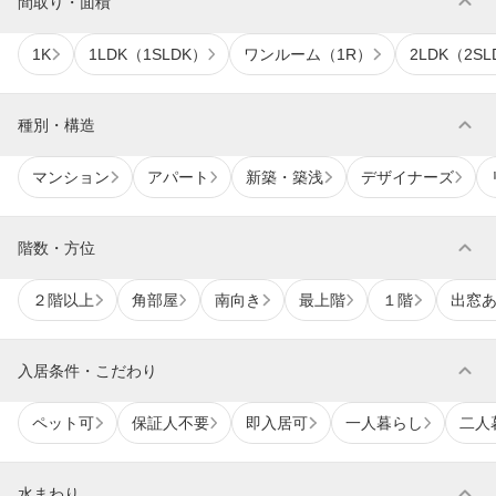
expand_more
間取り・面積
1K
1LDK（1SLDK）
ワンルーム（1R）
2LDK（2SL
expand_more
種別・構造
マンション
アパート
新築・築浅
デザイナーズ
expand_more
階数・方位
２階以上
角部屋
南向き
最上階
１階
出窓
expand_more
入居条件・こだわり
ペット可
保証人不要
即入居可
一人暮らし
二人
expand_more
水まわり