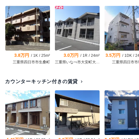
3.8万円
3.0万円
3.5万円
/
1K
/
25m²
/
1R
/
24m²
/
1DK
/
2
三重県四日市市生桑町
三重県いなべ市大安町大井田
三重県四日市市
カウンターキッチン付きの賃貸
chevron_right