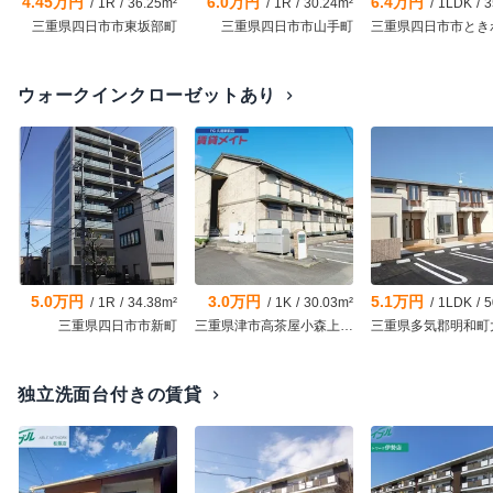
4.45万円
6.0万円
6.4万円
/
1R
/
36.25m²
/
1R
/
30.24m²
/
1LDK
/
35
三重県四日市市東坂部町
三重県四日市市山手町
ウォークインクローゼットあり
chevron_right
5.0万円
3.0万円
5.1万円
/
1R
/
34.38m²
/
1K
/
30.03m²
/
1LDK
/
50
三重県四日市市新町
三重県津市高茶屋小森上野町
独立洗面台付きの賃貸
chevron_right