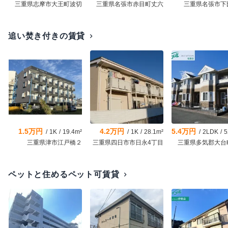
三重県志摩市大王町波切
三重県名張市赤目町丈六
三重県名張市下
追い焚き付きの賃貸
chevron_right
1.5万円
4.2万円
5.4万円
/
1K
/
19.4m²
/
1K
/
28.1m²
/
2LDK
/
52
三重県津市江戸橋２
三重県四日市市日永4丁目
三重県多気郡大台
ペットと住めるペット可賃貸
chevron_right