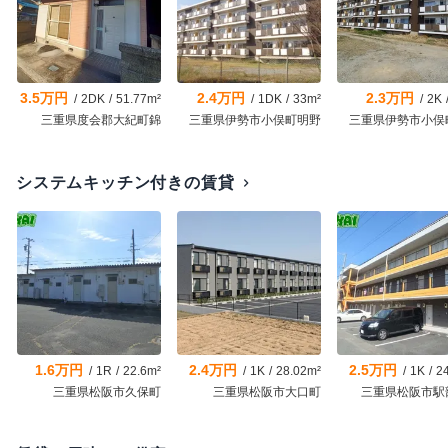
3.5万円
2.4万円
2.3万円
/
2DK
/
51.77m²
/
1DK
/
33m²
/
2K
三重県度会郡大紀町錦
三重県伊勢市小俣町明野
三重県伊勢市小俣
システムキッチン付きの賃貸
chevron_right
1.6万円
2.4万円
2.5万円
/
1R
/
22.6m²
/
1K
/
28.02m²
/
1K
/
2
三重県松阪市久保町
三重県松阪市大口町
三重県松阪市駅