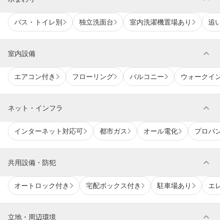
バス・トイレ別
独立洗面台
室内洗濯機置場あり
追
expand_more
室内設備
エアコン付き
フローリング
バルコニー
ウォークイ
expand_more
ネット・インフラ
インターネット対応可
都市ガス
オール電化
プロパ
expand_more
共用設備・防犯
オートロック付き
宅配ボックス付き
駐車場あり
エ
expand_more
立地・周辺環境