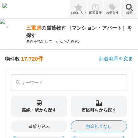
検索
お気に入り
閲覧履歴
検索条件
検索
三重県
の賃貸物件［マンション・アパート］を
探す
条件を指定して、かんたん検索♪
17,720
件
都道府県を変更
物件数
search
キーワード
train
corporate_fare
路線・駅
から探す
市区町村
から探す
tune
絞り込み
敷金礼金なし