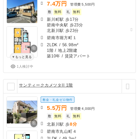
7.4
万円
管理費
5,500円
敷
無料
礼
無料
新川町駅 歩17分
碧南中央駅 歩23分
北新川駅 歩23分
碧南市堀方町１
2LDK
/
56.98m²
1階 / 地上2階建
築10年
/ 賃貸アパート
もっと見る
1人検討中
サンティークカメツタII 1階
敷金・礼金ゼロ物件
5.5
万円
管理費
4,000円
敷
無料
礼
無料
8分
北新川駅 歩
碧南市丸山町４
2LDK
/
49.3m²