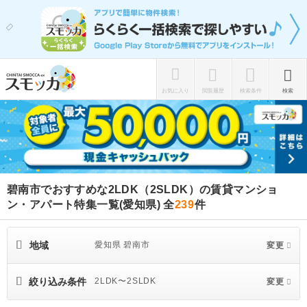
お気に入り
閲覧履歴
検索条件
検索
碧南市でおすすめな2LDK（2SLDK）の賃貸マンショ
ン・アパート特集一覧(愛知県)
全
239
件
地域
愛知県 碧南市
変更
絞り込み条件
2LDK〜2SLDK
変更