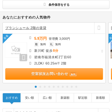
条件保存をする
あなたにおすすめの人気物件
ブランシュール 2階の賃貸
新着
新
5.9万円
管理費
3,000円
敷
無料
礼
無料
新川町 徒歩
8分
碧南市福清水町2丁目60
2LDK/ 60.25m²/ 2階
空室状況お問い合わせ
無料
おすすめ
安い順
広い順
新築順
駅近順
新着順