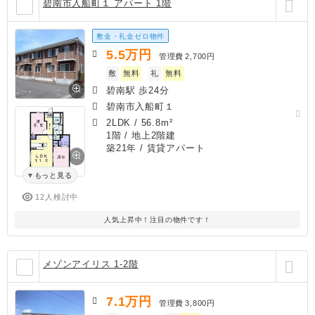
碧南市入船町１ アパート 1階
敷金・礼金ゼロ物件
5.5
万円
管理費
2,700円
敷
無料
礼
無料
碧南駅 歩24分
碧南市入船町１
2LDK
/
56.8m²
1階 / 地上2階建
築21年
/ 賃貸アパート
もっと見る
12人検討中
人気上昇中！注目の物件です！
メゾンアイリス 1-2階
7.1
万円
管理費
3,800円