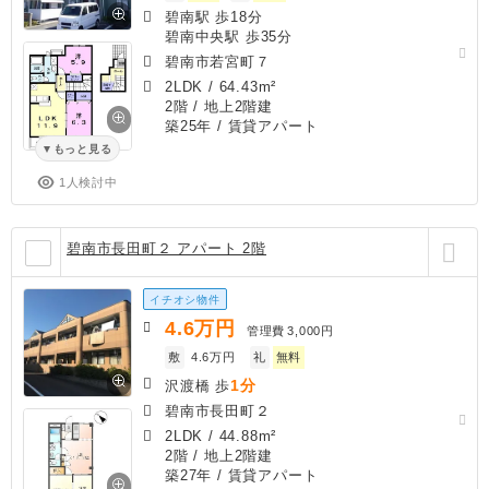
碧南駅 歩18分
碧南中央駅 歩35分
碧南市若宮町７
2LDK
/
64.43m²
2階 / 地上2階建
築25年
/ 賃貸アパート
もっと見る
1人検討中
碧南市長田町２ アパート 2階
イチオシ物件
4.6
万円
管理費
3,000円
敷
4.6万円
礼
無料
1分
沢渡橋 歩
碧南市長田町２
2LDK
/
44.88m²
2階 / 地上2階建
築27年
/ 賃貸アパート