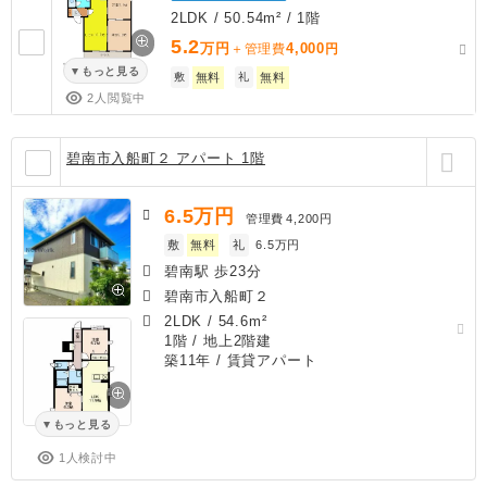
2LDK / 50.54m² / 1階
5.2
万円
4,000
＋管理費
円
もっと見る
敷
無料
礼
無料
2人閲覧中
碧南市入船町２ アパート 1階
6.5
万円
管理費
4,200円
敷
無料
礼
6.5万円
碧南駅 歩23分
碧南市入船町２
2LDK
/
54.6m²
1階 / 地上2階建
築11年
/ 賃貸アパート
もっと見る
1人検討中