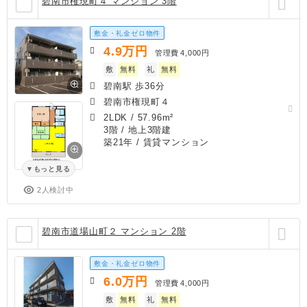
碧南市権現町４ マンション 3階
敷金・礼金ゼロ物件
4.9
万円
管理費
4,000円
敷
無料
礼
無料
碧南駅 歩36分
碧南市権現町４
2LDK
/
57.96m²
3階 / 地上3階建
築21年
/ 賃貸マンション
もっと見る
2人検討中
碧南市道場山町２ マンション 2階
敷金・礼金ゼロ物件
6.0
万円
管理費
4,000円
敷
無料
礼
無料