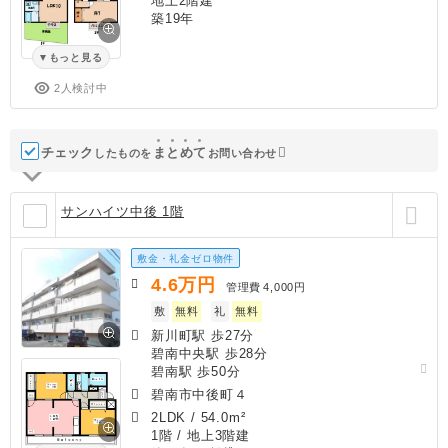
地上2階建
築19年
もっと見る
2人検討中
チェック
ま
と
め
て
したものを
お問い合わせ
サンハイツ中後 1階
敷金・礼金ゼロ物件
4.6
万円
管理費
4,000円
敷
無料
礼
無料
新川町駅 歩27分
碧南中央駅 歩28分
碧南駅 歩50分
碧南市中後町４
2LDK
/
54.0m²
1階 / 地上3階建