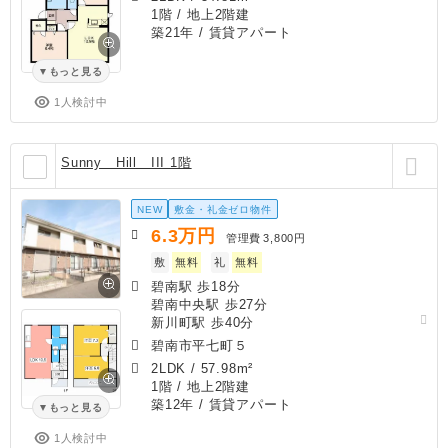
1階 / 地上2階建
築21年
/ 賃貸アパート
もっと見る
1人検討中
Sunny Hill III 1階
NEW
敷金・礼金ゼロ物件
6.3
万円
管理費
3,800円
敷
無料
礼
無料
碧南駅 歩18分
碧南中央駅 歩27分
新川町駅 歩40分
碧南市平七町５
2LDK
/
57.98m²
1階 / 地上2階建
築12年
/ 賃貸アパート
もっと見る
1人検討中