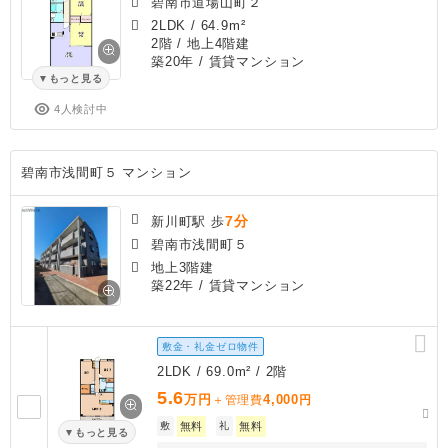
碧南市道場山町２
2LDK
/
64.9m²
2階 / 地上4階建
築20年
/ 賃貸マンション
もっと見る
4人検討中
碧南市浅間町５ マンション
7分
新川町駅 歩
碧南市浅間町５
地上3階建
築22年
/ 賃貸マンション
敷金・礼金ゼロ物件
2LDK / 69.0m² / 2階
5.6
万円
4,000
＋管理費
円
敷
無料
礼
無料
もっと見る