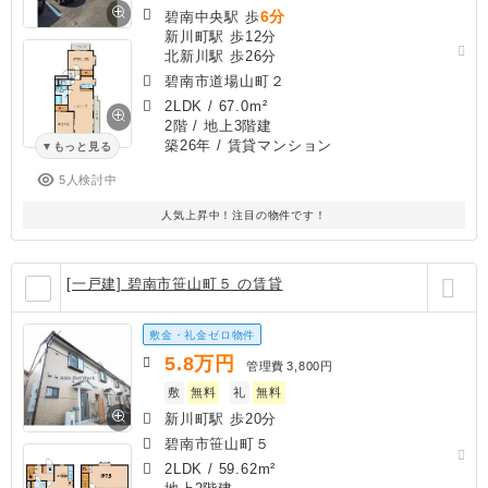
6分
碧南中央駅 歩
新川町駅 歩12分
北新川駅 歩26分
碧南市道場山町２
2LDK
/
67.0m²
2階 / 地上3階建
築26年
/ 賃貸マンション
もっと見る
5人検討中
人気上昇中！注目の物件です！
[一戸建] 碧南市笹山町５ の賃貸
敷金・礼金ゼロ物件
5.8
万円
管理費
3,800円
敷
無料
礼
無料
新川町駅 歩20分
碧南市笹山町５
2LDK
/
59.62m²