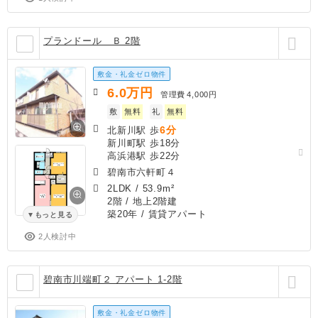
プランドール Ｂ 2階
敷金・礼金ゼロ物件
6.0
万円
管理費
4,000円
敷
無料
礼
無料
6分
北新川駅 歩
新川町駅 歩18分
高浜港駅 歩22分
碧南市六軒町４
2LDK
/
53.9m²
2階 / 地上2階建
築20年
/ 賃貸アパート
もっと見る
2人検討中
碧南市川端町２ アパート 1-2階
敷金・礼金ゼロ物件