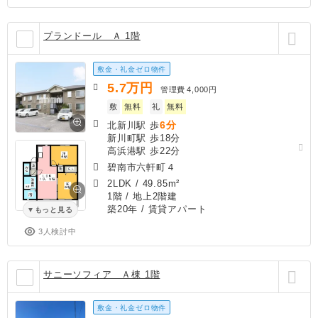
プランドール Ａ 1階
敷金・礼金ゼロ物件
5.7
万円
管理費
4,000円
敷
無料
礼
無料
6分
北新川駅 歩
新川町駅 歩18分
高浜港駅 歩22分
碧南市六軒町４
2LDK
/
49.85m²
1階 / 地上2階建
築20年
/ 賃貸アパート
もっと見る
3人検討中
サニーソフィア Ａ棟 1階
敷金・礼金ゼロ物件