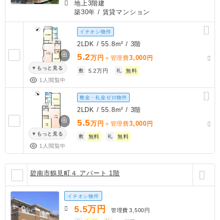
地上3階建
築30年
/ 賃貸マンション
イチオシ物件
2LDK / 55.8m² / 3階
5.2
万円
3,000
＋管理費
円
もっと見る
敷
5.2万円
礼
無料
1人閲覧中
敷金・礼金ゼロ物件
2LDK / 55.8m² / 3階
5.5
万円
3,000
＋管理費
円
もっと見る
敷
無料
礼
無料
1人閲覧中
碧南市鶴見町４ アパート 1階
イチオシ物件
5.5
万円
管理費
3,500円