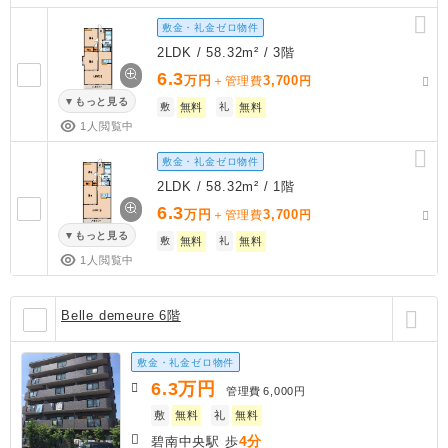
敷金・礼金ゼロ物件
2LDK / 58.32m² / 3階
6.3
万円
3,700
＋管理費
円
もっと見る
敷
無料
礼
無料
1人閲覧中
敷金・礼金ゼロ物件
2LDK / 58.32m² / 1階
6.3
万円
3,700
＋管理費
円
もっと見る
敷
無料
礼
無料
1人閲覧中
Belle demeure 6階
敷金・礼金ゼロ物件
6.3
万円
管理費
6,000円
敷
無料
礼
無料
4分
碧南中央駅 歩