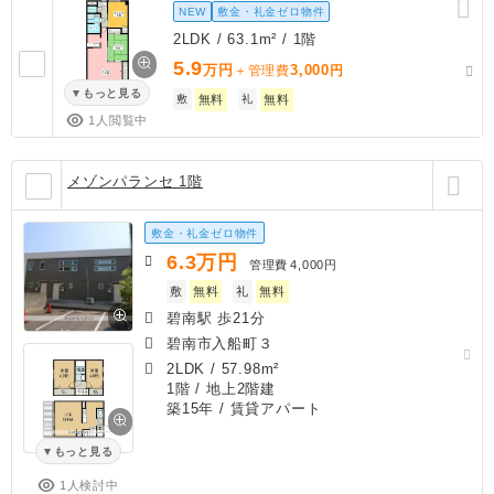
NEW
敷金・礼金ゼロ物件
2LDK / 63.1m² / 1階
5.9
万円
3,000
＋管理費
円
もっと見る
敷
無料
礼
無料
1人閲覧中
メゾンパランセ 1階
敷金・礼金ゼロ物件
6.3
万円
管理費
4,000円
敷
無料
礼
無料
碧南駅 歩21分
碧南市入船町３
2LDK
/
57.98m²
1階 / 地上2階建
築15年
/ 賃貸アパート
もっと見る
1人検討中