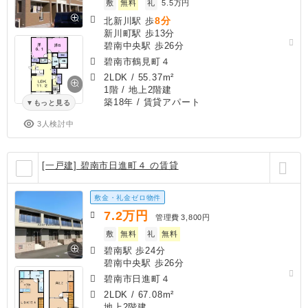
敷
無料
礼
5.5万円
8分
北新川駅 歩
新川町駅 歩13分
碧南中央駅 歩26分
碧南市鶴見町４
2LDK
/
55.37m²
1階 / 地上2階建
築18年
/ 賃貸アパート
もっと見る
3人検討中
[一戸建] 碧南市日進町４ の賃貸
敷金・礼金ゼロ物件
7.2
万円
管理費
3,800円
敷
無料
礼
無料
碧南駅 歩24分
碧南中央駅 歩26分
碧南市日進町４
2LDK
/
67.08m²
地上2階建