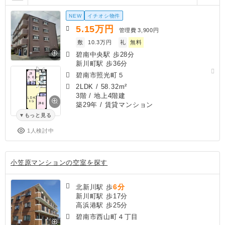
NEW
イチオシ物件
5.15
万円
管理費
3,900円
敷
10.3万円
礼
無料
碧南中央駅 歩28分
新川町駅 歩36分
碧南市照光町５
2LDK
/
58.32m²
3階 / 地上4階建
築29年
/ 賃貸マンション
もっと見る
1人検討中
小笠原マンションの空室を探す
6分
北新川駅 歩
新川町駅 歩17分
高浜港駅 歩25分
碧南市西山町４丁目