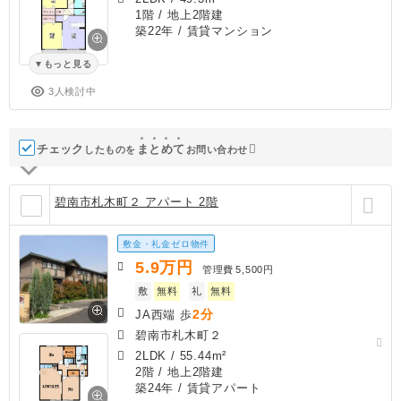
1階 / 地上2階建
築22年
/ 賃貸マンション
もっと見る
3人検討中
チェック
ま
と
め
て
したものを
お問い合わせ
碧南市札木町２ アパート 2階
敷金・礼金ゼロ物件
5.9
万円
管理費
5,500円
敷
無料
礼
無料
2分
JA西端 歩
碧南市札木町２
2LDK
/
55.44m²
2階 / 地上2階建
築24年
/ 賃貸アパート