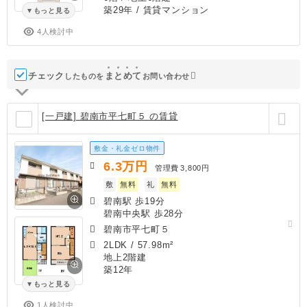
築29年
/ 賃貸マンション
もっと見る
4人検討中
チェック
ま
と
め
て
したものを
お問い合わせ
[一戸建] 碧南市平七町５ の賃貸
敷金・礼金ゼロ物件
6.3
万円
管理費
3,800円
敷
無料
礼
無料
碧南駅 歩19分
碧南中央駅 歩28分
碧南市平七町５
2LDK
/
57.98m²
地上2階建
築12年
もっと見る
1人検討中