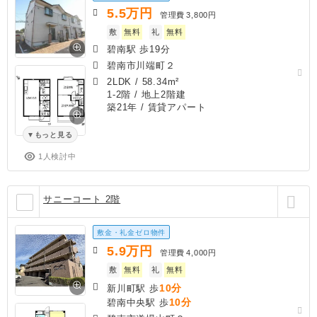
5.5
万円
管理費
3,800円
敷
無料
礼
無料
碧南駅 歩19分
碧南市川端町２
2LDK
/
58.34m²
1-2階 / 地上2階建
築21年
/ 賃貸アパート
もっと見る
1人検討中
サニーコート 2階
敷金・礼金ゼロ物件
5.9
万円
管理費
4,000円
敷
無料
礼
無料
10分
新川町駅 歩
10分
碧南中央駅 歩