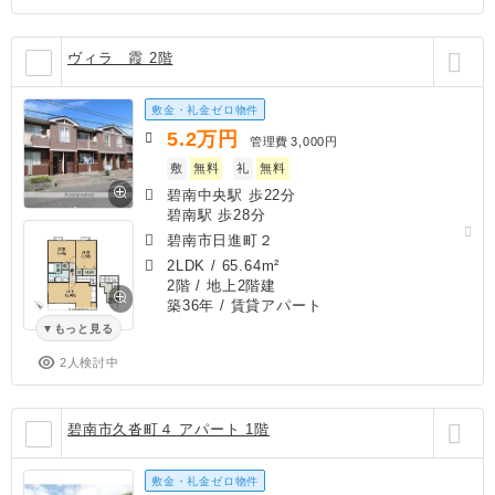
ヴィラ 霞 2階
敷金・礼金ゼロ物件
5.2
万円
管理費
3,000円
敷
無料
礼
無料
碧南中央駅 歩22分
碧南駅 歩28分
碧南市日進町２
2LDK
/
65.64m²
2階 / 地上2階建
築36年
/ 賃貸アパート
もっと見る
2人検討中
碧南市久沓町４ アパート 1階
敷金・礼金ゼロ物件