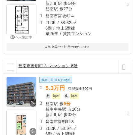
新川町駅 歩14分
碧南駅 歩27分
碧南市宮後町４
2LDK
/
58.32m²
6階 / 地上6階建
築26年
/ 賃貸マンション
5人検討中
人気上昇中！注目の物件です！
碧南市善明町３ マンション 6階
敷金・礼金ゼロ物件
5.3
万円
管理費
6,500円
敷
無料
礼
無料
9分
碧南駅 歩
碧南中央駅 歩16分
新川町駅 歩32分
碧南市善明町３
2LDK
/
58.97m²
6階 / 地上6階建