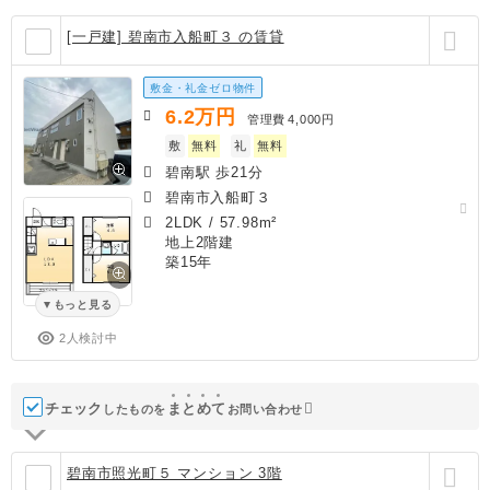
[一戸建] 碧南市入船町３ の賃貸
敷金・礼金ゼロ物件
6.2
万円
管理費
4,000円
敷
無料
礼
無料
碧南駅 歩21分
碧南市入船町３
2LDK
/
57.98m²
地上2階建
築15年
もっと見る
2人検討中
チェック
ま
と
め
て
したものを
お問い合わせ
碧南市照光町５ マンション 3階