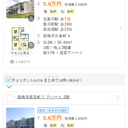
5.9
万円
管理費
3,000円
敷
無料
礼
無料
7分
北新川駅 歩
新川町駅 歩19分
高浜港駅 歩23分
碧南市久沓町４
2LDK
/
55.44m²
1階 / 地上2階建
築17年
/ 賃貸アパート
もっと見る
2人検討中
チェック
ま
と
め
て
したものを
お問い合わせ
碧南市若宮町７ アパート 2階
敷金・礼金ゼロ物件
5.6
万円
管理費
2,800円
敷
無料
礼
無料