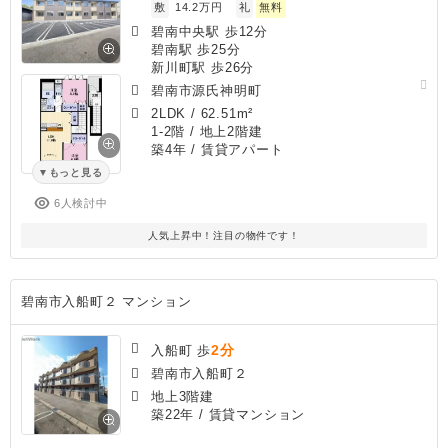
敷
14.2万円
礼
無料
碧南中央駅 歩12分
碧南駅 歩25分
新川町駅 歩26分
碧南市源氏神明町
2LDK
/
62.51m²
1-2階 / 地上2階建
築4年
/ 賃貸アパート
もっと見る
6人検討中
人気上昇中！注目の物件です！
碧南市入船町２ マンション
2分
入船町 歩
碧南市入船町２
地上3階建
築22年
/ 賃貸マンション