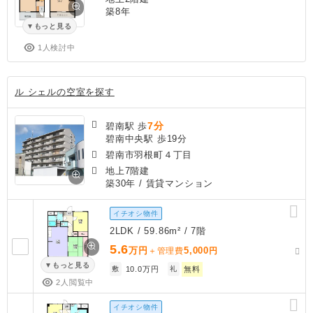
築8年
もっと見る
1人検討中
ル シェルの空室を探す
7分
碧南駅 歩
碧南中央駅 歩19分
碧南市羽根町４丁目
地上7階建
築30年
/ 賃貸マンション
イチオシ物件
2LDK / 59.86m² / 7階
5.6
万円
5,000
＋管理費
円
もっと見る
敷
10.0万円
礼
無料
2人閲覧中
イチオシ物件