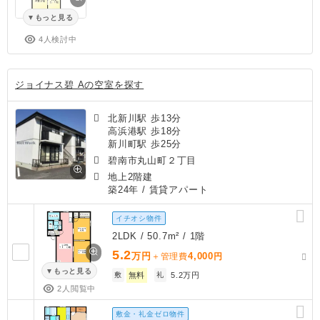
もっと見る
4人検討中
ジョイナス碧 Aの空室を探す
北新川駅 歩13分
高浜港駅 歩18分
新川町駅 歩25分
碧南市丸山町２丁目
地上2階建
築24年
/ 賃貸アパート
イチオシ物件
2LDK / 50.7m² / 1階
5.2
万円
4,000
＋管理費
円
もっと見る
敷
無料
礼
5.2万円
2人閲覧中
敷金・礼金ゼロ物件