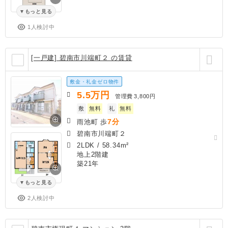
もっと見る
1人検討中
[一戸建] 碧南市川端町２ の賃貸
敷金・礼金ゼロ物件
5.5
万円
管理費
3,800円
敷
無料
礼
無料
7分
雨池町 歩
碧南市川端町２
2LDK
/
58.34m²
地上2階建
築21年
もっと見る
2人検討中