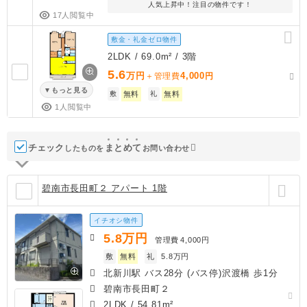
人気上昇中！注目の物件です！
17人閲覧中
敷金・礼金ゼロ物件
2LDK / 69.0m² / 3階
5.6
万円
4,000
＋管理費
円
もっと見る
敷
無料
礼
無料
1人閲覧中
チェック
ま
と
め
て
したものを
お問い合わせ
碧南市長田町２ アパート 1階
イチオシ物件
5.8
万円
管理費
4,000円
敷
無料
礼
5.8万円
北新川駅 バス28分 (バス停)沢渡橋 歩1分
碧南市長田町２
2LDK
/
54.81m²