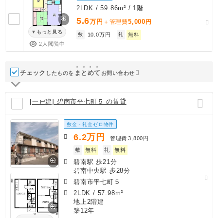
2LDK / 59.86m² / 1階
5.6
万円
5,000
＋管理費
円
もっと見る
敷
10.0万円
礼
無料
2人閲覧中
チェック
ま
と
め
て
したものを
お問い合わせ
[一戸建] 碧南市平七町５ の賃貸
敷金・礼金ゼロ物件
6.2
万円
管理費
3,800円
敷
無料
礼
無料
碧南駅 歩21分
碧南中央駅 歩28分
碧南市平七町５
2LDK
/
57.98m²
地上2階建
築12年