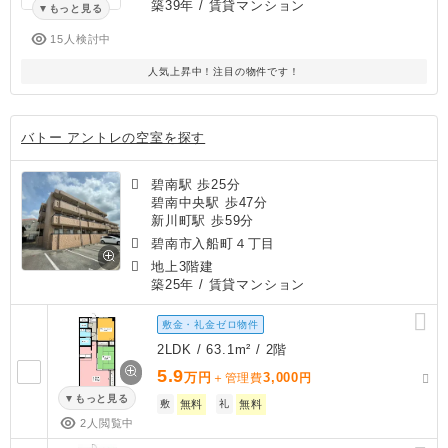
築39年
/ 賃貸マンション
もっと見る
15人検討中
人気上昇中！注目の物件です！
バトー アントレの空室を探す
碧南駅 歩25分
碧南中央駅 歩47分
新川町駅 歩59分
碧南市入船町４丁目
地上3階建
築25年
/ 賃貸マンション
敷金・礼金ゼロ物件
2LDK / 63.1m² / 2階
5.9
万円
3,000
＋管理費
円
もっと見る
敷
無料
礼
無料
2人閲覧中