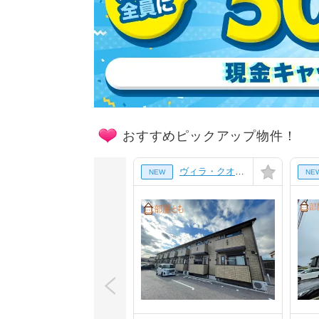
おすすめピックアップ物件！
階]
ヴィラ・クオーレⅡ Ａ棟[106号室]
NEW
NE