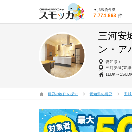
賃貸スモッカ
▼掲載物件数
7,774,893
件
三河安
ン・ア
愛知県
三河安城(東海
1LDK〜1SLD
賃貸の物件を探す
愛知県の賃貸
安城