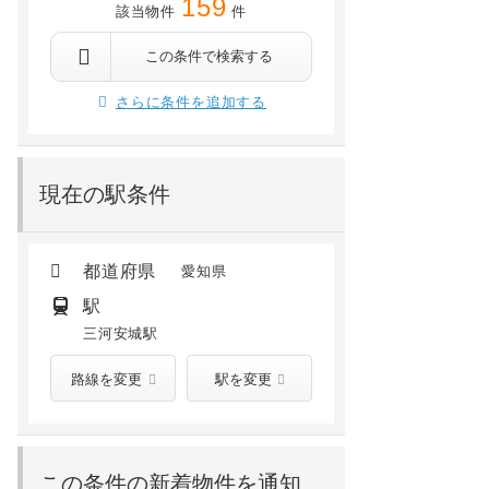
159
該当物件
件
安城市横山町八左
安城市横山町八左
 徒歩45分
安城 徒歩26分
南安城 徒歩29分
三河安城 徒歩30分
安城 徒歩23分
南安城 徒歩29分
この条件で検索する
8.25
万円
8.1
万円
/ 4,500円
/ 4,500円
さらに条件を追加する
1階 /
建築中(2026年09月)
1階 /
建築中(2026年09月)
現在の駅条件
都道府県
愛知県
駅
三河安城駅
路線を変更
駅を変更
この条件の新着物件を通知