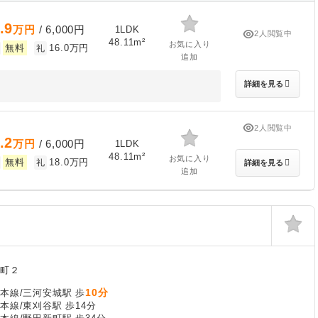
.9
万円
/ 6,000円
1LDK
2人閲覧中
48.11m²
お気に入り
無料
16.0万円
礼
追加
詳細を見る
2人閲覧中
.2
万円
/ 6,000円
1LDK
48.11m²
お気に入り
無料
18.0万円
礼
詳細を見る
追加
園町２
10分
本線/三河安城駅 歩
本線/東刈谷駅 歩14分