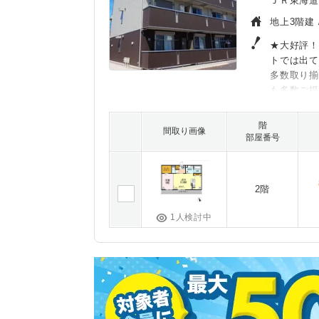
ＪＲ東海道
地上3階建 
★大好評！
トでは出
多数取り
も多数ご
階
間取り画像
部屋番号
2階
1人検討中