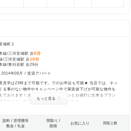
安城町２
5分
本線/三河安城駅 歩
10分
線/三河安城駅 歩
線/東刈谷駅 歩29分
/
2014年09月
/ 賃貸アパート
夜見学は23時まで可能です。でのお申込も可能★ 当店では、ネッ
くる事のない物件やキャンペーン中で家賃値下げが可能な物件を
えております！さらに初期費用がグーンとお値打に出来るプラン
もっと見る
案可能です。来店なしで契約まで可能です★
賃料 / 管理費等
間取り /
お気に入り
閲覧人数
敷金 / 礼金
面積