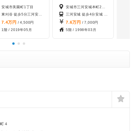
安城市美園町1丁目
安城市三河安城本町2丁目
東刈谷 徒歩5分
三河高浜 徒歩64分
三河安城 徒歩23分
三河安城 徒歩68分
野田新町 徒歩24分
三河安城 徒歩4分
安城 徒歩39分
新安城
7.4
万円
7.6
万円
/ 4,500円
/ 7,000円
1階 /
2019年05月
5階 /
1998年03月
目町４