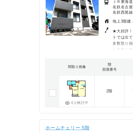
ＪＲ東海道
名鉄名古屋
名鉄西尾線
地上3階建 
★大好評！
トでは出
多数取り
も多数ご
階
間取り画像
部屋番号
2階
4人検討中
ホームチェリー 5階