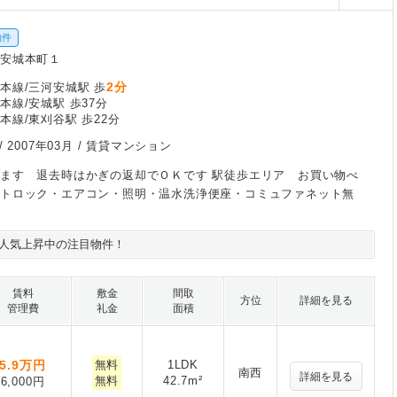
物件
安城本町１
2分
本線/三河安城駅 歩
本線/安城駅 歩37分
本線/東刈谷駅 歩22分
/
2007年03月
/ 賃貸マンション
ます 退去時はかぎの返却でＯＫです 駅徒歩エリア お買い物べ
ートロック・エアコン・照明・温水洗浄便座・コミュファネット無
人気上昇中の注目物件！
賃料
敷金
間取
方位
詳細を見る
管理費
礼金
面積
5.9
万円
無料
1LDK
南西
詳細を見る
無料
42.7m²
6,000円