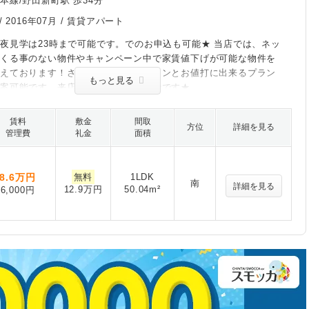
本線/野田新町駅 歩34分
/
2016年07月
/ 賃貸アパート
夜見学は23時まで可能です。でのお申込も可能★ 当店では、ネッ
てくる事のない物件やキャンペーン中で家賃値下げが可能な物件を
揃えております！さらに初期費用がグーンとお値打に出来るプラン
もっと見る
提案可能です。来店なしで契約まで可能です★
賃料
敷金
間取
方位
詳細を見る
管理費
礼金
面積
8.6
万円
無料
1LDK
南
詳細を見る
12.9万円
50.04m²
6,000円