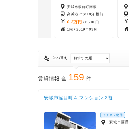
沖野
安城市榎前町南榎
分
分
三河安城 徒歩30分
野田新町 徒歩30分
高浜港 バス18分 榎前（愛知県）バス停から徒歩4分
6.2
万円
000円
/ 6,700円
1月
1階 /
2019年03月
並べ替え
159
賃貸情報 全
件
安城市篠目町４ マンション 2階
イチオシ物件
安城市篠