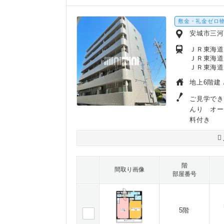
敷金・礼金ゼロ
安城市三河
ＪＲ東海道
ＪＲ東海道
ＪＲ東海道
地上6階建 
ご見学でき
んり オ
料付き
階
間取り画像
部屋番号
5階