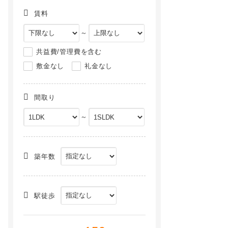
賃料
～
共益費/管理費を含む
敷金なし
礼金なし
間取り
～
アイリス横山Ｂ[1階]
アイリス横山Ａ[1階]
NEW
NEW
築年数
駅徒歩