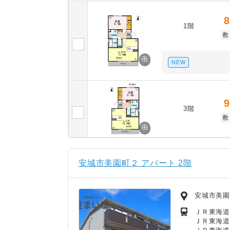
8
1階
敷
NEW
9
3階
敷
安城市美園町２ アパート 2階
安城市美
ＪＲ東海道
ＪＲ東海道