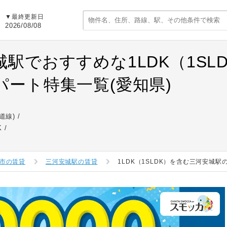
▼最終更新日
2026/08/08
城駅でおすすめな1LDK（1SL
パート特集一覧(愛知県)
道線)
K
市の賃貸
三河安城駅の賃貸
1LDK（1SLDK）を含む三河安城駅