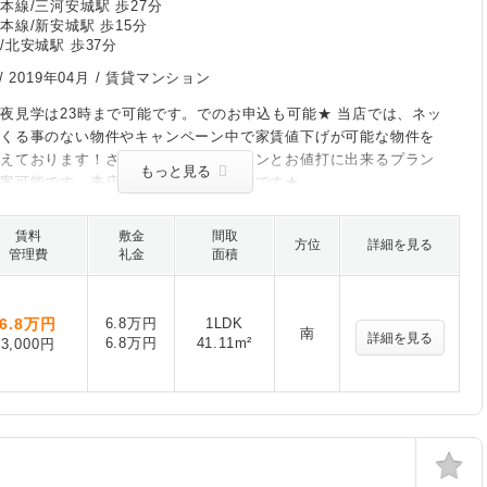
本線/三河安城駅 歩27分
本線/新安城駅 歩15分
/北安城駅 歩37分
/
2019年04月
/ 賃貸マンション
夜見学は23時まで可能です。でのお申込も可能★ 当店では、ネッ
てくる事のない物件やキャンペーン中で家賃値下げが可能な物件を
揃えております！さらに初期費用がグーンとお値打に出来るプラン
もっと見る
提案可能です。来店なしで契約まで可能です★
賃料
敷金
間取
方位
詳細を見る
管理費
礼金
面積
6.8
万円
6.8万円
1LDK
南
詳細を見る
6.8万円
41.11m²
3,000円