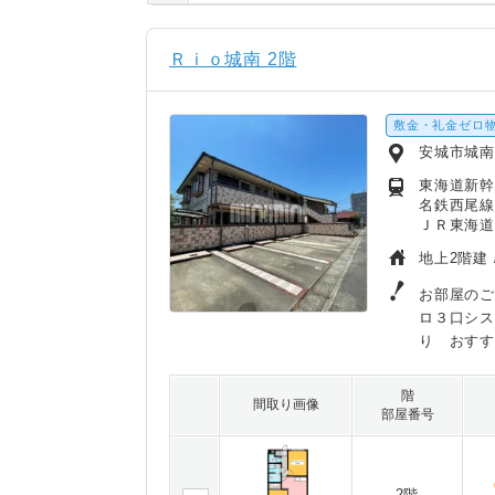
Ｒｉｏ城南 2階
敷金・礼金ゼロ
安城市城
東海道新幹
名鉄西尾線
ＪＲ東海道
地上2階建 
お部屋のご
ロ３口シ
り おす
階
間取り画像
部屋番号
2階