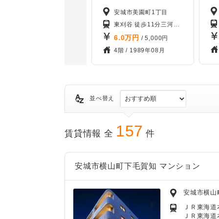
安城市美園町1丁目
東刈谷 徒歩11分
三河安城 徒歩21分
6.0
万円
/ 5,000円
4階 /
1989年08月
並べ替え
157
賃貸情報 全
件
安城市横山町下毛賀知 マンション
安城市横山
ＪＲ東海道本
ＪＲ東海道本