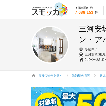
賃貸スモッカ
▼掲載物件数
7,688,153
件
三河安
ン・ア
愛知県
三河安城(東海
2LDK〜2SLD
賃貸の物件を探す
愛知県の賃貸
安城