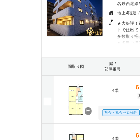
名鉄西尾線/
地上4階建 
★大好評！
トでは出て
多数取り揃
も多数ご提
階 /
間取り図
部屋番号
6
4階
敷金・礼金ゼロ物件
6
4階