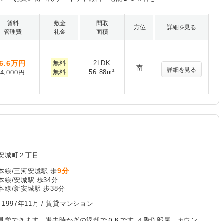
賃料
敷金
間取
方位
詳細を見る
管理費
礼金
面積
6.6
万円
無料
2LDK
南
詳細を見る
無料
56.88m²
4,000円
安城町２丁目
9分
本線/三河安城駅 歩
線/安城駅 歩34分
線/新安城駅 歩38分
/
1997年11月
/ 賃貸マンション
見学できます 退去時かぎの返却でＯＫです ４階角部屋 カウン