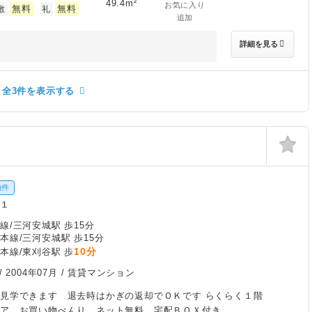
49.4m²
お気に入り
無料
無料
敷
礼
追加
詳細を見る
全3件を表示する
物件
町１
線/三河安城駅 歩15分
本線/三河安城駅 歩15分
10分
本線/東刈谷駅 歩
/
2004年07月
/ 賃貸マンション
ご見学できます 退去時はかぎの返却でＯＫです らくらく１階
リア お買い物べんり ネット無料 宅配ＢＯＸ付き