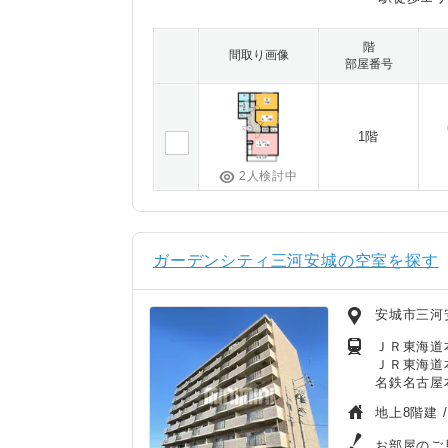
階
間取り画像
部屋番号
1階
2人検討中
ガーデンシティ三河安城の空室を探す
安城市三河
ＪＲ東海道
ＪＲ東海道本
名鉄名古屋本
地上8階建 
お部屋のご