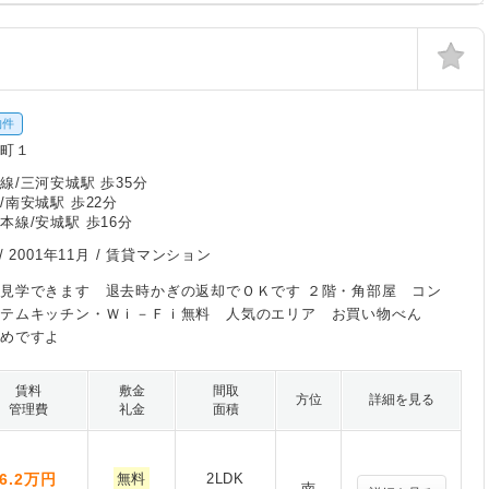
物件
南町１
線/三河安城駅 歩35分
/南安城駅 歩22分
本線/安城駅 歩16分
/
2001年11月
/ 賃貸マンション
見学できます 退去時かぎの返却でＯＫです ２階・角部屋 コン
ステムキッチン・Ｗｉ－Ｆｉ無料 人気のエリア お買い物べん
すめですよ
賃料
敷金
間取
方位
詳細を見る
管理費
礼金
面積
6.2
万円
無料
2LDK
南