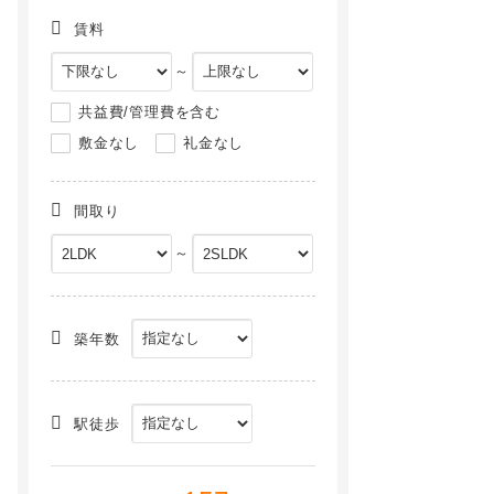
賃料
～
共益費/管理費を含む
敷金なし
礼金なし
間取り
～
アイリス横山Ａ[3階]
Ｃａｓａ ＶＥＲＤＥ[11階]
NEW
NEW
築年数
駅徒歩