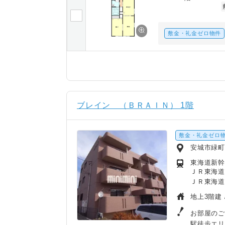
敷金・礼金ゼロ物件
ブレイン （ＢＲＡＩＮ） 1階
敷金・礼金ゼロ
安城市緑
東海道新幹
ＪＲ東海道
ＪＲ東海道
地上3階建 
お部屋の
駅徒歩エ