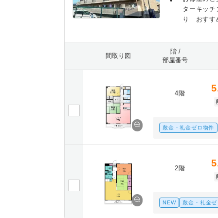
ターキッチ
り おすす
階 /
間取り図
部屋番号
5
4階
敷金・礼金ゼロ物件
5
2階
NEW
敷金・礼金ゼ