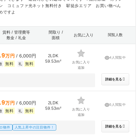
ン コミュファ光ネット無料付き 駅徒歩エリア お買い物べん
めですよ
賃料 / 管理費等
間取り /
お気に入り
閲覧人数
敷金 / 礼金
面積
.9
万円
/ 6,000円
2LDK
4人閲覧中
59.53m²
お気に入り
無料
無料
敷
礼
追加
詳細を見る
.9
万円
/ 6,000円
2LDK
5人閲覧中
59.53m²
お気に入り
無料
無料
敷
礼
追加
詳細を見る
ロ物件
人気上昇中の注目物件！