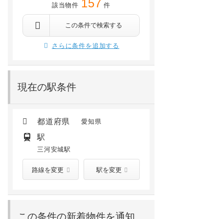
157
該当物件
件
安城市横山町八左
安城
 安城バス停から徒歩4分
安城 徒歩23分
南安城 徒歩29分
三河安城 徒歩28分
三河安城 徒歩5分
東刈谷 徒歩25分
この条件で検索する
9.8
万円
9.2
万円
/ 4,500円
/ 7,000円
さらに条件を追加する
3階 /
建築中(2026年09月)
11階 /
1998年03月
現在の駅条件
都道府県
愛知県
駅
三河安城駅
路線を変更
駅を変更
この条件の新着物件を通知