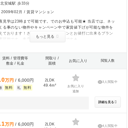
北安城駅 歩33分
/
2009年02月
/ 賃貸マンション
夜見学は23時まで可能です。でのお申込も可能★ 当店では、ネッ
くる事のない物件やキャンペーン中で家賃値下げが可能な物件を
えております！さらに初期費用がグーンとお値打に出来るプラン
もっと見る
案可能です。来店なしで契約まで可能です★
賃料 / 管理費等
間取り /
お気に入り
閲覧人数
敷金 / 礼金
面積
.0
万円
/ 6,000円
2LDK
3人閲覧中
49.4m²
お気に入り
無料
無料
敷
礼
追加
詳細を見る
.1
万円
/ 6,000円
2LDK
4人閲覧中