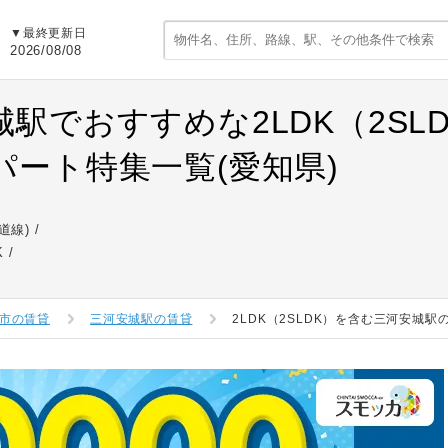
▼最終更新日
2026/08/08
城駅でおすすめな2LDK（2SL
パート特集一覧(愛知県)
道線)
K
市の賃貸
三河安城駅の賃貸
2LDK（2SLDK）を含む三河安城駅