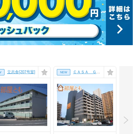
立志舎[207号室]
ＣＡＳＡ ＧＲＩＧＩＯ[705号室]
W
NEW