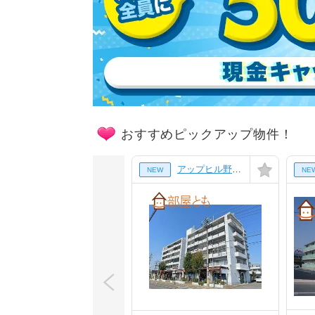
おすすめピックアップ物件！
アップヒル野々山ビル[423号室]
NEW
NE