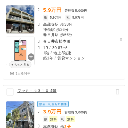
5.9
万円
管理費
5,000円
敷
5.9万円
礼
5.9万円
高蔵寺駅 歩38分
神領駅 歩36分
春日井駅 歩66分
春日井市松本町
1R
/
30.87m²
1階 / 地上3階建
築1年
/ 賃貸マンション
もっと見る
3人検討中
ファミ－ル３１０ 4階
敷金・礼金ゼロ物件
3.9
万円
管理費
3,000円
敷
無料
礼
無料
2分
高蔵寺駅 歩