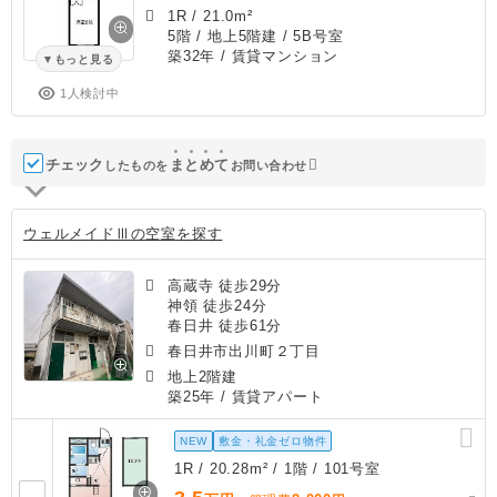
1R
/
21.0m²
5階 / 地上5階建 / 5B号室
築32年
/ 賃貸マンション
もっと見る
1人検討中
チェック
ま
と
め
て
したものを
お問い合わせ
ウェルメイドⅢの空室を探す
高蔵寺 徒歩29分
神領 徒歩24分
春日井 徒歩61分
春日井市出川町２丁目
地上2階建
築25年
/ 賃貸アパート
NEW
敷金・礼金ゼロ物件
1R / 20.28m² / 1階 / 101号室