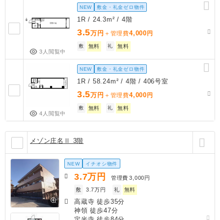
NEW
敷金・礼金ゼロ物件
1R / 24.3m² / 4階
3.5
万円
4,000
＋管理費
円
敷
無料
礼
無料
3人閲覧中
NEW
敷金・礼金ゼロ物件
1R / 58.24m² / 4階 / 406号室
3.5
万円
4,000
＋管理費
円
敷
無料
礼
無料
4人閲覧中
メゾン庄名Ⅱ 3階
NEW
イチオシ物件
3.7
万円
管理費
3,000円
敷
3.7万円
礼
無料
高蔵寺 徒歩35分
神領 徒歩47分
定光寺 徒歩84分