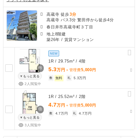
高蔵寺 徒歩
3分
高蔵寺 バス3分 繁田停から徒歩4分
春日井市高蔵寺町３丁目
地上8階建
築26年
/ 賃貸マンション
NEW
1R / 29.75m² / 4階
5.3
万円
5,000
＋管理費
円
もっと見る
敷
無料
礼
5.3万円
2人閲覧中
1R / 25.52m² / 2階
4.7
万円
5,000
＋管理費
円
敷
4.7万円
礼
4.7万円
もっと見る
3人閲覧中