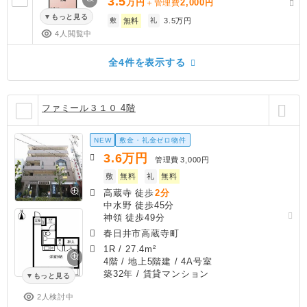
3.5
万円
2,000
＋管理費
円
もっと見る
敷
無料
礼
3.5万円
4人閲覧中
全4件を表示する
ファミール３１０ 4階
NEW
敷金・礼金ゼロ物件
3.6
万円
管理費
3,000円
敷
無料
礼
無料
高蔵寺 徒歩
2分
中水野 徒歩45分
神領 徒歩49分
春日井市高蔵寺町
1R
/
27.4m²
4階 / 地上5階建 / 4A号室
築32年
/ 賃貸マンション
もっと見る
2人検討中