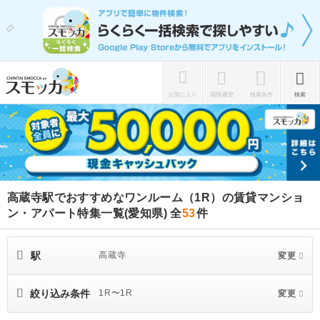
お気に入り
閲覧履歴
検索条件
検索
高蔵寺駅でおすすめなワンルーム（1R）の賃貸マンショ
ン・アパート特集一覧(愛知県)
全
53
件
駅
高蔵寺
変更
絞り込み条件
1R〜1R
変更