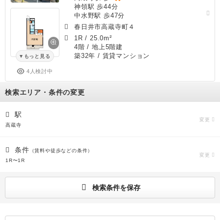
神領駅 歩44分
中水野駅 歩47分
春日井市高蔵寺町４
1R
/
25.0m²
4階 / 地上5階建
築32年
/ 賃貸マンション
もっと見る
4人検討中
検索エリア・条件の変更
駅
変更
高蔵寺
条件
（賃料や徒歩などの条件）
変更
1R〜1R
検索条件を保存