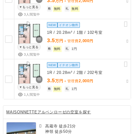
3.5
万円
2,000
＋管理費
円
もっと見る
敷
無料
礼
無料
3人閲覧中
NEW
イチオシ物件
1R / 20.28m² / 1階 / 102号室
3.5
万円
2,000
＋管理費
円
もっと見る
敷
無料
礼
1円
3人閲覧中
NEW
イチオシ物件
1R / 20.28m² / 2階 / 202号室
3.5
万円
2,000
＋管理費
円
もっと見る
敷
無料
礼
1円
1人閲覧中
MAISONNETTEアルペンローゼの空室を探す
高蔵寺 徒歩21分
神領 徒歩50分