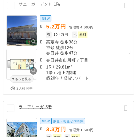
サニーガーデンⅡ 1階
NEW
5.2
万円
管理費
4,000円
敷
10.4万円
礼
無料
高蔵寺 徒歩38分
神領 徒歩12分
春日井 徒歩47分
春日井市出川町７丁目
1R
/
29.81m²
1階 / 地上2階建
築20年
/ 賃貸アパート
もっと見る
2人検討中
ラ・アミーガ 3階
NEW
敷金・礼金ゼロ物件
3.3
万円
管理費
1,500円