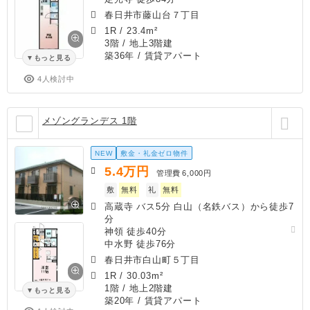
春日井市藤山台７丁目
1R
/
23.4m²
3階 / 地上3階建
築36年
/ 賃貸アパート
もっと見る
4人検討中
メゾングランデス 1階
NEW
敷金・礼金ゼロ物件
5.4
万円
管理費
6,000円
敷
無料
礼
無料
高蔵寺 バス5分 白山（名鉄バス）から徒歩7
分
神領 徒歩40分
中水野 徒歩76分
春日井市白山町５丁目
1R
/
30.03m²
1階 / 地上2階建
もっと見る
築20年
/ 賃貸アパート