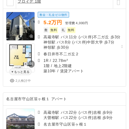
フロイデ 1階
敷金・礼金ゼロ物件
5.2
万円
管理費
4,000円
敷
無料
礼
無料
高蔵寺駅 バス11分 (バス停)不二ガ丘 歩3分
神領駅 バス8分 (バス停)中部大学 歩7分
神領駅 歩30分
春日井市不二ガ丘２
1R
/
22.78m²
1階 / 地上2階建
築10年
/ 賃貸アパート
もっと見る
2人検討中
名古屋市守山区笹ヶ根１ アパート
高蔵寺駅 バス22分 (バス停)吉根 歩9分
大曽根駅 バス22分 (バス停)吉根 歩9分
名古屋市守山区笹ヶ根１