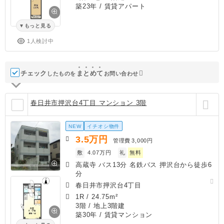
築23年
/ 賃貸アパート
もっと見る
1人検討中
チェック
ま
と
め
て
したものを
お問い合わせ
春日井市押沢台4丁目 マンション 3階
NEW
イチオシ物件
3.5
万円
管理費
3,000円
敷
4.07万円
礼
無料
高蔵寺 バス13分 名鉄バス 押沢台から徒歩6
分
春日井市押沢台4丁目
1R
/
24.75m²
3階 / 地上3階建
築30年
/ 賃貸マンション