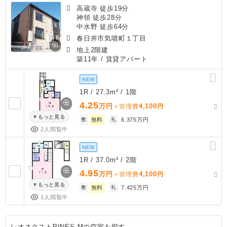
高蔵寺 徒歩19分
神領 徒歩28分
中水野 徒歩64分
春日井市気噴町１丁目
地上2階建
築11年
/ 賃貸アパート
NEW
1R / 27.3m² / 1階
4.25
万円
4,100
＋管理費
円
もっと見る
敷
無料
礼
6.375万円
2人閲覧中
NEW
1R / 37.0m² / 2階
4.95
万円
4,100
＋管理費
円
もっと見る
敷
無料
礼
7.425万円
1人閲覧中
レオネクストPINES Mの空室を探す