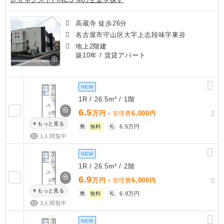
高蔵寺 徒歩26分
名古屋市守山区大字上志段味字東谷
地上2階建
築10年
/ 賃貸アパート
NEW
1R / 26.5m² / 1階
6.5
万円
6,000
＋管理費
円
もっと見る
敷
無料
礼
6.5万円
1人閲覧中
NEW
1R / 26.5m² / 2階
6.9
万円
6,000
＋管理費
円
もっと見る
敷
無料
礼
6.9万円
3人閲覧中
NEW