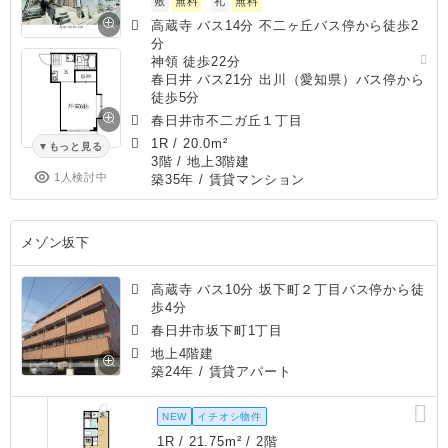
敷
無料
礼
無料
高蔵寺 バス14分 不二ヶ丘バス停から徒歩2
分
神領 徒歩22分
春日井 バス21分 出川（愛知県）バス停から
徒歩5分
春日井市不二ガ丘１丁目
1R
/
20.0m²
もっと見る
3階 / 地上3階建
1人検討中
築35年
/ 賃貸マンション
メゾン坂下
高蔵寺 バス10分 坂下町２丁目バス停から徒
歩4分
春日井市坂下町1丁目
地上4階建
築24年
/ 賃貸アパート
NEW
イチオシ物件
1R / 21.75m² / 2階