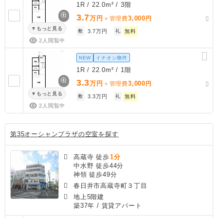
1R / 22.0m² / 3階
3.7
万円
3,000
＋管理費
円
もっと見る
敷
3.7万円
礼
無料
2人閲覧中
NEW
イチオシ物件
1R / 22.0m² / 1階
3.3
万円
3,000
＋管理費
円
もっと見る
敷
3.3万円
礼
無料
2人閲覧中
第35オーシャンプラザの空室を探す
高蔵寺 徒歩
1分
中水野 徒歩44分
神領 徒歩49分
春日井市高蔵寺町３丁目
地上5階建
築37年
/ 賃貸アパート