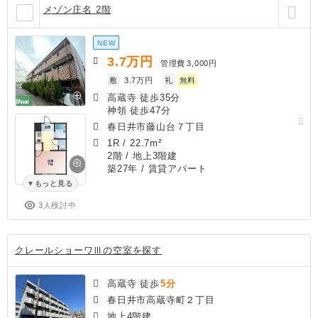
メゾン庄名 2階
NEW
3.7
万円
管理費
3,000円
敷
3.7万円
礼
無料
高蔵寺 徒歩35分
神領 徒歩47分
春日井市藤山台７丁目
1R
/
22.7m²
2階 / 地上3階建
築27年
/ 賃貸アパート
もっと見る
3人検討中
クレールショーワⅢの空室を探す
高蔵寺 徒歩
5分
春日井市高蔵寺町２丁目
地上4階建