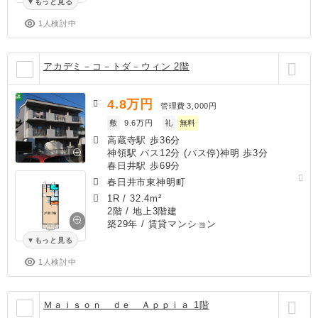
もっと見る
1人検討中
アカデミ－コ－トダ－ウィン 2階
4.8
万円
管理費
3,000円
敷
9.6万円
礼
無料
高蔵寺駅 歩36分
神領駅 バス12分 (バス停)神明 歩3分
春日井駅 歩69分
春日井市東神明町
1R
/
32.4m²
2階 / 地上3階建
築29年
/ 賃貸マンション
もっと見る
1人検討中
Ｍａｉｓｏｎ ｄｅ Ａｐｐｉａ 1階