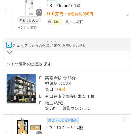
1R / 26.5m² / 1階
6.6
万円
6,000
＋管理費
円
もっと見る
敷
無料
礼
6.6万円
3人閲覧中
チェック
ま
と
め
て
したものを
お問い合わせ
ハイツ尾洲の空室を探す
高蔵寺駅 歩13分
神領駅 歩38分
4分
繁田 歩
春日井市高蔵寺町北１丁目
地上4階建
築38年
/ 賃貸マンション
敷金・礼金ゼロ物件
1R / 13.21m² / 4階