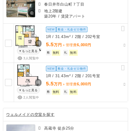
春日井市白山町７丁目
地上2階建
築20年
/ 賃貸アパート
NEW
敷金・礼金ゼロ物件
1R / 31.43m² / 2階 / 202号室
5.5
万円
6,000
＋管理費
円
もっと見る
敷
無料
礼
無料
3人閲覧中
NEW
敷金・礼金ゼロ物件
1R / 31.43m² / 2階 / 201号室
5.5
万円
6,000
＋管理費
円
もっと見る
敷
無料
礼
無料
2人閲覧中
ウェルメイドの空室を探す
高蔵寺 徒歩25分