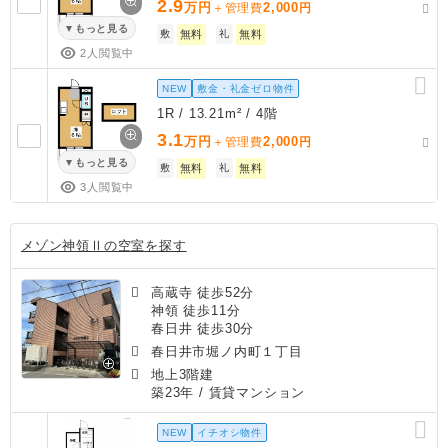
2.9
万円
2,000
＋管理費
円
もっと見る
敷
無料
礼
無料
2人閲覧中
NEW
敷金・礼金ゼロ物件
1R / 13.21m² / 4階
3.1
万円
2,000
＋管理費
円
もっと見る
敷
無料
礼
無料
3人閲覧中
メゾン神領Ⅱの空室を探す
高蔵寺 徒歩52分
神領 徒歩11分
春日井 徒歩30分
春日井市堀ノ内町１丁目
地上3階建
築23年
/ 賃貸マンション
NEW
イチオシ物件