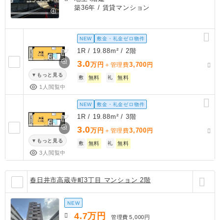
築36年
/ 賃貸マンション
NEW
敷金・礼金ゼロ物件
1R / 19.88m² / 2階
3.0
万円
3,700
＋管理費
円
もっと見る
敷
無料
礼
無料
1人閲覧中
NEW
敷金・礼金ゼロ物件
1R / 19.88m² / 3階
3.0
万円
3,700
＋管理費
円
もっと見る
敷
無料
礼
無料
3人閲覧中
春日井市高蔵寺町3丁目 マンション 2階
NEW
4.7
万円
管理費
5,000円