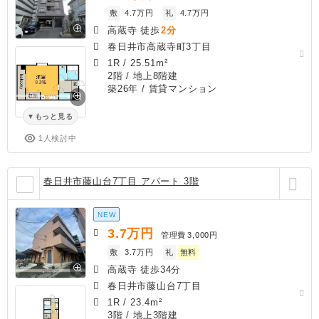
敷
4.7万円
礼
4.7万円
高蔵寺 徒歩
2分
春日井市高蔵寺町3丁目
1R
/
25.51m²
2階 / 地上8階建
築26年
/ 賃貸マンション
もっと見る
1人検討中
春日井市藤山台7丁目 アパート 3階
NEW
3.7
万円
管理費
3,000円
敷
3.7万円
礼
無料
高蔵寺 徒歩34分
春日井市藤山台7丁目
1R
/
23.4m²
3階 / 地上3階建