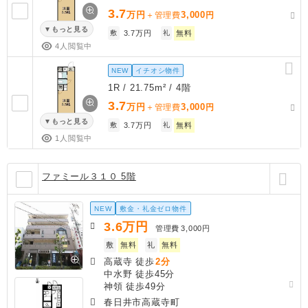
3.7
万円
3,000
＋管理費
円
もっと見る
敷
3.7万円
礼
無料
4人閲覧中
NEW
イチオシ物件
1R / 21.75m² / 4階
3.7
万円
3,000
＋管理費
円
もっと見る
敷
3.7万円
礼
無料
1人閲覧中
ファミール３１０ 5階
NEW
敷金・礼金ゼロ物件
3.6
万円
管理費
3,000円
敷
無料
礼
無料
高蔵寺 徒歩
2分
中水野 徒歩45分
神領 徒歩49分
春日井市高蔵寺町