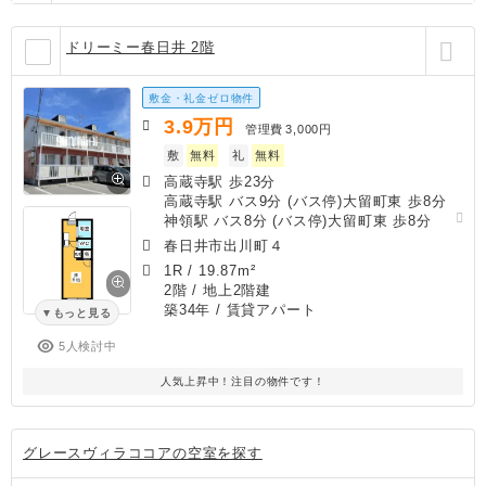
ドリーミー春日井 2階
敷金・礼金ゼロ物件
3.9
万円
管理費
3,000円
敷
無料
礼
無料
高蔵寺駅 歩23分
高蔵寺駅 バス9分 (バス停)大留町東 歩8分
神領駅 バス8分 (バス停)大留町東 歩8分
春日井市出川町４
1R
/
19.87m²
2階 / 地上2階建
築34年
/ 賃貸アパート
もっと見る
5人検討中
人気上昇中！注目の物件です！
グレースヴィラココアの空室を探す