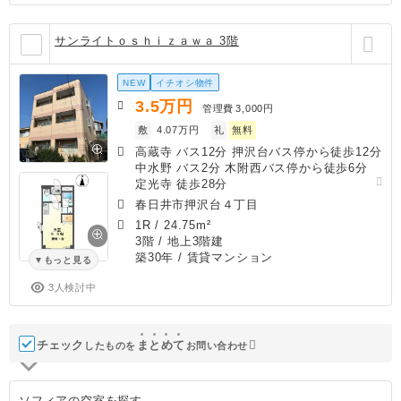
サンライトｏｓｈｉｚａｗａ 3階
NEW
イチオシ物件
3.5
万円
管理費
3,000円
敷
4.07万円
礼
無料
高蔵寺 バス12分 押沢台バス停から徒歩12分
中水野 バス2分 木附西バス停から徒歩6分
定光寺 徒歩28分
春日井市押沢台４丁目
1R
/
24.75m²
3階 / 地上3階建
築30年
/ 賃貸マンション
もっと見る
3人検討中
チェック
ま
と
め
て
したものを
お問い合わせ
ソフィアの空室を探す