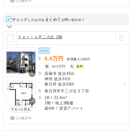
1人検討中
チェック
ま
と
め
て
したものを
お問い合わせ
Ｆｅｒｉｏ不二ガ丘 1階
NEW
5.0
万円
管理費
4,000円
敷
10.0万円
礼
無料
高蔵寺 徒歩45分
神領 徒歩33分
春日井 徒歩58分
春日井市不二ガ丘３丁目
1R
/
22.6m²
1階 / 地上3階建
築8年
/ 賃貸アパート
もっと見る
1人検討中