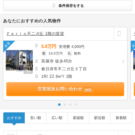
条件保存をする
あなたにおすすめの人気物件
Ｆｅｒｉｏ不二ガ丘 1階の賃貸
新着
新
5.0万円
管理費
4,000円
敷
10.0万円
礼
無料
高蔵寺 徒歩45分
春日井市不二ガ丘３丁目
1R/ 22.6m²/ 1階
空室状況お問い合わせ
無料
おすすめ
安い順
広い順
新築順
駅近順
新着順