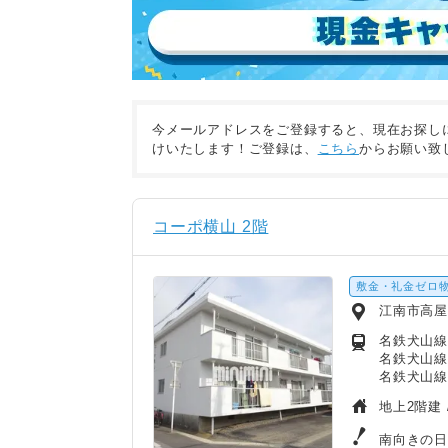
今メールアドレスをご登録すると、現在お探し
けいたします！ご登録は、
こちら
からお願い致
コーポ横山 2階
敷金・礼金ゼロ
江南市高
名鉄犬山線
名鉄犬山線
名鉄犬山線
地上2階建 
南向きの日