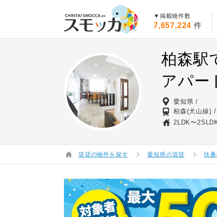
賃貸スモッカ
▼掲載物件数
7,657,224
件
柏森駅
アパー
愛知県
柏森(犬山線)
2LDK〜2SLD
賃貸の物件を探す
愛知県の賃貸
扶桑