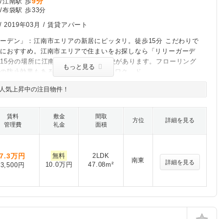
9分
/江南駅 歩
/布袋駅 歩33分
/
2019年03月
/ 賃貸アパート
ーデン」：江南市エリアの新居にピッタリ。徒歩15分 こだわりで
方におすすめ。江南市エリアで住まいをお探しなら「リリーガーデ
15分の場所に江南市立古知野南小学校があります。フローリング
もっと見る
気の防止効果もあるので好評です。ワクワク、ド
人気上昇中の注目物件！
賃料
敷金
間取
方位
詳細を見る
管理費
礼金
面積
7.3
万円
無料
2LDK
南東
詳細を見る
10.0万円
47.08m²
3,500円