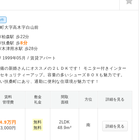
物件
桑町大字高木字白山前
/柏森駅 歩22分
8分
/扶桑駅 歩
/木津用水駅 歩28分
/
1999年05月
/ 賃貸アパート
備の新婚さんにオススメの２ＬＤＫです！ モニター付きインター
りセキュリティーアップ。容量の多いシューズＢＯＸも魅力です。
良い扶桑町にあり、通勤に便利な住環境が魅力です！
賃料
敷金
間取
方位
詳細を見る
管理費
礼金
面積
4.9
万円
無料
2LDK
南
詳細を見る
無料
48.9m²
3,000円