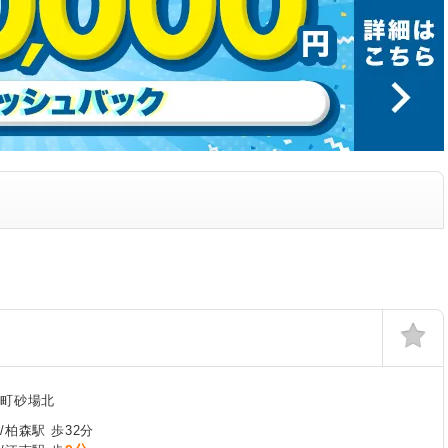
後町砂場北
/柏森駅 歩32分