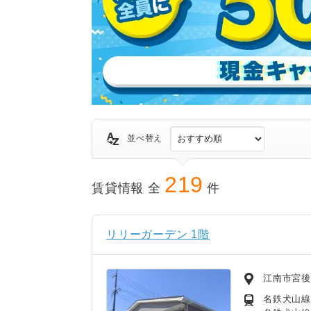
並べ替え
219
賃貸情報 全
件
リリーガーデン 1階
江南市宮
名鉄犬山線