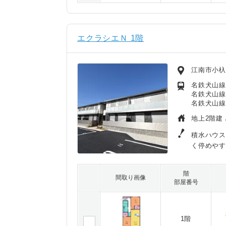
エクラシエＮ 1階
江南市小杁
名鉄犬山線
名鉄犬山線
名鉄犬山線
地上2階建 
積水ハウス
く停めやす
階
間取り画像
部屋番号
1階