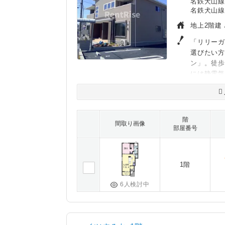
名鉄犬山線
名鉄犬山線
地上2階建 
「リリーガ
選びたい
ン」。徒歩
には静電
階
間取り画像
部屋番号
1階
6人検討中