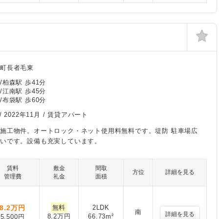
町長者毛東
/柏森駅 歩41分
/江南駅 歩45分
/布袋駅 歩60分
/
2022年11月
/ 賃貸アパート
施工物件。オートロック・ネット使用料無料です。堤防 駐車場広
いです。設備も充実しています。
賃料
敷金
間取
方位
詳細を見る
管理費
礼金
面積
8.2
万円
無料
2LDK
南
詳細を見る
8.2万円
66.73m²
5,500円