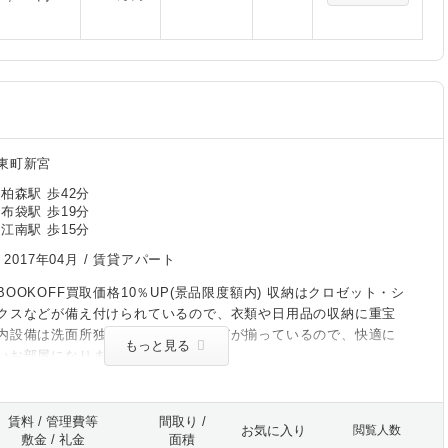
東町新宮
柏森駅 歩42分
布袋駅 歩19分
江南駅 歩15分
/
2017年04月
/ 賃貸アパート
OOKOFF買取価格10％UP(景品限度額内) 収納はクロゼット・シ
クスなどが備え付けられているので、衣類や日用品の収納に重宝
内設備は洗面所独立・浴室乾燥機などが揃っているので、快適に
もっと見る
いお部屋になります。
賃料 / 管理費等
間取り /
お気に入り
閲覧人数
敷金 / 礼金
面積