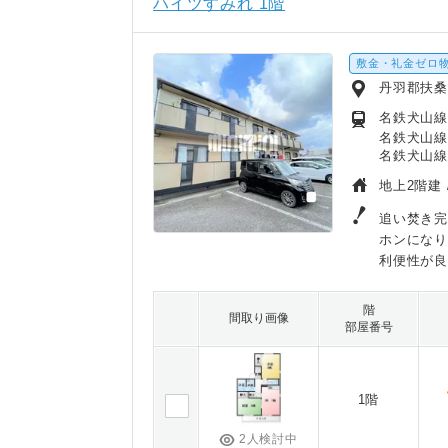
ハイツすみれ 1階
敷金・礼金ゼロ
丹羽郡扶
名鉄犬山線
名鉄犬山線
名鉄犬山線
地上2階建 
追い焚き完
ホンにな
利便性が
階
間取り画像
部屋番号
1階
2人検討中