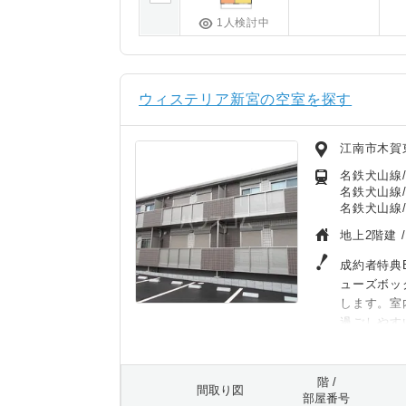
1人検討中
ウィステリア新宮の空室を探す
江南市木賀
名鉄犬山線/
名鉄犬山線/
名鉄犬山線/
地上2階建 
成約者特典B
ューズボッ
します。室
過ごしやす
階 /
間取り図
部屋番号