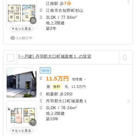
7分
江南駅 歩
江南市古知野町杉山
3LDK
/
77.84m²
地上2階建
築2年
もっと見る
2人検討中
[一戸建] 丹羽郡大口町城屋敷１ の賃貸
NEW
11.5
万円
管理費
－
敷
無料
礼
11.5万円
柏森駅 歩19分
丹羽郡大口町城屋敷１
3LDK
/
78.24m²
地上2階建
築10年
もっと見る