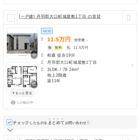
[一戸建] 丹羽郡大口町城屋敷1丁目 の賃貸
NEW
11.5
万円
管理費
－
敷
無料
礼
11.5万円
柏森 徒歩19分
丹羽郡大口町城屋敷1丁目
3LDK
/
78.24m²
地上2階建
築11年
もっと見る
1人検討中
チェック
ま
と
め
て
したものを
お問い合わせ