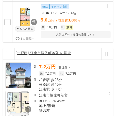
NEW
イチオシ物件
3LDK / 58.32m² / 4階
5.0
万円
3,000
＋管理費
円
敷
5.0万円
礼
無料
もっと見る
人気上昇中！注目の物件です！
5人閲覧中
[一戸建] 江南市勝佐町若宮 の賃貸
7.2
万円
管理費
－
敷
7.2万円
礼
7.2万円
柏森駅 歩23分
扶桑駅 歩40分
江南駅 歩38分
江南市勝佐町若宮
3LDK
/
74.49m²
地上2階建
築32年