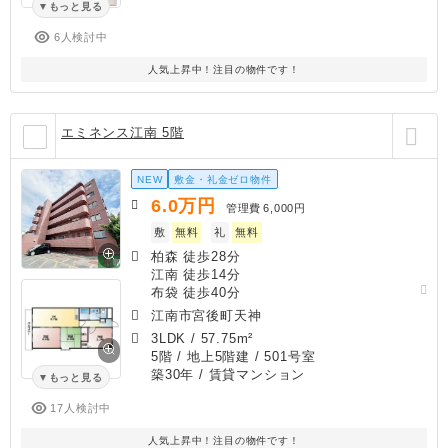
もっと見る
6人検討中
人気上昇中！注目の物件です！
エミネンス江南 5階
NEW
敷金・礼金ゼロ物件
6.0
万円
管理費
6,000円
敷
無料
礼
無料
柏森 徒歩28分
江南 徒歩14分
布袋 徒歩40分
江南市宮後町天神
3LDK
/
57.75m²
5階 / 地上5階建 / 501号室
築30年
/ 賃貸マンション
もっと見る
17人検討中
人気上昇中！注目の物件です！