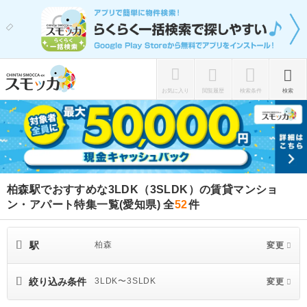
お気に入り
閲覧履歴
検索条件
検索
柏森駅でおすすめな3LDK（3SLDK）の賃貸マンショ
ン・アパート特集一覧(愛知県)
全
52
件
駅
柏森
変更
絞り込み条件
3LDK〜3SLDK
変更