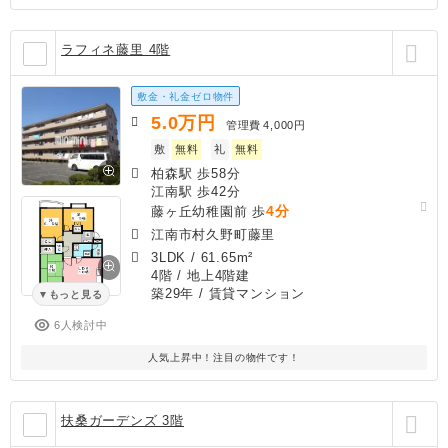
ラフィネ藤里 4階
敷金・礼金ゼロ物件
5.0
万円
管理費
4,000円
敷
無料
礼
無料
柏森駅 歩58分
江南駅 歩42分
4分
藤ヶ丘幼稚園前 歩
江南市村久野町藤里
3LDK
/
61.65m²
4階 / 地上4階建
築29年
/ 賃貸マンション
もっと見る
6人検討中
人気上昇中！注目の物件です！
扶桑ガーデンズ 3階