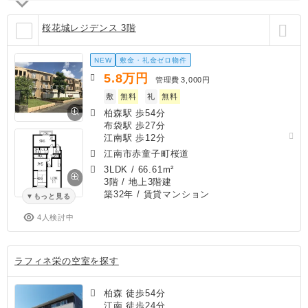
桜花城レジデンス 3階
NEW
敷金・礼金ゼロ物件
5.8
万円
管理費
3,000円
敷
無料
礼
無料
柏森駅 歩54分
布袋駅 歩27分
江南駅 歩12分
江南市赤童子町桜道
3LDK
/
66.61m²
3階 / 地上3階建
築32年
/ 賃貸マンション
もっと見る
4人検討中
ラフィネ栄の空室を探す
柏森 徒歩54分
江南 徒歩24分