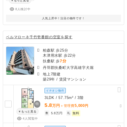
もっと見る
8人検討中
人気上昇中！注目の物件です！
ベルマローネ千竹壱番館の空室を探す
柏森駅 歩25分
木津用水駅 歩22分
7分
扶桑駅 歩
丹羽郡扶桑町大字高雄字犬堀
地上7階建
築29年
/ 賃貸マンション
イチオシ物件
3LDK / 57.75m² / 3階
5.8
万円
5,000
＋管理費
円
もっと見る
敷
5.8万円
礼
無料
4人閲覧中