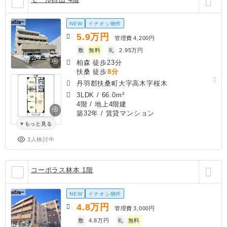
NEW
イチオシ物件
5.9
万円
管理費
4,200円
敷
無料
礼
2.95万円
柏森 徒歩23分
扶桑 徒歩
8分
丹羽郡扶桑町大字高木字桜木
3LDK
/
66.0m²
4階 / 地上4階建
築32年
/ 賃貸マンション
もっと見る
3人検討中
コーポラス林本 1階
NEW
イチオシ物件
4.8
万円
管理費
3,000円
敷
4.8万円
礼
無料