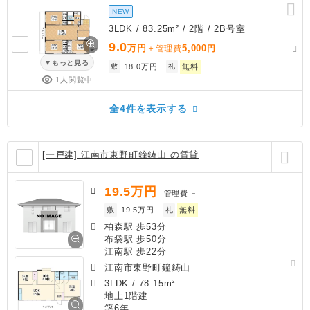
NEW
3LDK / 83.25m² / 2階 / 2B号室
9.0
万円
5,000
＋管理費
円
もっと見る
敷
18.0万円
礼
無料
1人閲覧中
全4件を表示する
[一戸建] 江南市東野町鐘鋳山 の賃貸
19.5
万円
管理費
－
敷
19.5万円
礼
無料
柏森駅 歩53分
布袋駅 歩50分
江南駅 歩22分
江南市東野町鐘鋳山
3LDK
/
78.15m²
地上1階建
築6年