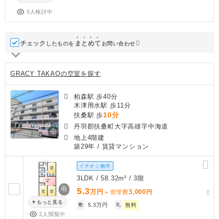
3人検討中
チェック
ま
と
め
て
したものを
お問い合わせ
GRACY TAKAOの空室を探す
柏森駅 歩40分
木津用水駅 歩11分
10分
扶桑駅 歩
丹羽郡扶桑町大字高雄字中海道
地上4階建
築29年
/ 賃貸マンション
イチオシ物件
3LDK / 58.32m² / 3階
5.3
万円
3,000
＋管理費
円
もっと見る
敷
5.3万円
礼
無料
2人閲覧中