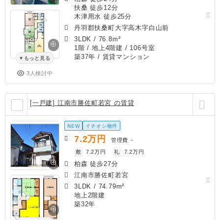
扶桑 徒歩12分
木津用水 徒歩25分
丹羽郡扶桑町大字高木字白山前
3LDK
/
76.8m²
1階 / 地上4階建 / 106号室
築37年
/ 賃貸マンション
もっと見る
3人検討中
[一戸建] 江南市勝佐町若宮 の賃貸
NEW
イチオシ物件
7.2
万円
管理費
－
敷
7.2万円
礼
7.2万円
柏森 徒歩27分
江南市勝佐町若宮
3LDK
/
74.79m²
地上2階建
築32年