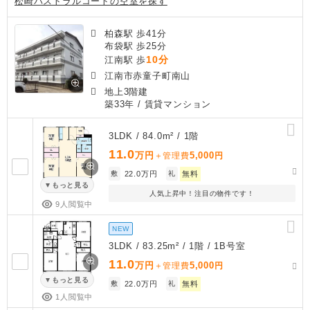
松崎パストラルコートの空室を探す
柏森駅 歩41分
布袋駅 歩25分
10分
江南駅 歩
江南市赤童子町南山
地上3階建
築33年
/ 賃貸マンション
3LDK / 84.0m² / 1階
11.0
万円
5,000
＋管理費
円
敷
22.0万円
礼
無料
もっと見る
人気上昇中！注目の物件です！
9人閲覧中
NEW
3LDK / 83.25m² / 1階 / 1B号室
11.0
万円
5,000
＋管理費
円
もっと見る
敷
22.0万円
礼
無料
1人閲覧中