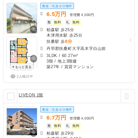
敷金・礼金ゼロ物件
6.5
万円
管理費
4,000円
敷
無料
礼
無料
柏森駅 歩25分
木津用水駅 歩25分
8分
扶桑駅 歩
丹羽郡扶桑町大字高木字白山前
3LDK
/
60.27m²
3階 / 地上3階建
築27年
/ 賃貸マンション
もっと見る
2人検討中
LIVEON 1階
敷金・礼金ゼロ物件
6.7
万円
管理費
4,000円
敷
無料
礼
無料
柏森駅 歩29分