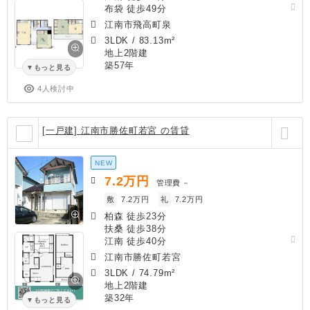
布袋 徒歩49分
江南市飛高町泉
3LDK
/
83.13m²
地上2階建
築57年
もっと見る
4人検討中
[一戸建] 江南市勝佐町若宮 の賃貸
NEW
7.2
万円
管理費
－
敷
7.2万円
礼
7.2万円
柏森 徒歩23分
扶桑 徒歩38分
江南 徒歩40分
江南市勝佐町若宮
3LDK
/
74.79m²
地上2階建
築32年
もっと見る