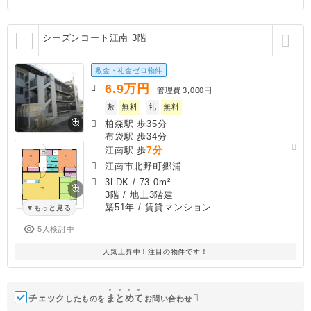
シーズンコート江南 3階
敷金・礼金ゼロ物件
6.9
万円
管理費
3,000円
敷
無料
礼
無料
柏森駅 歩35分
布袋駅 歩34分
7分
江南駅 歩
江南市北野町郷浦
3LDK
/
73.0m²
3階 / 地上3階建
築51年
/ 賃貸マンション
もっと見る
5人検討中
人気上昇中！注目の物件です！
チェック
ま
と
め
て
したものを
お問い合わせ