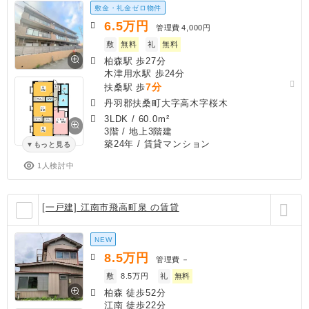
敷金・礼金ゼロ物件
6.5
万円
管理費
4,000円
敷
無料
礼
無料
柏森駅 歩27分
木津用水駅 歩24分
7分
扶桑駅 歩
丹羽郡扶桑町大字高木字桜木
3LDK
/
60.0m²
3階 / 地上3階建
築24年
/ 賃貸マンション
もっと見る
1人検討中
[一戸建] 江南市飛高町泉 の賃貸
NEW
8.5
万円
管理費
－
敷
8.5万円
礼
無料
柏森 徒歩52分
江南 徒歩22分