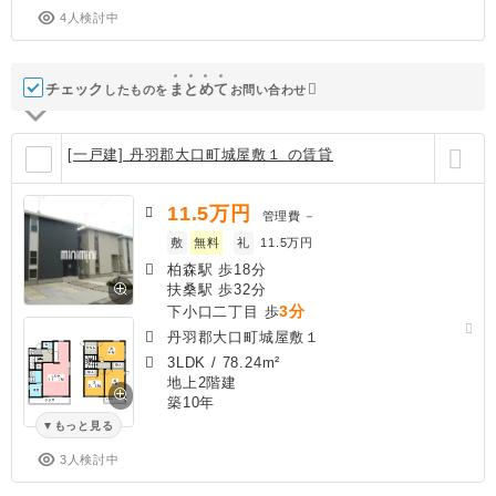
4人検討中
チェック
ま
と
め
て
したものを
お問い合わせ
[一戸建] 丹羽郡大口町城屋敷１ の賃貸
11.5
万円
管理費
－
敷
無料
礼
11.5万円
柏森駅 歩18分
扶桑駅 歩32分
3分
下小口二丁目 歩
丹羽郡大口町城屋敷１
3LDK
/
78.24m²
地上2階建
築10年
もっと見る
3人検討中