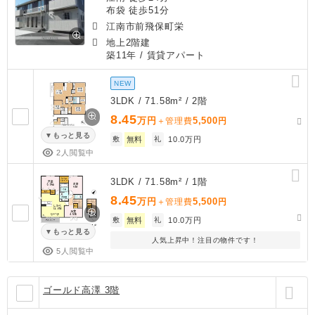
布袋 徒歩51分
江南市前飛保町栄
地上2階建
築11年
/ 賃貸アパート
NEW
3LDK / 71.58m² / 2階
8.45
万円
5,500
＋管理費
円
もっと見る
敷
無料
礼
10.0万円
2人閲覧中
3LDK / 71.58m² / 1階
8.45
万円
5,500
＋管理費
円
敷
無料
礼
10.0万円
もっと見る
人気上昇中！注目の物件です！
5人閲覧中
ゴールド高澤 3階