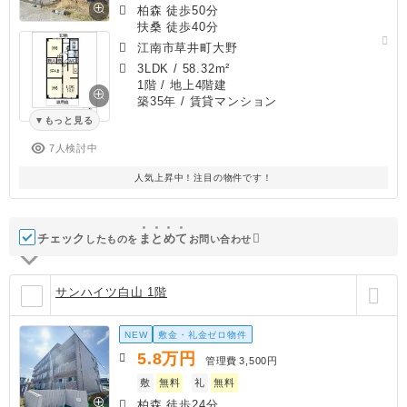
柏森 徒歩50分
扶桑 徒歩40分
江南市草井町大野
3LDK
/
58.32m²
1階 / 地上4階建
築35年
/ 賃貸マンション
もっと見る
7人検討中
人気上昇中！注目の物件です！
チェック
ま
と
め
て
したものを
お問い合わせ
サンハイツ白山 1階
NEW
敷金・礼金ゼロ物件
5.8
万円
管理費
3,500円
敷
無料
礼
無料
柏森 徒歩24分