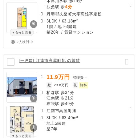
木津用水駅 歩19分
4分
扶桑駅 歩
丹羽郡扶桑町大字高雄字定松
3LDK
/
63.18m²
1階 / 地上4階建
築20年
/ 賃貸マンション
もっと見る
2人検討中
[一戸建] 江南市高屋町旭 の賃貸
11.9
万円
管理費
－
敷
23.8万円
礼
無料
柏森駅 歩34分
江南駅 歩21分
布袋駅 歩49分
江南市高屋町旭
3LDK
/
83.49m²
地上2階建
築7年
もっと見る