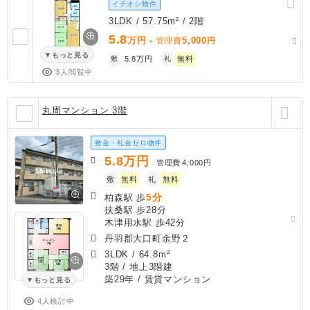
イチオシ物件
3LDK / 57.75m² / 2階
5.8
万円
5,000
＋管理費
円
もっと見る
敷
5.8万円
礼
無料
3人閲覧中
丸周マンション 3階
敷金・礼金ゼロ物件
5.8
万円
管理費
4,000円
敷
無料
礼
無料
5分
柏森駅 歩
扶桑駅 歩28分
木津用水駅 歩42分
丹羽郡大口町余野２
3LDK
/
64.8m²
3階 / 地上3階建
築29年
/ 賃貸マンション
もっと見る
4人検討中