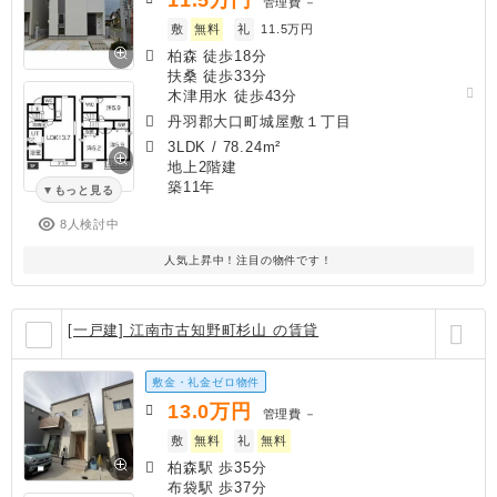
管理費
－
敷
無料
礼
11.5万円
柏森 徒歩18分
扶桑 徒歩33分
木津用水 徒歩43分
丹羽郡大口町城屋敷１丁目
3LDK
/
78.24m²
地上2階建
築11年
もっと見る
8人検討中
人気上昇中！注目の物件です！
[一戸建] 江南市古知野町杉山 の賃貸
敷金・礼金ゼロ物件
13.0
万円
管理費
－
敷
無料
礼
無料
柏森駅 歩35分
布袋駅 歩37分