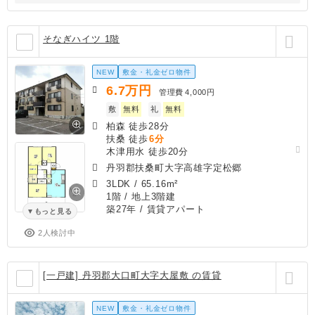
そなぎハイツ 1階
NEW
敷金・礼金ゼロ物件
6.7
万円
管理費
4,000円
敷
無料
礼
無料
柏森 徒歩28分
扶桑 徒歩
6分
木津用水 徒歩20分
丹羽郡扶桑町大字高雄字定松郷
3LDK
/
65.16m²
1階 / 地上3階建
築27年
/ 賃貸アパート
もっと見る
2人検討中
[一戸建] 丹羽郡大口町大字大屋敷 の賃貸
NEW
敷金・礼金ゼロ物件