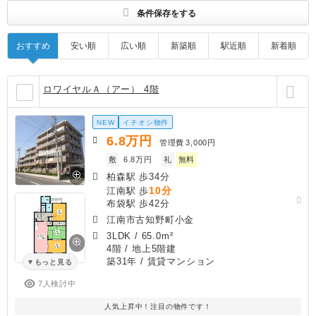
条件保存をする
おすすめ
安い順
広い順
新築順
駅近順
新着順
ロワイヤルＡ（アー） 4階
NEW
イチオシ物件
6.8
万円
管理費
3,000円
敷
6.8万円
礼
無料
柏森駅 歩34分
10分
江南駅 歩
布袋駅 歩42分
江南市古知野町小金
3LDK
/
65.0m²
4階 / 地上5階建
築31年
/ 賃貸マンション
もっと見る
7人検討中
人気上昇中！注目の物件です！