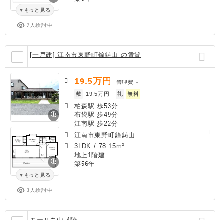
もっと見る
2人検討中
[一戸建] 江南市東野町鐘鋳山 の賃貸
19.5
万円
管理費
－
敷
19.5万円
礼
無料
柏森駅 歩53分
布袋駅 歩49分
江南駅 歩22分
江南市東野町鐘鋳山
3LDK
/
78.15m²
地上1階建
築56年
もっと見る
3人検討中
モール白山 4階