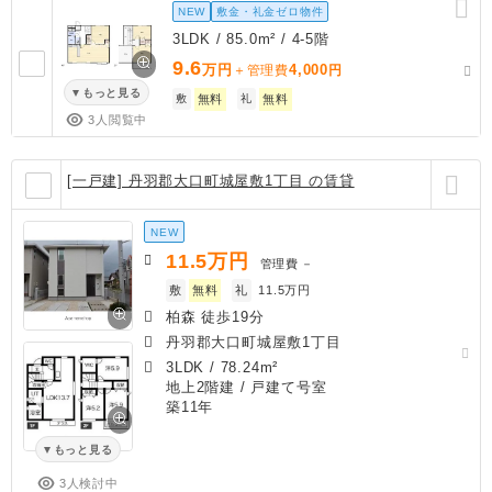
NEW
敷金・礼金ゼロ物件
3LDK / 85.0m² / 4-5階
9.6
万円
4,000
＋管理費
円
もっと見る
敷
無料
礼
無料
3人閲覧中
[一戸建] 丹羽郡大口町城屋敷1丁目 の賃貸
NEW
11.5
万円
管理費
－
敷
無料
礼
11.5万円
柏森 徒歩19分
丹羽郡大口町城屋敷1丁目
3LDK
/
78.24m²
地上2階建 / 戸建て号室
築11年
もっと見る
3人検討中