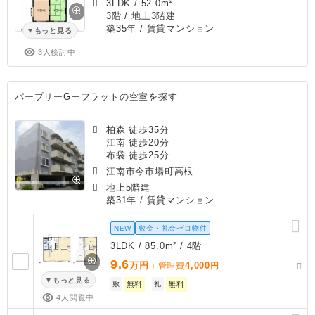
3LDK
/
52.0m²
3階 / 地上3階建
築35年
/ 賃貸マンション
もっと見る
3人検討中
パープリーGーフラットの空室を探す
柏森 徒歩35分
江南 徒歩20分
布袋 徒歩25分
江南市今市場町高根
地上5階建
築31年
/ 賃貸マンション
NEW
敷金・礼金ゼロ物件
3LDK / 85.0m² / 4階
9.6
万円
4,000
＋管理費
円
もっと見る
敷
無料
礼
無料
4人閲覧中