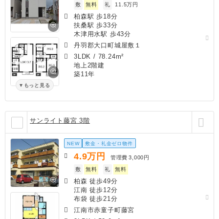
敷
無料
礼
11.5万円
柏森駅 歩18分
扶桑駅 歩33分
木津用水駅 歩43分
丹羽郡大口町城屋敷１
3LDK
/
78.24m²
地上2階建
築11年
もっと見る
サンライト藤宮 3階
NEW
敷金・礼金ゼロ物件
4.9
万円
管理費
3,000円
敷
無料
礼
無料
柏森 徒歩49分
江南 徒歩12分
布袋 徒歩21分
江南市赤童子町藤宮