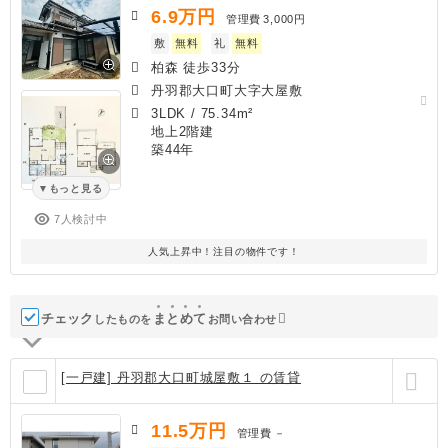
6.9
万円
管理費
3,000円
敷
無料
礼
無料
柏森 徒歩33分
丹羽郡大口町大字大屋敷
3LDK
/
75.34m²
地上2階建
築44年
もっと見る
7人検討中
人気上昇中！注目の物件です！
チェック
ま
と
め
て
したものを
お問い合わせ
[一戸建] 丹羽郡大口町城屋敷１ の賃貸
11.5
万円
管理費
－