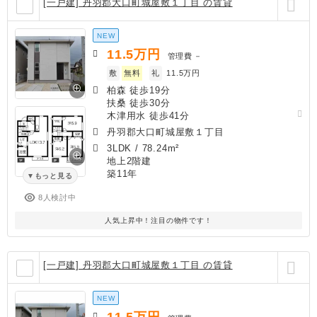
[一戸建] 丹羽郡大口町城屋敷１丁目 の賃貸
NEW
11.5
万円
管理費
－
敷
無料
礼
11.5万円
柏森 徒歩19分
扶桑 徒歩30分
木津用水 徒歩41分
丹羽郡大口町城屋敷１丁目
3LDK
/
78.24m²
地上2階建
築11年
もっと見る
8人検討中
人気上昇中！注目の物件です！
[一戸建] 丹羽郡大口町城屋敷１丁目 の賃貸
NEW
11.5
万円