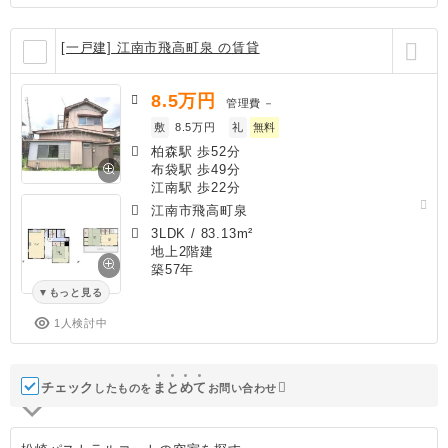
[一戸建] 江南市飛高町泉 の賃貸
8.5
万円
管理費
－
敷
8.5万円
礼
無料
柏森駅 歩52分
布袋駅 歩49分
江南駅 歩22分
江南市飛高町泉
3LDK
/
83.13m²
地上2階建
築57年
もっと見る
1人検討中
チェック
ま
と
め
て
したものを
お問い合わせ