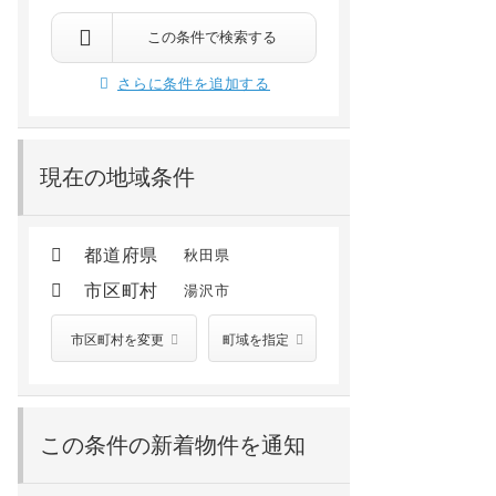
湯沢市清水町2丁目
湯沢市北荒町
湯沢 徒歩7分
湯沢 徒歩9分
この条件で検索する
5.9
万円
4.3
万円
/ 2,300円
/ －
さらに条件を追加する
2階 /
2009年03月
- /
1963年08月
現在の地域条件
都道府県
秋田県
市区町村
湯沢市
市区町村を変更
町域を指定
この条件の新着物件を通知