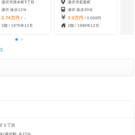
湯沢市清水町5丁目
湯沢市若葉町
湯沢 徒歩12分
湯沢 徒歩30分
2.74
万円
3.0
万円
/ －
/ 3,000円
3階 /
1975年12月
2階 /
1990年12月
す
す
町５丁目
/湯沢駅 歩12分