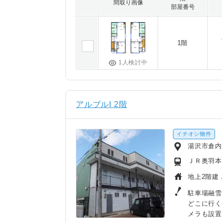
間取り画像
部屋番号
1階
1人検討中
アルブルI 2階
イチオシ物件
湯沢市倉
ＪＲ奥羽本
地上2階建 
駐車場融雪
どこに行
メラも設置