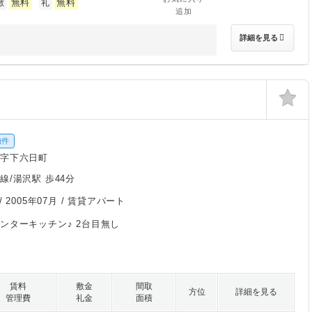
無料
無料
敷
礼
追加
詳細を見る
物件
字下六日町
線/湯沢駅 歩44分
/
2005年07月
/ 賃貸アパート
ンターキッチン♪ 2台目無し
賃料
敷金
間取
方位
詳細を見る
管理費
礼金
面積