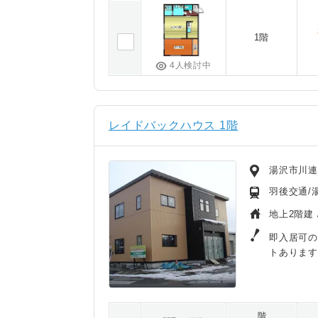
1階
4人検討中
レイドバックハウス 1階
湯沢市川
羽後交通/湯
地上2階建 
即入居可の
トあります
階