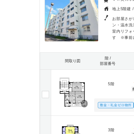
地上5階建 
お部屋さが
ン・温水洗
室内リフォ
す ※事前
階 /
間取り図
部屋番号
5階
敷金・礼金ゼロ物件
3階