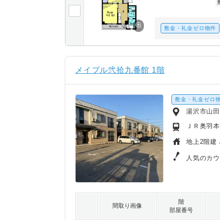
敷金・礼金ゼロ物件
メイプル弐拾九番館 1階
敷金・礼金ゼロ
湯沢市山田
ＪＲ奥羽本
地上2階建 
人気のカウ
階
間取り画像
部屋番号