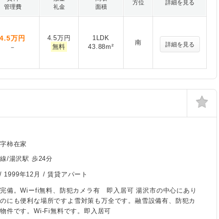
方位
詳細を見る
管理費
礼金
面積
4.5
万円
4.5万円
1LDK
南
詳細を見る
無料
43.88m²
－
内字柿在家
線/湯沢駅 歩24分
/
1999年12月
/ 賃貸アパート
完備。Wiーfi無料、防犯カメラ有 即入居可 湯沢市の中心にあり
くのにも便利な場所ですよ雪対策も万全です。融雪設備有、防犯カ
物件です。Wi-Fi無料です。即入居可