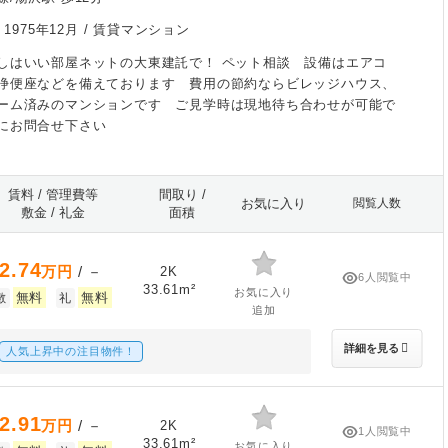
/
1975年12月
/ 賃貸マンション
しはいい部屋ネットの大東建託で！ ペット相談 設備はエアコ
浄便座などを備えております 費用の節約ならビレッジハウス、
ーム済みのマンションです ご見学時は現地待ち合わせが可能で
にお問合せ下さい
賃料 / 管理費等
間取り /
お気に入り
閲覧人数
敷金 / 礼金
面積
2.74
万円
/ －
2K
6人閲覧中
33.61m²
お気に入り
無料
無料
敷
礼
追加
詳細を見る
人気上昇中の注目物件！
2.91
万円
/ －
2K
1人閲覧中
33.61m²
お気に入り