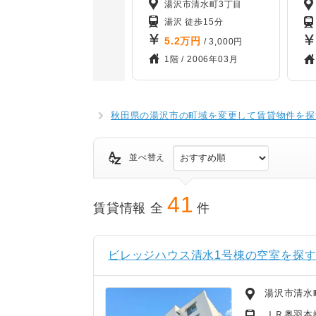
丁目
湯沢市清水町3丁目
湯沢 徒歩15分
5.2
万円
/ 3,000円
2月
1階 /
2006年03月
秋田県の湯沢市の町域を変更して賃貸物件を探
並べ替え
41
賃貸情報 全
件
ビレッジハウス清水1号棟の空室を探
湯沢市清水
ＪＲ奥羽本線