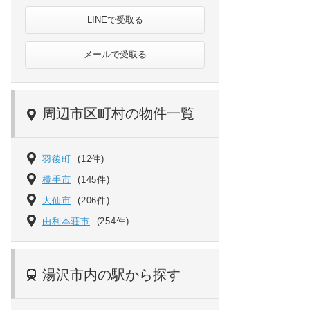
LINEで受取る
メールで受取る
周辺市区町村の物件一覧
羽後町
(12件)
横手市
(145件)
大仙市
(206件)
由利本荘市
(254件)
湯沢市内の駅から探す