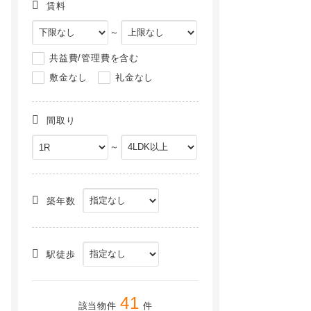
賃料
～
共益費/管理費を含む
敷金なし
礼金なし
間取り
～
秋田県湯沢市北荒町 [一戸建]
フィオレンテＣ[2階]
NEW
NEW
築年数
駅徒歩
41
該当物件
件