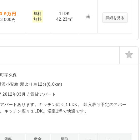
3.9
万円
無料
1LDK
南
詳細を見る
無料
42.23m²
3,000円
連町字久保
沢小安線 駅より車12分(8.0km)
/
2012年03月
/ 賃貸アパート
アパートあります。キッチン広々１LDK。 即入居可予定のアパー
。キッチン広々１LDK。浴室1坪で快適です。
賃料
敷金
間取