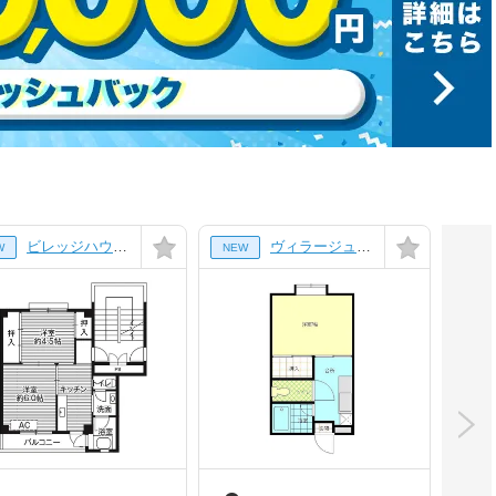
ビレッジハウス清水２号棟[503号室]
ヴィラージュｕ わかば[205号室]
W
NEW