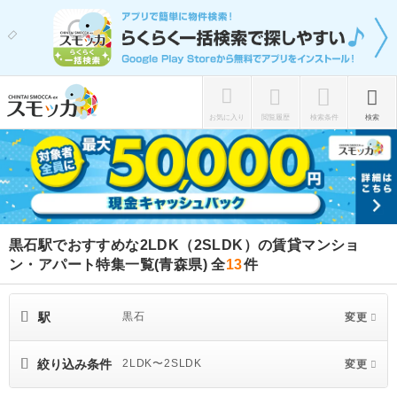
お気に入り
閲覧履歴
検索条件
検索
黒石駅でおすすめな2LDK（2SLDK）の賃貸マンショ
ン・アパート特集一覧(青森県)
全
13
件
駅
黒石
変更
絞り込み条件
2LDK〜2SLDK
変更