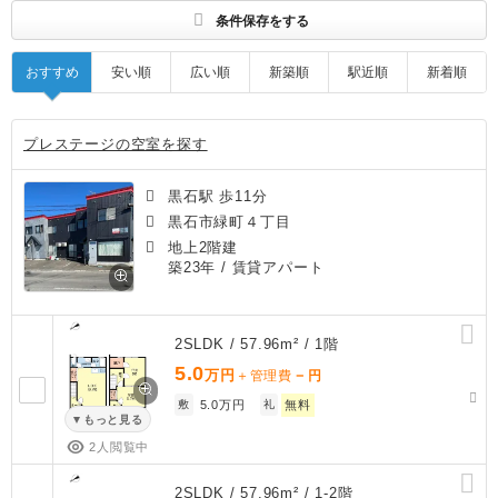
条件保存をする
おすすめ
安い順
広い順
新築順
駅近順
新着順
プレステージの空室を探す
黒石駅 歩11分
黒石市緑町４丁目
地上2階建
築23年
/ 賃貸アパート
2SLDK / 57.96m² / 1階
5.0
万円
－
＋管理費
円
敷
5.0万円
礼
無料
もっと見る
2人閲覧中
2SLDK / 57.96m² / 1-2階