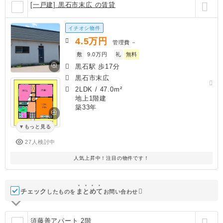
[一戸建] 黒石市末広 の賃貸
イチオシ物件
4.5
万円
管理費
－
敷
9.0万円
礼
無料
黒石駅 歩17分
黒石市末広
2LDK
/
47.0m²
地上1階建
築33年
もっと見る
27人検討中
人気上昇中！注目の物件です！
チェック
ま
と
め
て
したものを
お問い合わせ
須藤善アパート 2階