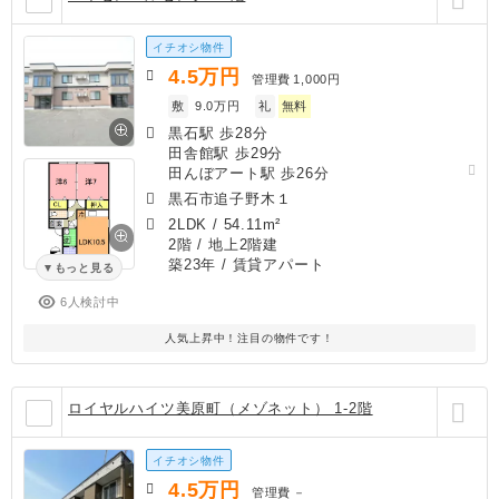
イチオシ物件
4.5
万円
管理費
1,000円
敷
9.0万円
礼
無料
黒石駅 歩28分
田舎館駅 歩29分
田んぼアート駅 歩26分
黒石市追子野木１
2LDK
/
54.11m²
2階 / 地上2階建
築23年
/ 賃貸アパート
もっと見る
6人検討中
人気上昇中！注目の物件です！
ロイヤルハイツ美原町（メゾネット） 1-2階
イチオシ物件
4.5
万円
管理費
－