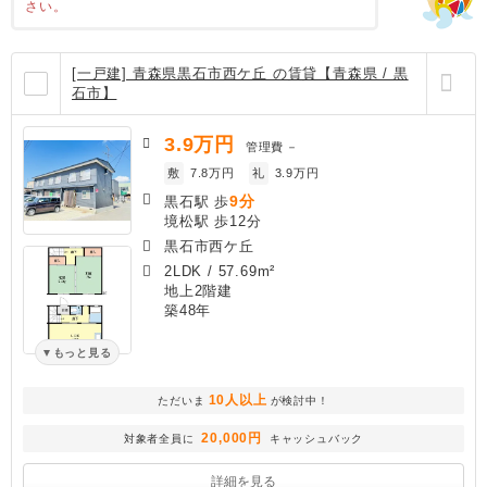
さい。
[一戸建] 青森県黒石市西ケ丘 の賃貸【青森県 / 黒
石市】
3.9
万円
管理費
－
敷
7.8万円
礼
3.9万円
9分
黒石駅 歩
境松駅 歩12分
黒石市西ケ丘
2LDK
/
57.69m²
地上2階建
築48年
もっと見る
10人以上
ただいま
が検討中！
20,000円
対象者全員に
キャッシュバック
詳細を見る