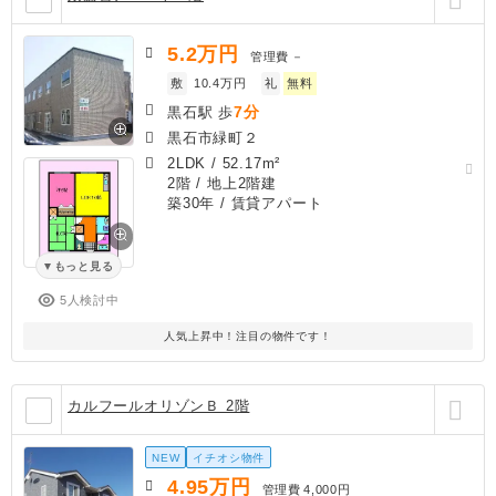
5.2
万円
管理費
－
敷
10.4万円
礼
無料
7分
黒石駅 歩
黒石市緑町２
2LDK
/
52.17m²
2階 / 地上2階建
築30年
/ 賃貸アパート
もっと見る
5人検討中
人気上昇中！注目の物件です！
カルフールオリゾンＢ 2階
NEW
イチオシ物件
4.95
万円
管理費
4,000円