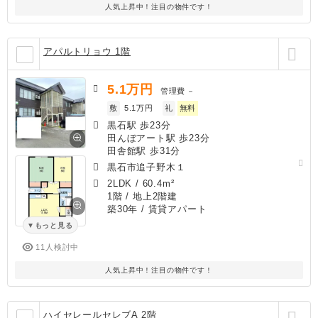
人気上昇中！注目の物件です！
アパルトリョウ 1階
5.1
万円
管理費
－
敷
5.1万円
礼
無料
黒石駅 歩23分
田んぼアート駅 歩23分
田舎館駅 歩31分
黒石市追子野木１
2LDK
/
60.4m²
1階 / 地上2階建
築30年
/ 賃貸アパート
もっと見る
11人検討中
人気上昇中！注目の物件です！
ハイセレールセレブA 2階