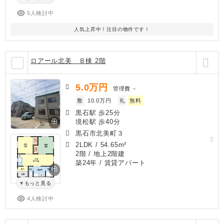
5人検討中
人気上昇中！注目の物件です！
ロアール北美 Ｂ棟 2階
5.0
万円
管理費
－
敷
10.0万円
礼
無料
黒石駅 歩25分
境松駅 歩40分
黒石市北美町３
2LDK
/
54.65m²
2階 / 地上2階建
築24年
/ 賃貸アパート
もっと見る
4人検討中