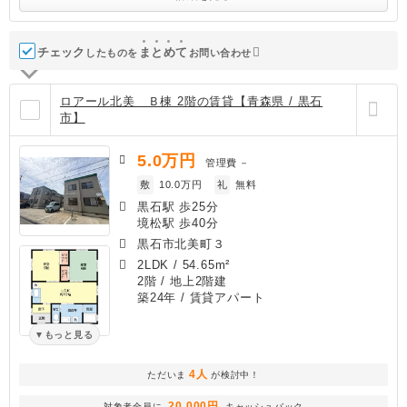
チェック
ま
と
め
て
したものを
お問い合わせ
ロアール北美 Ｂ棟 2階の賃貸【青森県 / 黒石
市】
5.0
万円
管理費
－
敷
10.0万円
礼
無料
黒石駅 歩25分
境松駅 歩40分
黒石市北美町３
2LDK
/
54.65m²
2階 / 地上2階建
築24年
/ 賃貸アパート
もっと見る
4人
ただいま
が検討中！
20,000円
対象者全員に
キャッシュバック