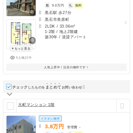
敷
9.0万円
礼
無料
黒石駅 歩27分
黒石市美原町
2LDK
/
33.06m²
1-2階 / 地上2階建
築30年
/ 賃貸アパート
もっと見る
5人検討中
人気上昇中！注目の物件です！
チェック
ま
と
め
て
したものを
お問い合わせ
大町マンション 1階
イチオシ物件
3.8
万円
管理費
－