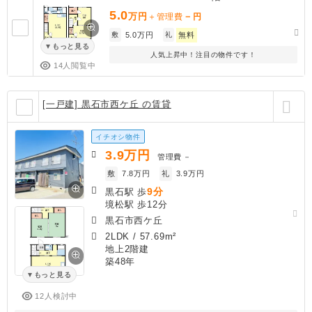
5.0
万円
－
＋管理費
円
敷
5.0万円
礼
無料
もっと見る
人気上昇中！注目の物件です！
14人閲覧中
[一戸建] 黒石市西ケ丘 の賃貸
イチオシ物件
3.9
万円
管理費
－
敷
7.8万円
礼
3.9万円
9分
黒石駅 歩
境松駅 歩12分
黒石市西ケ丘
2LDK
/
57.69m²
地上2階建
築48年
もっと見る
12人検討中