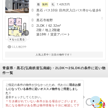
敷
無料
礼
7.425万円
黒石 バス10分 目内沢入口バス停から徒歩6
分
黒石市相野
2LDK
/
62.32m²
2階 / 地上2階建
築18年
/ 賃貸アパート
もっと見る
11人検討中
人気上昇中！注目の物件です！
青森県・黒石(弘南鉄道弘南線)・2LDK〜2SLDKの条件に近い物
件一覧
ご指定の条件の物件が少なかったため、代わりに
現在お探
しになっている条件に近いオススメ物件をご用意しまし
た！
是非チェックしてください。
＊引き継がれていない条件がある場合がございます。
気になる物件がある際は物件情報を十分に確認して下