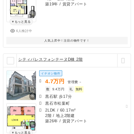
築19年
/ 賃貸アパート
もっと見る
6人検討中
人気上昇中！注目の物件です！
シティパレスフォンテーヌD棟 2階
イチオシ物件
4.7
万円
管理費
－
敷
9.4万円
礼
無料
黒石駅 歩17分
黒石市松葉町
2LDK
/
60.17m²
2階 / 地上2階建
築26年
/ 賃貸アパート
もっと見る