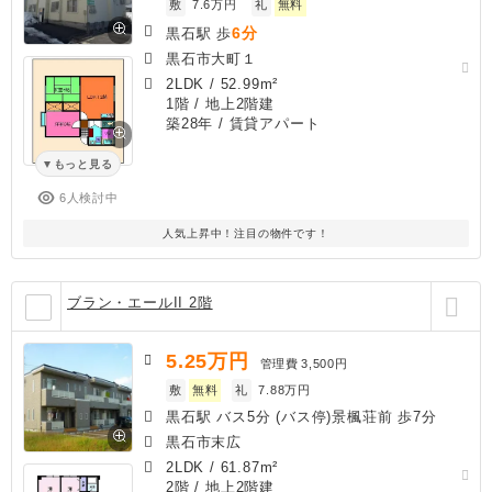
敷
7.6万円
礼
無料
6分
黒石駅 歩
黒石市大町１
2LDK
/
52.99m²
1階 / 地上2階建
築28年
/ 賃貸アパート
もっと見る
6人検討中
人気上昇中！注目の物件です！
ブラン・エールII 2階
5.25
万円
管理費
3,500円
敷
無料
礼
7.88万円
黒石駅 バス5分 (バス停)景楓荘前 歩7分
黒石市末広
2LDK
/
61.87m²
2階 / 地上2階建