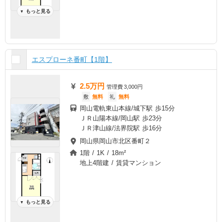
もっと見る
▼
エスプローネ番町【1階】
2.5万円
管理費
3,000円
敷
無料
礼
無料
岡山電軌東山本線/城下駅 歩15分
ＪＲ山陽本線/岡山駅 歩23分
ＪＲ津山線/法界院駅 歩16分
岡山県岡山市北区番町２
1階 / 1K / 18m²
地上4階建 / 賃貸マンション
もっと見る
▼