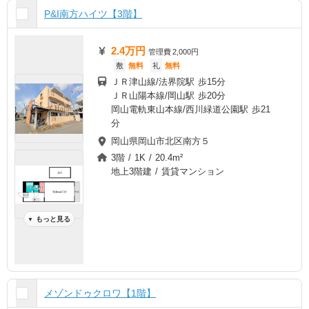
P&I南方ハイツ【3階】
2.4万円
管理費
2,000円
敷
無料
礼
無料
ＪＲ津山線/法界院駅 歩15分
ＪＲ山陽本線/岡山駅 歩20分
岡山電軌東山本線/西川緑道公園駅 歩21
分
岡山県岡山市北区南方５
3階 / 1K / 20.4m²
地上3階建 / 賃貸マンション
もっと見る
▼
メゾンドゥクロワ【1階】