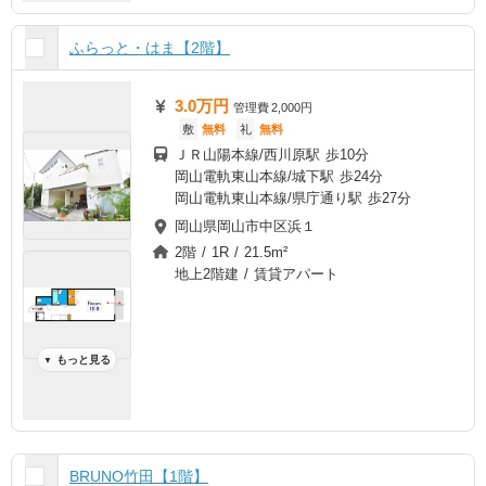
ふらっと・はま【2階】
3.0万円
管理費
2,000円
敷
無料
礼
無料
ＪＲ山陽本線/西川原駅 歩10分
岡山電軌東山本線/城下駅 歩24分
岡山電軌東山本線/県庁通り駅 歩27分
岡山県岡山市中区浜１
2階 / 1R / 21.5m²
地上2階建 / 賃貸アパート
もっと見る
▼
BRUNO竹田【1階】