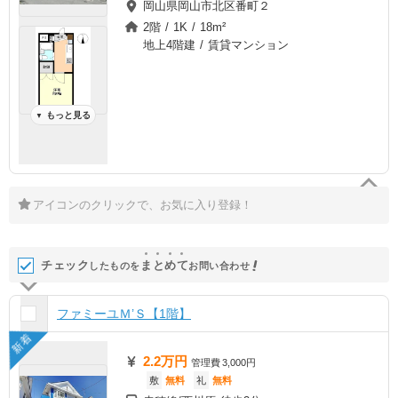
岡山県岡山市北区番町２
2階 / 1K / 18m²
地上4階建 / 賃貸マンション
もっと見る
▼
アイコンのクリックで、お気に入り登録！
チェック
ま
と
め
て
したものを
お問い合わせ
ファミーユＭ’Ｓ【1階】
新着
2.2万円
管理費
3,000円
敷
無料
礼
無料