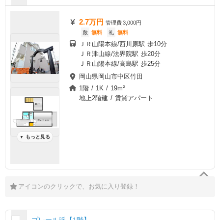
2.7万円
管理費
3,000円
敷
無料
礼
無料
ＪＲ山陽本線/西川原駅 歩10分
ＪＲ津山線/法界院駅 歩20分
ＪＲ山陽本線/高島駅 歩25分
岡山県岡山市中区竹田
1階 / 1K / 19m²
地上2階建 / 賃貸アパート
もっと見る
▼
アイコンのクリックで、お気に入り登録！