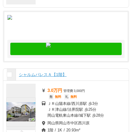
シャルムパレスＡ【1階】
3.0万円
管理費
3,000円
敷
無料
礼
無料
ＪＲ山陽本線/西川原駅 歩3分
ＪＲ津山線/法界院駅 歩25分
岡山電軌東山本線/城下駅 歩28分
岡山県岡山市中区西川原
1階 / 1K / 20.93m²