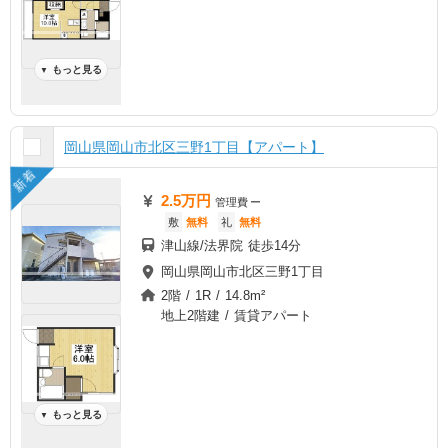
もっと見る
▼
岡山県岡山市北区三野1丁目【アパート】
新着
2.5万円
管理費
ー
敷
無料
礼
無料
津山線/法界院 徒歩14分
岡山県岡山市北区三野1丁目
2階 / 1R / 14.8m²
地上2階建 / 賃貸アパート
もっと見る
▼