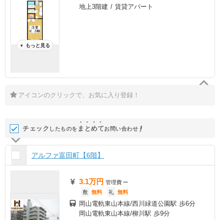
地上3階建 / 賃貸アパート
もっと見る
▼
アイコンのクリックで、お気に入り登録！
チェック
ま
と
め
て
したものを
お問い合わせ
アルファ富田町【6階】
3.1万円
管理費
ー
敷
無料
礼
無料
岡山電軌東山本線/西川緑道公園駅 歩6分
岡山電軌東山本線/柳川駅 歩9分