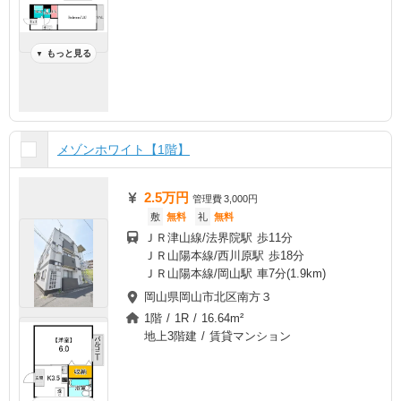
もっと見る
▼
メゾンホワイト【1階】
2.5万円
管理費
3,000円
敷
無料
礼
無料
ＪＲ津山線/法界院駅 歩11分
ＪＲ山陽本線/西川原駅 歩18分
ＪＲ山陽本線/岡山駅 車7分(1.9km)
岡山県岡山市北区南方３
1階 / 1R / 16.64m²
地上3階建 / 賃貸マンション