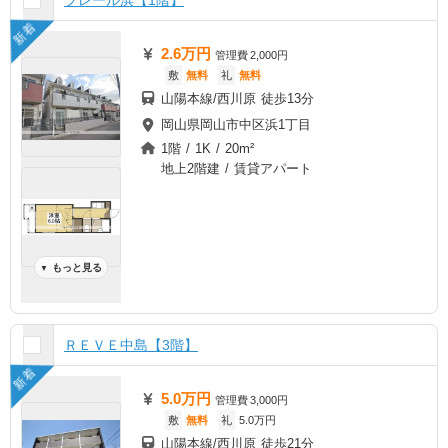
プレール浜【1階】
新着
2.6万円
管理費
2,000円
敷
無料
礼
無料
山陽本線/西川原 徒歩13分
岡山県岡山市中区浜1丁目
1階 / 1K / 20m²
地上2階建 / 賃貸アパート
もっと見る
▼
ＲＥＶＥ中島【3階】
新着
5.0万円
管理費
3,000円
敷
無料
礼
5.0万円
山陽本線/西川原 徒歩21分