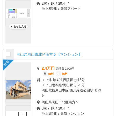
2階 / 1K / 20.4m²
地上3階建 / 賃貸アパート
もっと見る
▼
岡山県岡山市北区南方５【マンション】
新着
2.4万円
管理費
2,000円
敷
無料
礼
無料
ＪＲ津山線/法界院駅 歩15分
ＪＲ山陽本線/岡山駅 歩20分
岡山電軌東山本線/西川緑道公園駅 歩21
分
岡山県岡山市北区南方５
3階 / 1K / 20.4m²
地上3階建 / 賃貸マンション