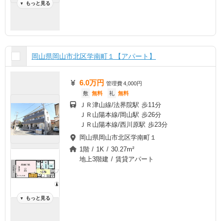
もっと見る
▼
岡山県岡山市北区学南町１【アパート】
6.0万円
管理費
4,000円
敷
無料
礼
無料
ＪＲ津山線/法界院駅 歩11分
ＪＲ山陽本線/岡山駅 歩26分
ＪＲ山陽本線/西川原駅 歩23分
岡山県岡山市北区学南町１
1階 / 1K / 30.27m²
地上3階建 / 賃貸アパート
もっと見る
▼