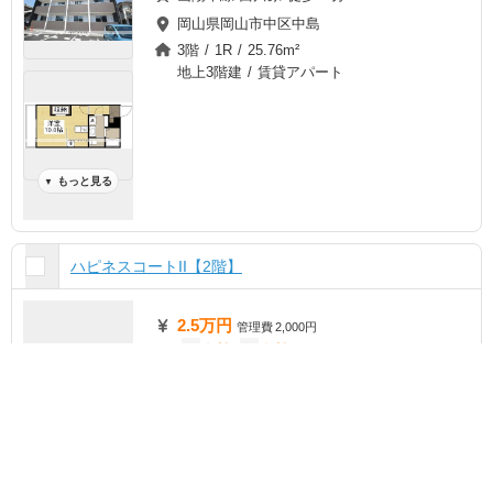
岡山県岡山市中区中島
3階 / 1R / 25.76m²
地上3階建 / 賃貸アパート
もっと見る
▼
ハピネスコートII【2階】
2.5万円
管理費
2,000円
敷
無料
礼
無料
チェック
ま
と
め
て
ＪＲ山陽本線/西川原駅 歩2分
ＪＲ山陽本線/高島駅 バス7分 (バス停)岡
空室状況を
一括
お気に入り
お問い合わせ
山ハートクリニック前 歩6分
無料
ＪＲ山陽本線/岡山駅 バス18分 (バス停)
西川原 歩9分
岡山県岡山市中区西川原