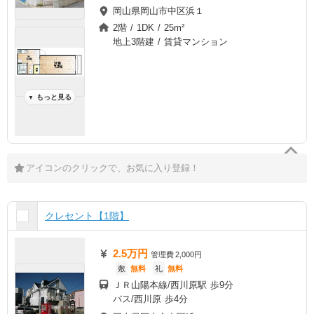
岡山県岡山市中区浜１
2階 / 1DK / 25m²
地上3階建 / 賃貸マンション
もっと見る
▼
アイコンのクリックで、お気に入り登録！
クレセント【1階】
2.5万円
管理費
2,000円
敷
無料
礼
無料
ＪＲ山陽本線/西川原駅 歩9分
バス/西川原 歩4分