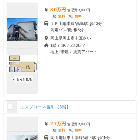
3.0万円
管理費
3,000円
敷
無料
礼
無料
ＪＲ山陽本線/高島駅 歩13分
岡電バス/樶 歩3分
岡山県岡山市中区さい
1階 / 1K / 23.28m²
地上2階建 / 賃貸アパート
もっと見る
▼
エスプローネ番町【3階】
2.7万円
管理費
3,000円
敷
無料
礼
無料
岡山電軌東山本線/城下駅 歩15分