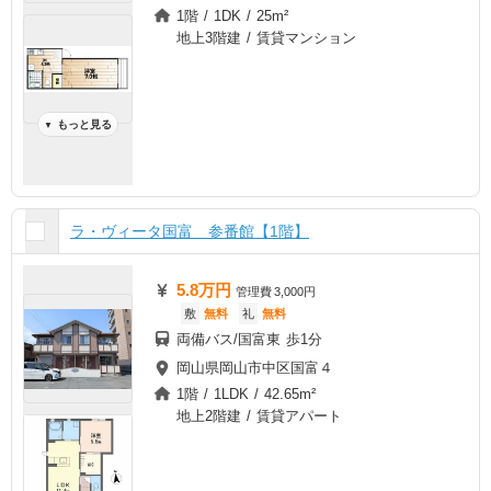
1階 / 1DK / 25m²
地上3階建 / 賃貸マンション
もっと見る
▼
ラ・ヴィータ国富 参番館【1階】
5.8万円
管理費
3,000円
敷
無料
礼
無料
両備バス/国富東 歩1分
岡山県岡山市中区国富４
1階 / 1LDK / 42.65m²
地上2階建 / 賃貸アパート