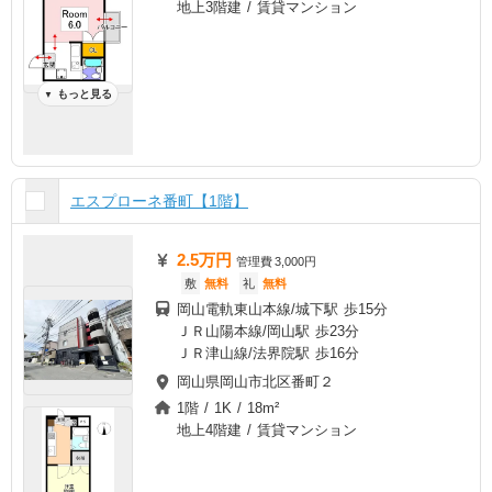
地上3階建 / 賃貸マンション
もっと見る
▼
エスプローネ番町【1階】
2.5万円
管理費
3,000円
敷
無料
礼
無料
岡山電軌東山本線/城下駅 歩15分
ＪＲ山陽本線/岡山駅 歩23分
ＪＲ津山線/法界院駅 歩16分
岡山県岡山市北区番町２
1階 / 1K / 18m²
地上4階建 / 賃貸マンション