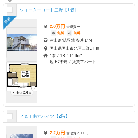
ウォーターコート三野【1階】
新着
2.0万円
管理費
ー
敷
無料
礼
無料
津山線/法界院 徒歩14分
岡山県岡山市北区三野1丁目
1階 / 1R / 14.8m²
地上2階建 / 賃貸アパート
もっと見る
▼
Ｐ＆Ｉ南方ハイツ【2階】
2.2万円
管理費
2,000円