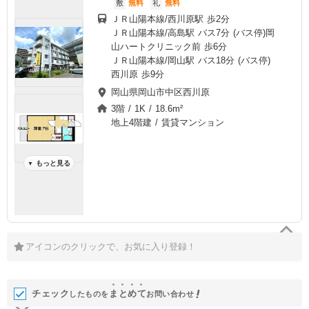
敷
無料
礼
無料
ＪＲ山陽本線/西川原駅 歩2分
ＪＲ山陽本線/高島駅 バス7分 (バス停)岡
山ハートクリニック前 歩6分
ＪＲ山陽本線/岡山駅 バス18分 (バス停)
西川原 歩9分
岡山県岡山市中区西川原
3階 / 1K / 18.6m²
地上4階建 / 賃貸マンション
もっと見る
▼
アイコンのクリックで、お気に入り登録！
チェック
ま
と
め
て
したものを
お問い合わせ