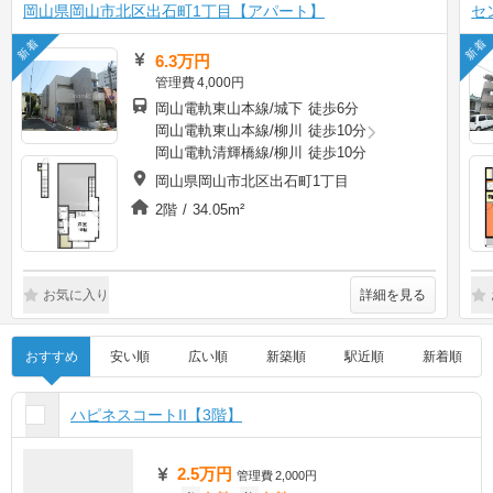
岡山県岡山市北区出石町1丁目【アパート】
セ
新着
新着
6.3万円
管理費
4,000円
岡山電軌東山本線/城下 徒歩6分
岡山電軌東山本線/柳川 徒歩10分
岡山電軌清輝橋線/柳川 徒歩10分
岡山県岡山市北区出石町1丁目
2階 / 34.05m²
詳細を見る
お気に入り
おすすめ
安い順
広い順
新築順
駅近順
新着順
ハピネスコートII【3階】
2.5万円
管理費
2,000円