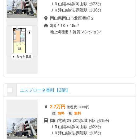
ＪＲ山陽本線/岡山駅 歩23分
ＪＲ津山線/法界院駅 歩16分
岡山県岡山市北区番町２
3階 / 1K / 18m²
地上4階建 / 賃貸マンション
もっと見る
▼
エスプローネ番町【2階】
2.7万円
管理費
3,000円
敷
無料
礼
無料
岡山電軌東山本線/城下駅 歩15分
ＪＲ山陽本線/岡山駅 歩23分
ＪＲ津山線/法界院駅 歩16分