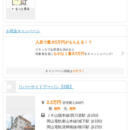
もっと見る
▼
お祝金キャンペーン
入居で
最大5万円
がもらえる！？
スモッカでお部屋を決めると
もれなく
最大5万円
対象者全員に
をキャッシュバック!
キャンペーン詳細は
コチラ！
リバーサイドアーバン【2階】
2.3万円
管理費
2,000円
敷
無料
礼
無料
ＪＲ山陽本線/西川原駅 歩10分
岡山電軌東山本線/城下駅 歩19分
岡山電軌清輝橋線/柳川駅 歩23分