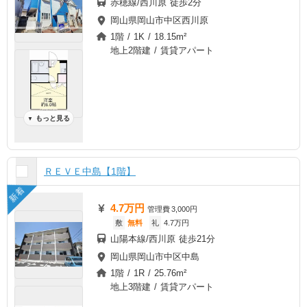
赤穂線/西川原 徒歩2分
岡山県岡山市中区西川原
1階 / 1K / 18.15m²
地上2階建 / 賃貸アパート
もっと見る
▼
ＲＥＶＥ中島【1階】
新着
4.7万円
管理費
3,000円
敷
無料
礼
4.7万円
山陽本線/西川原 徒歩21分
岡山県岡山市中区中島
1階 / 1R / 25.76m²
地上3階建 / 賃貸アパート