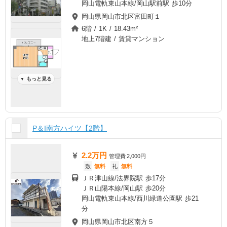
岡山電軌東山本線/岡山駅前駅 歩10分
岡山県岡山市北区富田町１
6階 / 1K / 18.43m²
地上7階建 / 賃貸マンション
もっと見る
▼
P＆I南方ハイツ【2階】
2.2万円
管理費
2,000円
敷
無料
礼
無料
ＪＲ津山線/法界院駅 歩17分
ＪＲ山陽本線/岡山駅 歩20分
岡山電軌東山本線/西川緑道公園駅 歩21
分
岡山県岡山市北区南方５