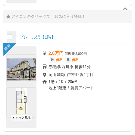
アイコンのクリックで、お気に入り登録！
プレール浜【1階】
新着
2.6万円
管理費
2,000円
敷
無料
礼
無料
赤穂線/西川原 徒歩11分
岡山県岡山市中区浜1丁目
1階 / 1K / 20m²
地上2階建 / 賃貸アパート
もっと見る
▼