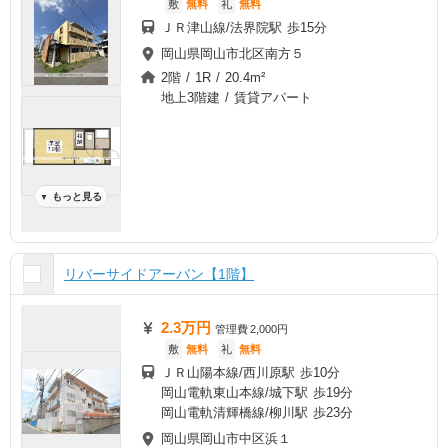
敷
無料
礼
無料
ＪＲ津山線/法界院駅 歩15分
岡山県岡山市北区南方５
2階 / 1R / 20.4m²
地上3階建 / 賃貸アパート
もっと見る
▼
リバーサイドアーバン【1階】
2.3万円
管理費
2,000円
敷
無料
礼
無料
ＪＲ山陽本線/西川原駅 歩10分
岡山電軌東山本線/城下駅 歩19分
岡山電軌清輝橋線/柳川駅 歩23分
岡山県岡山市中区浜１