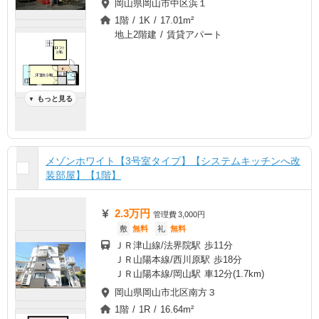
岡山県岡山市中区浜１
1階 / 1K / 17.01m²
地上2階建 / 賃貸アパート
もっと見る
▼
メゾンホワイト【3号室タイプ】【システムキッチンへ改
装部屋】【1階】
2.3万円
管理費
3,000円
敷
無料
礼
無料
ＪＲ津山線/法界院駅 歩11分
ＪＲ山陽本線/西川原駅 歩18分
ＪＲ山陽本線/岡山駅 車12分(1.7km)
岡山県岡山市北区南方３
1階 / 1R / 16.64m²