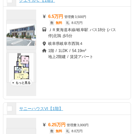
クエイルＣ【1階】
6.5万円
管理費
3,500円
敷
無料
礼
8.0万円
ＪＲ東海道本線/岐阜駅 バス18分 (バス
停)北鶉 歩5分
岐阜県岐阜市西鶉４
1階 / 1LDK / 54.19m²
地上2階建 / 賃貸アパート
もっと見る
▼
サニーハウスVI【1階】
6.25万円
管理費
3,000円
敷
無料
礼
8.0万円