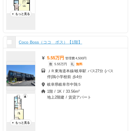
もっと見る
▼
Coco Boss（ココ ボス）【1階】
5.55万円
管理費
4,500円
敷
5.55万円
礼
無料
ＪＲ東海道本線/岐阜駅 バス27分 (バス
停)鶉小学校前 歩4分
岐阜県岐阜市中鶉５
1階 / 1K / 33.56m²
地上2階建 / 賃貸アパート
もっと見る
▼