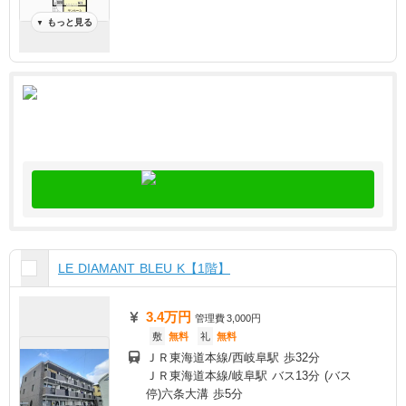
もっと見る
▼
LE DIAMANT BLEU K【1階】
3.4万円
管理費
3,000円
敷
無料
礼
無料
ＪＲ東海道本線/西岐阜駅 歩32分
ＪＲ東海道本線/岐阜駅 バス13分 (バス
停)六条大溝 歩5分