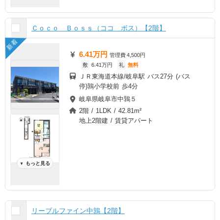
Ｃｏｃｏ Ｂｏｓｓ（ココ ボス）【2階】
新着
6.41万円
管理費
4,500円
敷
6.41万円
礼
無料
ＪＲ東海道本線/岐阜駅 バス27分 (バス
停)鶉小学校前 歩4分
岐阜県岐阜市中鶉５
2階 / 1LDK / 42.81m²
地上2階建 / 賃貸アパート
もっと見る
▼
リーブルファイン中鶉【2階】