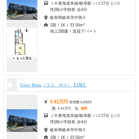
ＪＲ東海道本線/岐阜駅 バス27分 (バス
停)鶉小学校前 歩4分
岐阜県岐阜市中鶉５
1階 / 1K / 33.56m²
地上2階建 / 賃貸アパート
もっと見る
▼
Coco Boss（ココ ボス）【1階】
5.41万円
管理費
4,500円
敷
5.41万円
礼
無料
ＪＲ東海道本線/岐阜駅 バス27分 (バス
停)鶉小学校前 歩4分
岐阜県岐阜市中鶉５
1階 / 1K / 33.56m²