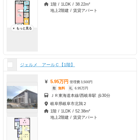
1階 / 1LDK / 38.22m²
地上2階建 / 賃貸アパート
もっと見る
▼
ジェルメ アールＣ【1階】
5.95万円
管理費
3,500円
敷
無料
礼
6.95万円
ＪＲ東海道本線/西岐阜駅 歩30分
岐阜県岐阜市北鶉２
1階 / 1LDK / 52.38m²
地上2階建 / 賃貸アパート