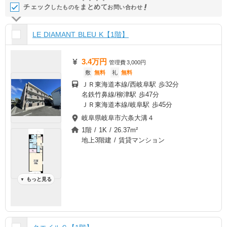
チェック
ま
と
め
て
したものを
お問い合わせ
LE DIAMANT BLEU K【1階】
3.4万円
管理費
3,000円
敷
無料
礼
無料
ＪＲ東海道本線/西岐阜駅 歩32分
名鉄竹鼻線/柳津駅 歩47分
ＪＲ東海道本線/岐阜駅 歩45分
岐阜県岐阜市六条大溝４
1階 / 1K / 26.37m²
地上3階建 / 賃貸マンション
もっと見る
▼