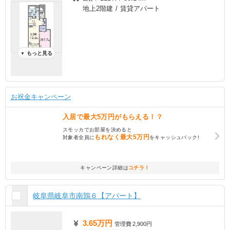
地上2階建 / 賃貸アパート
もっと見る
▼
お祝金キャンペーン
入居で
最大5万円
がもらえる！？
スモッカでお部屋を決めると
もれなく
最大5万円
対象者全員に
をキャッシュバック!
キャンペーン詳細は
コチラ！
岐阜県岐阜市南鶉６【アパート】
3.65万円
管理費
2,900円