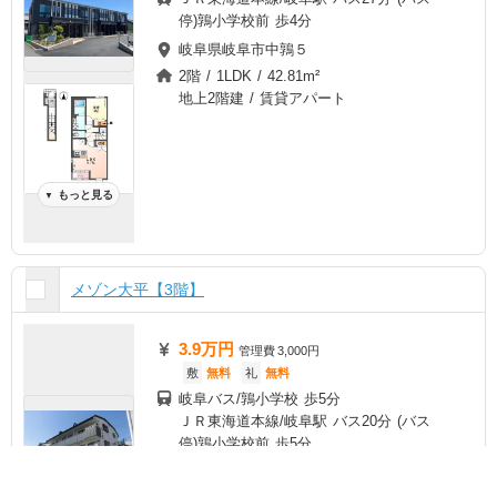
停)鶉小学校前 歩4分
岐阜県岐阜市中鶉５
2階 / 1LDK / 42.81m²
地上2階建 / 賃貸アパート
もっと見る
▼
メゾン大平【3階】
3.9万円
管理費
3,000円
敷
無料
礼
無料
岐阜バス/鶉小学校 歩5分
ＪＲ東海道本線/岐阜駅 バス20分 (バス
停)鶉小学校前 歩5分
名鉄名古屋本線/名鉄岐阜駅 バス22分 (バ
チェック
ま
と
め
て
ス停)鶉小学校前 歩5分