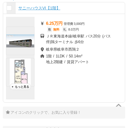
サニーハウスVI【1階】
6.25万円
管理費
3,000円
敷
無料
礼
8.0万円
ＪＲ東海道本線/岐阜駅 バス20分 (バス
停)鶉ターミナル 歩6分
岐阜県岐阜市西鶉２
1階 / 1LDK / 50.14m²
地上2階建 / 賃貸アパート
もっと見る
▼
アイコンのクリックで、お気に入り登録！