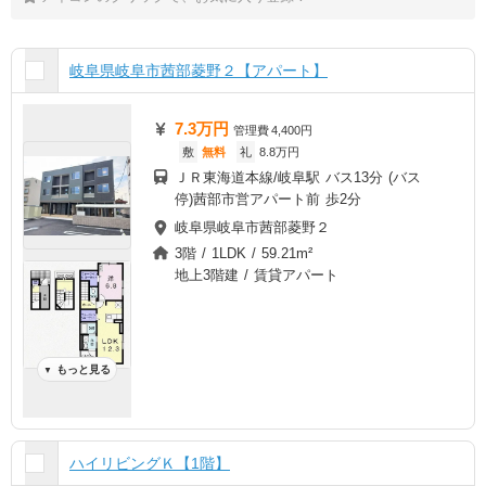
岐阜県岐阜市茜部菱野２【アパート】
7.3万円
管理費
4,400円
敷
無料
礼
8.8万円
ＪＲ東海道本線/岐阜駅 バス13分 (バス
停)茜部市営アパート前 歩2分
岐阜県岐阜市茜部菱野２
3階 / 1LDK / 59.21m²
地上3階建 / 賃貸アパート
もっと見る
▼
ハイリビングＫ【1階】