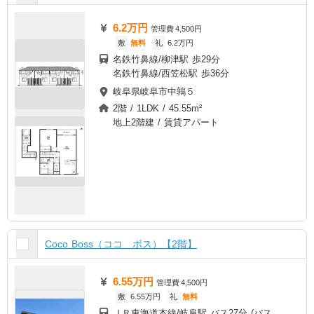
6.2万円
管理費
4,500円
敷
無料
礼
6.2万円
名鉄竹鼻線/柳津駅 歩29分
名鉄竹鼻線/西笠松駅 歩36分
岐阜県岐阜市中鶉５
2階 / 1LDK / 45.55m²
地上2階建 / 賃貸アパート
Coco Boss（ココ ボス）【2階】
6.55万円
管理費
4,500円
敷
6.55万円
礼
無料
ＪＲ東海道本線/岐阜駅 バス27分 (バス