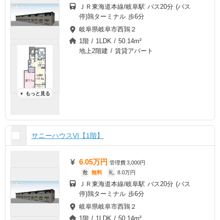
ＪＲ東海道本線/岐阜駅 バス20分 (バス
停)鶉ターミナル 歩6分
岐阜県岐阜市西鶉２
1階 / 1LDK / 50.14m²
地上2階建 / 賃貸アパート
もっと見る
▼
サニーハウスVI【1階】
6.05万円
管理費
3,000円
敷
無料
礼
8.0万円
ＪＲ東海道本線/岐阜駅 バス20分 (バス
停)鶉ターミナル 歩6分
岐阜県岐阜市西鶉２
1階 / 1LDK / 50.14m²