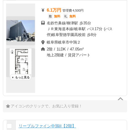
6.1万円
管理費
4,500円
敷
無料
礼
無料
名鉄竹鼻線/柳津駅 歩35分
ＪＲ東海道本線/岐阜駅 バス17分 (バス
停)岐阜聖徳学園高校前 歩8分
岐阜県岐阜市中鶉２
2階 / 1LDK / 47.05m²
地上2階建 / 賃貸アパート
もっと見る
▼
アイコンのクリックで、お気に入り登録！
リーブルファイン中鶉II【2階】