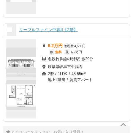
リーブルファイン中鶉II【2階】
6.2万円
管理費
4,500円
敷
無料
礼
6.2万円
名鉄竹鼻線/柳津駅 歩29分
岐阜県岐阜市中鶉５
2階 / 1LDK / 45.55m²
地上2階建 / 賃貸アパート
アイコンのクリックで、お気に入り登録！