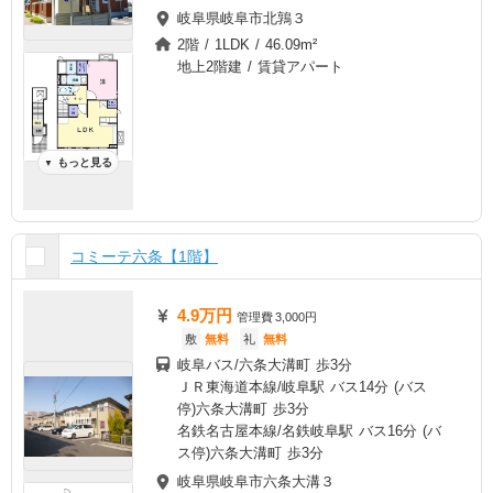
岐阜県岐阜市北鶉３
2階 / 1LDK / 46.09m²
地上2階建 / 賃貸アパート
もっと見る
▼
コミーテ六条【1階】
4.9万円
管理費
3,000円
敷
無料
礼
無料
岐阜バス/六条大溝町 歩3分
ＪＲ東海道本線/岐阜駅 バス14分 (バス
停)六条大溝町 歩3分
名鉄名古屋本線/名鉄岐阜駅 バス16分 (バ
ス停)六条大溝町 歩3分
岐阜県岐阜市六条大溝３