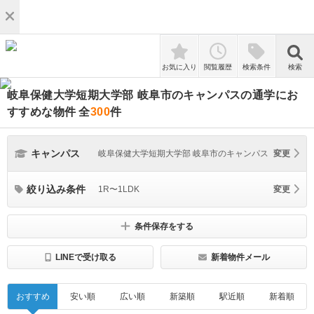
検索
お気に入り
閲覧履歴
検索条件
検索
岐阜保健大学短期大学部 岐阜市のキャンパスの通学にお
すすめな物件
全
300
件
キャンパス
岐阜保健大学短期大学部 岐阜市のキャンパス
変更
絞り込み条件
1R〜1LDK
変更
条件保存をする
LINEで受け取る
新着物件メール
おすすめ
安い順
広い順
新築順
駅近順
新着順