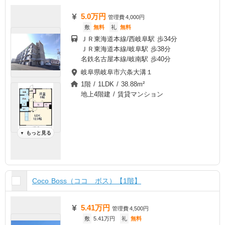
5.0万円
管理費
4,000円
敷
無料
礼
無料
ＪＲ東海道本線/西岐阜駅 歩34分
ＪＲ東海道本線/岐阜駅 歩38分
名鉄名古屋本線/岐南駅 歩40分
岐阜県岐阜市六条大溝１
1階 / 1LDK / 38.88m²
地上4階建 / 賃貸マンション
もっと見る
▼
Coco Boss（ココ ボス）【1階】
5.41万円
管理費
4,500円
敷
5.41万円
礼
無料