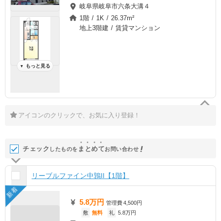
岐阜県岐阜市六条大溝４
1階 / 1K / 26.37m²
地上3階建 / 賃貸マンション
もっと見る
▼
アイコンのクリックで、お気に入り登録！
チェック
ま
と
め
て
したものを
お問い合わせ
リーブルファイン中鶉II【1階】
新着
5.8万円
管理費
4,500円
敷
無料
礼
5.8万円