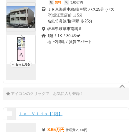
敷
無料
礼
3.65万円
ＪＲ東海道本線/岐阜駅 バス25分 (バス
停)堀江畳店前 歩5分
名鉄竹鼻線/柳津駅 歩25分
岐阜県岐阜市南鶉６
1階 / 1K / 30.43m²
地上2階建 / 賃貸アパート
もっと見る
▼
アイコンのクリックで、お気に入り登録！
Ｌａ Ｖｉｄａ【1階】
3.65万円
管理費
2,900円