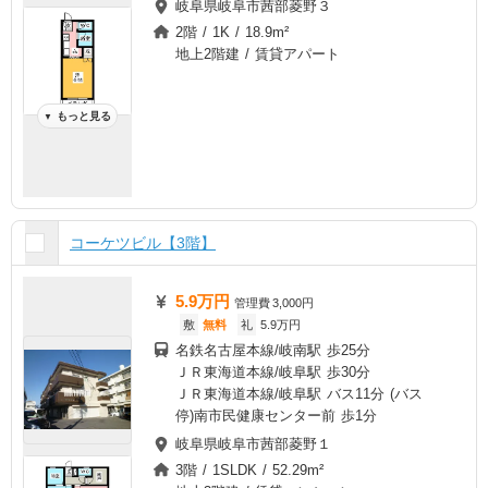
岐阜県岐阜市茜部菱野３
2階 / 1K / 18.9m²
地上2階建 / 賃貸アパート
もっと見る
▼
コーケツビル【3階】
5.9万円
管理費
3,000円
敷
無料
礼
5.9万円
名鉄名古屋本線/岐南駅 歩25分
ＪＲ東海道本線/岐阜駅 歩30分
ＪＲ東海道本線/岐阜駅 バス11分 (バス
停)南市民健康センター前 歩1分
岐阜県岐阜市茜部菱野１
3階 / 1SLDK / 52.29m²