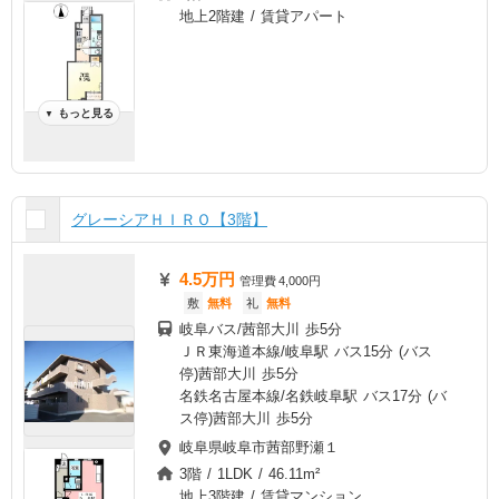
地上2階建 / 賃貸アパート
もっと見る
▼
グレーシアＨＩＲＯ【3階】
4.5万円
管理費
4,000円
敷
無料
礼
無料
岐阜バス/茜部大川 歩5分
ＪＲ東海道本線/岐阜駅 バス15分 (バス
停)茜部大川 歩5分
名鉄名古屋本線/名鉄岐阜駅 バス17分 (バ
ス停)茜部大川 歩5分
岐阜県岐阜市茜部野瀬１
3階 / 1LDK / 46.11m²
地上3階建 / 賃貸マンション