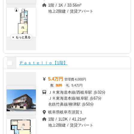
1階 / 1K / 33.56m²
地上2階建 / 賃貸アパート
もっと見る
▼
Ｐａｓｔｅｌｌｏ【1階】
5.4万円
管理費
4,000円
敷
無料
礼
5.4万円
ＪＲ東海道本線/西岐阜駅 歩32分
ＪＲ東海道本線/岐阜駅 歩67分
名鉄竹鼻線/柳津駅 歩50分
岐阜県岐阜市須賀１
1階 / 1LDK / 41.21m²
地上2階建 / 賃貸アパート