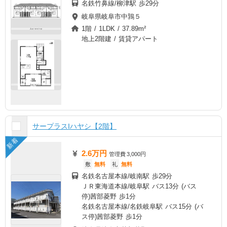
名鉄竹鼻線/柳津駅 歩29分
岐阜県岐阜市中鶉５
1階 / 1LDK / 37.89m²
地上2階建 / 賃貸アパート
サープラスIハヤシ【2階】
新着
2.6万円
管理費
3,000円
敷
無料
礼
無料
名鉄名古屋本線/岐南駅 歩29分
ＪＲ東海道本線/岐阜駅 バス13分 (バス
停)茜部菱野 歩1分
名鉄名古屋本線/名鉄岐阜駅 バス15分 (バ
ス停)茜部菱野 歩1分