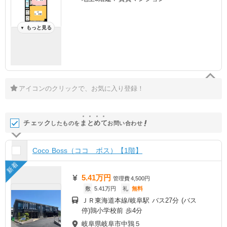
もっと見る
▼
アイコンのクリックで、お気に入り登録！
チェック
ま
と
め
て
したものを
お問い合わせ
Coco Boss（ココ ボス）【1階】
新着
5.41万円
管理費
4,500円
敷
5.41万円
礼
無料
ＪＲ東海道本線/岐阜駅 バス27分 (バス
停)鶉小学校前 歩4分
岐阜県岐阜市中鶉５