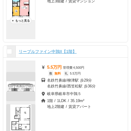
地上3階建 / 賃貸マンション
もっと見る
▼
リーブルファイン中鶉II【1階】
5.5万円
管理費
4,500円
敷
無料
礼
5.5万円
名鉄竹鼻線/柳津駅 歩29分
名鉄竹鼻線/西笠松駅 歩36分
岐阜県岐阜市中鶉５
1階 / 1LDK / 35.19m²
地上2階建 / 賃貸アパート