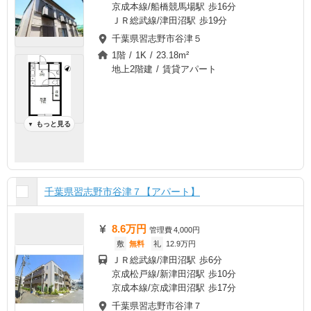
京成本線/船橋競馬場駅 歩16分
ＪＲ総武線/津田沼駅 歩19分
千葉県習志野市谷津５
1階 / 1K / 23.18m²
地上2階建 / 賃貸アパート
もっと見る
▼
千葉県習志野市谷津７【アパート】
8.6万円
管理費
4,000円
敷
無料
礼
12.9万円
ＪＲ総武線/津田沼駅 歩6分
京成松戸線/新津田沼駅 歩10分
京成本線/京成津田沼駅 歩17分
千葉県習志野市谷津７