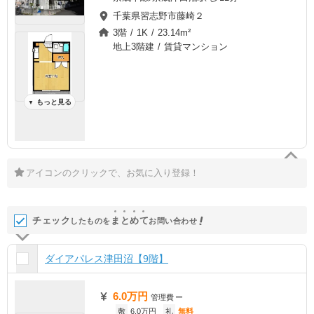
千葉県習志野市藤崎２
3階 / 1K / 23.14m²
地上3階建 / 賃貸マンション
もっと見る
▼
アイコンのクリックで、お気に入り登録！
チェック
ま
と
め
て
したものを
お問い合わせ
ダイアパレス津田沼【9階】
6.0万円
管理費
ー
敷
6.0万円
礼
無料