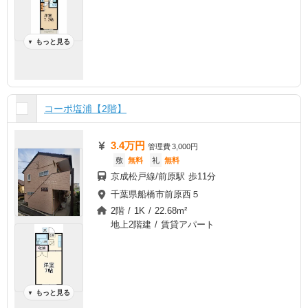
もっと見る
▼
コーポ塩浦【2階】
3.4万円
管理費
3,000円
敷
無料
礼
無料
京成松戸線/前原駅 歩11分
千葉県船橋市前原西５
2階 / 1K / 22.68m²
地上2階建 / 賃貸アパート
もっと見る
▼