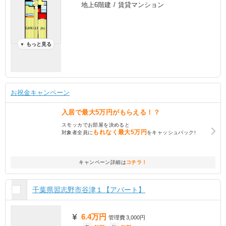
地上6階建 / 賃貸マンション
もっと見る
▼
お祝金キャンペーン
入居で
最大5万円
がもらえる！？
スモッカでお部屋を決めると
もれなく
最大5万円
対象者全員に
をキャッシュバック!
キャンペーン詳細は
コチラ！
千葉県習志野市谷津１【アパート】
6.4万円
管理費
3,000円