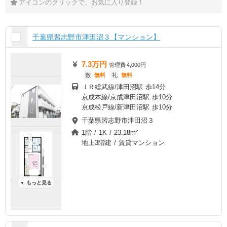
アイコンのクリックで、お気に入り登録！
千葉県習志野市津田沼３【マンション】
7.3万円
管理費
4,000円
敷
無料
礼
無料
ＪＲ総武線/津田沼駅 歩14分
京成本線/京成津田沼駅 歩10分
京成松戸線/新津田沼駅 歩10分
千葉県習志野市津田沼３
1階 / 1K / 23.18m²
地上3階建 / 賃貸マンション
もっと見る
▼