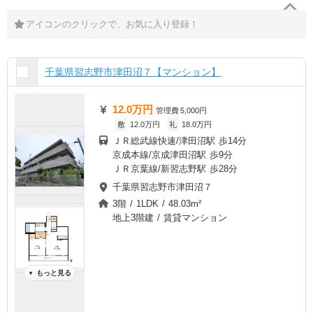
アイコンのクリックで、お気に入り登録！
千葉県習志野市津田沼７【マンション】
12.0万円
管理費
5,000円
敷
12.0万円
礼
18.0万円
ＪＲ総武線快速/津田沼駅 歩14分
京成本線/京成津田沼駅 歩9分
ＪＲ京葉線/新習志野駅 歩28分
千葉県習志野市津田沼７
3階 / 1LDK / 48.03m²
地上3階建 / 賃貸マンション
もっと見る
▼