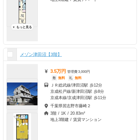
もっと見る
▼
メゾン津田沼【3階】
3.5万円
管理費
3,000円
敷
無料
礼
無料
ＪＲ総武線/津田沼駅 歩12分
京成松戸線/新津田沼駅 歩8分
京成本線/京成津田沼駅 歩11分
千葉県習志野市藤崎２
3階 / 1K / 20.83m²
地上3階建 / 賃貸マンション