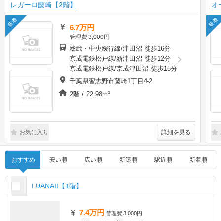
レガーロ藤崎【2階】
オ
新着
新着
6.7万円
管理費
3,000円
総武・中央緩行線/津田沼 徒歩16分
京成電鉄松戸線/新津田沼 徒歩12分
京成電鉄松戸線/京成津田沼 徒歩15分
千葉県習志野市藤崎1丁目4-2
2階 / 22.98m²
詳細を見る
お気に入り
おすすめ
安い順
広い順
新築順
駅近順
新着順
LUANAII【1階】
7.4万円
管理費
3,000円