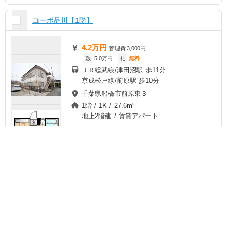
コーポ品川【1階】
4.2万円
管理費
3,000円
敷
5.0万円
礼
無料
ＪＲ総武線/津田沼駅 歩11分
京成松戸線/前原駅 歩10分
千葉県船橋市前原東３
1階 / 1K / 27.6m²
地上2階建 / 賃貸アパート
チェック
ま
と
め
て
空室状況を
一括
お気に入り
お問い合わせ
もっと見る
▼
無料
ガレット津田沼II【3階】