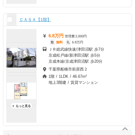
ＣＡＳＡ【1階】
6.8万円
管理費
2,000円
敷
無料
礼
6.8万円
ＪＲ総武線快速/津田沼駅 歩7分
京成松戸線/新津田沼駅 歩5分
京成本線/京成津田沼駅 歩20分
千葉県船橋市前原西２
1階 / 1LDK / 46.67m²
地上3階建 / 賃貸マンション
もっと見る
▼