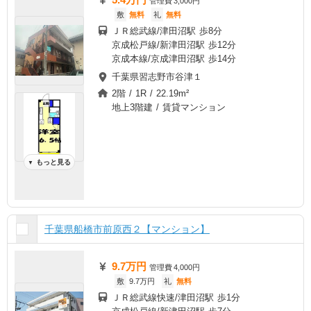
管理費
3,000円
敷
無料
礼
無料
ＪＲ総武線/津田沼駅 歩8分
京成松戸線/新津田沼駅 歩12分
京成本線/京成津田沼駅 歩14分
千葉県習志野市谷津１
2階 / 1R / 22.19m²
地上3階建 / 賃貸マンション
もっと見る
▼
千葉県船橋市前原西２【マンション】
9.7万円
管理費
4,000円
敷
9.7万円
礼
無料
ＪＲ総武線快速/津田沼駅 歩1分