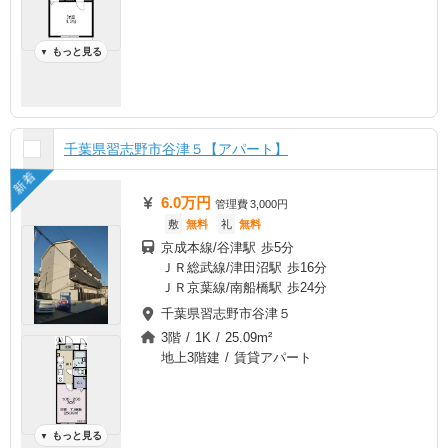
もっと見る
▼
千葉県習志野市谷津５【アパート】
新着
6.0万円
管理費
3,000円
敷
無料
礼
無料
京成本線/谷津駅 歩5分
ＪＲ総武線/津田沼駅 歩16分
ＪＲ京葉線/南船橋駅 歩24分
千葉県習志野市谷津５
3階 / 1K / 25.09m²
地上3階建 / 賃貸アパート
もっと見る
▼