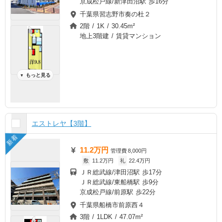
京成松戸線/新津田沼駅 歩16分
千葉県習志野市奏の杜２
2階 / 1K / 30.45m²
地上3階建 / 賃貸マンション
もっと見る
▼
エストレヤ【3階】
新着
11.2万円
管理費
8,000円
敷
11.2万円
礼
22.4万円
ＪＲ総武線/津田沼駅 歩17分
ＪＲ総武線/東船橋駅 歩9分
京成松戸線/前原駅 歩22分
千葉県船橋市前原西４
3階 / 1LDK / 47.07m²