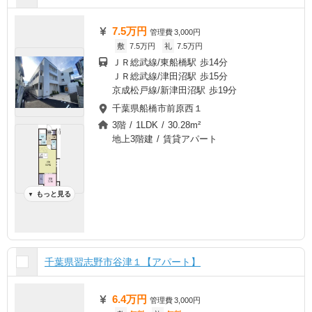
7.5万円
管理費
3,000円
敷
7.5万円
礼
7.5万円
ＪＲ総武線/東船橋駅 歩14分
ＪＲ総武線/津田沼駅 歩15分
京成松戸線/新津田沼駅 歩19分
千葉県船橋市前原西１
3階 / 1LDK / 30.28m²
地上3階建 / 賃貸アパート
もっと見る
▼
千葉県習志野市谷津１【アパート】
6.4万円
管理費
3,000円