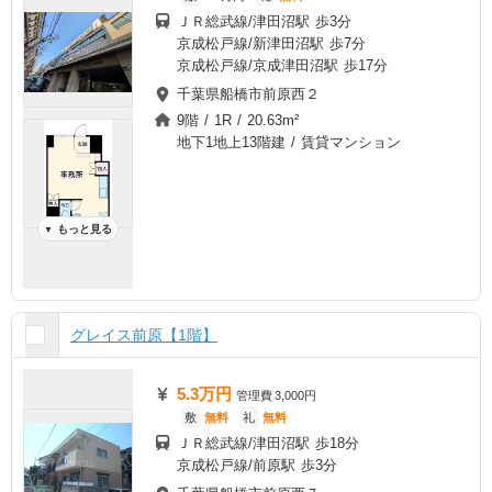
ＪＲ総武線/津田沼駅 歩3分
京成松戸線/新津田沼駅 歩7分
京成松戸線/京成津田沼駅 歩17分
千葉県船橋市前原西２
9階 / 1R / 20.63m²
地下1地上13階建 / 賃貸マンション
もっと見る
▼
グレイス前原【1階】
5.3万円
管理費
3,000円
敷
無料
礼
無料
ＪＲ総武線/津田沼駅 歩18分
京成松戸線/前原駅 歩3分