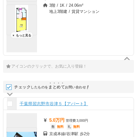
3階 / 1K / 24.06m²
地上3階建 / 賃貸マンション
もっと見る
▼
アイコンのクリックで、お気に入り登録！
チェック
ま
と
め
て
したものを
お問い合わせ
千葉県習志野市谷津５【アパート】
5.0万円
管理費
3,000円
敷
無料
礼
無料
京成本線/谷津駅 歩2分