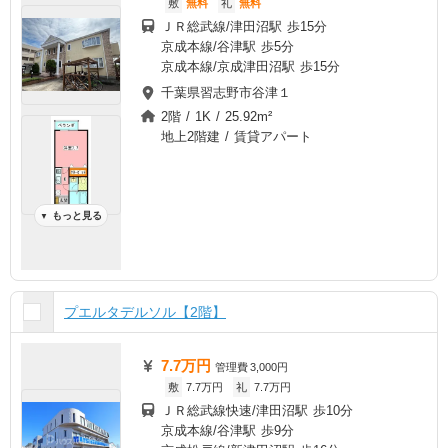
敷
無料
礼
無料
ＪＲ総武線/津田沼駅 歩15分
京成本線/谷津駅 歩5分
京成本線/京成津田沼駅 歩15分
千葉県習志野市谷津１
2階 / 1K / 25.92m²
地上2階建 / 賃貸アパート
もっと見る
▼
プエルタデルソル【2階】
7.7万円
管理費
3,000円
敷
7.7万円
礼
7.7万円
ＪＲ総武線快速/津田沼駅 歩10分
京成本線/谷津駅 歩9分