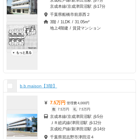
京成松戸線/新津田沼駅 歩7分
京成本線/京成津田沼駅 歩17分
千葉県船橋市前原西２
3階 / 1LDK / 31.05m²
地上4階建 / 賃貸マンション
もっと見る
▼
b.b.maison【3階】
7.5万円
管理費
4,000円
敷
7.5万円
礼
7.5万円
京成本線/京成津田沼駅 歩5分
ＪＲ総武線/津田沼駅 歩12分
京成松戸線/新津田沼駅 歩14分
千葉県習志野市津田沼４