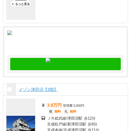
もっと見る
▼
メゾン津田沼【3階】
3.9万円
管理費
3,000円
敷
無料
礼
無料
ＪＲ総武線/津田沼駅 歩12分
京成松戸線/新津田沼駅 歩8分
京成本線/京成津田沼駅 歩11分