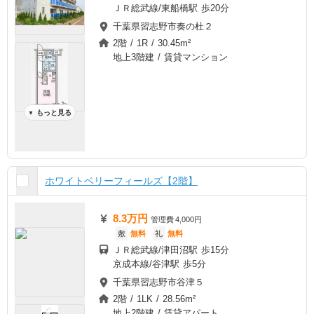
ＪＲ総武線/東船橋駅 歩20分
千葉県習志野市奏の杜２
2階 / 1R / 30.45m²
地上3階建 / 賃貸マンション
もっと見る
▼
ホワイトベリーフィールズ【2階】
8.3万円
管理費
4,000円
敷
無料
礼
無料
ＪＲ総武線/津田沼駅 歩15分
京成本線/谷津駅 歩5分
千葉県習志野市谷津５
2階 / 1LK / 28.56m²
地上2階建 / 賃貸アパート