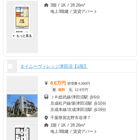
3階 / 1K / 28.26m²
地上3階建 / 賃貸アパート
もっと見る
▼
タイニーヴィレッジ津田沼【1階】
8.6万円
管理費
4,000円
敷
無料
礼
12.9万円
ＪＲ総武線/津田沼駅 歩6分
京成松戸線/新津田沼駅 歩10分
京成本線/京成津田沼駅 歩19分
千葉県習志野市谷津７
1階 / 1K / 28.26m²
地上3階建 / 賃貸アパート