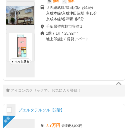
敷
無料
礼
無料
ＪＲ総武線/津田沼駅 歩15分
京成本線/京成津田沼駅 歩15分
京成本線/谷津駅 歩5分
千葉県習志野市谷津１
1階 / 1K / 25.92m²
地上2階建 / 賃貸アパート
もっと見る
▼
アイコンのクリックで、お気に入り登録！
プエルタデルソル【2階】
新着
7.7万円
管理費
3,000円