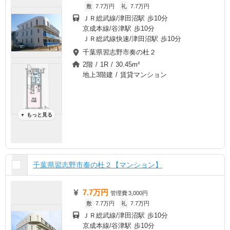
敷
7.7万円
礼
7.7万円
ＪＲ総武線/津田沼駅 歩10分
京成本線/谷津駅 歩10分
ＪＲ総武線快速/津田沼駅 歩10分
千葉県習志野市奏の杜２
2階 / 1R / 30.45m²
地上3階建 / 賃貸マンション
もっと見る
▼
千葉県習志野市奏の杜２【マンション】
7.7万円
管理費
3,000円
敷
7.7万円
礼
7.7万円
ＪＲ総武線/津田沼駅 歩10分
京成本線/谷津駅 歩10分