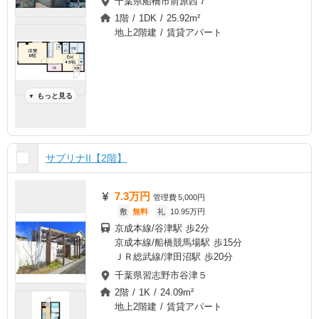
千葉県船橋市前原西７
1階 / 1DK / 25.92m²
地上2階建 / 賃貸アパート
もっと見る
▼
サブリナII【2階】
7.3万円
管理費
5,000円
敷
無料
礼
10.95万円
京成本線/谷津駅 歩2分
京成本線/船橋競馬場駅 歩15分
ＪＲ総武線/津田沼駅 歩20分
千葉県習志野市谷津５
2階 / 1K / 24.09m²
地上2階建 / 賃貸アパート