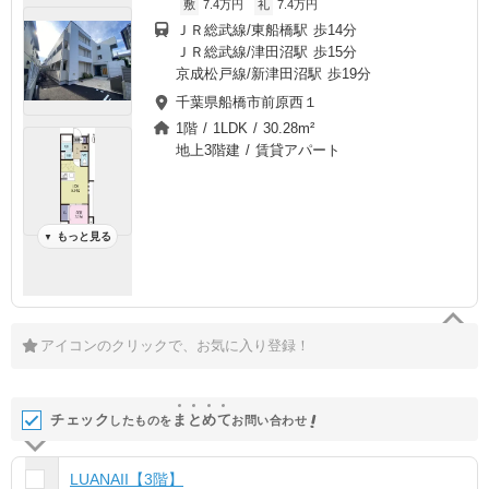
敷
7.4万円
礼
7.4万円
ＪＲ総武線/東船橋駅 歩14分
ＪＲ総武線/津田沼駅 歩15分
京成松戸線/新津田沼駅 歩19分
千葉県船橋市前原西１
1階 / 1LDK / 30.28m²
地上3階建 / 賃貸アパート
もっと見る
▼
アイコンのクリックで、お気に入り登録！
チェック
ま
と
め
て
したものを
お問い合わせ
LUANAII【3階】