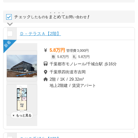
チェック
ま
と
め
て
したものを
お問い合わせ
Ｄ－テラスＡ【2階】
新着
5.8万円
管理費
3,000円
敷
5.8万円
礼
5.8万円
千葉都市モノレール/千城台駅 歩16分
千葉県四街道市吉岡
2階 / 1K / 29.32m²
地上2階建 / 賃貸アパート
もっと見る
▼