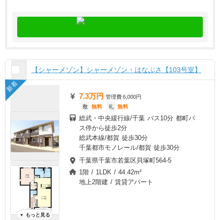
【シャーメゾン】シャーメゾン・はなぶさ【103号室】
新着
7.3万円
管理費
6,000円
敷
無料
礼
無料
総武・中央緩行線/千葉 バス10分 都町バ
ス停から徒歩2分
総武本線/都賀 徒歩30分
千葉都市モノレール/都賀 徒歩30分
千葉県千葉市若葉区貝塚町564-5
1階 / 1LDK / 44.42m²
地上2階建 / 賃貸アパート
もっと見る
▼