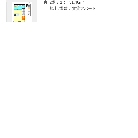
2階 / 1R / 31.46m²
地上2階建 / 賃貸アパート
チェック
ま
と
め
て
もっと見る
▼
空室状況を
一括
お気に入り
お問い合わせ
無料
千葉県千葉市若葉区桜木北２【アパート】
新着
6.7万円
管理費
4,000円
敷
6.7万円
礼
6.7万円
ＪＲ総武本線/都賀駅 歩11分
千葉都市モノレール/桜木駅 歩8分
千葉都市モノレール/都賀駅 歩11分
千葉県千葉市若葉区桜木北２
2階 / 1R / 31.46m²
地上2階建 / 賃貸アパート