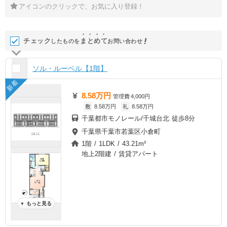
アイコンのクリックで、お気に入り登録！
チェック
ま
と
め
て
したものを
お問い合わせ
ソル・ルーベル【1階】
新着
8.58万円
管理費
4,000円
敷
8.58万円
礼
8.58万円
千葉都市モノレール/千城台北 徒歩8分
千葉県千葉市若葉区小倉町
1階 / 1LDK / 43.21m²
地上2階建 / 賃貸アパート
もっと見る
▼