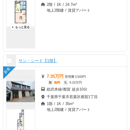
2階 / 1K / 24.7m²
地上2階建 / 賃貸アパート
もっと見る
▼
サン・シード【1階】
新着
7.35万円
管理費
3,500円
敷
無料
礼
9.15万円
総武本線/都賀 徒歩10分
千葉県千葉市若葉区都賀1丁目
1階 / 1K / 35m²
地上2階建 / 賃貸アパート