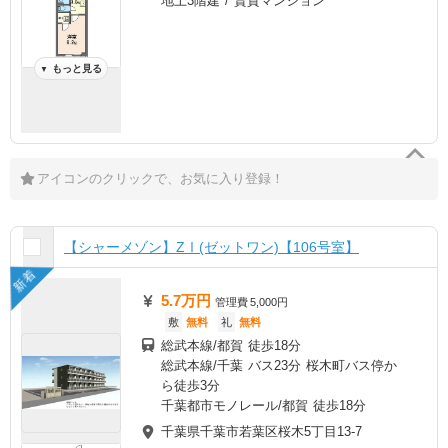
地上3階建 / 賃貸マンション
もっと見る
▼
アイコンのクリックで、お気に入り登録！
【シャーメゾン】ZⅠ(ゼットワン)【106号室】
新着
5.7万円
管理費
5,000円
敷
無料
礼
無料
総武本線/都賀 徒歩18分
総武本線/千葉 バス23分 桜木町バス停か
ら徒歩3分
千葉都市モノレール/都賀 徒歩18分
千葉県千葉市若葉区桜木5丁目13-7