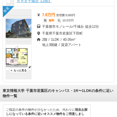
ＲＨＢ千城台【2階】
新着
7.8万円
管理費
9,000円
敷
無料
礼
10.0万円
千葉都市モノレール/千城台 徒歩12分
千葉県千葉市若葉区下田町
2階 / 1LDK / 40.05m²
地上3階建 / 賃貸アパート
もっと見る
▼
東京情報大学 千葉市若葉区のキャンパス・1R〜1LDKの条件に近い
物件一覧
ご指定の条件の物件が少なかったため、代わりに
現在お探
しになっている条件に近いオススメ物件をご用意しまし