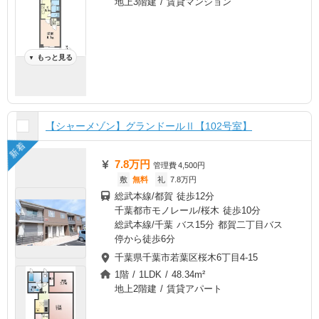
地上3階建 / 賃貸マンション
もっと見る
▼
【シャーメゾン】グランドールⅡ【102号室】
新着
7.8万円
管理費
4,500円
敷
無料
礼
7.8万円
総武本線/都賀 徒歩12分
千葉都市モノレール/桜木 徒歩10分
総武本線/千葉 バス15分 都賀二丁目バス
停から徒歩6分
千葉県千葉市若葉区桜木6丁目4-15
1階 / 1LDK / 48.34m²
地上2階建 / 賃貸アパート