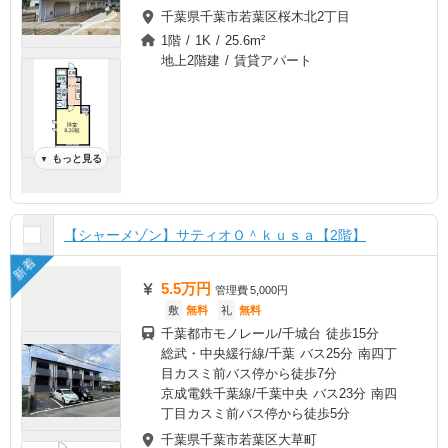
千葉県千葉市若葉区桜木北2丁目
1階 / 1K / 25.6m²
地上2階建 / 賃貸アパート
もっと見る
▼
【シャーメゾン】サティオＯ＾ｋｕｓａ【2階】
新着
5.5万円
管理費
5,000円
敷
無料
礼
無料
千葉都市モノレール/千城台 徒歩15分
総武・中央緩行線/千葉 バス25分 南四丁
目カスミ前バス停から徒歩7分
京成電鉄千葉線/千葉中央 バス23分 南四
丁目カスミ前バス停から徒歩5分
千葉県千葉市若葉区大草町