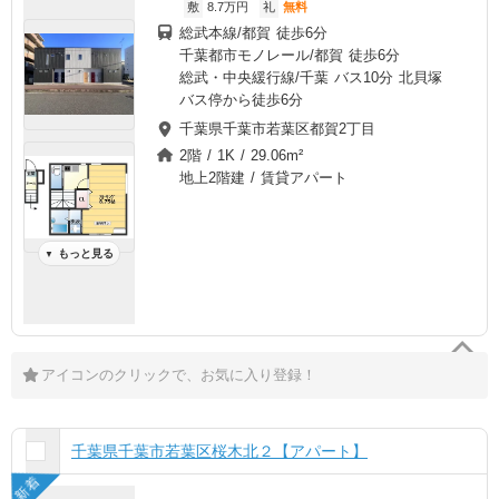
敷
8.7万円
礼
無料
総武本線/都賀 徒歩6分
千葉都市モノレール/都賀 徒歩6分
総武・中央緩行線/千葉 バス10分 北貝塚
バス停から徒歩6分
千葉県千葉市若葉区都賀2丁目
2階 / 1K / 29.06m²
地上2階建 / 賃貸アパート
もっと見る
▼
アイコンのクリックで、お気に入り登録！
千葉県千葉市若葉区桜木北２【アパート】
新着