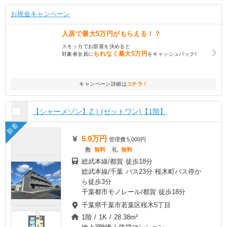
お祝金キャンペーン
入居で
最大5万円
がもらえる！？
スモッカでお部屋を決めると
もれなく
最大5万円
対象者全員に
をキャッシュバック!
キャンペーン詳細は
コチラ！
【シャーメゾン】ZⅠ(ゼットワン)【1階】
新着
5.9万円
管理費
5,000円
敷
無料
礼
無料
総武本線/都賀 徒歩18分
総武本線/千葉 バス23分 桜木町バス停か
ら徒歩3分
千葉都市モノレール/都賀 徒歩18分
千葉県千葉市若葉区桜木5丁目
1階 / 1K / 28.38m²