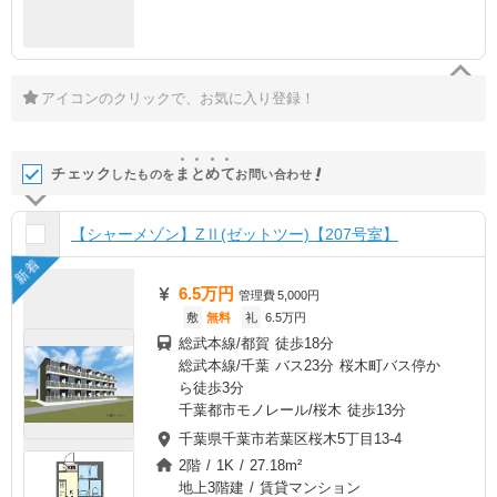
アイコンのクリックで、お気に入り登録！
チェック
ま
と
め
て
したものを
お問い合わせ
【シャーメゾン】ZⅡ(ゼットツー)【207号室】
新着
6.5万円
管理費
5,000円
敷
無料
礼
6.5万円
総武本線/都賀 徒歩18分
総武本線/千葉 バス23分 桜木町バス停か
ら徒歩3分
千葉都市モノレール/桜木 徒歩13分
千葉県千葉市若葉区桜木5丁目13-4
2階 / 1K / 27.18m²
地上3階建 / 賃貸マンション