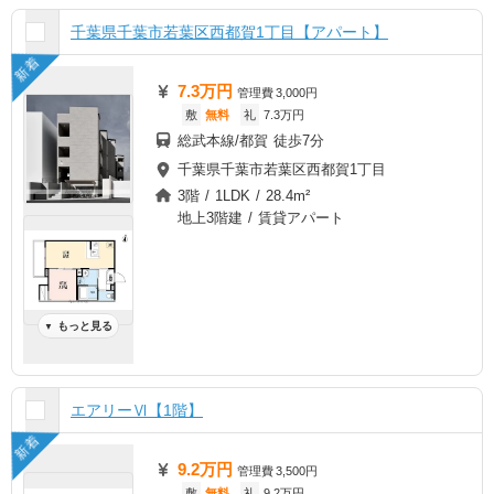
千葉県千葉市若葉区西都賀1丁目【アパート】
新着
7.3万円
管理費
3,000円
敷
無料
礼
7.3万円
総武本線/都賀 徒歩7分
千葉県千葉市若葉区西都賀1丁目
3階 / 1LDK / 28.4m²
地上3階建 / 賃貸アパート
もっと見る
▼
エアリーⅥ【1階】
新着
9.2万円
管理費
3,500円
敷
無料
礼
9.2万円