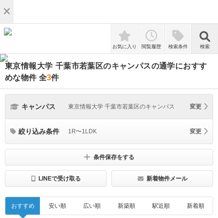
検索
お気に入り
閲覧履歴
検索条件
検索
東京情報大学 千葉市若葉区のキャンパスの通学におすす
めな物件
全
3
件
キャンパス
東京情報大学 千葉市若葉区のキャンパス
変更
絞り込み条件
1R〜1LDK
変更
条件保存をする
LINEで受け取る
新着物件メール
おすすめ
安い順
広い順
新築順
駅近順
新着順