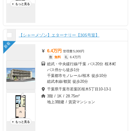
もっと見る
▼
【シャーメゾン】エターナリー【305号室】
新着
6.4万円
管理費
5,000円
敷
無料
礼
6.4万円
総武・中央緩行線/千葉 バス20分 桜木町
バス停から徒歩1分
千葉都市モノレール/桜木 徒歩10分
総武本線/都賀 徒歩20分
千葉県千葉市若葉区桜木5丁目10-13-1
3階 / 1K / 28.75m²
地上3階建 / 賃貸マンション
もっと見る
▼