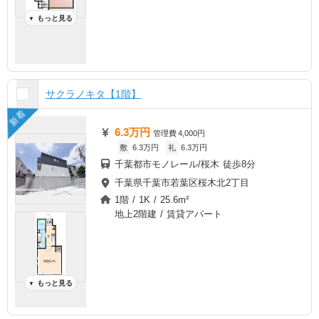
もっと見る
▼
サクラノキタ【1階】
新着
6.3万円
管理費
4,000円
敷
6.3万円
礼
6.3万円
千葉都市モノレール/桜木 徒歩8分
千葉県千葉市若葉区桜木北2丁目
1階 / 1K / 25.6m²
地上2階建 / 賃貸アパート
もっと見る
▼