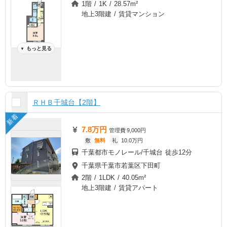
1階 / 1K / 28.57m²
地上3階建 / 賃貸マンション
もっと見る
▼
ＲＨＢ千城台【2階】
新着
7.8万円
管理費
9,000円
敷
無料
礼
10.0万円
千葉都市モノレール/千城台 徒歩12分
千葉県千葉市若葉区下田町
2階 / 1LDK / 40.05m²
地上3階建 / 賃貸アパート