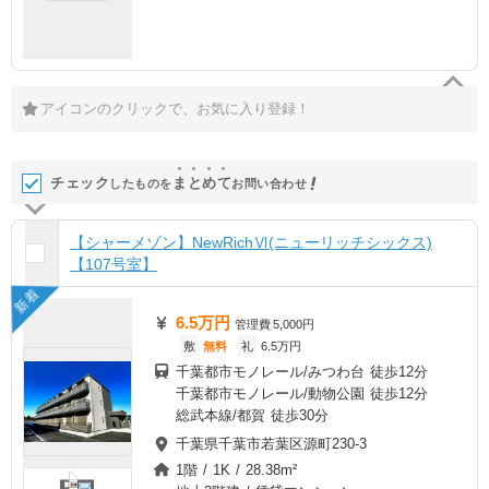
アイコンのクリックで、お気に入り登録！
チェック
ま
と
め
て
したものを
お問い合わせ
【シャーメゾン】NewRichⅥ(ニューリッチシックス)
【107号室】
新着
6.5万円
管理費
5,000円
敷
無料
礼
6.5万円
千葉都市モノレール/みつわ台 徒歩12分
千葉都市モノレール/動物公園 徒歩12分
総武本線/都賀 徒歩30分
千葉県千葉市若葉区源町230-3
1階 / 1K / 28.38m²