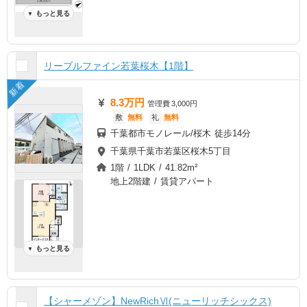
もっと見る
▼
リーブルファイン若葉桜木【1階】
新着
8.3万円
管理費
3,000円
敷
無料
礼
無料
千葉都市モノレール/桜木 徒歩14分
千葉県千葉市若葉区桜木5丁目
1階 / 1LDK / 41.82m²
地上2階建 / 賃貸アパート
もっと見る
▼
【シャーメゾン】NewRichⅥ(ニューリッチシックス)