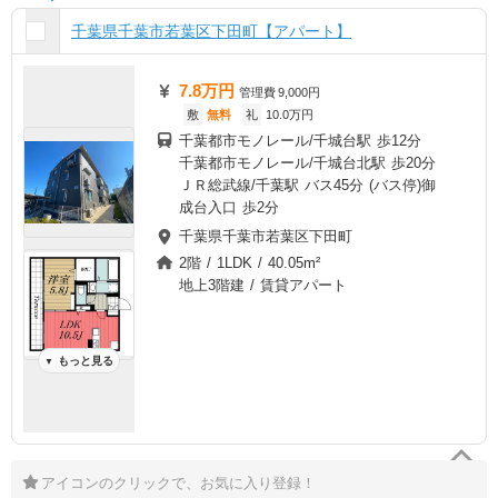
千葉県千葉市若葉区下田町【アパート】
7.8万円
管理費
9,000円
敷
無料
礼
10.0万円
千葉都市モノレール/千城台駅 歩12分
千葉都市モノレール/千城台北駅 歩20分
ＪＲ総武線/千葉駅 バス45分 (バス停)御
成台入口 歩2分
千葉県千葉市若葉区下田町
2階 / 1LDK / 40.05m²
地上3階建 / 賃貸アパート
もっと見る
▼
アイコンのクリックで、お気に入り登録！