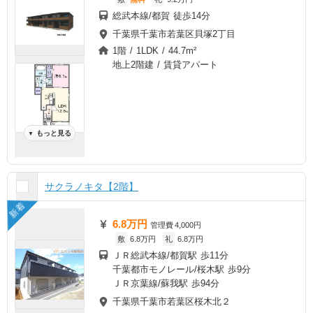
総武本線/都賀 徒歩14分
千葉県千葉市若葉区貝塚2丁目
1階 / 1LDK / 44.7m²
地上2階建 / 賃貸アパート
もっと見る
▼
サクラノキタ【2階】
新着
6.8万円
管理費
4,000円
敷
6.8万円
礼
6.8万円
ＪＲ総武本線/都賀駅 歩11分
千葉都市モノレール/桜木駅 歩9分
ＪＲ京葉線/蘇我駅 歩94分
千葉県千葉市若葉区桜木北２