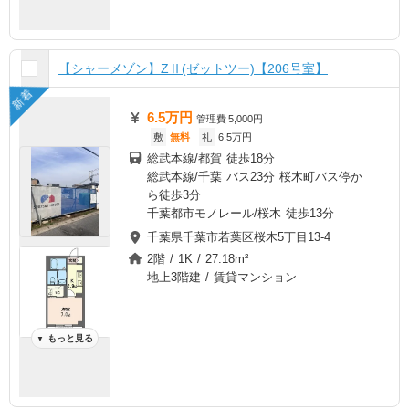
【シャーメゾン】ZⅡ(ゼットツー)【206号室】
新着
6.5万円
管理費
5,000円
敷
無料
礼
6.5万円
総武本線/都賀 徒歩18分
総武本線/千葉 バス23分 桜木町バス停か
ら徒歩3分
千葉都市モノレール/桜木 徒歩13分
千葉県千葉市若葉区桜木5丁目13-4
2階 / 1K / 27.18m²
地上3階建 / 賃貸マンション
もっと見る
▼