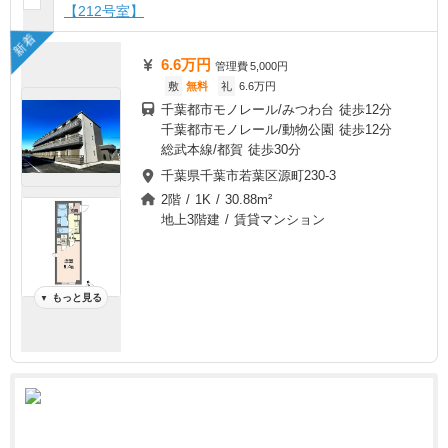
【212号室】
新着
6.6万円
管理費
5,000円
敷
無料
礼
6.6万円
千葉都市モノレール/みつわ台 徒歩12分
千葉都市モノレール/動物公園 徒歩12分
総武本線/都賀 徒歩30分
千葉県千葉市若葉区源町230-3
2階 / 1K / 30.88m²
地上3階建 / 賃貸マンション
もっと見る
▼