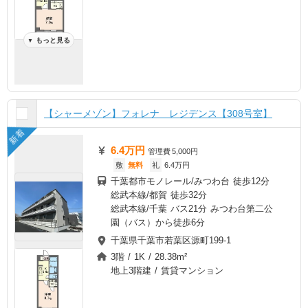
もっと見る
▼
【シャーメゾン】フォレナ レジデンス【308号室】
新着
6.4万円
管理費
5,000円
敷
無料
礼
6.4万円
千葉都市モノレール/みつわ台 徒歩12分
総武本線/都賀 徒歩32分
総武本線/千葉 バス21分 みつわ台第二公
園（バス）から徒歩6分
千葉県千葉市若葉区源町199-1
3階 / 1K / 28.38m²
地上3階建 / 賃貸マンション