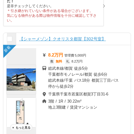
た！
是非チェックしてください。
＊引き継がれていない条件がある場合がございます。
気になる物件がある際は物件情報を十分に確認して下さ
い。
【シャーメゾン】クオリスタ都賀【302号室】
新着
8.2万円
管理費
5,000円
敷
無料
礼
8.2万円
総武本線/都賀 徒歩5分
千葉都市モノレール/都賀 徒歩6分
総武本線/千葉 バス18分 都賀三丁目バス
停から徒歩2分
千葉県千葉市若葉区都賀3丁目31-6
3階 / 1R / 30.22m²
地上3階建 / 賃貸マンション
もっと見る
▼