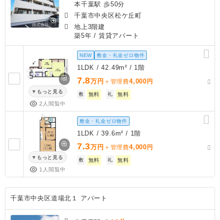
本千葉駅 歩50分
千葉市中央区松ケ丘町
地上3階建
築5年
/ 賃貸アパート
NEW
敷金・礼金ゼロ物件
1LDK / 42.49m² / 1階
7.8
万円
4,000
＋管理費
円
もっと見る
敷
無料
礼
無料
2人閲覧中
敷金・礼金ゼロ物件
1LDK / 39.6m² / 1階
7.3
万円
4,000
＋管理費
円
もっと見る
敷
無料
礼
無料
1人閲覧中
千葉市中央区道場北１ アパート