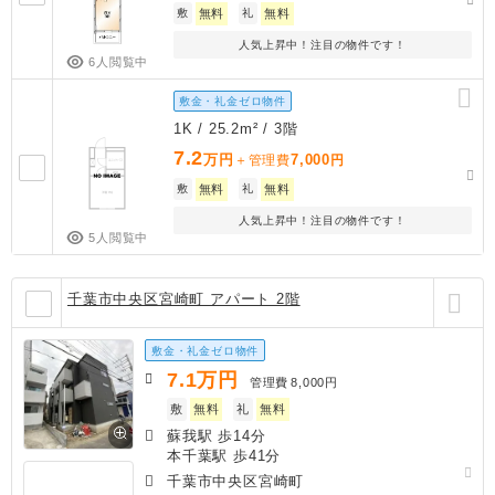
敷
無料
礼
無料
人気上昇中！注目の物件です！
6人閲覧中
敷金・礼金ゼロ物件
1K / 25.2m² / 3階
7.2
万円
7,000
＋管理費
円
敷
無料
礼
無料
人気上昇中！注目の物件です！
5人閲覧中
千葉市中央区宮崎町 アパート 2階
敷金・礼金ゼロ物件
7.1
万円
管理費
8,000円
敷
無料
礼
無料
蘇我駅 歩14分
本千葉駅 歩41分
千葉市中央区宮崎町