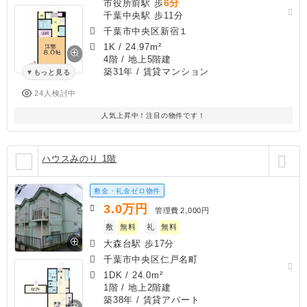
6分
市役所前駅 歩
千葉中央駅 歩11分
千葉市中央区新宿１
1K
/
24.97m²
4階 / 地上5階建
築31年
/ 賃貸マンション
もっと見る
24人検討中
人気上昇中！注目の物件です！
ハウスみのり 1階
敷金・礼金ゼロ物件
3.0
万円
管理費
2,000円
敷
無料
礼
無料
大森台駅 歩17分
千葉市中央区仁戸名町
1DK
/
24.0m²
1階 / 地上2階建
築38年
/ 賃貸アパート