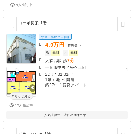
4人検討中
コーポ長栄 1階
敷金・礼金ゼロ物件
4.0
万円
管理費
－
敷
無料
礼
無料
7分
大森台駅 歩
千葉市中央区松ケ丘町
2DK
/
31.81m²
1階 / 地上2階建
築37年
/ 賃貸アパート
もっと見る
12人検討中
人気上昇中！注目の物件です！
グランロシェ 1階