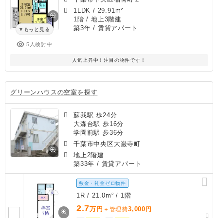
1LDK
/
29.91m²
1階 / 地上3階建
築3年
/ 賃貸アパート
もっと見る
5人検討中
人気上昇中！注目の物件です！
グリーンハウスの空室を探す
蘇我駅 歩24分
大森台駅 歩16分
学園前駅 歩36分
千葉市中央区大巌寺町
地上2階建
築33年
/ 賃貸アパート
敷金・礼金ゼロ物件
1R / 21.0m² / 1階
2.7
万円
3,000
＋管理費
円