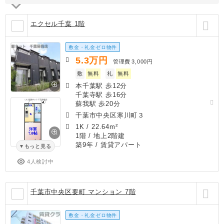
エクセル千葉 1階
敷金・礼金ゼロ物件
5.3
万円
管理費
3,000円
敷
無料
礼
無料
本千葉駅 歩12分
千葉寺駅 歩16分
蘇我駅 歩20分
千葉市中央区寒川町３
1K
/
22.64m²
1階 / 地上2階建
築9年
/ 賃貸アパート
もっと見る
4人検討中
千葉市中央区要町 マンション 7階
敷金・礼金ゼロ物件