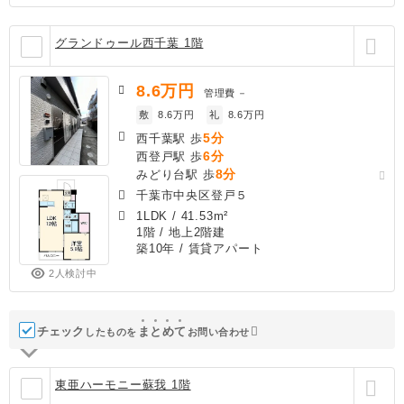
グランドゥール西千葉 1階
8.6
万円
管理費
－
敷
8.6万円
礼
8.6万円
5分
西千葉駅 歩
6分
西登戸駅 歩
8分
みどり台駅 歩
千葉市中央区登戸５
1LDK
/
41.53m²
1階 / 地上2階建
築10年
/ 賃貸アパート
2人検討中
チェック
ま
と
め
て
したものを
お問い合わせ
東亜ハーモニー蘇我 1階