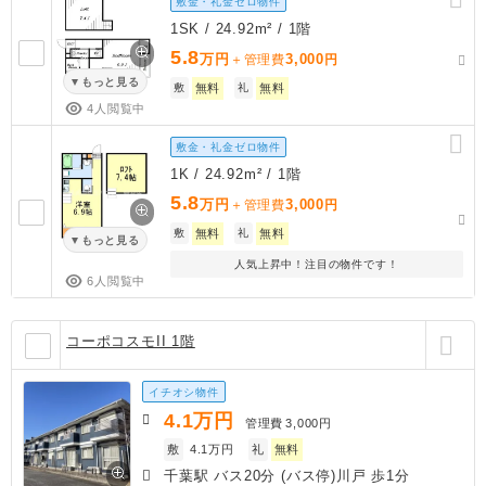
敷金・礼金ゼロ物件
1SK / 24.92m² / 1階
5.8
万円
3,000
＋管理費
円
もっと見る
敷
無料
礼
無料
4人閲覧中
敷金・礼金ゼロ物件
1K / 24.92m² / 1階
5.8
万円
3,000
＋管理費
円
敷
無料
礼
無料
もっと見る
人気上昇中！注目の物件です！
6人閲覧中
コーポコスモII 1階
イチオシ物件
4.1
万円
管理費
3,000円
敷
4.1万円
礼
無料
千葉駅 バス20分 (バス停)川戸 歩1分