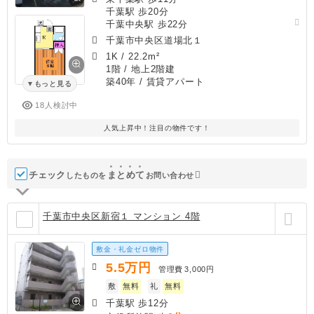
千葉駅 歩20分
千葉中央駅 歩22分
千葉市中央区道場北１
1K
/
22.2m²
1階 / 地上2階建
築40年
/ 賃貸アパート
もっと見る
18人検討中
人気上昇中！注目の物件です！
チェック
ま
と
め
て
したものを
お問い合わせ
千葉市中央区新宿１ マンション 4階
敷金・礼金ゼロ物件
5.5
万円
管理費
3,000円
敷
無料
礼
無料
千葉駅 歩12分