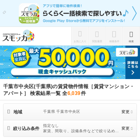
お気に入り
閲覧履歴
検索条件
検索
千葉市中央区(千葉県)の賃貸物件情報［賃貸マンション・
アパート］ 検索結果一覧
全
6,039
件
地域
千葉県 千葉市中央区
変更
指定なし
絞り込み条件
変更
家賃、間取り、設備条件などで絞り込めま
す