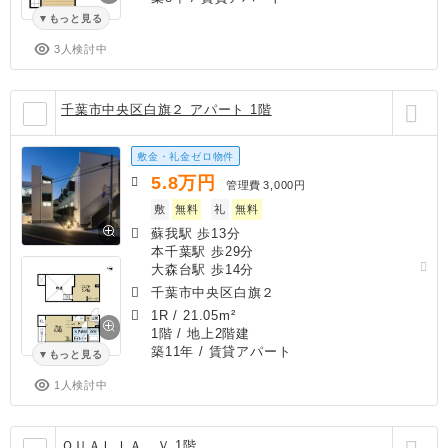
もっと見る
3人検討中
千葉市中央区白旗２ アパート 1階
敷金・礼金ゼロ物件
5.8
万円
管理費
3,000円
敷
無料
礼
無料
蘇我駅 歩13分
本千葉駅 歩29分
大森台駅 歩14分
千葉市中央区白旗２
1R
/
21.05m²
1階 / 地上2階建
築11年
/ 賃貸アパート
もっと見る
1人検討中
ＱＵＡＬＩＡ Ｖ 1階