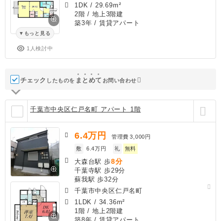
1DK
/
29.69m²
2階 / 地上3階建
築3年
/ 賃貸アパート
もっと見る
1人検討中
チェック
ま
と
め
て
したものを
お問い合わせ
千葉市中央区仁戸名町 アパート 1階
6.4
万円
管理費
3,000円
敷
6.4万円
礼
無料
8分
大森台駅 歩
千葉寺駅 歩29分
蘇我駅 歩32分
千葉市中央区仁戸名町
1LDK
/
34.36m²
1階 / 地上2階建
築8年
/ 賃貸アパート