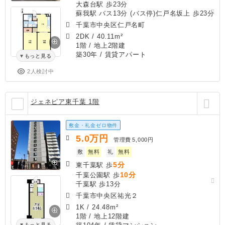
大森台駅 歩23分
蘇我駅 バス13分 (バス停)仁戸名坂上 歩23分
千葉市中央区仁戸名町
2DK
/
40.11m²
1階 / 地上2階建
築30年
/ 賃貸アパート
もっと見る
2人検討中
ジェネピア東千葉 1階
敷金・礼金ゼロ物件
5.0
万円
管理費
5,000円
敷
無料
礼
無料
5分
東千葉駅 歩
10分
千葉公園駅 歩
千葉駅 歩13分
千葉市中央区祐光２
1K
/
24.48m²
1階 / 地上12階建
もっと見る