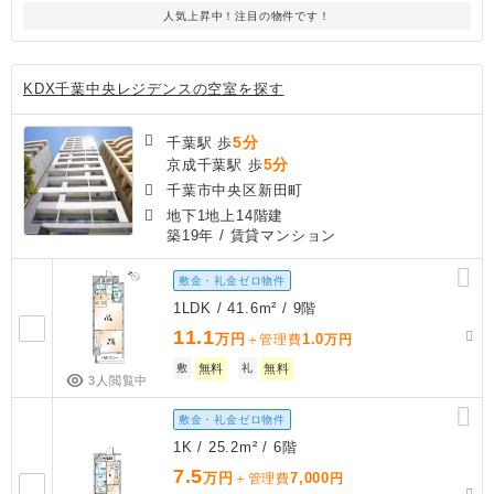
人気上昇中！注目の物件です！
KDX千葉中央レジデンスの空室を探す
5分
千葉駅 歩
5分
京成千葉駅 歩
千葉市中央区新田町
地下1地上14階建
築19年
/ 賃貸マンション
敷金・礼金ゼロ物件
1LDK / 41.6m² / 9階
11.1
万円
1.0
＋管理費
万円
敷
無料
礼
無料
3人閲覧中
敷金・礼金ゼロ物件
1K / 25.2m² / 6階
7.5
万円
7,000
＋管理費
円