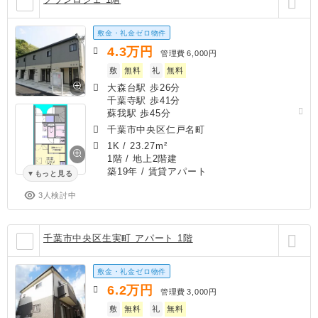
敷金・礼金ゼロ物件
4.3
万円
管理費
6,000円
敷
無料
礼
無料
大森台駅 歩26分
千葉寺駅 歩41分
蘇我駅 歩45分
千葉市中央区仁戸名町
1K
/
23.27m²
1階 / 地上2階建
築19年
/ 賃貸アパート
もっと見る
3人検討中
千葉市中央区生実町 アパート 1階
敷金・礼金ゼロ物件
6.2
万円
管理費
3,000円
敷
無料
礼
無料