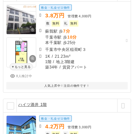
敷金・礼金ゼロ物件
3.8
万円
管理費
4,000円
敷
無料
礼
無料
7分
蘇我駅 歩
10分
千葉寺駅 歩
本千葉駅 歩25分
千葉市中央区稲荷町３
1K
/
21.23m²
1階 / 地上3階建
築34年
/ 賃貸アパート
もっと見る
8人検討中
人気上昇中！注目の物件です！
ハイツ酒井 1階
敷金・礼金ゼロ物件
4.2
万円
管理費
3,000円