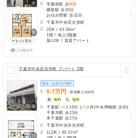
9分
学園前駅 歩
鎌取駅 歩30分
おゆみ野駅 歩32分
千葉市中央区生実町
2DK
/
43.06m²
1階 / 地上2階建
築12年
/ 賃貸アパート
もっと見る
1人検討中
千葉市中央区矢作町 アパート 2階
敷金・礼金ゼロ物件
5.7
万円
管理費
3,000円
敷
無料
礼
無料
千葉駅 バス10分 (バス停)中央博物館 歩9分
千葉寺駅 歩23分
本千葉駅 歩27分
千葉市中央区矢作町
1LDK
/
40.57m²
2階 / 地上2階建