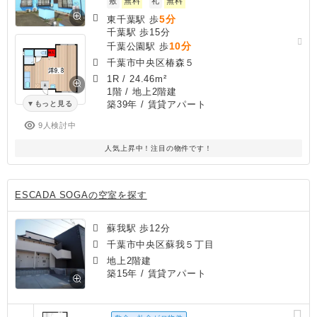
敷
無料
礼
無料
5分
東千葉駅 歩
千葉駅 歩15分
10分
千葉公園駅 歩
千葉市中央区椿森５
1R
/
24.46m²
1階 / 地上2階建
築39年
/ 賃貸アパート
もっと見る
9人検討中
人気上昇中！注目の物件です！
ESCADA SOGAの空室を探す
蘇我駅 歩12分
千葉市中央区蘇我５丁目
地上2階建
築15年
/ 賃貸アパート