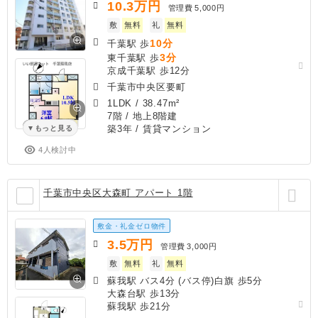
10.3
万円
管理費
5,000円
敷
無料
礼
無料
10分
千葉駅 歩
3分
東千葉駅 歩
京成千葉駅 歩12分
千葉市中央区要町
1LDK
/
38.47m²
7階 / 地上8階建
築3年
/ 賃貸マンション
もっと見る
4人検討中
千葉市中央区大森町 アパート 1階
敷金・礼金ゼロ物件
3.5
万円
管理費
3,000円
敷
無料
礼
無料
蘇我駅 バス4分 (バス停)白旗 歩5分
大森台駅 歩13分
蘇我駅 歩21分