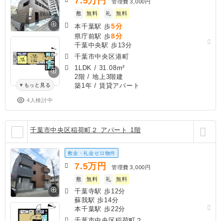
7.5
万円
管理費
3,000円
敷
無料
礼
無料
5分
本千葉駅 歩
8分
県庁前駅 歩
千葉中央駅 歩13分
千葉市中央区港町
1LDK
/
31.08m²
2階 / 地上3階建
築1年
/ 賃貸アパート
もっと見る
4人検討中
千葉市中央区稲荷町２ アパート 1階
敷金・礼金ゼロ物件
7.5
万円
管理費
3,000円
敷
無料
礼
無料
千葉寺駅 歩12分
蘇我駅 歩14分
本千葉駅 歩22分
千葉市中央区稲荷町２