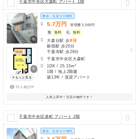
千葉市中央区大森町 アパート 1階
敷金・礼金ゼロ物件
5.7
万円
管理費
3,000円
敷
無料
礼
無料
8分
大森台駅 歩
蘇我駅 歩20分
千葉寺駅 歩28分
千葉市中央区大森町
1DK
/
25.15m²
1階 / 地上2階建
築13年
/ 賃貸アパート
もっと見る
35人検討中
人気上昇中！注目の物件です！
千葉市中央区港町 アパート 2階
敷金・礼金ゼロ物件