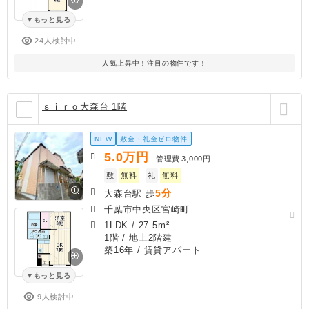
もっと見る
24人検討中
人気上昇中！注目の物件です！
ｓｉｒｏ大森台 1階
NEW
敷金・礼金ゼロ物件
5.0
万円
管理費
3,000円
敷
無料
礼
無料
5分
大森台駅 歩
千葉市中央区宮崎町
1LDK
/
27.5m²
1階 / 地上2階建
築16年
/ 賃貸アパート
もっと見る
9人検討中