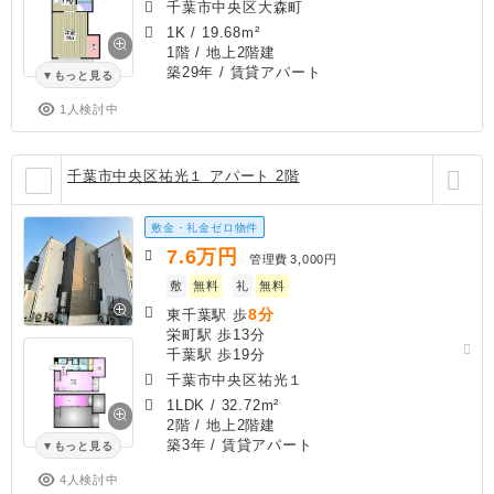
千葉市中央区大森町
1K
/
19.68m²
1階 / 地上2階建
築29年
/ 賃貸アパート
もっと見る
1人検討中
千葉市中央区祐光１ アパート 2階
敷金・礼金ゼロ物件
7.6
万円
管理費
3,000円
敷
無料
礼
無料
8分
東千葉駅 歩
栄町駅 歩13分
千葉駅 歩19分
千葉市中央区祐光１
1LDK
/
32.72m²
2階 / 地上2階建
築3年
/ 賃貸アパート
もっと見る
4人検討中