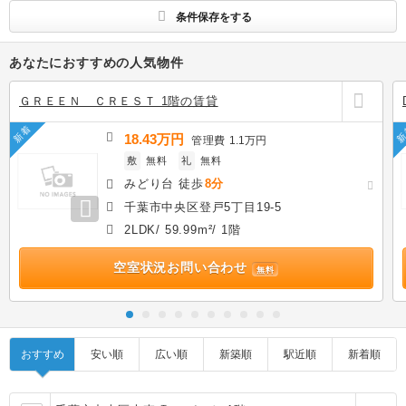
条件保存をする
あなたにおすすめの人気物件
ＧＲＥＥＮ ＣＲＥＳＴ 1階の賃貸
新着
新
18.43万円
管理費
1.1万円
敷
無料
礼
無料
みどり台 徒歩
8分
千葉市中央区登戸5丁目19-5
2LDK/ 59.99m²/ 1階
空室状況お問い合わせ
無料
おすすめ
安い順
広い順
新築順
駅近順
新着順