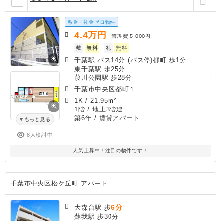
敷金・礼金ゼロ物件
4.4
万円
管理費
5,000円
敷
無料
礼
無料
千葉駅 バス14分 (バス停)都町 歩1分
東千葉駅 歩25分
葭川公園駅 歩28分
千葉市中央区都町１
1K
/
21.95m²
1階 / 地上3階建
築6年
/ 賃貸アパート
もっと見る
8人検討中
人気上昇中！注目の物件です！
千葉市中央区松ケ丘町 アパート
6分
大森台駅 歩
蘇我駅 歩30分