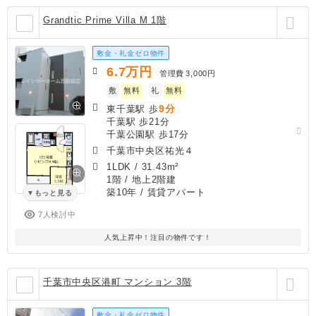
Grandtic Prime Villa M 1階
敷金・礼金ゼロ物件
6.7
万円
管理費
3,000円
敷
無料
礼
無料
9分
東千葉駅 歩
千葉駅 歩21分
千葉公園駅 歩17分
千葉市中央区祐光４
1LDK
/
31.43m²
1階 / 地上2階建
築10年
/ 賃貸アパート
もっと見る
7人検討中
人気上昇中！注目の物件です！
千葉市中央区港町 マンション 3階
敷金・礼金ゼロ物件