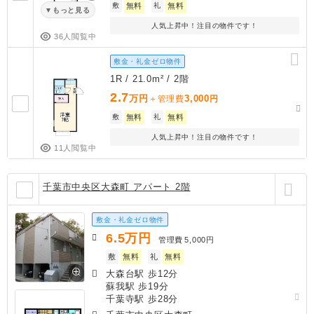
敷
無料
礼
無料
もっと見る
人気上昇中！注目の物件です！
36人閲覧中
敷金・礼金ゼロ物件
1R / 21.0m² / 2階
2.7
万円
3,000
＋管理費
円
敷
無料
礼
無料
人気上昇中！注目の物件です！
11人閲覧中
千葉市中央区大森町 アパート 2階
敷金・礼金ゼロ物件
6.5
万円
管理費
5,000円
敷
無料
礼
無料
大森台駅 歩12分
蘇我駅 歩19分
千葉寺駅 歩28分