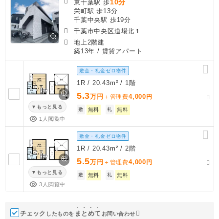
10分
東千葉駅 歩
栄町駅 歩13分
千葉中央駅 歩19分
千葉市中央区道場北１
地上2階建
築13年
/ 賃貸アパート
敷金・礼金ゼロ物件
1R / 20.43m² / 1階
5.3
万円
4,000
＋管理費
円
もっと見る
敷
無料
礼
無料
1人閲覧中
敷金・礼金ゼロ物件
1R / 20.43m² / 2階
5.5
万円
4,000
＋管理費
円
もっと見る
敷
無料
礼
無料
3人閲覧中
チェック
ま
と
め
て
したものを
お問い合わせ