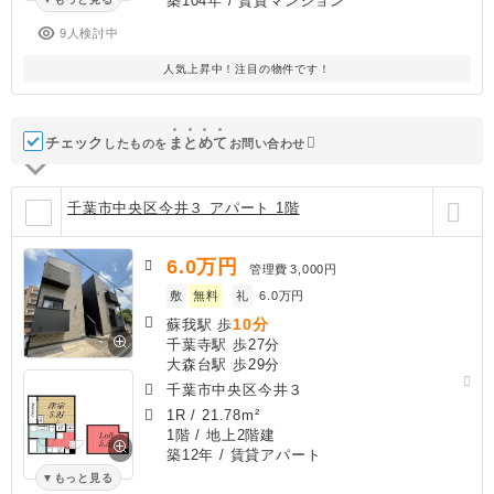
築104年
/ 賃貸マンション
9人検討中
人気上昇中！注目の物件です！
チェック
ま
と
め
て
したものを
お問い合わせ
千葉市中央区今井３ アパート 1階
6.0
万円
管理費
3,000円
敷
無料
礼
6.0万円
10分
蘇我駅 歩
千葉寺駅 歩27分
大森台駅 歩29分
千葉市中央区今井３
1R
/
21.78m²
1階 / 地上2階建
築12年
/ 賃貸アパート
もっと見る