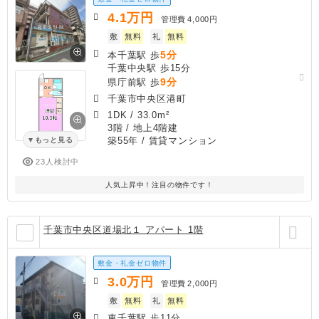
4.1
万円
管理費
4,000円
敷
無料
礼
無料
5分
本千葉駅 歩
千葉中央駅 歩15分
9分
県庁前駅 歩
千葉市中央区港町
1DK
/
33.0m²
3階 / 地上4階建
築55年
/ 賃貸マンション
もっと見る
23人検討中
人気上昇中！注目の物件です！
千葉市中央区道場北１ アパート 1階
敷金・礼金ゼロ物件
3.0
万円
管理費
2,000円
敷
無料
礼
無料
東千葉駅 歩11分