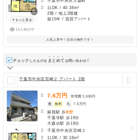
千葉市中央区大森町
1LDK
/
40.38m²
2階 / 地上2階建
築15年
/ 賃貸アパート
もっと見る
16人検討中
人気上昇中！注目の物件です！
チェック
ま
と
め
て
したものを
お問い合わせ
千葉市中央区宮崎２ アパート 1階
7.6
万円
管理費
3,000円
敷
無料
礼
7.6万円
8分
蘇我駅 歩
千葉寺駅 歩19分
大森台駅 歩19分
千葉市中央区宮崎２
1LDK
/
30.18m²