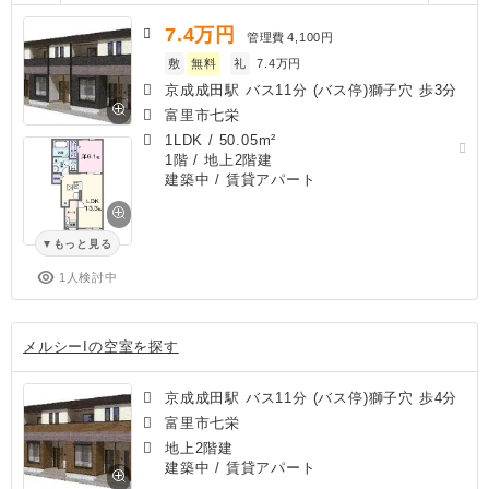
7.4
万円
管理費
4,100円
敷
無料
礼
7.4万円
京成成田駅 バス11分 (バス停)獅子穴 歩3分
富里市七栄
1LDK
/
50.05m²
1階 / 地上2階建
建築中
/ 賃貸アパート
もっと見る
1人検討中
メルシーIの空室を探す
京成成田駅 バス11分 (バス停)獅子穴 歩4分
富里市七栄
地上2階建
建築中
/ 賃貸アパート