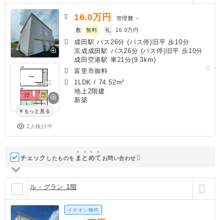
16.0
万円
管理費
－
敷
無料
礼
16.0万円
成田駅 バス26分 (バス停)旧平 歩10分
京成成田駅 バス26分 (バス停)旧平 歩10分
成田空港駅 車21分(9.3km)
富里市御料
1LDK
/
74.52m²
地上2階建
新築
もっと見る
2人検討中
チェック
ま
と
め
て
したものを
お問い合わせ
ル・グラン 1階
イチオシ物件