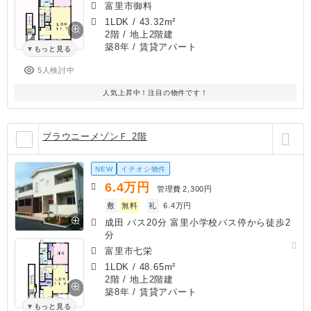
富里市御料
1LDK
/
43.32m²
2階 / 地上2階建
築8年
/ 賃貸アパート
もっと見る
5人検討中
人気上昇中！注目の物件です！
ブラウニーメゾンＦ 2階
NEW
イチオシ物件
6.4
万円
管理費
2,300円
敷
無料
礼
6.4万円
成田 バス20分 富里小学校バス停から徒歩2
分
富里市七栄
1LDK
/
48.65m²
2階 / 地上2階建
築8年
/ 賃貸アパート
もっと見る