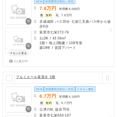
NEW
初期費用分割払い対応
7.6
万円
管理費
8,000円
敷
無料
礼
7.6万円
京成成田 バス20分 七栄三叉路バス停から徒
歩6分
富里市七栄272-76
1LDK
/
43.06m²
1階 / 地上2階建 / 108号室
築18年
/ 賃貸アパート
もっと見る
2人検討中
プルミエール富里Ｂ 1階
NEW
初期費用分割払い対応
イチオシ物件
6.7
万円
管理費
4,100円
敷
無料
礼
6.7万円
公津の杜 徒歩70分
富里市七栄650-107