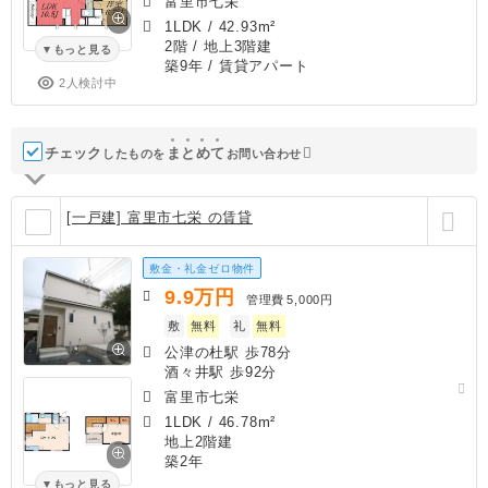
富里市七栄
1LDK
/
42.93m²
2階 / 地上3階建
もっと見る
築9年
/ 賃貸アパート
2人検討中
チェック
ま
と
め
て
したものを
お問い合わせ
[一戸建] 富里市七栄 の賃貸
敷金・礼金ゼロ物件
9.9
万円
管理費
5,000円
敷
無料
礼
無料
公津の杜駅 歩78分
酒々井駅 歩92分
富里市七栄
1LDK
/
46.78m²
地上2階建
築2年
もっと見る