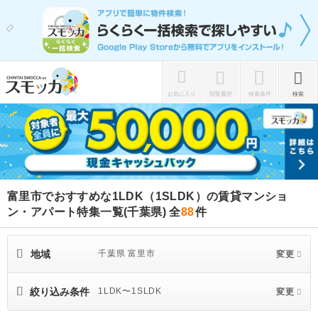
お気に入り
閲覧履歴
検索条件
検索
富里市でおすすめな1LDK（1SLDK）の賃貸マンショ
ン・アパート特集一覧(千葉県)
全
88
件
地域
千葉県 富里市
変更
絞り込み条件
1LDK〜1SLDK
変更