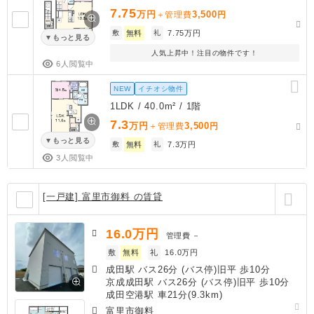
7.75
万円
3,500
＋管理費
円
敷
無料
礼
7.75万円
もっと見る
人気上昇中！注目の物件です！
6人閲覧中
NEW
イチオシ物件
1LDK / 40.0m² / 1階
7.3
万円
3,500
＋管理費
円
もっと見る
敷
無料
礼
7.3万円
3人閲覧中
[一戸建] 富里市御料 の賃貸
16.0
万円
管理費
－
敷
無料
礼
16.0万円
成田駅 バス26分 (バス停)旧平 歩10分
京成成田駅 バス26分 (バス停)旧平 歩10分
成田空港駅 車21分(9.3km)
富里市御料