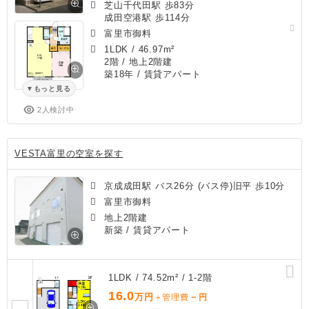
芝山千代田駅 歩83分
成田空港駅 歩114分
富里市御料
1LDK
/
46.97m²
2階 / 地上2階建
築18年
/ 賃貸アパート
もっと見る
2人検討中
VESTA富里の空室を探す
京成成田駅 バス26分 (バス停)旧平 歩10分
富里市御料
地上2階建
新築
/ 賃貸アパート
1LDK / 74.52m² / 1-2階
16.0
万円
－
＋管理費
円