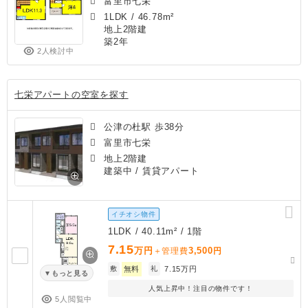
富里市七栄
1LDK
/
46.78m²
地上2階建
築2年
2人検討中
七栄アパートの空室を探す
公津の杜駅 歩38分
富里市七栄
地上2階建
建築中
/ 賃貸アパート
イチオシ物件
1LDK / 40.11m² / 1階
7.15
万円
3,500
＋管理費
円
敷
無料
礼
7.15万円
もっと見る
人気上昇中！注目の物件です！
5人閲覧中