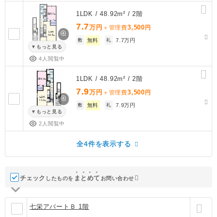
1LDK / 48.92m² / 2階
7.7
万円
3,500
＋管理費
円
敷
無料
礼
7.7万円
もっと見る
4人閲覧中
1LDK / 48.92m² / 2階
7.9
万円
3,500
＋管理費
円
敷
無料
礼
7.9万円
もっと見る
2人閲覧中
全4件を表示する
チェック
ま
と
め
て
したものを
お問い合わせ
七栄アパートＢ 1階