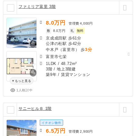
ファミリア富里 3階
8.0
万円
管理費
4,000円
敷
8.0万円
礼
無料
京成成田駅 歩61分
公津の杜駅 歩42分
3分
中木戸（富里市） 歩
富里市七栄
1LDK
/
48.72m²
3階 / 地上3階建
築9年
/ 賃貸マンション
もっと見る
1人検討中
サニーヒルＢ 1階
イチオシ物件
6.5
万円
管理費
2,900円