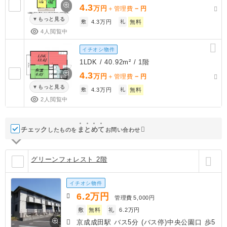
4.3
万円
－
＋管理費
円
もっと見る
敷
4.3万円
礼
無料
4人閲覧中
イチオシ物件
1LDK / 40.92m² / 1階
4.3
万円
－
＋管理費
円
もっと見る
敷
4.3万円
礼
無料
2人閲覧中
チェック
ま
と
め
て
したものを
お問い合わせ
グリーンフォレスト 2階
イチオシ物件
6.2
万円
管理費
5,000円
敷
無料
礼
6.2万円
京成成田駅 バス5分 (バス停)中央公園口 歩5