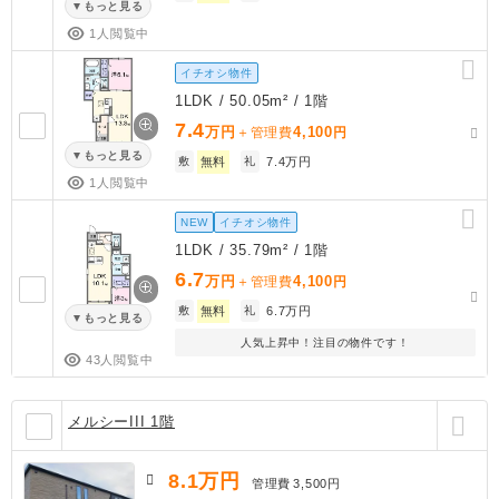
もっと見る
1人閲覧中
イチオシ物件
1LDK / 50.05m² / 1階
7.4
万円
4,100
＋管理費
円
もっと見る
敷
無料
礼
7.4万円
1人閲覧中
NEW
イチオシ物件
1LDK / 35.79m² / 1階
6.7
万円
4,100
＋管理費
円
敷
無料
礼
6.7万円
もっと見る
人気上昇中！注目の物件です！
43人閲覧中
メルシーIII 1階
8.1
万円
管理費
3,500円