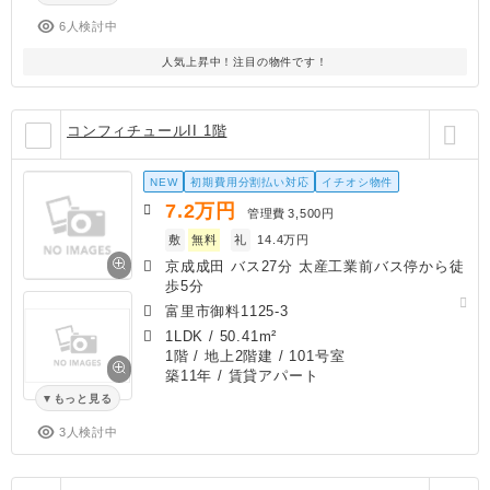
6人検討中
人気上昇中！注目の物件です！
コンフィチュールII 1階
NEW
初期費用分割払い対応
イチオシ物件
7.2
万円
管理費
3,500円
敷
無料
礼
14.4万円
京成成田 バス27分 太産工業前バス停から徒
歩5分
富里市御料1125-3
1LDK
/
50.41m²
1階 / 地上2階建 / 101号室
築11年
/ 賃貸アパート
もっと見る
3人検討中