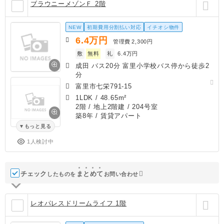
ブラウニーメゾンＦ 2階
NEW
初期費用分割払い対応
イチオシ物件
6.4
万円
管理費
2,300円
敷
無料
礼
6.4万円
成田 バス20分 富里小学校バス停から徒歩2
分
富里市七栄791-15
1LDK
/
48.65m²
2階 / 地上2階建 / 204号室
築8年
/ 賃貸アパート
もっと見る
1人検討中
チェック
ま
と
め
て
したものを
お問い合わせ
レオパレスドリームライフ 1階