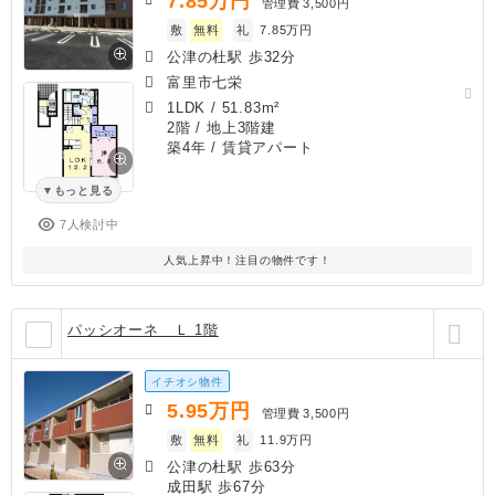
7.85
万円
管理費
3,500円
敷
無料
礼
7.85万円
公津の杜駅 歩32分
富里市七栄
1LDK
/
51.83m²
2階 / 地上3階建
築4年
/ 賃貸アパート
もっと見る
7人検討中
人気上昇中！注目の物件です！
パッシオーネ Ｌ 1階
イチオシ物件
5.95
万円
管理費
3,500円
敷
無料
礼
11.9万円
公津の杜駅 歩63分
成田駅 歩67分