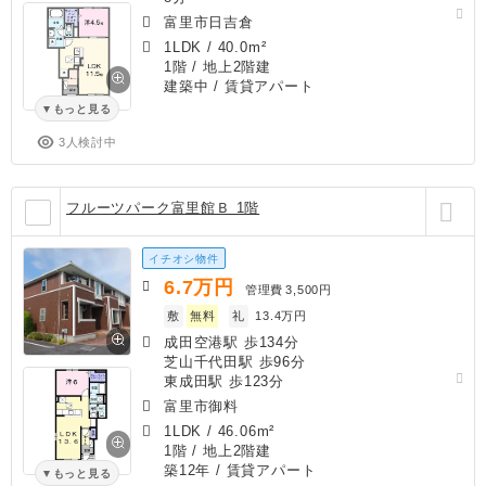
富里市日吉倉
1LDK
/
40.0m²
1階 / 地上2階建
建築中
/ 賃貸アパート
もっと見る
3人検討中
フルーツパーク富里館Ｂ 1階
イチオシ物件
6.7
万円
管理費
3,500円
敷
無料
礼
13.4万円
成田空港駅 歩134分
芝山千代田駅 歩96分
東成田駅 歩123分
富里市御料
1LDK
/
46.06m²
1階 / 地上2階建
築12年
/ 賃貸アパート
もっと見る