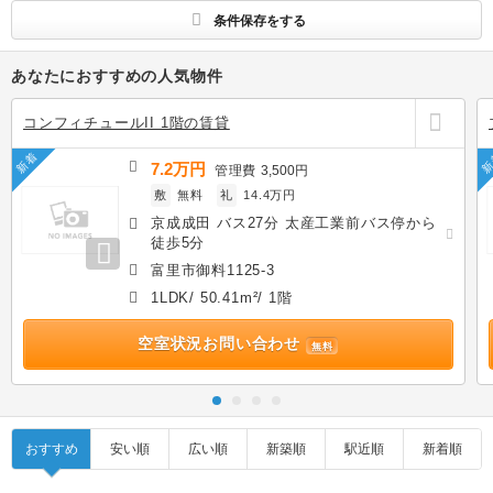
条件保存をする
あなたにおすすめの人気物件
コンフィチュールII 1階の賃貸
新着
新
7.2万円
管理費
3,500円
敷
無料
礼
14.4万円
京成成田 バス27分 太産工業前バス停から
徒歩5分
富里市御料1125-3
1LDK/ 50.41m²/ 1階
空室状況お問い合わせ
無料
おすすめ
安い順
広い順
新築順
駅近順
新着順