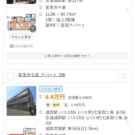
京成成田駅 歩127分
富里市十倉
1LDK
/
40.74m²
1階 / 地上2階建
築8年
/ 賃貸アパート
もっと見る
24人検討中
人気上昇中！注目の物件です！
富里市七栄 アパート 2階
イチオシ物件
6.9
万円
管理費
5,500円
敷
無料
礼
3.45万円
成田駅 バス13分 (バス停)七栄四ツ角 歩3分
京成成田駅 バス13分 (バス停)七栄四ツ角 歩
3分
成田空港駅 車16分(11.3km)