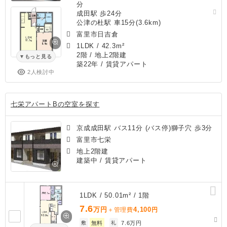
分
成田駅 歩24分
公津の杜駅 車15分(3.6km)
富里市日吉倉
1LDK
/
42.3m²
2階 / 地上2階建
もっと見る
築22年
/ 賃貸アパート
2人検討中
七栄アパートBの空室を探す
京成成田駅 バス11分 (バス停)獅子穴 歩3分
富里市七栄
地上2階建
建築中
/ 賃貸アパート
1LDK / 50.01m² / 1階
7.6
万円
4,100
＋管理費
円
敷
無料
礼
7.6万円