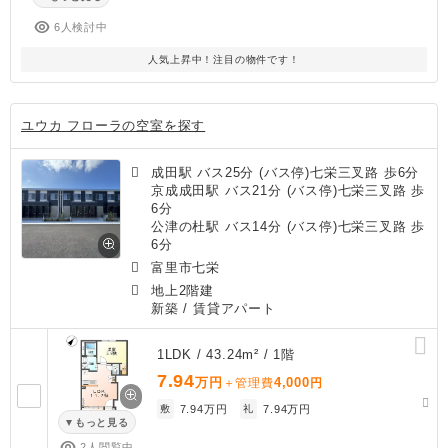
6人検討中
人気上昇中！注目の物件です！
ユウカ フローラの空室を探す
成田駅 バス25分 (バス停)七栄三叉路 歩6分
京成成田駅 バス21分 (バス停)七栄三叉路 歩
6分
公津の杜駅 バス14分 (バス停)七栄三叉路 歩
6分
富里市七栄
地上2階建
新築
/ 賃貸アパート
1LDK / 43.24m² / 1階
7.94
万円
4,000
＋管理費
円
敷
7.94万円
礼
7.94万円
もっと見る
2人閲覧中