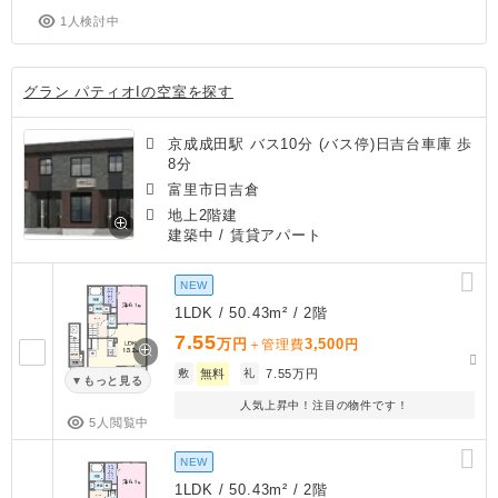
1人検討中
グラン パティオIの空室を探す
京成成田駅 バス10分 (バス停)日吉台車庫 歩
8分
富里市日吉倉
地上2階建
建築中
/ 賃貸アパート
NEW
1LDK / 50.43m² / 2階
7.55
万円
3,500
＋管理費
円
敷
無料
礼
7.55万円
もっと見る
人気上昇中！注目の物件です！
5人閲覧中
NEW
1LDK / 50.43m² / 2階