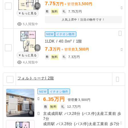
7.75
万円
3,500
＋管理費
円
敷
無料
礼
7.75万円
もっと見る
人気上昇中！注目の物件です！
5人閲覧中
NEW
イチオシ物件
1LDK / 40.0m² / 1階
7.3
万円
3,500
＋管理費
円
もっと見る
敷
無料
礼
7.3万円
4人閲覧中
フォルトゥーナI 2階
NEW
イチオシ物件
6.35
万円
管理費
3,500円
敷
無料
礼
12.7万円
京成成田駅 バス28分 (バス停)太産工業前 歩
7分
成田駅 バス28分 (バス停)太産工業前 歩7分