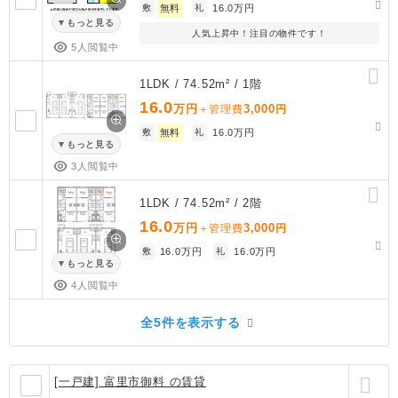
敷
無料
礼
16.0万円
もっと見る
人気上昇中！注目の物件です！
5人閲覧中
1LDK / 74.52m² / 1階
16.0
万円
3,000
＋管理費
円
敷
無料
礼
16.0万円
もっと見る
3人閲覧中
1LDK / 74.52m² / 2階
16.0
万円
3,000
＋管理費
円
敷
16.0万円
礼
16.0万円
もっと見る
4人閲覧中
全5件を表示する
[一戸建] 富里市御料 の賃貸