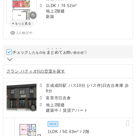
1LDK
/
74.52m²
地上2階建
新築
もっと見る
2人検討中
チェック
ま
と
め
て
したものを
お問い合わせ
グラン パティオIIの空室を探す
京成成田駅 バス10分 (バス停)日吉台車庫 歩
8分
富里市日吉倉
地上2階建
建築中
/ 賃貸アパート
NEW
1LDK / 50.43m² / 2階