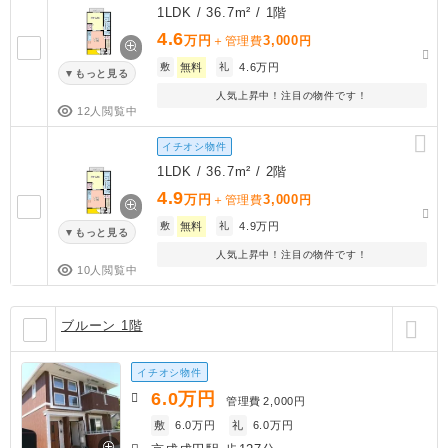
1LDK / 36.7m² / 1階
4.6
万円
3,000
＋管理費
円
敷
無料
礼
4.6万円
もっと見る
人気上昇中！注目の物件です！
12人閲覧中
イチオシ物件
1LDK / 36.7m² / 2階
4.9
万円
3,000
＋管理費
円
敷
無料
礼
4.9万円
もっと見る
人気上昇中！注目の物件です！
10人閲覧中
ブルーン 1階
イチオシ物件
6.0
万円
管理費
2,000円
敷
6.0万円
礼
6.0万円