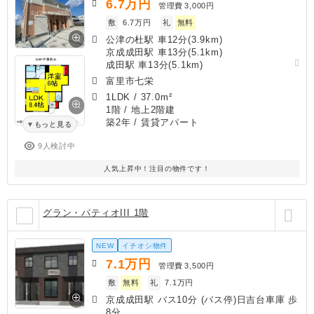
6.7
万円
管理費
3,000円
敷
6.7万円
礼
無料
公津の杜駅 車12分(3.9km)
京成成田駅 車13分(5.1km)
成田駅 車13分(5.1km)
富里市七栄
1LDK
/
37.0m²
1階 / 地上2階建
築2年
/ 賃貸アパート
もっと見る
9人検討中
人気上昇中！注目の物件です！
グラン・パティオIII 1階
NEW
イチオシ物件
7.1
万円
管理費
3,500円
敷
無料
礼
7.1万円
京成成田駅 バス10分 (バス停)日吉台車庫 歩
8分