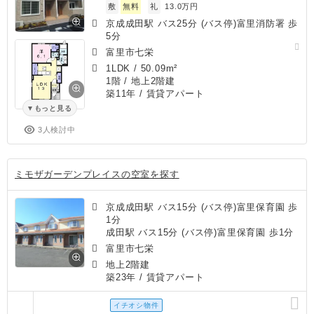
敷
無料
礼
13.0万円
京成成田駅 バス25分 (バス停)富里消防署 歩
5分
富里市七栄
1LDK
/
50.09m²
1階 / 地上2階建
築11年
/ 賃貸アパート
もっと見る
3人検討中
ミモザガーデンプレイスの空室を探す
京成成田駅 バス15分 (バス停)富里保育園 歩
1分
成田駅 バス15分 (バス停)富里保育園 歩1分
富里市七栄
地上2階建
築23年
/ 賃貸アパート
イチオシ物件