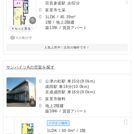
宗吾参道駅 歩82分
富里市七栄
1LDK
/
45.39m²
1階 / 地上2階建
築13年
/ 賃貸アパート
もっと見る
6人検討中
人気上昇中！注目の物件です！
サンハイツAの空室を探す
公津の杜駅 車15分(8.0km)
成田駅 車18分(10.0km)
京成成田駅 車16分(9.0km)
富里市御料
地上2階建
築39年
/ 賃貸アパート
イチオシ物件
1LDK / 40.0m² / 1階