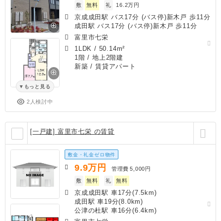
敷
無料
礼
16.2万円
京成成田駅 バス17分 (バス停)新木戸 歩11分
成田駅 バス17分 (バス停)新木戸 歩11分
富里市七栄
1LDK
/
50.14m²
1階 / 地上2階建
新築
/ 賃貸アパート
もっと見る
2人検討中
[一戸建] 富里市七栄 の賃貸
敷金・礼金ゼロ物件
9.9
万円
管理費
5,000円
敷
無料
礼
無料
京成成田駅 車17分(7.5km)
成田駅 車19分(8.0km)
公津の杜駅 車16分(6.4km)