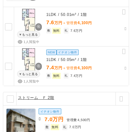
1LDK / 50.01m² / 1階
7.6
万円
4,100
＋管理費
円
敷
無料
礼
7.6万円
もっと見る
1人閲覧中
NEW
イチオシ物件
1LDK / 50.05m² / 1階
7.4
万円
4,100
＋管理費
円
もっと見る
敷
無料
礼
7.4万円
1人閲覧中
ストリーム Ｆ 2階
イチオシ物件
7.0
万円
管理費
4,500円
敷
無料
礼
7.0万円