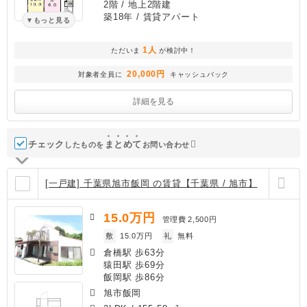
2階 / 地上2階建
築18年
/ 賃貸アパート
もっと見る
1人
ただいま
が検討中！
20,000円
対象者全員に
キャッシュバック
詳細を見る
チェック
ま
と
め
て
したものを
お問い合わせ
[一戸建] 千葉県旭市飯岡 の賃貸【千葉県 / 旭市】
15.0
万円
管理費
2,500円
敷
15.0万円
礼
無料
倉橋駅 歩63分
猿田駅 歩69分
飯岡駅 歩86分
旭市飯岡