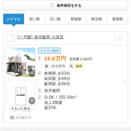
条件保存をする
おすすめ
安い順
広い順
新築順
駅近順
新着順
[一戸建] 旭市飯岡 の賃貸
イチオシ物件
15.0
万円
管理費
2,500円
敷
15.0万円
礼
無料
倉橋駅 歩63分
猿田駅 歩69分
飯岡駅 歩86分
旭市飯岡
2LDK
/
155.58m²
地上2階建
築37年
もっと見る
4人検討中