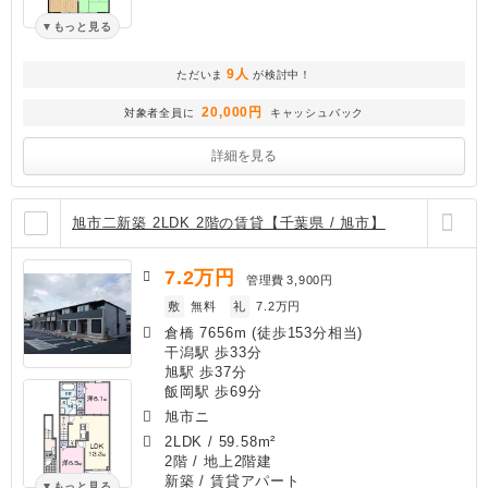
もっと見る
9人
ただいま
が検討中！
20,000円
対象者全員に
キャッシュバック
詳細を見る
旭市二新築 2LDK 2階の賃貸【千葉県 / 旭市】
7.2
万円
管理費
3,900円
敷
無料
礼
7.2万円
倉橋 7656m (徒歩153分相当)
干潟駅 歩33分
旭駅 歩37分
飯岡駅 歩69分
旭市ニ
2LDK
/
59.58m²
2階 / 地上2階建
新築
/ 賃貸アパート
もっと見る