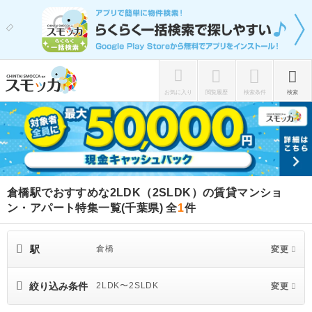
お気に入り
閲覧履歴
検索条件
検索
倉橋駅でおすすめな2LDK（2SLDK）の賃貸マンショ
ン・アパート特集一覧(千葉県)
全
1
件
駅
倉橋
変更
絞り込み条件
2LDK〜2SLDK
変更