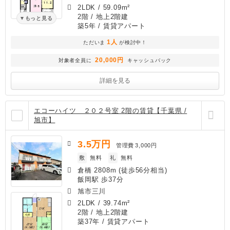
2LDK
/
59.09m²
2階 / 地上2階建
もっと見る
築5年
/ 賃貸アパート
1人
ただいま
が検討中！
20,000円
対象者全員に
キャッシュバック
詳細を見る
エコーハイツ ２０２号室 2階の賃貸【千葉県 /
旭市】
3.5
万円
管理費
3,000円
敷
無料
礼
無料
倉橋 2808m (徒歩56分相当)
飯岡駅 歩37分
旭市三川
2LDK
/
39.74m²
2階 / 地上2階建
築37年
/ 賃貸アパート