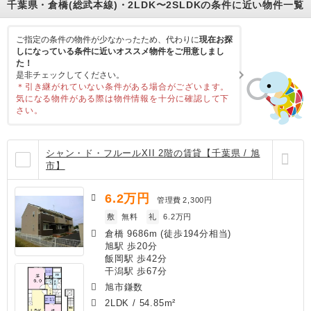
千葉県・倉橋(総武本線)・2LDK〜2SLDKの条件に近い物件一覧
ご指定の条件の物件が少なかったため、代わりに
現在お探
しになっている条件に近いオススメ物件をご用意しまし
た！
是非チェックしてください。
＊引き継がれていない条件がある場合がございます。
気になる物件がある際は物件情報を十分に確認して下
さい。
シャン・ド・フルールXII 2階の賃貸【千葉県 / 旭
市】
6.2
万円
管理費
2,300円
敷
無料
礼
6.2万円
倉橋 9686m (徒歩194分相当)
旭駅 歩20分
飯岡駅 歩42分
干潟駅 歩67分
旭市鎌数
2LDK
/
54.85m²