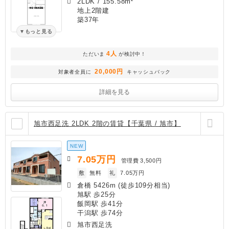
2LDK
/
155.58m²
地上2階建
築37年
もっと見る
4人
ただいま
が検討中！
20,000円
対象者全員に
キャッシュバック
詳細を見る
旭市西足洗 2LDK 2階の賃貸【千葉県 / 旭市】
NEW
7.05
万円
管理費
3,500円
敷
無料
礼
7.05万円
倉橋 5426m (徒歩109分相当)
旭駅 歩25分
飯岡駅 歩41分
干潟駅 歩74分
旭市西足洗