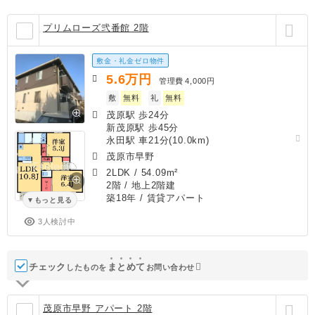
プリムローズ弐番館 2階
敷金・礼金ゼロ物件
5.6
万円
管理費
4,000円
敷
無料
礼
無料
茂原駅 歩24分
新茂原駅 歩45分
永田駅 車21分(10.0km)
茂原市早野
2LDK
/
54.09m²
2階 / 地上2階建
築18年
/ 賃貸アパート
もっと見る
3人検討中
チェック
ま
と
め
て
したものを
お問い合わせ
茂原市早野 アパート 2階