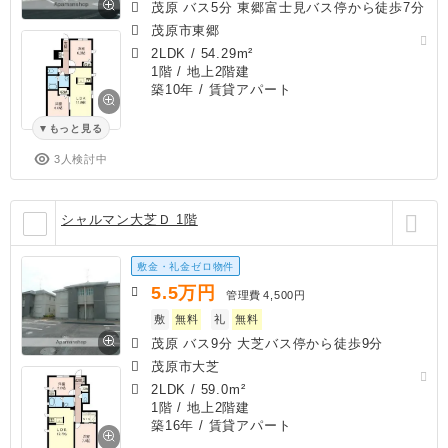
茂原 バス5分 東郷富士見バス停から徒歩7分
茂原市東郷
2LDK
/
54.29m²
1階 / 地上2階建
築10年
/ 賃貸アパート
もっと見る
3人検討中
シャルマン大芝Ｄ 1階
敷金・礼金ゼロ物件
5.5
万円
管理費
4,500円
敷
無料
礼
無料
茂原 バス9分 大芝バス停から徒歩9分
茂原市大芝
2LDK
/
59.0m²
1階 / 地上2階建
築16年
/ 賃貸アパート