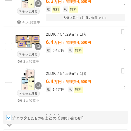
6.3
万円
4,500
＋管理費
円
敷
無料
礼
無料
もっと見る
人気上昇中！注目の物件です！
40人閲覧中
2LDK / 54.29m² / 1階
6.4
万円
4,500
＋管理費
円
敷
6.4万円
礼
無料
もっと見る
2人閲覧中
2LDK / 54.59m² / 1階
6.4
万円
4,500
＋管理費
円
敷
6.4万円
礼
無料
もっと見る
1人閲覧中
チェック
ま
と
め
て
したものを
お問い合わせ