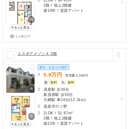
2LDK
/
66.41m²
2階 / 地上2階建
築10年
/ 賃貸アパート
もっと見る
1人検討中
エスポアメゾンＡ 2階
敷金・礼金ゼロ物件
5.9
万円
管理費
3,000円
敷
無料
礼
無料
茂原駅 歩30分
新茂原駅 歩50分
大網駅 車24分(12.2km)
茂原市六ツ野
2LDK
/
51.97m²
2階 / 地上2階建
築21年
/ 賃貸アパート
もっと見る