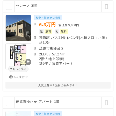
セレーノ 2階
敷金・礼金ゼロ物件
6.3
万円
管理費
3,000円
敷
無料
礼
無料
茂原駅 バス11分 (バス停)木崎入口（小湊）
歩10分
茂原市東部台２
2LDK
/
57.27m²
2階 / 地上2階建
築9年
/ 賃貸アパート
もっと見る
5人検討中
人気上昇中！注目の物件です！
茂原市ゆたか アパート 1階
敷金・礼金ゼロ物件