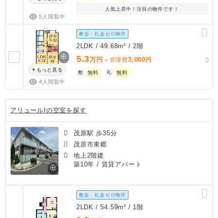
人気上昇中！注目の物件です！
5人閲覧中
敷金・礼金ゼロ物件
2LDK / 49.68m² / 2階
5.3
万円
3,000
＋管理費
円
もっと見る
敷
無料
礼
無料
4人閲覧中
アリュールIの空室を探す
茂原駅 歩35分
茂原市東郷
地上2階建
築10年
/ 賃貸アパート
敷金・礼金ゼロ物件
2LDK / 54.59m² / 1階