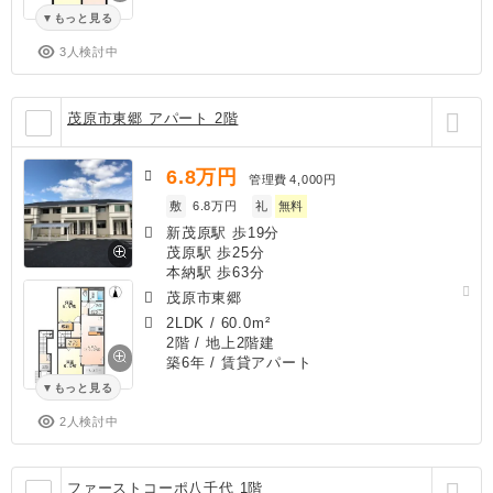
もっと見る
3人検討中
茂原市東郷 アパート 2階
6.8
万円
管理費
4,000円
敷
6.8万円
礼
無料
新茂原駅 歩19分
茂原駅 歩25分
本納駅 歩63分
茂原市東郷
2LDK
/
60.0m²
2階 / 地上2階建
築6年
/ 賃貸アパート
もっと見る
2人検討中
ファーストコーポ八千代 1階