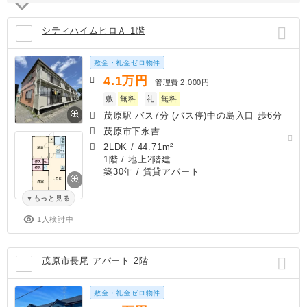
シティハイムヒロＡ 1階
敷金・礼金ゼロ物件
4.1
万円
管理費
2,000円
敷
無料
礼
無料
茂原駅 バス7分 (バス停)中の島入口 歩6分
茂原市下永吉
2LDK
/
44.71m²
1階 / 地上2階建
築30年
/ 賃貸アパート
もっと見る
1人検討中
茂原市長尾 アパート 2階
敷金・礼金ゼロ物件