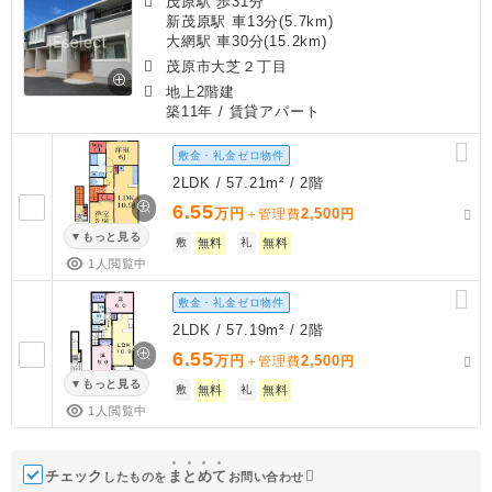
茂原駅 歩31分
新茂原駅 車13分(5.7km)
大網駅 車30分(15.2km)
茂原市大芝２丁目
地上2階建
築11年
/ 賃貸アパート
敷金・礼金ゼロ物件
2LDK / 57.21m² / 2階
6.55
万円
2,500
＋管理費
円
もっと見る
敷
無料
礼
無料
1人閲覧中
敷金・礼金ゼロ物件
2LDK / 57.19m² / 2階
6.55
万円
2,500
＋管理費
円
もっと見る
敷
無料
礼
無料
1人閲覧中
チェック
ま
と
め
て
したものを
お問い合わせ