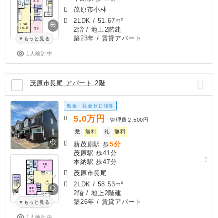
茂原市小林
2LDK
/
51.67m²
2階 / 地上2階建
築23年
/ 賃貸アパート
もっと見る
1人検討中
茂原市長尾 アパート 2階
敷金・礼金ゼロ物件
5.0
万円
管理費
2,500円
敷
無料
礼
無料
5分
新茂原駅 歩
茂原駅 歩41分
本納駅 歩47分
茂原市長尾
2LDK
/
58.53m²
2階 / 地上2階建
築26年
/ 賃貸アパート
もっと見る
1人検討中