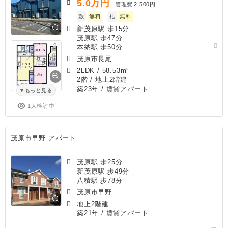
5.0
万円
管理費
2,500円
敷
無料
礼
無料
新茂原駅 歩15分
茂原駅 歩47分
本納駅 歩50分
茂原市長尾
2LDK
/
58.53m²
2階 / 地上2階建
築23年
/ 賃貸アパート
もっと見る
1人検討中
茂原市早野 アパート
茂原駅 歩25分
新茂原駅 歩49分
八積駅 歩78分
茂原市早野
地上2階建
築21年
/ 賃貸アパート