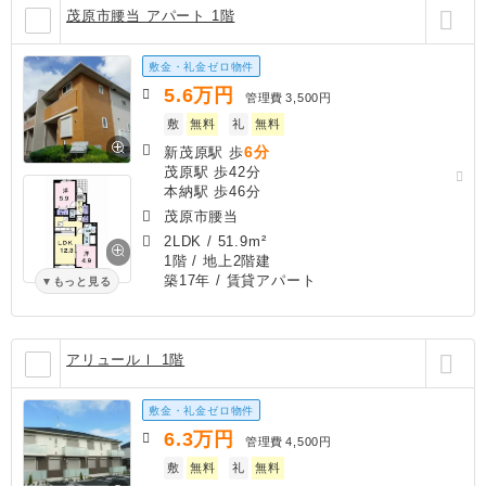
茂原市腰当 アパート 1階
敷金・礼金ゼロ物件
5.6
万円
管理費
3,500円
敷
無料
礼
無料
6分
新茂原駅 歩
茂原駅 歩42分
本納駅 歩46分
茂原市腰当
2LDK
/
51.9m²
1階 / 地上2階建
築17年
/ 賃貸アパート
もっと見る
アリュールⅠ 1階
敷金・礼金ゼロ物件
6.3
万円
管理費
4,500円
敷
無料
礼
無料