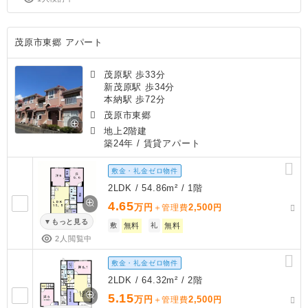
茂原市東郷 アパート
茂原駅 歩33分
新茂原駅 歩34分
本納駅 歩72分
茂原市東郷
地上2階建
築24年
/ 賃貸アパート
敷金・礼金ゼロ物件
2LDK / 54.86m² / 1階
4.65
万円
2,500
＋管理費
円
もっと見る
敷
無料
礼
無料
2人閲覧中
敷金・礼金ゼロ物件
2LDK / 64.32m² / 2階
5.15
万円
2,500
＋管理費
円