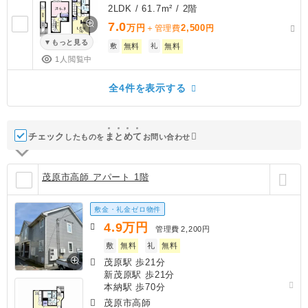
2LDK / 61.7m² / 2階
7.0
万円
2,500
＋管理費
円
もっと見る
敷
無料
礼
無料
1人閲覧中
全4件を表示する
チェック
ま
と
め
て
したものを
お問い合わせ
茂原市高師 アパート 1階
敷金・礼金ゼロ物件
4.9
万円
管理費
2,200円
敷
無料
礼
無料
茂原駅 歩21分
新茂原駅 歩21分
本納駅 歩70分
茂原市高師