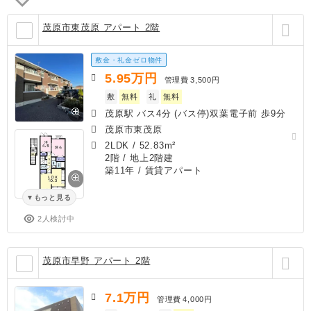
茂原市東茂原 アパート 2階
敷金・礼金ゼロ物件
5.95
万円
管理費
3,500円
敷
無料
礼
無料
茂原駅 バス4分 (バス停)双葉電子前 歩9分
茂原市東茂原
2LDK
/
52.83m²
2階 / 地上2階建
築11年
/ 賃貸アパート
もっと見る
2人検討中
茂原市早野 アパート 2階
7.1
万円
管理費
4,000円