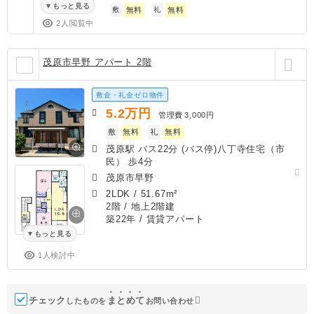
もっと見る
敷
無料
礼
無料
2人閲覧中
茂原市早野 アパート 2階
敷金・礼金ゼロ物件
5.2
万円
管理費
3,000円
敷
無料
礼
無料
茂原駅 バス22分 (バス停)八丁寺住宅（市
民） 歩4分
茂原市早野
2LDK
/
51.67m²
2階 / 地上2階建
築22年
/ 賃貸アパート
もっと見る
1人検討中
チェック
ま
と
め
て
したものを
お問い合わせ