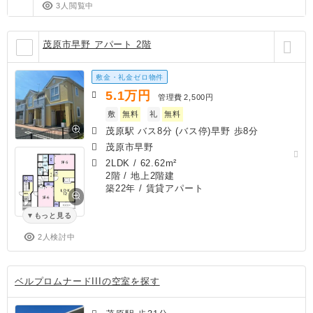
3人閲覧中
茂原市早野 アパート 2階
敷金・礼金ゼロ物件
5.1
万円
管理費
2,500円
敷
無料
礼
無料
茂原駅 バス8分 (バス停)早野 歩8分
茂原市早野
2LDK
/
62.62m²
2階 / 地上2階建
築22年
/ 賃貸アパート
もっと見る
2人検討中
ベルプロムナードIIIの空室を探す