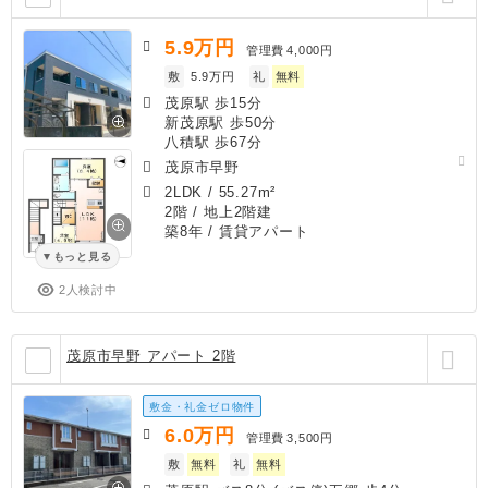
5.9
万円
管理費
4,000円
敷
5.9万円
礼
無料
茂原駅 歩15分
新茂原駅 歩50分
八積駅 歩67分
茂原市早野
2LDK
/
55.27m²
2階 / 地上2階建
築8年
/ 賃貸アパート
もっと見る
2人検討中
茂原市早野 アパート 2階
敷金・礼金ゼロ物件
6.0
万円
管理費
3,500円
敷
無料
礼
無料