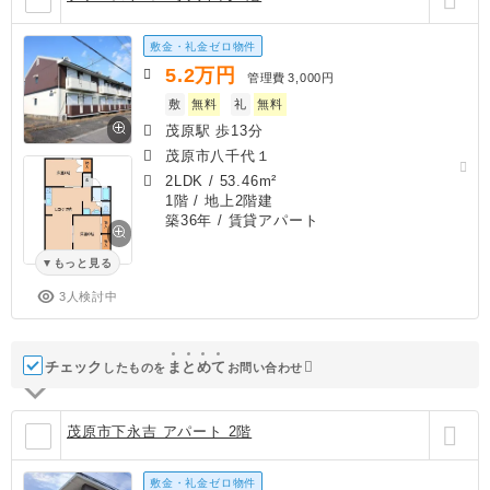
敷金・礼金ゼロ物件
5.2
万円
管理費
3,000円
敷
無料
礼
無料
茂原駅 歩13分
茂原市八千代１
2LDK
/
53.46m²
1階 / 地上2階建
築36年
/ 賃貸アパート
もっと見る
3人検討中
チェック
ま
と
め
て
したものを
お問い合わせ
茂原市下永吉 アパート 2階
敷金・礼金ゼロ物件