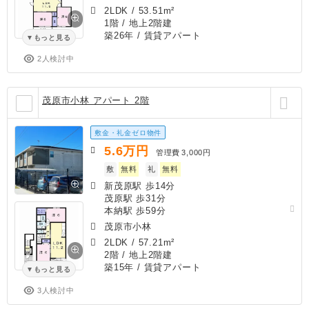
2LDK
/
53.51m²
1階 / 地上2階建
築26年
/ 賃貸アパート
もっと見る
2人検討中
茂原市小林 アパート 2階
敷金・礼金ゼロ物件
5.6
万円
管理費
3,000円
敷
無料
礼
無料
新茂原駅 歩14分
茂原駅 歩31分
本納駅 歩59分
茂原市小林
2LDK
/
57.21m²
2階 / 地上2階建
築15年
/ 賃貸アパート
もっと見る
3人検討中