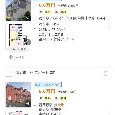
6.0
万円
管理費
2,500円
敷
無料
礼
無料
茂原駅 バス5分 (バス停)早野十字路 歩4分
茂原市下永吉
2LDK
/
57.26m²
2階 / 地上2階建
築14年
/ 賃貸アパート
もっと見る
2人検討中
茂原市小林 アパート 2階
敷金・礼金ゼロ物件
5.0
万円
管理費
3,500円
敷
無料
礼
無料
4分
新茂原駅 歩
茂原駅 歩39分
本納駅 歩47分