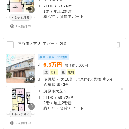
2LDK
/
53.76m²
1階 / 地上2階建
築27年
/ 賃貸アパート
もっと見る
1人検討中
茂原市大芝３ アパート 2階
敷金・礼金ゼロ物件
6.3
万円
管理費
3,000円
敷
無料
礼
無料
茂原駅 バス10分 (バス停)沢尻橋 歩5分
八積駅 歩43分
茂原市大芝３
2LDK
/
56.72m²
2階 / 地上2階建
築11年
/ 賃貸アパート
もっと見る
2人検討中