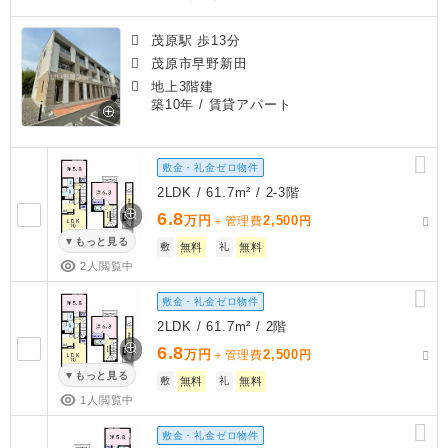
茂原駅 歩13分
茂原市早野新田
地上3階建
築10年
/ 賃貸アパート
敷金・礼金ゼロ物件
2LDK / 61.7m² / 2-3階
6.8
万円
2,500
＋管理費
円
もっと見る
敷
無料
礼
無料
2人閲覧中
敷金・礼金ゼロ物件
2LDK / 61.7m² / 2階
6.8
万円
2,500
＋管理費
円
もっと見る
敷
無料
礼
無料
1人閲覧中
敷金・礼金ゼロ物件