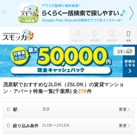
お気に入り
閲覧履歴
検索条件
検索
茂原駅でおすすめな2LDK（2SLDK）の賃貸マンショ
ン・アパート特集一覧(千葉県)
全
278
件
駅
茂原
変更
絞り込み条件
2LDK〜2SLDK
変更