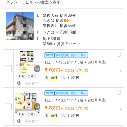
グランドラピネスの空室を探す
筑後大石 徒歩39分
うきは 徒歩
8分
筑後吉井 徒歩55分
うきは市浮羽町朝田
地上3階建
築6年
/ 賃貸アパート
NEW
初期費用分割払い対応
1LDK / 47.21m² / 3階 / 303号号室
6.0
万円
3,500
＋管理費
円
もっと見る
敷
無料
礼
6.0万円
3人閲覧中
NEW
初期費用分割払い対応
1LDK / 40.04m² / 2階 / 202号号室
5.8
万円
3,500
＋管理費
円
もっと見る
敷
無料
礼
6.0万円
3人閲覧中