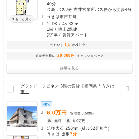
40分
金島 バス8分 吉井営業所バス停から徒歩4分
うきは市吉井町
もっと見る
1LDK
/
45.33m²
1階 / 地上2階建
築9年
/ 賃貸アパート
1人
ただいま
が検討中！
20,000円
対象者全員に
キャッシュバック
詳細を見る
グランド ラピネス 3階の賃貸【福岡県 / うきは
市】
NEW
6.0
万円
管理費
3,500円
敷
無料
礼
6.0万円
筑後大石 2584m (徒歩52分相当)
うきは 徒歩
7分