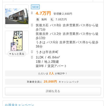
NEW
4.7
万円
管理費
2,600円
敷
無料
礼
7.05万円
筑後大石 バス8分 吉井営業所バス停から徒
歩71分
筑後吉井 バス2分 吉井営業所バス停から徒
歩13分
うきは バス6分 吉井営業所バス停から徒歩
38分
うきは市吉井町
もっと見る
1LDK
/
45.84m²
1階 / 地上2階建
築9年
/ 賃貸アパート
2人
ただいま
が検討中！
20,000円
対象者全員に
キャッシュバック
詳細を見る
お祝金キャンペーン