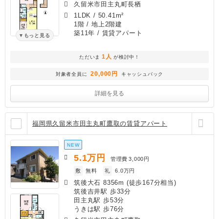
久留米市田主丸町長栖
1LDK
/
50.41m²
1階 / 地上2階建
築11年
/ 賃貸アパート
もっと見る
1人
ただいま
が検討中！
20,000円
対象者全員に
キャッシュバック
詳細を見る
福岡県久留米市田主丸町鷹取の賃貸アパート
NEW
5.1
万円
管理費
3,000円
敷
無料
礼
6.0万円
筑後大石 8356m (徒歩167分相当)
筑後吉井駅 歩33分
田主丸駅 歩53分
うきは駅 歩76分