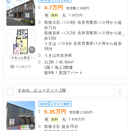
4.7
万円
管理費
2,600円
敷
無料
礼
7.05万円
筑後大石 バス8分 吉井営業所バス停から徒
歩71分
筑後吉井 バス2分 吉井営業所バス停から徒
歩13分
うきは バス6分 吉井営業所バス停から徒歩
38分
うきは市吉井町
もっと見る
1LDK
/
45.84m²
2人検討中
1階 / 地上2階建
築9年
/ 賃貸アパート
すみれ ビューティー 1階
NEW
イチオシ物件
5.35
万円
管理費
2,500円
敷
無料
礼
7.875万円
筑後大石 徒歩75分