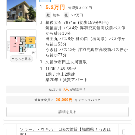
5.2
万円
管理費
3,000円
敷
無料
礼
5.2万円
筑後大石 7974m (徒歩159分相当)
筑後吉井 バス4分 浮羽究真館高校前バス停
から徒歩33分
田主丸 バス8分 樋の口（福岡県）バス停か
ら徒歩53分
うきは バス13分 浮羽究真館高校前バス停か
ら徒歩77分
もっと見る
久留米市田主丸町鷹取
1LDK
/
45.39m²
1階 / 地上2階建
築20年
/ 賃貸アパート
3人
ただいま
が検討中！
20,000円
対象者全員に
キャッシュバック
詳細を見る
ソラーナ・ウキハⅠ 1階の賃貸【福岡県 / うきは
市】