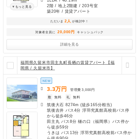
1LDK
/
40.29m²
2階 / 地上2階建 / 203号室
もっと見る
築20年
/ 賃貸アパート
2人
ただいま
が検討中！
20,000円
対象者全員に
キャッシュバック
詳細を見る
福岡県久留米市田主丸町長栖の賃貸アパート【福
岡県 / 久留米市】
NEW
3.3
万円
管理費
3,000円
敷
無料
礼
無料
筑後大石 8274m (徒歩165分相当)
筑後吉井 バス4分 浮羽究真館高校前バス停
から徒歩46分
田主丸 バス8分 樋の口（福岡県）バス停か
ら徒歩59分
うきは バス13分 浮羽究真館高校前バス停か
ら徒歩90分