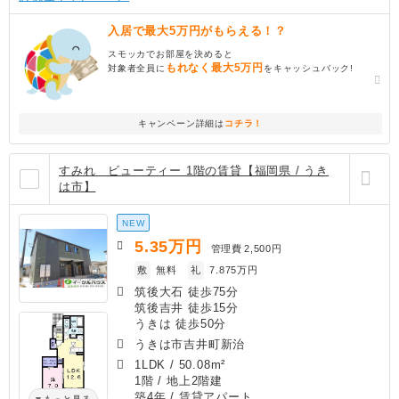
入居で最大5万円がもらえる！？
スモッカでお部屋を決めると
もれなく最大5万円
対象者全員に
をキャッシュバック!
キャンペーン詳細は
コチラ！
すみれ ビューティー 1階の賃貸【福岡県 / うき
は市】
NEW
5.35
万円
管理費
2,500円
敷
無料
礼
7.875万円
筑後大石 徒歩75分
筑後吉井 徒歩15分
うきは 徒歩50分
うきは市吉井町新治
1LDK
/
50.08m²
1階 / 地上2階建
築4年
/ 賃貸アパート