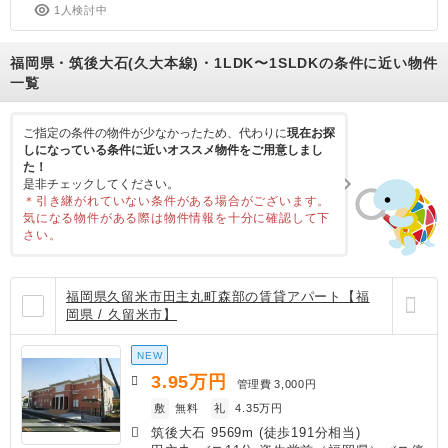
1人検討中
福岡県・筑後大石(久大本線)・1LDK〜1SLDKの条件に近い物件
一覧
ご指定の条件の物件が少なかったため、代わりに
現在お探
しになっている条件に近いオススメ物件をご用意しまし
た！
是非チェックしてください。
＊引き継がれていない条件がある場合がございます。
気になる物件がある際は物件情報を十分に確認して下
さい。
福岡県久留米市田主丸町森部の賃貸アパート【福
岡県 / 久留米市】
NEW
3.95
万円
管理費
3,000円
敷
無料
礼
4.35万円
筑後大石 9569m (徒歩191分相当)