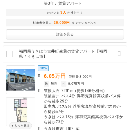
築3年
/ 賃貸アパート
3人
ただいま
が検討中！
20,000円
対象者全員に
キャッシュバック
詳細を見る
福岡県うきは市吉井町生葉の賃貸アパート【福岡
県 / うきは市】
NEW
6.05
万円
管理費
3,000円
敷
無料
礼
9.075万円
筑後大石 7291m (徒歩146分相当)
筑後吉井 バス4分 浮羽究真館高校前バス停
から徒歩29分
田主丸 バス9分 浮羽究真館高校前バス停か
ら徒歩57分
うきは バス13分 浮羽究真館高校前バス停か
ら徒歩73分
もっと見る
うきは市吉井町生葉