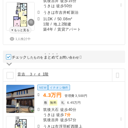
筑後吉井 徒歩15分
うきは 徒歩50分
うきは市吉井町新治
1LDK
/
50.08m²
1階 / 地上2階建
築4年
/ 賃貸アパート
もっと見る
1人検討中
チェック
ま
と
め
て
したものを
お問い合わせ
音吉 ３ｒｄ 1階
NEW
イチオシ物件
4.3
万円
管理費
3,500円
敷
無料
礼
6.45万円
筑後大石 徒歩40分
うきは 徒歩
7分
筑後吉井 徒歩57分
うきは市浮羽町西隈上