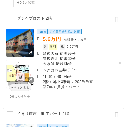
1人閲覧中
ダンケプロスト 2階
NEW
初期費用分割払い対応
5.6
万円
管理費
3,000円
敷
無料
礼
5.6万円
筑後大石 徒歩55分
筑後吉井 徒歩30分
うきは 徒歩35分
うきは市吉井町千年
1LDK
/
40.04m²
2階 / 地上3階建 / 202号号室
築7年
/ 賃貸アパート
もっと見る
1人検討中
うきは市吉井町 アパート 1階
NEW
イチオシ物件