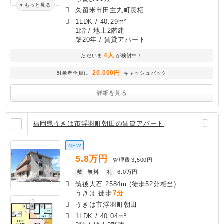
もっと見る
久留米市田主丸町長栖
1LDK
/
40.29m²
1階 / 地上2階建
築20年
/ 賃貸アパート
4人
ただいま
が検討中！
20,000円
対象者全員に
キャッシュバック
詳細を見る
福岡県うきは市浮羽町朝田の賃貸アパート
NEW
5.8
万円
管理費
3,500円
敷
無料
礼
6.0万円
筑後大石 2584m (徒歩52分相当)
うきは 徒歩
7分
うきは市浮羽町朝田
1LDK
/
40.04m²