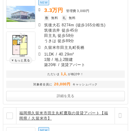
NEW
3.3
万円
管理費
3,000円
敷
無料
礼
無料
筑後大石 8274m (徒歩165分相当)
筑後吉井 徒歩45分
田主丸 徒歩58分
うきは 徒歩89分
久留米市田主丸町長栖
1LDK
/
40.29m²
1階 / 地上2階建
もっと見る
築20年
/ 賃貸アパート
1人
ただいま
が検討中！
20,000円
対象者全員に
キャッシュバック
詳細を見る
福岡県久留米市田主丸町鷹取の賃貸アパート【福
岡県 / 久留米市】
NEW