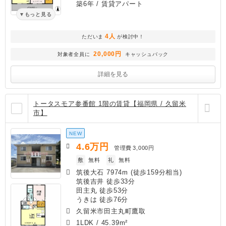
築6年
/ 賃貸アパート
もっと見る
4人
ただいま
が検討中！
20,000円
対象者全員に
キャッシュバック
詳細を見る
トータスモア参番館 1階の賃貸【福岡県 / 久留米
市】
NEW
4.6
万円
管理費
3,000円
敷
無料
礼
無料
筑後大石 7974m (徒歩159分相当)
筑後吉井 徒歩33分
田主丸 徒歩53分
うきは 徒歩76分
久留米市田主丸町鷹取
1LDK
/
45.39m²