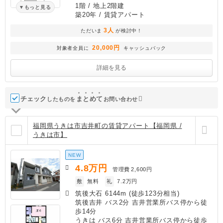
1階 / 地上2階建
もっと見る
築20年
/ 賃貸アパート
3人
ただいま
が検討中！
20,000円
対象者全員に
キャッシュバック
詳細を見る
チェック
ま
と
め
て
したものを
お問い合わせ
福岡県うきは市吉井町の賃貸アパート【福岡県 /
うきは市】
NEW
4.8
万円
管理費
2,600円
敷
無料
礼
7.2万円
筑後大石 6144m (徒歩123分相当)
筑後吉井 バス2分 吉井営業所バス停から徒
歩14分
うきは バス6分 吉井営業所バス停から徒歩