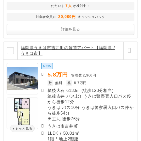
7人
ただいま
が検討中！
20,000円
対象者全員に
キャッシュバック
詳細を見る
福岡県うきは市吉井町の賃貸アパート【福岡県 /
うきは市】
NEW
5.8
万円
管理費
2,900円
敷
無料
礼
8.7万円
筑後大石 6130m (徒歩123分相当)
筑後吉井 バス1分 うきは警察署入口バス停
から徒歩12分
うきは バス10分 うきは警察署入口バス停か
ら徒歩54分
田主丸 徒歩76分
うきは市吉井町
もっと見る
1LDK
/
50.01m²
1階 / 地上2階建