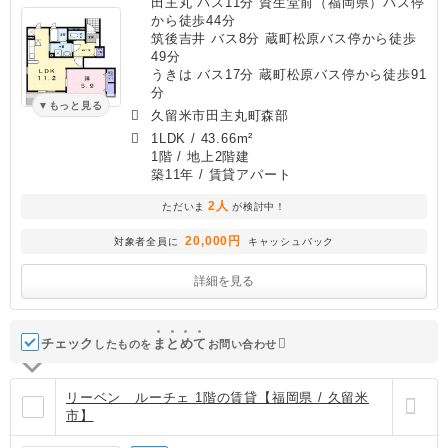
田主丸 バス11分 資生堂前（福岡県）バス停
から徒歩44分
筑後吉井 バス8分 蔵町松原バス停から徒歩
49分
うきは バス17分 蔵町松原バス停から徒歩91
分
もっと見る
久留米市田主丸町森部
1LDK
/
43.66m²
1階 / 地上2階建
築11年
/ 賃貸アパート
2人
ただいま
が検討中！
20,000円
対象者全員に
キャッシュバック
詳細を見る
チェック
ま
と
め
て
したものを
お問い合わせ
リーベン ルーチェ 1階の賃貸【福岡県 / 久留米
市】