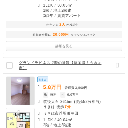
1LDK
/
50.05m²
1階 / 地上2階建
築1年
/ 賃貸アパート
2人
ただいま
が検討中！
20,000円
対象者全員に
キャッシュバック
詳細を見る
グランドラピネス 2階の賃貸【福岡県 / うきは
市】
NEW
5.8
万円
管理費
3,500円
敷
無料
礼
6.0万円
筑後大石 2615m (徒歩52分相当)
うきは 徒歩
7分
うきは市浮羽町朝田
1LDK
/
40.04m²
2階 / 地上3階建