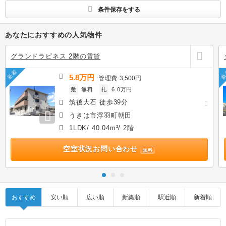
条件保存をする
あなたにおすすめの人気物件
グランドラピネス 2階の賃貸
新着
新
5.8万円
管理費
3,500円
敷
無料
礼
6.0万円
筑後大石 徒歩39分
うきは市浮羽町朝田
1LDK/ 40.04m²/ 2階
空室状況お問い合わせ
無料
おすすめ
安い順
広い順
新築順
駅近順
新着順