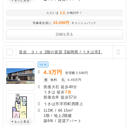
もっと見る
1人
ただいま
が検討中！
20,000円
対象者全員に
キャッシュバック
詳細を見る
音吉 ３ｒｄ 1階の賃貸【福岡県 / うきは市】
NEW
4.3
万円
管理費
3,500円
敷
無料
礼
6.45万円
筑後大石 徒歩40分
うきは 徒歩
7分
筑後吉井 徒歩57分
うきは市浮羽町西隈上
1LDK
/
44.15m²
1階 / 地上2階建
築8年
/ 賃貸アパート
もっと見る