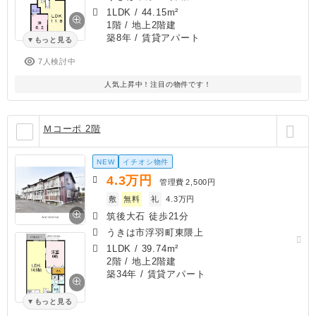
1LDK
/
44.15m²
1階 / 地上2階建
築8年
/ 賃貸アパート
もっと見る
7人検討中
人気上昇中！注目の物件です！
Ｍコーポ 2階
NEW
イチオシ物件
4.3
万円
管理費
2,500円
敷
無料
礼
4.3万円
筑後大石 徒歩21分
うきは市浮羽町東隈上
1LDK
/
39.74m²
2階 / 地上2階建
築34年
/ 賃貸アパート
もっと見る