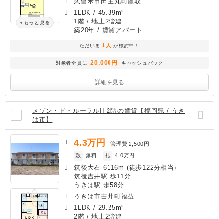
久留米市田主丸町鷹取
1LDK
/
45.39m²
1階 / 地上2階建
もっと見る
築20年
/ 賃貸アパート
1人
ただいま
が検討中！
20,000円
対象者全員に
キャッシュバック
詳細を見る
メゾン・ド・ルーラルII 2階の賃貸【福岡県 / うき
は市】
4.3
万円
管理費
2,500円
敷
無料
礼
4.0万円
筑後大石 6116m (徒歩122分相当)
筑後吉井駅 歩11分
うきは駅 歩58分
うきは市吉井町福益
1LDK
/
29.25m²
2階 / 地上2階建