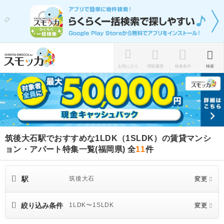
お気に入り
閲覧履歴
検索条件
検索
筑後大石駅でおすすめな1LDK（1SLDK）の賃貸マンシ
ョン・アパート特集一覧(福岡県)
全
11
件
駅
筑後大石
変更
絞り込み条件
1LDK〜1SLDK
変更