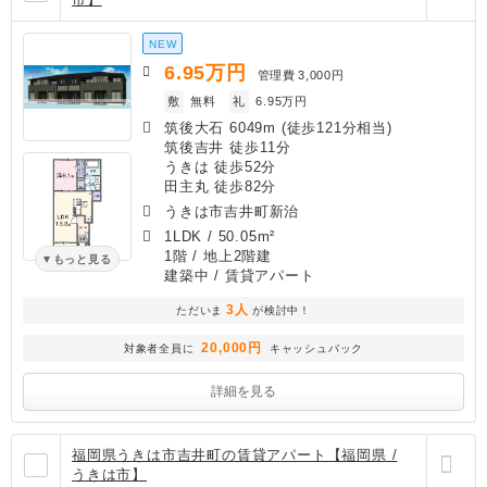
NEW
6.95
万円
管理費
3,000円
敷
無料
礼
6.95万円
筑後大石 6049m (徒歩121分相当)
筑後吉井 徒歩11分
うきは 徒歩52分
田主丸 徒歩82分
うきは市吉井町新治
1LDK
/
50.05m²
1階 / 地上2階建
もっと見る
建築中
/ 賃貸アパート
3人
ただいま
が検討中！
20,000円
対象者全員に
キャッシュバック
詳細を見る
福岡県うきは市吉井町の賃貸アパート【福岡県 /
うきは市】