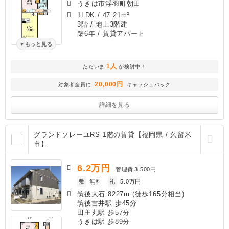
うきは市浮羽町朝田
1LDK
/
47.21m²
3階 / 地上3階建
築6年
/ 賃貸アパート
もっと見る
1人
ただいま
が検討中！
20,000円
対象者全員に
キャッシュバック
詳細を見る
グランドソレーユRS 1階の賃貸【福岡県 / 久留米
市】
6.2
万円
管理費
3,500円
敷
無料
礼
5.0万円
筑後大石 8227m (徒歩165分相当)
筑後吉井駅 歩45分
田主丸駅 歩57分
うきは駅 歩89分