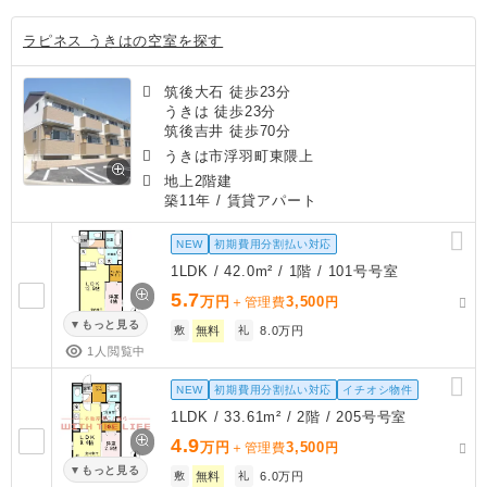
ラピネス うきはの空室を探す
筑後大石 徒歩23分
うきは 徒歩23分
筑後吉井 徒歩70分
うきは市浮羽町東隈上
地上2階建
築11年
/ 賃貸アパート
NEW
初期費用分割払い対応
1LDK / 42.0m² / 1階 / 101号号室
5.7
万円
3,500
＋管理費
円
もっと見る
敷
無料
礼
8.0万円
1人閲覧中
NEW
初期費用分割払い対応
イチオシ物件
1LDK / 33.61m² / 2階 / 205号号室
4.9
万円
3,500
＋管理費
円
もっと見る
敷
無料
礼
6.0万円