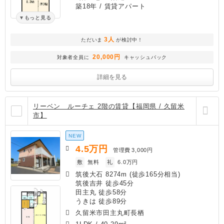
築18年
/ 賃貸アパート
もっと見る
3人
ただいま
が検討中！
20,000円
対象者全員に
キャッシュバック
詳細を見る
リーベン ルーチェ 2階の賃貸【福岡県 / 久留米
市】
NEW
4.5
万円
管理費
3,000円
敷
無料
礼
6.0万円
筑後大石 8274m (徒歩165分相当)
筑後吉井 徒歩45分
田主丸 徒歩58分
うきは 徒歩89分
久留米市田主丸町長栖