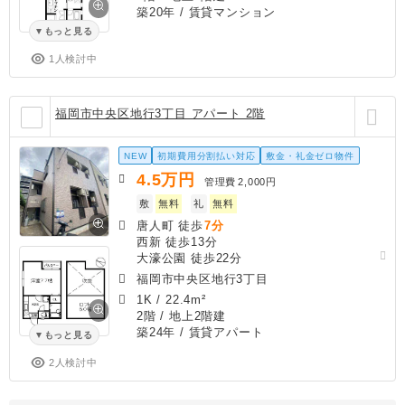
築20年
/ 賃貸マンション
もっと見る
1人検討中
福岡市中央区地行3丁目 アパート 2階
NEW
初期費用分割払い対応
敷金・礼金ゼロ物件
4.5
万円
管理費
2,000円
敷
無料
礼
無料
唐人町 徒歩
7分
西新 徒歩13分
大濠公園 徒歩22分
福岡市中央区地行3丁目
1K
/
22.4m²
2階 / 地上2階建
築24年
/ 賃貸アパート
もっと見る
2人検討中