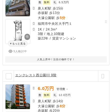
敷
無料
礼
6.5万円
唐人町駅 歩15分
赤坂駅 歩13分
5分
大濠公園駅 歩
福岡市中央区大手門１
1K
/
24.3m²
3階 / 地上10階建
築22年
/ 賃貸マンション
もっと見る
5人検討中
人気上昇中！注目の物件です！
エンクレスト西公園III 9階
6.0
万円
管理費
－
敷
無料
礼
12.0万円
唐人町駅 歩14分
8分
大濠公園駅 歩
赤坂駅 歩20分