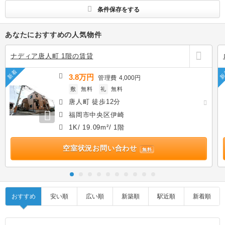
条件保存をする
あなたにおすすめの人気物件
ナディア唐人町 1階の賃貸
新着
新
3.8万円
管理費
4,000円
敷
無料
礼
無料
唐人町 徒歩12分
福岡市中央区伊崎
1K/ 19.09m²/ 1階
空室状況お問い合わせ
無料
おすすめ
安い順
広い順
新築順
駅近順
新着順