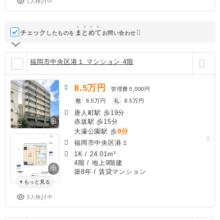
1人検討中
チェック
ま
と
め
て
したものを
お問い合わせ
福岡市中央区港１ マンション 4階
8.5
万円
管理費
5,000円
敷
8.5万円
礼
8.5万円
唐人町駅 歩19分
赤坂駅 歩15分
9分
大濠公園駅 歩
福岡市中央区港１
1K
/
24.01m²
4階 / 地上9階建
築8年
/ 賃貸マンション
もっと見る
3人検討中