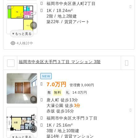
福岡市中央区唐人町2丁目
1K
/
18.24m²
2階 / 地上2階建
築22年
/ 賃貸アパート
もっと見る
4人検討中
福岡市中央区大手門３丁目 マンション 3階
NEW
7.0
万円
管理費
3,000円
敷
無料
礼
14.0万円
唐人町 徒歩13分
大濠公園 徒歩
3分
赤坂 徒歩16分
福岡市中央区大手門３丁目
1K
/
25.16m²
3階 / 地上10階建
築14年
/ 賃貸マンション
もっと見る