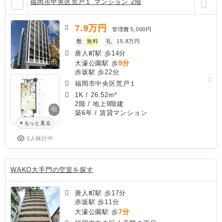
福岡市中央区荒戸１ マンション 2階
7.9
万円
管理費
5,000円
敷
無料
礼
15.8万円
唐人町駅 歩14分
9分
大濠公園駅 歩
赤坂駅 歩22分
福岡市中央区荒戸１
1K
/
26.52m²
2階 / 地上9階建
築6年
/ 賃貸マンション
もっと見る
2人検討中
WAKO大手門の空室を探す
唐人町駅 歩17分
赤坂駅 歩11分
7分
大濠公園駅 歩