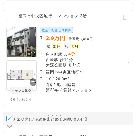
福岡市中央区地行１ マンション 2階
敷金・礼金ゼロ物件
3.9
万円
管理費
5,000円
敷
無料
礼
無料
4分
唐人町駅 歩
西新駅 歩14分
大濠公園駅 歩14分
福岡市中央区地行１
1K
/
20.0m²
2階 / 地上3階建
築38年
/ 賃貸マンション
もっと見る
4人検討中
チェック
ま
と
め
て
したものを
お問い合わせ