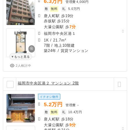
6.3
万円
管理費
4,000円
敷
無料
礼
5.0万円
唐人町駅 歩19分
赤坂駅 歩15分
7分
大濠公園駅 歩
福岡市中央区港１
1K
/
21.7m²
7階 / 地上10階建
築24年
/ 賃貸マンション
もっと見る
2人検討中
福岡市中央区港２ マンション 2階
イチオシ物件
5.2
万円
管理費
－
敷
無料
礼
10.4万円
唐人町駅 歩18分
9分
大濠公園駅 歩