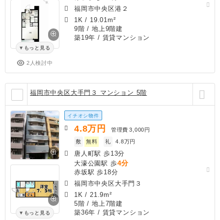
福岡市中央区港２
1K
/
19.01m²
9階 / 地上9階建
築19年
/ 賃貸マンション
もっと見る
2人検討中
福岡市中央区大手門３ マンション 5階
イチオシ物件
4.8
万円
管理費
3,000円
敷
無料
礼
4.8万円
唐人町駅 歩13分
4分
大濠公園駅 歩
赤坂駅 歩18分
福岡市中央区大手門３
1K
/
21.9m²
5階 / 地上7階建
築36年
/ 賃貸マンション
もっと見る