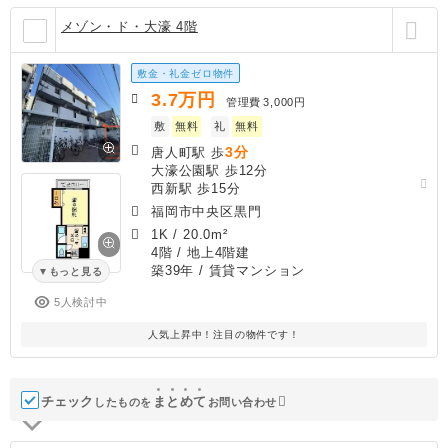
メゾン・ド・大濠 4階
敷金・礼金ゼロ物件
3.7
万円
管理費
3,000円
敷
無料
礼
無料
3分
唐人町駅 歩
大濠公園駅 歩12分
西新駅 歩15分
福岡市中央区黒門
1K
/
20.0m²
4階 / 地上4階建
築39年
/ 賃貸マンション
もっと見る
5人検討中
人気上昇中！注目の物件です！
チェック
ま
と
め
て
したものを
お問い合わせ