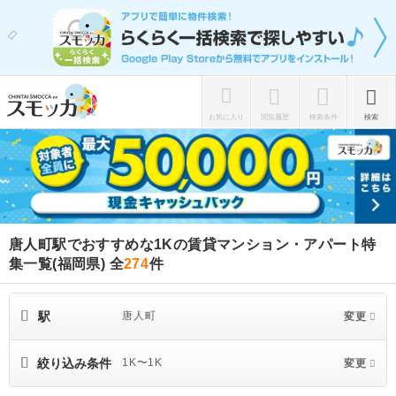
お気に入り
閲覧履歴
検索条件
検索
唐人町駅でおすすめな1Kの賃貸マンション・アパート特
集一覧(福岡県)
全
274
件
駅
唐人町
変更
絞り込み条件
1K〜1K
変更