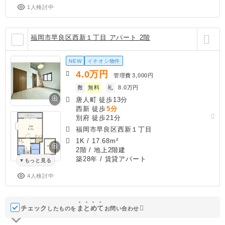
1人検討中
福岡市早良区西新１丁目 アパート 2階
NEW
イチオシ物件
4.0
万円
管理費
3,000円
敷
無料
礼
8.0万円
唐人町 徒歩13分
西新 徒歩
5分
別府 徒歩21分
福岡市早良区西新１丁目
1K
/
17.68m²
2階 / 地上2階建
築28年
/ 賃貸アパート
もっと見る
4人検討中
チェック
ま
と
め
て
したものを
お問い合わせ