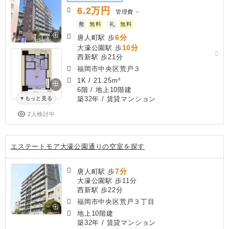
6.2
万円
管理費
－
敷
無料
礼
無料
6分
唐人町駅 歩
10分
大濠公園駅 歩
西新駅 歩21分
福岡市中央区荒戸３
1K
/
21.25m²
6階 / 地上10階建
築32年
/ 賃貸マンション
もっと見る
2人検討中
エステートモア大濠公園通りの空室を探す
7分
唐人町駅 歩
大濠公園駅 歩11分
西新駅 歩22分
福岡市中央区荒戸３丁目
地上10階建
築32年
/ 賃貸マンション