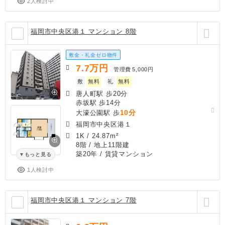
2人検討中
福岡市中央区港１ マンション 8階
敷金・礼金ゼロ物件
7.7
万円
管理費
5,000円
敷
無料
礼
無料
唐人町駅 歩20分
赤坂駅 歩14分
10分
大濠公園駅 歩
福岡市中央区港１
1K
/
24.87m²
8階 / 地上11階建
築20年
/ 賃貸マンション
もっと見る
1人検討中
福岡市中央区港１ マンション 7階