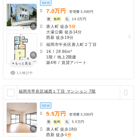
NEW
7.0
万円
管理費
3,000円
敷
無料
礼
14.0万円
唐人町 徒歩
5分
大濠公園 徒歩14分
西新 徒歩19分
福岡市中央区唐人町２丁目
1K
/
28.86m²
1階 / 地上2階建
築4年
/ 賃貸アパート
もっと見る
1人検討中
福岡市早良区城西１丁目 マンション 7階
NEW
5.5
万円
管理費
3,000円
敷
無料
礼
5.5万円
唐人町 徒歩18分
西新 徒歩
6分