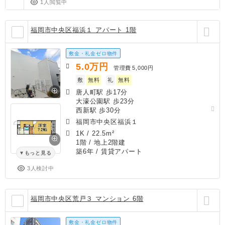
1人閲覧中
福岡市中央区福浜１ アパート 1階
敷金・礼金ゼロ物件
5.0
万円
管理費
5,000円
敷
無料
礼
無料
唐人町駅 歩17分
大濠公園駅 歩23分
西新駅 歩30分
福岡市中央区福浜１
1K
/
22.5m²
1階 / 地上2階建
築6年
/ 賃貸アパート
もっと見る
3人検討中
福岡市中央区荒戸３ マンション 6階
敷金・礼金ゼロ物件