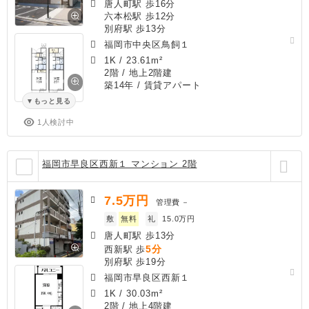
唐人町駅 歩16分
六本松駅 歩12分
別府駅 歩13分
福岡市中央区鳥飼１
1K
/
23.61m²
2階 / 地上2階建
築14年
/ 賃貸アパート
もっと見る
1人検討中
福岡市早良区西新１ マンション 2階
7.5
万円
管理費
－
敷
無料
礼
15.0万円
唐人町駅 歩13分
5分
西新駅 歩
別府駅 歩19分
福岡市早良区西新１
1K
/
30.03m²
2階 / 地上4階建