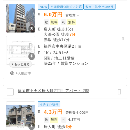
NEW
初期費用分割払い対応
敷金・礼金ゼロ物件
6.0
万円
管理費
－
敷
無料
礼
無料
唐人町 徒歩16分
大濠公園 徒歩
7分
赤坂 徒歩17分
福岡市中央区港2丁目
1K
/
24.91m²
6階 / 地上11階建
築22年
/ 賃貸マンション
もっと見る
4人検討中
福岡市中央区唐人町2丁目 アパート 2階
イチオシ物件
4.3
万円
管理費
4,000円
敷
無料
礼
4.3万円
唐人町 徒歩
6分