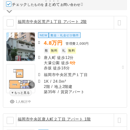
チェック
ま
と
め
て
したものを
お問い合わせ
福岡市中央区荒戸１丁目 アパート 2階
NEW
敷金・礼金ゼロ物件
4.8
万円
管理費
2,000円
敷
無料
礼
無料
唐人町 徒歩12分
大濠公園 徒歩
4分
赤坂 徒歩18分
福岡市中央区荒戸１丁目
1K
/
24.0m²
2階 / 地上2階建
築35年
/ 賃貸アパート
もっと見る
1人検討中
福岡市中央区唐人町２丁目 アパート 1階