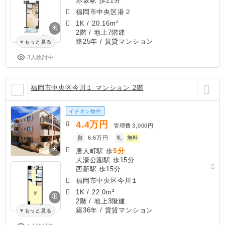
赤坂駅 歩21分
福岡市中央区港２
1K
/
20.16m²
2階 / 地上7階建
築25年
/ 賃貸マンション
もっと見る
3人検討中
福岡市中央区今川１ マンション 2階
イチオシ物件
4.4
万円
管理費
3,000円
敷
6.6万円
礼
無料
5分
唐人町駅 歩
大濠公園駅 歩15分
西新駅 歩15分
福岡市中央区今川１
1K
/
22.0m²
2階 / 地上3階建
築36年
/ 賃貸マンション
もっと見る