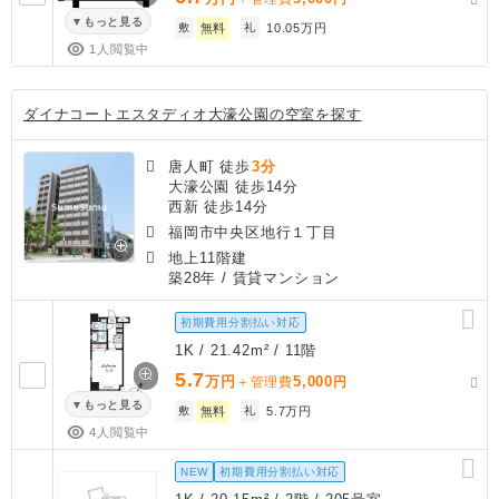
もっと見る
敷
無料
礼
10.05万円
1人閲覧中
ダイナコートエスタディオ大濠公園の空室を探す
唐人町 徒歩
3分
大濠公園 徒歩14分
西新 徒歩14分
福岡市中央区地行１丁目
地上11階建
築28年
/ 賃貸マンション
初期費用分割払い対応
1K / 21.42m² / 11階
5.7
万円
5,000
＋管理費
円
もっと見る
敷
無料
礼
5.7万円
4人閲覧中
NEW
初期費用分割払い対応