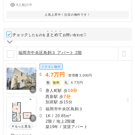
8人検討中
人気上昇中！注目の物件です！
チェック
ま
と
め
て
したものを
お問い合わせ
福岡市中央区鳥飼３ アパート 2階
イチオシ物件
4.7
万円
管理費
3,000円
敷
無料
礼
4.7万円
10分
唐人町駅 歩
7分
西新駅 歩
別府駅 歩15分
福岡市中央区鳥飼３
1K
/
20.85m²
2階 / 地上2階建
築19年
/ 賃貸アパート
もっと見る