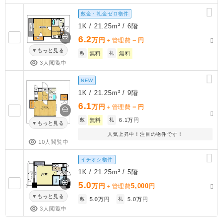
敷金・礼金ゼロ物件
1K / 21.25m² / 6階
6.2
万円
－
＋管理費
円
もっと見る
敷
無料
礼
無料
3人閲覧中
NEW
1K / 21.25m² / 9階
6.1
万円
－
＋管理費
円
敷
無料
礼
6.1万円
もっと見る
人気上昇中！注目の物件です！
10人閲覧中
イチオシ物件
1K / 21.25m² / 5階
5.0
万円
5,000
＋管理費
円
もっと見る
敷
5.0万円
礼
5.0万円
3人閲覧中