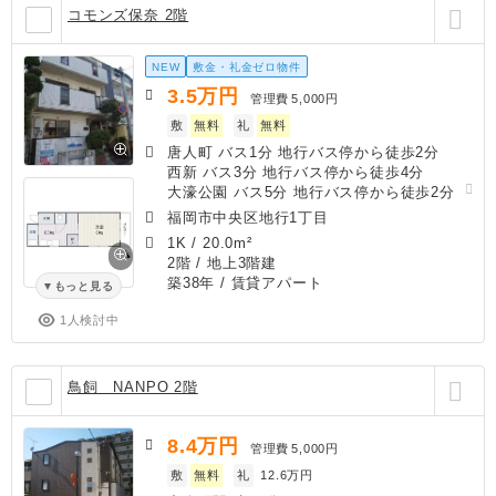
コモンズ保奈 2階
NEW
敷金・礼金ゼロ物件
3.5
万円
管理費
5,000円
敷
無料
礼
無料
唐人町 バス1分 地行バス停から徒歩2分
西新 バス3分 地行バス停から徒歩4分
大濠公園 バス5分 地行バス停から徒歩2分
福岡市中央区地行1丁目
1K
/
20.0m²
2階 / 地上3階建
築38年
/ 賃貸アパート
もっと見る
1人検討中
鳥飼 NANPO 2階
8.4
万円
管理費
5,000円
敷
無料
礼
12.6万円