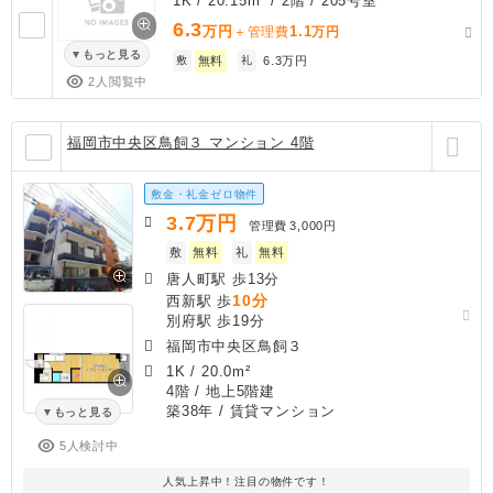
1K / 20.15m² / 2階 / 205号室
6.3
万円
1.1
＋管理費
万円
もっと見る
敷
無料
礼
6.3万円
2人閲覧中
福岡市中央区鳥飼３ マンション 4階
敷金・礼金ゼロ物件
3.7
万円
管理費
3,000円
敷
無料
礼
無料
唐人町駅 歩13分
10分
西新駅 歩
別府駅 歩19分
福岡市中央区鳥飼３
1K
/
20.0m²
4階 / 地上5階建
築38年
/ 賃貸マンション
もっと見る
5人検討中
人気上昇中！注目の物件です！