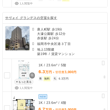
1人閲覧中
サヴォイ グランデスの空室を探す
唐人町駅 歩19分
大濠公園駅 歩12分
赤坂駅 歩24分
福岡市中央区港３丁目
地上13階建
築19年
/ 賃貸マンション
1K / 23.6m² / 5階
6.3
万円
3,000
＋管理費
円
敷
無料
礼
6.3万円
もっと見る
1人閲覧中
NEW
1K / 23.6m² / 4階
6.7
万円
5,000
＋管理費
円