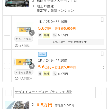
福岡市中央区大手門２丁目
地上11階建
築27年
/ 賃貸マンション
1K / 25.0m² / 10階
5.6
万円
5,000
＋管理費
円
敷
無料
礼
5.6万円
もっと見る
人気上昇中！注目の物件です！
8人閲覧中
NEW
1K / 24.9m² / 10階
5.6
万円
5,000
＋管理費
円
もっと見る
敷
無料
礼
8.4万円
1人閲覧中
サヴォイステュディオブランシェ 3階
6.5
万円
管理費
3,000円