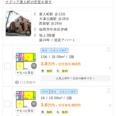
ナディア唐人町の空室を探す
唐人町駅 歩12分
大濠公園駅 歩18分
西新駅 歩28分
福岡市中央区伊崎
地上2階建
築24年
/ 賃貸アパート
敷金・礼金ゼロ物件
1SK / 19.09m² / 1階
3.8
万円
4,000
＋管理費
円
敷
無料
礼
無料
もっと見る
人気上昇中！注目の物件です！
27人閲覧中
NEW
敷金・礼金ゼロ物件
1K / 19.09m² / 1階
3.8
万円
4,000
＋管理費
円
もっと見る
敷
無料
礼
無料