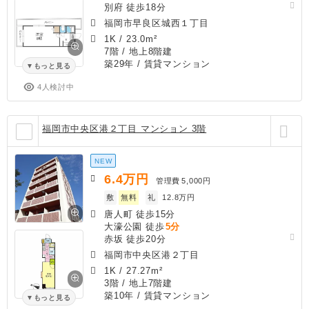
別府 徒歩18分
福岡市早良区城西１丁目
1K
/
23.0m²
7階 / 地上8階建
築29年
/ 賃貸マンション
もっと見る
4人検討中
福岡市中央区港２丁目 マンション 3階
NEW
6.4
万円
管理費
5,000円
敷
無料
礼
12.8万円
唐人町 徒歩15分
大濠公園 徒歩
5分
赤坂 徒歩20分
福岡市中央区港２丁目
1K
/
27.27m²
3階 / 地上7階建
築10年
/ 賃貸マンション
もっと見る