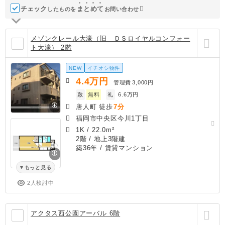
チェック
ま
と
め
て
したものを
お問い合わせ
メゾンクレール大濠（旧 ＤＳロイヤルコンフォー
ト大濠） 2階
NEW
イチオシ物件
4.4
万円
管理費
3,000円
敷
無料
礼
6.6万円
唐人町 徒歩
7分
福岡市中央区今川1丁目
1K
/
22.0m²
2階 / 地上3階建
築36年
/ 賃貸マンション
もっと見る
2人検討中
アクタス西公園アーバル 6階