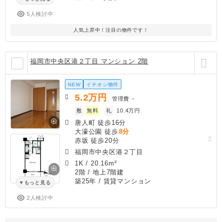
5人検討中
人気上昇中！注目の物件です！
福岡市中央区港２丁目 マンション 2階
NEW
イチオシ物件
5.2
万円
管理費
－
敷
無料
礼
10.4万円
唐人町 徒歩16分
大濠公園 徒歩
8分
赤坂 徒歩20分
福岡市中央区港２丁目
1K
/
20.16m²
2階 / 地上7階建
築25年
/ 賃貸マンション
もっと見る
2人検討中