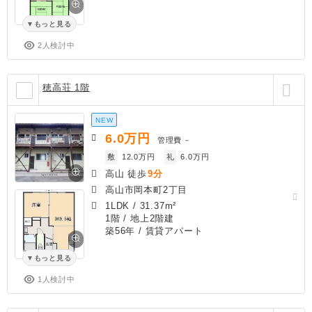
もっと見る
2人検討中
穂高荘 1階
NEW
6.0
万円
管理費
－
敷
12.0万円
礼
6.0万円
高山 徒歩
9分
高山市岡本町2丁目
1LDK
/
31.37m²
1階 / 地上2階建
築56年
/ 賃貸アパート
もっと見る
1人検討中