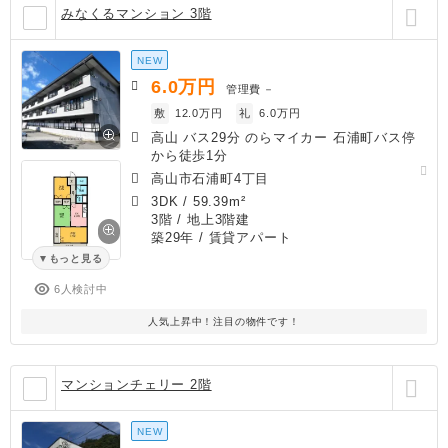
みなくるマンション 3階
NEW
6.0
万円
管理費
－
敷
12.0万円
礼
6.0万円
高山 バス29分 のらマイカー 石浦町バス停
から徒歩1分
高山市石浦町4丁目
3DK
/
59.39m²
3階 / 地上3階建
築29年
/ 賃貸アパート
もっと見る
6人検討中
人気上昇中！注目の物件です！
マンションチェリー 2階
NEW