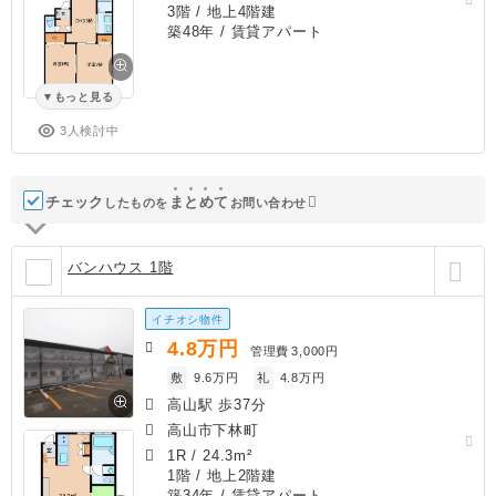
3階 / 地上4階建
築48年
/ 賃貸アパート
もっと見る
3人検討中
チェック
ま
と
め
て
したものを
お問い合わせ
バンハウス 1階
イチオシ物件
4.8
万円
管理費
3,000円
敷
9.6万円
礼
4.8万円
高山駅 歩37分
高山市下林町
1R
/
24.3m²
1階 / 地上2階建
築34年
/ 賃貸アパート