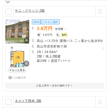
サニ・フラッツ 2階
NEW
イチオシ物件
3.8
万円
管理費
－
敷
3.8万円
礼
無料
高山 バス15分 濃飛バス 二ッ葉から徒歩8分
高山市清見町牧ケ洞
1R
/
24.84m²
2階 / 地上2階建
築24年
/ 賃貸アパート
もっと見る
7人検討中
人気上昇中！注目の物件です！
ネスト下岡本 2階