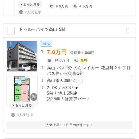
もっと見る
敷
9.0万円
礼
4.5万円
2人閲覧中
トゥルーハイツ高山 5階
NEW
7.0
万円
管理費
4,000円
敷
14.0万円
礼
無料
高山 バス9分 のらマイカー 花里町２中丁目
バス停から徒歩1分
高山市天満町2丁目
2LDK
/
50.37m²
5階 / 地上5階建
築25年
/ 賃貸アパート
もっと見る
9人検討中
人気上昇中！注目の物件です！