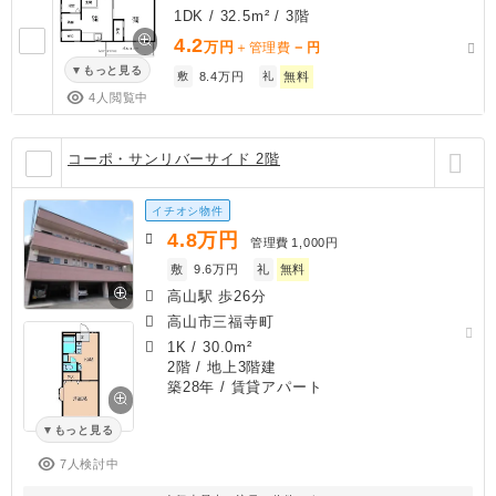
1DK / 32.5m² / 3階
4.2
万円
－
＋管理費
円
もっと見る
敷
8.4万円
礼
無料
4人閲覧中
コーポ・サンリバーサイド 2階
イチオシ物件
4.8
万円
管理費
1,000円
敷
9.6万円
礼
無料
高山駅 歩26分
高山市三福寺町
1K
/
30.0m²
2階 / 地上3階建
築28年
/ 賃貸アパート
もっと見る
7人検討中