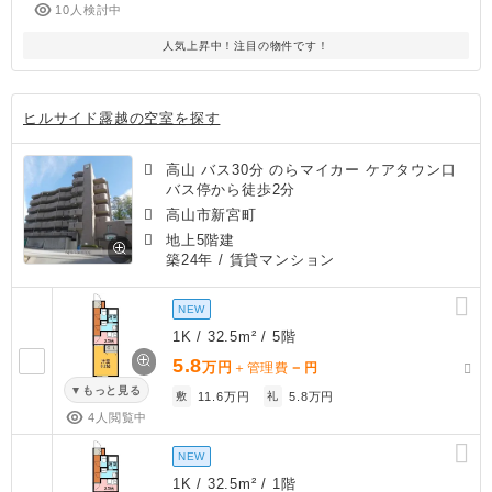
10人検討中
人気上昇中！注目の物件です！
ヒルサイド露越の空室を探す
高山 バス30分 のらマイカー ケアタウン口
バス停から徒歩2分
高山市新宮町
地上5階建
築24年
/ 賃貸マンション
NEW
1K / 32.5m² / 5階
5.8
万円
－
＋管理費
円
もっと見る
敷
11.6万円
礼
5.8万円
4人閲覧中
NEW
1K / 32.5m² / 1階