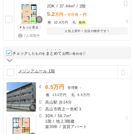
2DK / 37.44m² / 2階
5.2
万円
－
＋管理費
円
敷
10.4万円
礼
無料
もっと見る
人気上昇中！注目の物件です！
7人閲覧中
チェック
ま
と
め
て
したものを
お問い合わせ
メゾンアムール 1階
6.5
万円
管理費
－
敷
13.0万円
礼
6.5万円
高山駅 歩14分
高山市西之一色町３
3DK
/
56.7m²
1階 / 地上3階建
築30年
/ 賃貸アパート