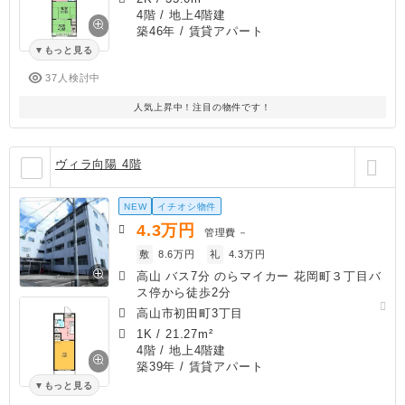
4階 / 地上4階建
築46年
/ 賃貸アパート
もっと見る
37人検討中
人気上昇中！注目の物件です！
ヴィラ向陽 4階
NEW
イチオシ物件
4.3
万円
管理費
－
敷
8.6万円
礼
4.3万円
高山 バス7分 のらマイカー 花岡町３丁目バ
ス停から徒歩2分
高山市初田町3丁目
1K
/
21.27m²
4階 / 地上4階建
築39年
/ 賃貸アパート
もっと見る