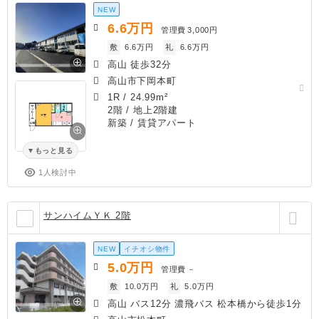
NEW
6.6
万円
管理費
3,000円
敷
6.6万円
礼
6.6万円
高山 徒歩32分
高山市下岡本町
1R
/
24.99m²
2階 / 地上2階建
新築
/ 賃貸アパート
もっと見る
1人検討中
サンハイムＹＫ 2階
NEW
イチオシ物件
5.0
万円
管理費
－
敷
10.0万円
礼
5.0万円
高山 バス12分 濃飛バス 松本橋から徒歩1分