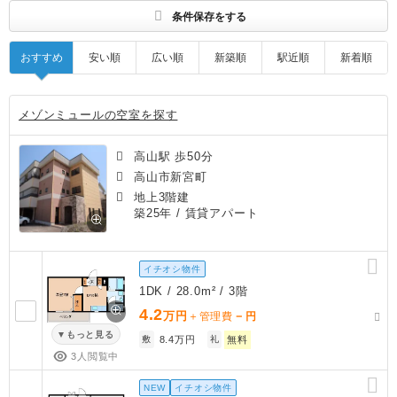
条件保存をする
おすすめ
安い順
広い順
新築順
駅近順
新着順
メゾンミュールの空室を探す
高山駅 歩50分
高山市新宮町
地上3階建
築25年
/ 賃貸アパート
イチオシ物件
1DK / 28.0m² / 3階
4.2
万円
－
＋管理費
円
もっと見る
敷
8.4万円
礼
無料
3人閲覧中
NEW
イチオシ物件