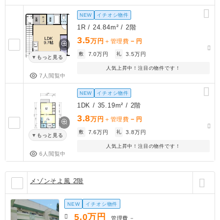
NEW
イチオシ物件
1R / 24.84m² / 2階
3.5
万円
－
＋管理費
円
敷
7.0万円
礼
3.5万円
もっと見る
人気上昇中！注目の物件です！
7人閲覧中
NEW
イチオシ物件
1DK / 35.19m² / 2階
3.8
万円
－
＋管理費
円
敷
7.6万円
礼
3.8万円
もっと見る
人気上昇中！注目の物件です！
6人閲覧中
メゾンそよ風 2階
NEW
イチオシ物件
5.0
万円
管理費
－