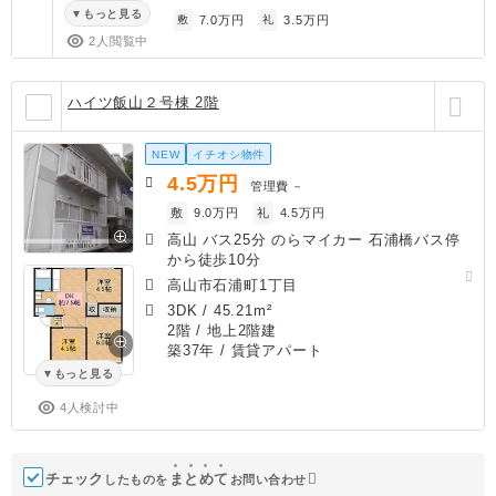
もっと見る
敷
7.0万円
礼
3.5万円
2人閲覧中
ハイツ飯山２号棟 2階
NEW
イチオシ物件
4.5
万円
管理費
－
敷
9.0万円
礼
4.5万円
高山 バス25分 のらマイカー 石浦橋バス停
から徒歩10分
高山市石浦町1丁目
3DK
/
45.21m²
2階 / 地上2階建
築37年
/ 賃貸アパート
もっと見る
4人検討中
チェック
ま
と
め
て
したものを
お問い合わせ