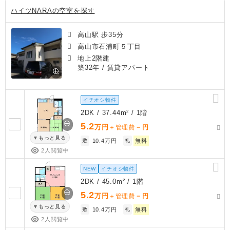
ハイツNARAの空室を探す
高山駅 歩35分
高山市石浦町５丁目
地上2階建
築32年
/ 賃貸アパート
イチオシ物件
2DK / 37.44m² / 1階
5.2
万円
－
＋管理費
円
もっと見る
敷
10.4万円
礼
無料
2人閲覧中
NEW
イチオシ物件
2DK / 45.0m² / 1階
5.2
万円
－
＋管理費
円
もっと見る
敷
10.4万円
礼
無料
2人閲覧中