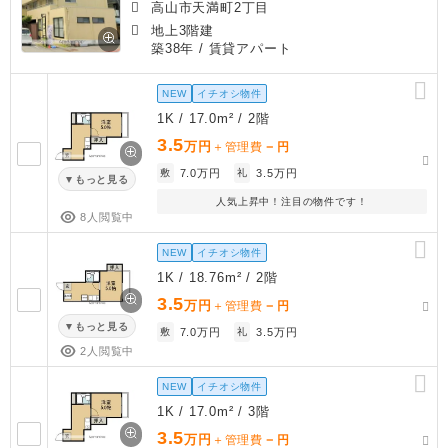
高山市天満町2丁目
地上3階建
築38年
/ 賃貸アパート
NEW
イチオシ物件
1K / 17.0m² / 2階
3.5
万円
－
＋管理費
円
敷
7.0万円
礼
3.5万円
もっと見る
人気上昇中！注目の物件です！
8人閲覧中
NEW
イチオシ物件
1K / 18.76m² / 2階
3.5
万円
－
＋管理費
円
もっと見る
敷
7.0万円
礼
3.5万円
2人閲覧中
NEW
イチオシ物件
1K / 17.0m² / 3階
3.5
万円
－
＋管理費
円