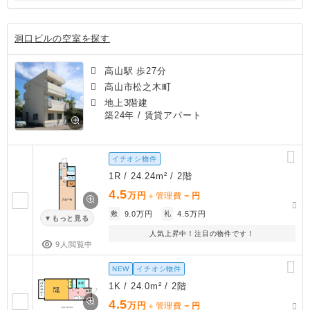
洞口ビルの空室を探す
高山駅 歩27分
高山市松之木町
地上3階建
築24年
/ 賃貸アパート
イチオシ物件
1R / 24.24m² / 2階
4.5
万円
－
＋管理費
円
敷
9.0万円
礼
4.5万円
もっと見る
人気上昇中！注目の物件です！
9人閲覧中
NEW
イチオシ物件
1K / 24.0m² / 2階
4.5
万円
－
＋管理費
円