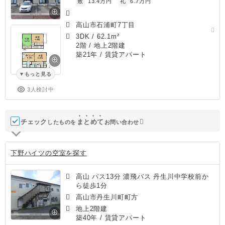
敷
13.4万円
礼
6.7万円
高山市石浦町7丁目
3DK
/
62.1m²
2階 / 地上2階建
築21年
/ 賃貸アパート
もっと見る
3人検討中
チェック
ま
と
め
て
したものを
お問い合わせ
下野ハイツの空室を探す
高山 バス13分 濃飛バス 丹生川中学校前か
ら徒歩1分
高山市丹生川町町方
地上2階建
築40年
/ 賃貸アパート