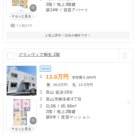
3階 / 地上3階建
築24年
/ 賃貸アパート
もっと見る
7人検討中
人気上昇中！注目の物件です！
グランヴィア桐生 2階
NEW
13.0
万円
管理費
5,000円
敷
26.0万円
礼
13.0万円
高山 徒歩18分
高山市桐生町4丁目
2LDK
/
65.98m²
2階 / 地上2階建
築6年
/ 賃貸マンション
もっと見る