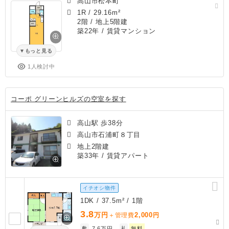
高山市松本町
1R
/
29.16m²
2階 / 地上5階建
築22年
/ 賃貸マンション
もっと見る
1人検討中
コーポ グリーンヒルズの空室を探す
高山駅 歩38分
高山市石浦町８丁目
地上2階建
築33年
/ 賃貸アパート
イチオシ物件
1DK / 37.5m² / 1階
3.8
万円
2,000
＋管理費
円
敷
7.6万円
礼
無料