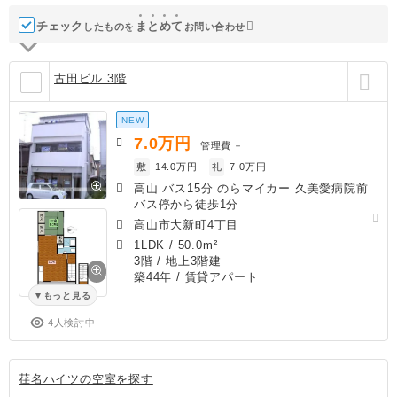
チェック
ま
と
め
て
したものを
お問い合わせ
古田ビル 3階
NEW
7.0
万円
管理費
－
敷
14.0万円
礼
7.0万円
高山 バス15分 のらマイカー 久美愛病院前
バス停から徒歩1分
高山市大新町4丁目
1LDK
/
50.0m²
3階 / 地上3階建
築44年
/ 賃貸アパート
もっと見る
4人検討中
荏名ハイツの空室を探す