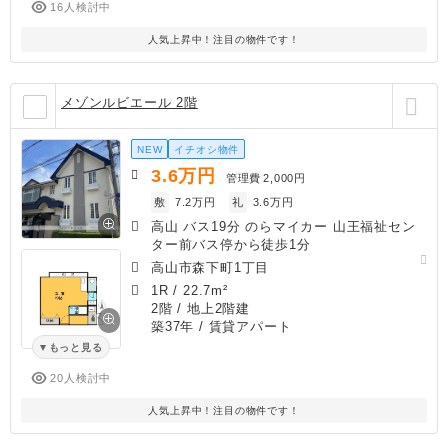
16人検討中
人気上昇中！注目の物件です！
メゾンルビエール 2階
NEW
イチオシ物件
3.6
万円
管理費
2,000円
敷
7.2万円
礼
3.6万円
高山 バス19分 のらマイカー 山王福祉セン
ター前バス停から徒歩1分
高山市森下町1丁目
1R
/
22.7m²
2階 / 地上2階建
築37年
/ 賃貸アパート
もっと見る
20人検討中
人気上昇中！注目の物件です！