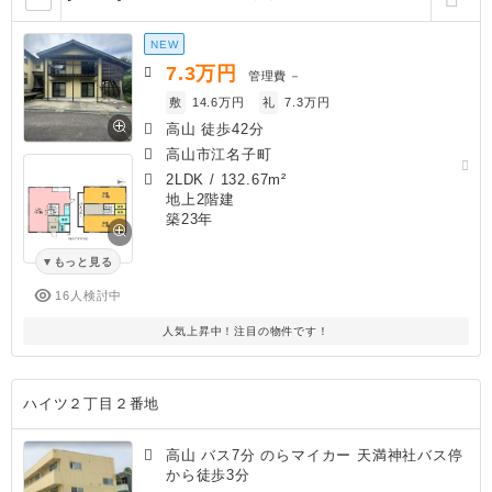
NEW
7.3
万円
管理費
－
敷
14.6万円
礼
7.3万円
高山 徒歩42分
高山市江名子町
2LDK
/
132.67m²
地上2階建
築23年
もっと見る
16人検討中
人気上昇中！注目の物件です！
ハイツ２丁目２番地
高山 バス7分 のらマイカー 天満神社バス停
から徒歩3分