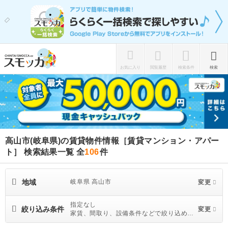
お気に入り
閲覧履歴
検索条件
検索
高山市(岐阜県)の賃貸物件情報［賃貸マンション・アパー
ト］ 検索結果一覧
全
106
件
地域
岐阜県 高山市
変更
指定なし
絞り込み条件
変更
家賃、間取り、設備条件などで絞り込めま
す