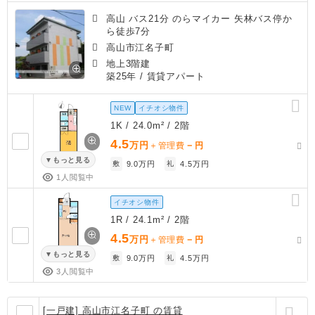
高山 バス21分 のらマイカー 矢林バス停か
ら徒歩7分
高山市江名子町
地上3階建
築25年
/ 賃貸アパート
NEW
イチオシ物件
1K / 24.0m² / 2階
4.5
万円
－
＋管理費
円
もっと見る
敷
9.0万円
礼
4.5万円
1人閲覧中
イチオシ物件
1R / 24.1m² / 2階
4.5
万円
－
＋管理費
円
もっと見る
敷
9.0万円
礼
4.5万円
3人閲覧中
[一戸建] 高山市江名子町 の賃貸