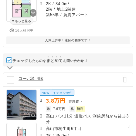
2K
/
34.0m²
2階 / 地上2階建
築55年
/ 賃貸アパート
もっと見る
16人検討中
人気上昇中！注目の物件です！
チェック
ま
と
め
て
したものを
お問い合わせ
コーポ滝 4階
NEW
イチオシ物件
3.8
万円
管理費
－
敷
7.6万円
礼
無料
高山 バス11分 濃飛バス 測候所前から徒歩3
分
高山市桐生町6丁目
2K
/
35.0m²