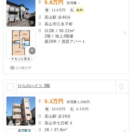
5.8
万円
管理費
－
敷
11.6万円
礼
無料
高山駅 歩46分
高山市江名子町
2LDK
/
50.22m²
2階 / 地上2階建
築26年
/ 賃貸アパート
もっと見る
2人検討中
ひらのハイツ 3階
5.3
万円
管理費
1,000円
敷
10.6万円
礼
5.3万円
高山駅 歩19分
高山市七日町３
2K
/
37.8m²