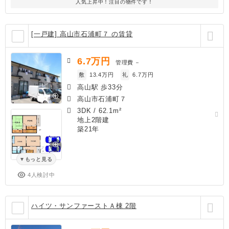
人気上昇中！注目の物件です！
[一戸建] 高山市石浦町７ の賃貸
6.7
万円
管理費
－
敷
13.4万円
礼
6.7万円
高山駅 歩33分
高山市石浦町７
3DK
/
62.1m²
地上2階建
築21年
もっと見る
4人検討中
ハイツ・サンファーストＡ棟 2階