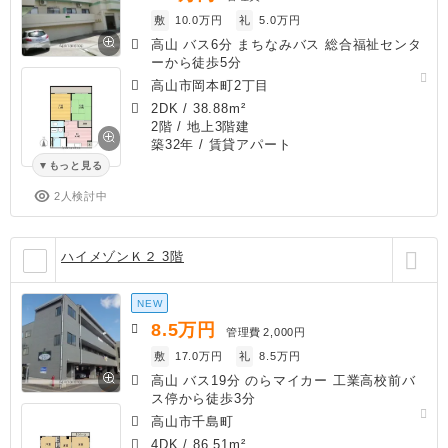
敷
10.0万円
礼
5.0万円
高山 バス6分 まちなみバス 総合福祉センタ
ーから徒歩5分
高山市岡本町2丁目
2DK
/
38.88m²
2階 / 地上3階建
築32年
/ 賃貸アパート
もっと見る
2人検討中
ハイメゾンＫ２ 3階
NEW
8.5
万円
管理費
2,000円
敷
17.0万円
礼
8.5万円
高山 バス19分 のらマイカー 工業高校前バ
ス停から徒歩3分
高山市千島町
4DK
/
86.51m²