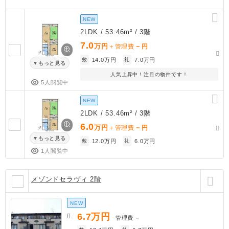
NEW
2LDK / 53.46m² / 3階
7.0
万円
－
＋管理費
円
敷
14.0万円
礼
7.0万円
もっと見る
人気上昇中！注目の物件です！
5人閲覧中
NEW
2LDK / 53.46m² / 3階
6.0
万円
－
＋管理費
円
もっと見る
敷
12.0万円
礼
6.0万円
1人閲覧中
メゾンドセラヴィ 2階
NEW
6.7
万円
管理費
－