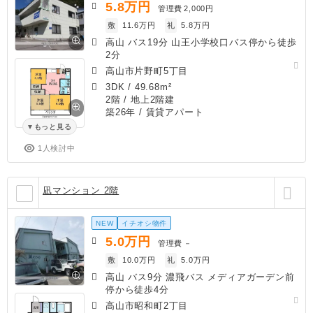
5.8
万円
管理費
2,000円
敷
11.6万円
礼
5.8万円
高山 バス19分 山王小学校口バス停から徒歩
2分
高山市片野町5丁目
3DK
/
49.68m²
2階 / 地上2階建
築26年
/ 賃貸アパート
もっと見る
1人検討中
凪マンション 2階
NEW
イチオシ物件
5.0
万円
管理費
－
敷
10.0万円
礼
5.0万円
高山 バス9分 濃飛バス メディアガーデン前
停から徒歩4分
高山市昭和町2丁目