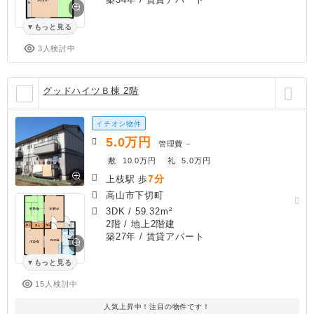
もっと見る
3人検討中
グッドハイツＢ棟 2階
イチオシ物件
5.0
万円
管理費
－
敷
10.0万円
礼
5.0万円
7分
上枝駅 歩
高山市下切町
3DK
/
59.32m²
2階 / 地上2階建
築27年
/ 賃貸アパート
もっと見る
15人検討中
人気上昇中！注目の物件です！