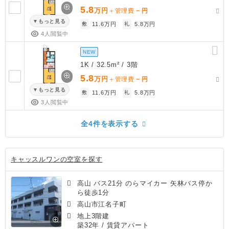
5.8
万円
－
＋管理費
円
もっと見る
敷
11.6万円
礼
5.8万円
4人閲覧中
NEW
1K / 32.5m² / 3階
5.8
万円
－
＋管理費
円
もっと見る
敷
11.6万円
礼
5.8万円
3人閲覧中
全4件を表示する
キャッスルワンの空室を探す
高山 バス21分 のらマイカー 矢林バス停か
ら徒歩1分
高山市江名子町
地上3階建
築32年
/ 賃貸アパート