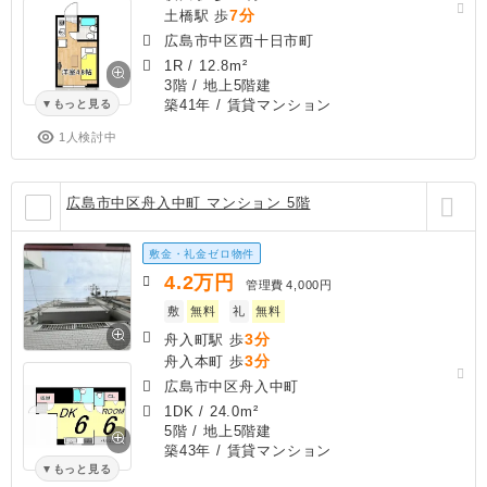
7分
土橋駅 歩
広島市中区西十日市町
1R
/
12.8m²
3階 / 地上5階建
築41年
/ 賃貸マンション
もっと見る
1人検討中
広島市中区舟入中町 マンション 5階
敷金・礼金ゼロ物件
4.2
万円
管理費
4,000円
敷
無料
礼
無料
3分
舟入町駅 歩
3分
舟入本町 歩
広島市中区舟入中町
1DK
/
24.0m²
5階 / 地上5階建
築43年
/ 賃貸マンション
もっと見る