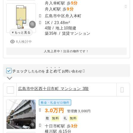
5分
舟入幸町駅 歩
9分
舟入町駅 歩
広島市中区舟入本町
1K
/
23.48m²
4階 / 地上10階建
もっと見る
築35年
/ 賃貸マンション
6人検討中
人気上昇中！注目の物件です！
チェック
ま
と
め
て
したものを
お問い合わせ
広島市中区西十日市町 マンション 3階
敷金・礼金ゼロ物件
3.0
万円
管理費
3,000円
敷
無料
礼
無料
3分
十日市町駅 歩
横川駅 歩15分