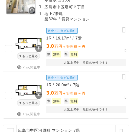
本通駅 歩15分
広島市中区堺町２丁目
地上7階建
築32年
/ 賃貸マンション
敷金・礼金ゼロ物件
1R / 19.17m² / 7階
3.0
万円
－
＋管理費
円
敷
無料
礼
無料
もっと見る
人気上昇中！注目の物件です！
25人閲覧中
敷金・礼金ゼロ物件
1R / 20.0m² / 7階
3.0
万円
－
＋管理費
円
敷
無料
礼
無料
もっと見る
人気上昇中！注目の物件です！
18人閲覧中
広島市中区河原町 マンション 7階