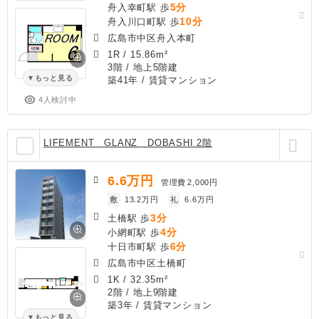
5分
舟入幸町駅 歩
10分
舟入川口町駅 歩
広島市中区舟入本町
1R
/
15.86m²
3階 / 地上5階建
もっと見る
築41年
/ 賃貸マンション
4人検討中
LIFEMENT GLANZ DOBASHI 2階
6.6
万円
管理費
2,000円
敷
13.2万円
礼
6.6万円
3分
土橋駅 歩
4分
小網町駅 歩
6分
十日市町駅 歩
広島市中区土橋町
1K
/
32.35m²
2階 / 地上9階建
築3年
/ 賃貸マンション
もっと見る