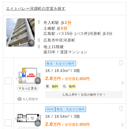
エイトバレー河原町の空室を探す
2分
舟入町駅 歩
5分
土橋駅 歩
広島駅 バス15分 (バス停)河原町 歩3分
広島市中区河原町
地上11階建
築31年
/ 賃貸マンション
敷金・礼金ゼロ物件
1K / 18.43m² / 4階
2.8
万円
2,000
＋管理費
円
敷
無料
礼
無料
もっと見る
人気上昇中！注目の物件です！
8人閲覧中
NEW
敷金・礼金ゼロ物件
1K / 18.54m² / 3階
2.8
万円
2,000
＋管理費
円