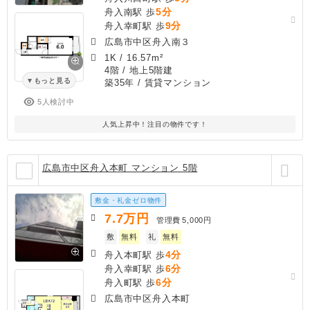
5分
舟入南駅 歩
9分
舟入幸町駅 歩
広島市中区舟入南３
1K
/
16.57m²
4階 / 地上5階建
もっと見る
築35年
/ 賃貸マンション
5人検討中
人気上昇中！注目の物件です！
広島市中区舟入本町 マンション 5階
敷金・礼金ゼロ物件
7.7
万円
管理費
5,000円
敷
無料
礼
無料
4分
舟入本町駅 歩
6分
舟入幸町駅 歩
6分
舟入町駅 歩
広島市中区舟入本町