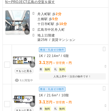
NーPROJECT広島の空室を探す
2分
舟入町駅 歩
5分
土橋駅 歩
10分
十日市町駅 歩
広島市中区舟入町
地上11階建
築25年
/ 賃貸マンション
敷金・礼金ゼロ物件
1K / 22.14m² / 6階
3.1
万円
－
＋管理費
円
敷
無料
礼
無料
もっと見る
人気上昇中！注目の物件です！
9人閲覧中
敷金・礼金ゼロ物件
1K / 21.6m² / 10階
3.1
万円
－
＋管理費
円
敷
無料
礼
無料
もっと見る