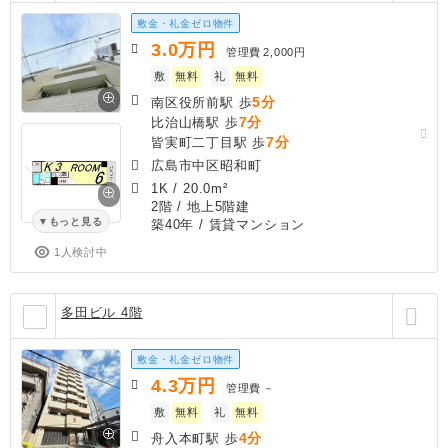
敷金・礼金ゼロ物件
3.0
万円
管理費
2,000円
敷
無料
礼
無料
5分
南区役所前駅 歩
7分
比治山橋駅 歩
7分
皆実町二丁目駅 歩
広島市中区昭和町
1K
/
20.0m²
2階 / 地上5階建
もっと見る
築40年
/ 賃貸マンション
1人検討中
多田ビル 4階
敷金・礼金ゼロ物件
4.3
万円
管理費
－
敷
無料
礼
無料
4分
舟入本町駅 歩