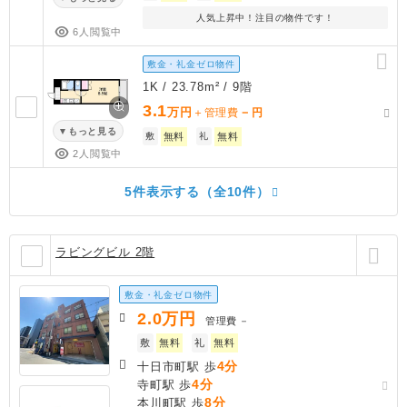
人気上昇中！注目の物件です！
6人閲覧中
敷金・礼金ゼロ物件
1K / 23.78m² / 9階
3.1
万円
－
＋管理費
円
もっと見る
敷
無料
礼
無料
2人閲覧中
5件表示する（全10件）
ラビングビル 2階
敷金・礼金ゼロ物件
2.0
万円
管理費
－
敷
無料
礼
無料
4分
十日市町駅 歩
4分
寺町駅 歩
8分
本川町駅 歩