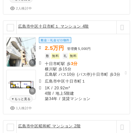
2人検討中
広島市中区十日市町１ マンション 4階
敷金・礼金ゼロ物件
2.5
万円
管理費
5,000円
敷
無料
礼
無料
3分
十日市町駅 歩
横川駅 歩15分
広島駅 バス10分 (バス停)十日市町 歩3分
広島市中区十日市町１
1K
/
20.92m²
4階 / 地上5階建
築34年
/ 賃貸マンション
もっと見る
1人検討中
広島市中区昭和町 マンション 2階