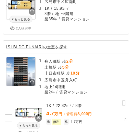
広島市中区広瀬町
1K
/
15.93m²
3階 / 地上5階建
築35年
/ 賃貸マンション
もっと見る
2人検討中
ISI BLDG FUNAIRIの空室を探す
2分
舟入町駅 歩
5分
土橋駅 歩
10分
十日市町駅 歩
広島市中区舟入町
地上14階建
築2年
/ 賃貸マンション
1K / 22.82m² / 8階
4.7
万円
8,000
＋管理費
円
敷
無料
礼
4.7万円
もっと見る