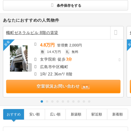
条件保存をする
あなたにおすすめの人気物件
幟町ゼネラルビル 8階の賃貸
新着
新
4.8万円
管理費
2,000円
敷
14.4万円
礼
無料
女学院前 徒歩
3分
広島市中区幟町
1R/ 22.36m²/ 8階
空室状況お問い合わせ
無料
おすすめ
安い順
広い順
新築順
駅近順
新着順