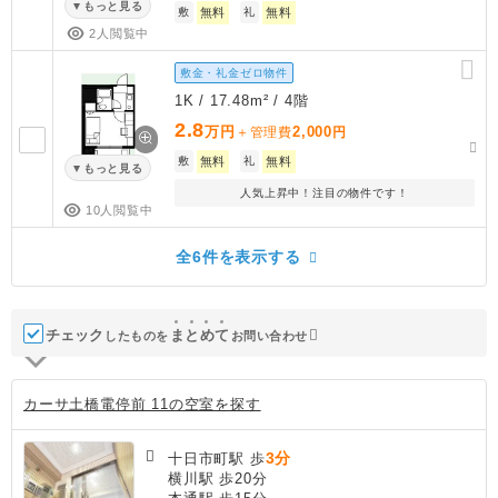
もっと見る
敷
無料
礼
無料
2人閲覧中
敷金・礼金ゼロ物件
1K / 17.48m² / 4階
2.8
万円
2,000
＋管理費
円
敷
無料
礼
無料
もっと見る
人気上昇中！注目の物件です！
10人閲覧中
全6件を表示する
チェック
ま
と
め
て
したものを
お問い合わせ
カーサ土橋電停前 11の空室を探す
3分
十日市町駅 歩
横川駅 歩20分