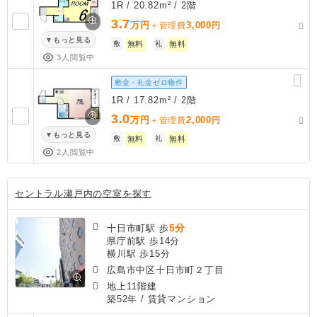
1R / 20.82m² / 2階
3.7
万円
3,000
＋管理費
円
もっと見る
敷
無料
礼
無料
3人閲覧中
敷金・礼金ゼロ物件
1R / 17.82m² / 2階
3.0
万円
2,000
＋管理費
円
もっと見る
敷
無料
礼
無料
2人閲覧中
セントラル瀬戸内の空室を探す
5分
十日市町駅 歩
県庁前駅 歩14分
横川駅 歩15分
広島市中区十日市町２丁目
地上11階建
築52年
/ 賃貸マンション