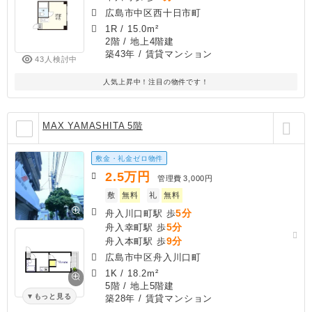
広島市中区西十日市町
1R
/
15.0m²
2階 / 地上4階建
築43年
/ 賃貸マンション
43人検討中
人気上昇中！注目の物件です！
MAX YAMASHITA 5階
敷金・礼金ゼロ物件
2.5
万円
管理費
3,000円
敷
無料
礼
無料
5分
舟入川口町駅 歩
5分
舟入幸町駅 歩
9分
舟入本町駅 歩
広島市中区舟入川口町
1K
/
18.2m²
5階 / 地上5階建
もっと見る
築28年
/ 賃貸マンション