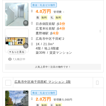
敷金・礼金ゼロ物件
4.0
万円
管理費
－
敷
無料
礼
無料
3分
日赤病院前駅 歩
4分
広電本社前駅 歩
6分
鷹野橋駅 歩
広島市中区千田町２
1K
/
21.0m²
4階 / 地上6階建
もっと見る
築30年
/ 賃貸マンション
7人検討中
人気上昇中！注目の物件です！
広島市中区南千田西町 マンション 1階
敷金・礼金ゼロ物件
2.0
万円
管理費
5,000円
敷
無料
礼
無料