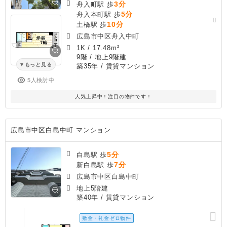
3分
舟入町駅 歩
5分
舟入本町駅 歩
10分
土橋駅 歩
広島市中区舟入中町
1K
/
17.48m²
9階 / 地上9階建
もっと見る
築35年
/ 賃貸マンション
5人検討中
人気上昇中！注目の物件です！
広島市中区白島中町 マンション
5分
白島駅 歩
7分
新白島駅 歩
広島市中区白島中町
地上5階建
築40年
/ 賃貸マンション
敷金・礼金ゼロ物件