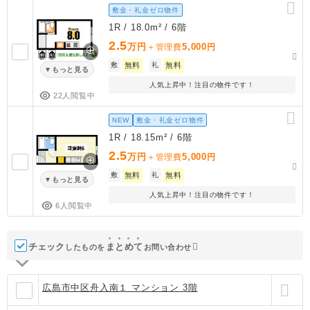
敷金・礼金ゼロ物件
1R / 18.0m² / 6階
2.5
万円
5,000
＋管理費
円
敷
無料
礼
無料
もっと見る
人気上昇中！注目の物件です！
22人閲覧中
NEW
敷金・礼金ゼロ物件
1R / 18.15m² / 6階
2.5
万円
5,000
＋管理費
円
敷
無料
礼
無料
もっと見る
人気上昇中！注目の物件です！
6人閲覧中
チェック
ま
と
め
て
したものを
お問い合わせ
広島市中区舟入南１ マンション 3階