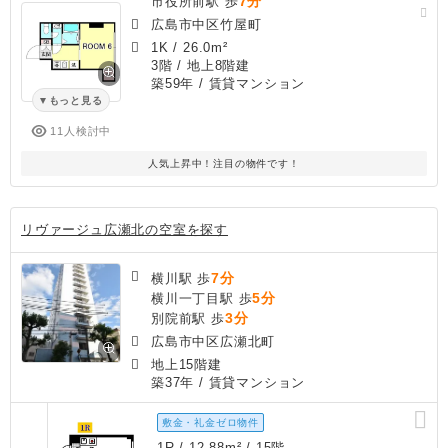
7分
市役所前駅 歩
広島市中区竹屋町
1K
/
26.0m²
3階 / 地上8階建
築59年
/ 賃貸マンション
もっと見る
11人検討中
人気上昇中！注目の物件です！
リヴァージュ広瀬北の空室を探す
7分
横川駅 歩
5分
横川一丁目駅 歩
3分
別院前駅 歩
広島市中区広瀬北町
地上15階建
築37年
/ 賃貸マンション
敷金・礼金ゼロ物件
1R / 12.88m² / 15階