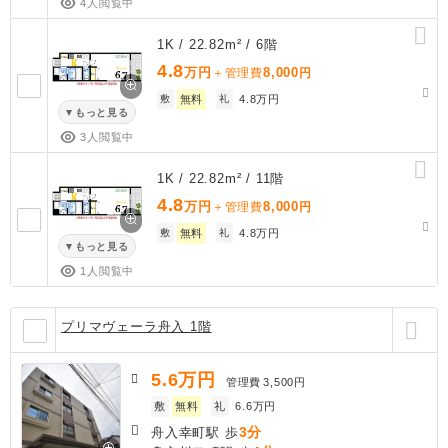
4人閲覧中
1K / 22.82m² / 6階
4.8
万円
8,000
＋管理費
円
敷
無料
礼
4.8万円
もっと見る
3人閲覧中
1K / 22.82m² / 11階
4.8
万円
8,000
＋管理費
円
敷
無料
礼
4.8万円
もっと見る
1人閲覧中
プリマヴェーラ舟入 1階
5.6
万円
管理費
3,500円
敷
無料
礼
6.6万円
3分
舟入幸町駅 歩