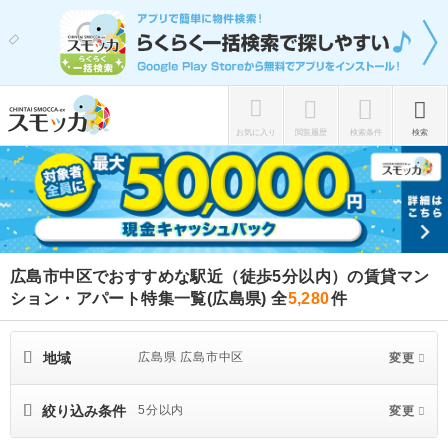
お気に入り
閲覧履歴
検索条件
検索
広島市中区でおすすめな駅近（徒歩5分以内）の賃貸マン
ション・アパート特集一覧(広島県)
全
5,280
件
地域
広島県 広島市中区
変更
絞り込み条件
5分以内
変更