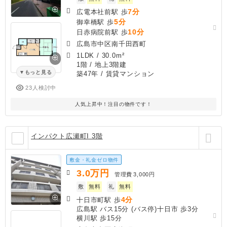
7分
広電本社前駅 歩
5分
御幸橋駅 歩
10分
日赤病院前駅 歩
広島市中区南千田西町
1LDK
/
30.0m²
1階 / 地上3階建
もっと見る
築47年
/ 賃貸マンション
23人検討中
人気上昇中！注目の物件です！
インパクト広瀬町I 3階
敷金・礼金ゼロ物件
3.0
万円
管理費
3,000円
敷
無料
礼
無料
4分
十日市町駅 歩
広島駅 バス15分 (バス停)十日市 歩3分
横川駅 歩15分