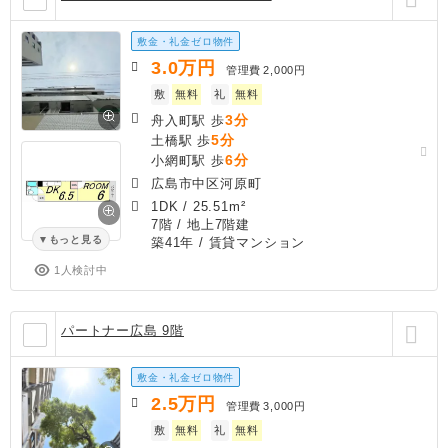
敷金・礼金ゼロ物件
3.0
万円
管理費
2,000円
敷
無料
礼
無料
3分
舟入町駅 歩
5分
土橋駅 歩
6分
小網町駅 歩
広島市中区河原町
1DK
/
25.51m²
7階 / 地上7階建
もっと見る
築41年
/ 賃貸マンション
1人検討中
パートナー広島 9階
敷金・礼金ゼロ物件
2.5
万円
管理費
3,000円
敷
無料
礼
無料