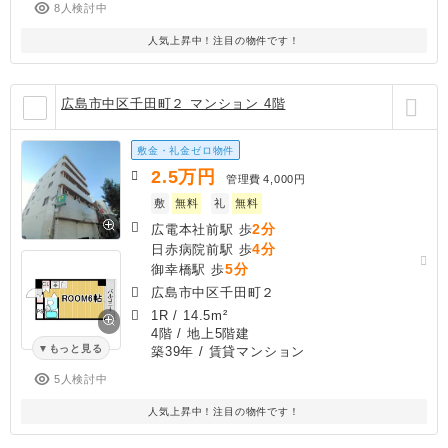
8人検討中
人気上昇中！注目の物件です！
広島市中区千田町２ マンション 4階
敷金・礼金ゼロ物件
2.5
万円
管理費
4,000円
敷
無料
礼
無料
2分
広電本社前駅 歩
4分
日赤病院前駅 歩
5分
御幸橋駅 歩
広島市中区千田町２
1R
/
14.5m²
4階 / 地上5階建
もっと見る
築39年
/ 賃貸マンション
5人検討中
人気上昇中！注目の物件です！