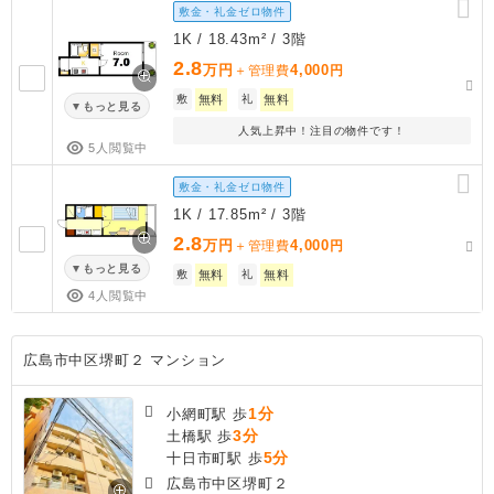
敷金・礼金ゼロ物件
1K / 18.43m² / 3階
2.8
万円
4,000
＋管理費
円
敷
無料
礼
無料
もっと見る
人気上昇中！注目の物件です！
5人閲覧中
敷金・礼金ゼロ物件
1K / 17.85m² / 3階
2.8
万円
4,000
＋管理費
円
もっと見る
敷
無料
礼
無料
4人閲覧中
広島市中区堺町２ マンション
1分
小網町駅 歩
3分
土橋駅 歩
5分
十日市町駅 歩
広島市中区堺町２