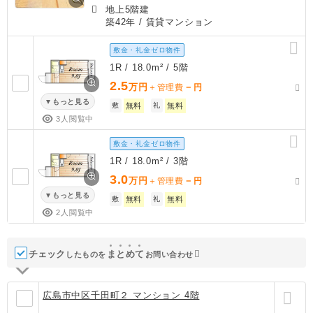
地上5階建
築42年
/ 賃貸マンション
敷金・礼金ゼロ物件
1R / 18.0m² / 5階
2.5
万円
－
＋管理費
円
もっと見る
敷
無料
礼
無料
3人閲覧中
敷金・礼金ゼロ物件
1R / 18.0m² / 3階
3.0
万円
－
＋管理費
円
もっと見る
敷
無料
礼
無料
2人閲覧中
チェック
ま
と
め
て
したものを
お問い合わせ
広島市中区千田町２ マンション 4階