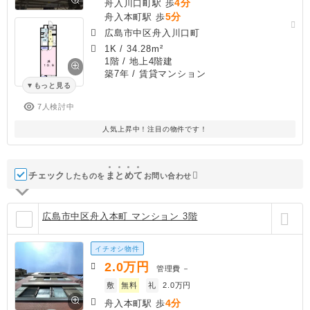
4分
舟入川口町駅 歩
5分
舟入本町駅 歩
広島市中区舟入川口町
1K
/
34.28m²
1階 / 地上4階建
築7年
/ 賃貸マンション
もっと見る
7人検討中
人気上昇中！注目の物件です！
チェック
ま
と
め
て
したものを
お問い合わせ
広島市中区舟入本町 マンション 3階
イチオシ物件
2.0
万円
管理費
－
敷
無料
礼
2.0万円
4分
舟入本町駅 歩