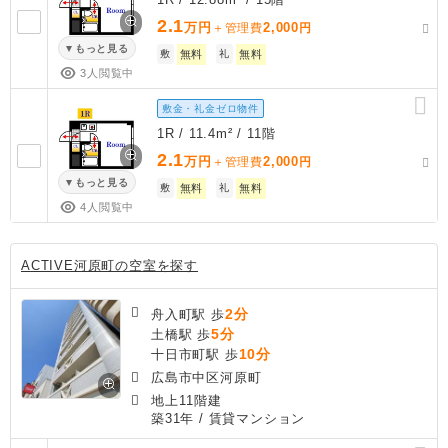
2.1
万円
2,000
＋管理費
円
もっと見る
敷
無料
礼
無料
3人閲覧中
敷金・礼金ゼロ物件
1R / 11.4m² / 11階
2.1
万円
2,000
＋管理費
円
もっと見る
敷
無料
礼
無料
4人閲覧中
ACTIVE河原町の空室を探す
2分
舟入町駅 歩
5分
土橋駅 歩
10分
十日市町駅 歩
広島市中区河原町
地上11階建
築31年
/ 賃貸マンション