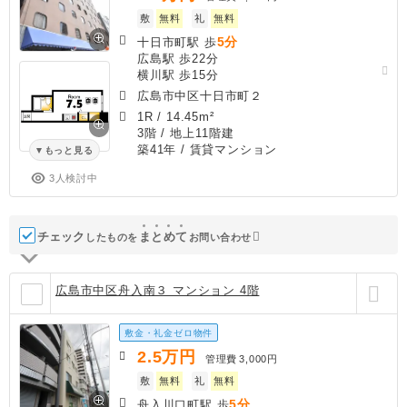
敷
無料
礼
無料
5分
十日市町駅 歩
広島駅 歩22分
横川駅 歩15分
広島市中区十日市町２
1R
/
14.45m²
3階 / 地上11階建
築41年
/ 賃貸マンション
もっと見る
3人検討中
チェック
ま
と
め
て
したものを
お問い合わせ
広島市中区舟入南３ マンション 4階
敷金・礼金ゼロ物件
2.5
万円
管理費
3,000円
敷
無料
礼
無料
5分
舟入川口町駅 歩