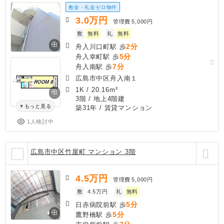
敷金・礼金ゼロ物件
3.0
万円
管理費
5,000円
敷
無料
礼
無料
2分
舟入川口町駅 歩
5分
舟入幸町駅 歩
7分
舟入南駅 歩
広島市中区舟入南１
1K
/
20.16m²
3階 / 地上4階建
もっと見る
築31年
/ 賃貸マンション
1人検討中
広島市中区竹屋町 マンション 3階
4.5
万円
管理費
5,000円
敷
4.5万円
礼
無料
5分
日赤病院前駅 歩
5分
鷹野橋駅 歩