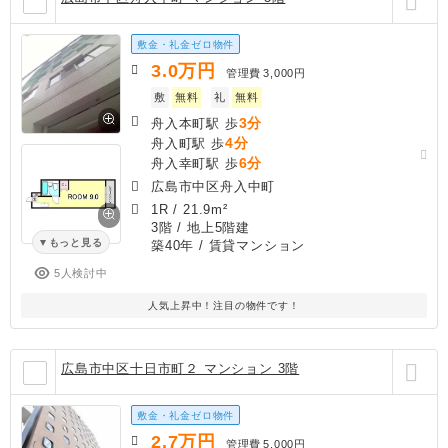
敷金・礼金ゼロ物件
3.0
万円
管理費
3,000円
敷
無料
礼
無料
3分
舟入本町駅 歩
4分
舟入町駅 歩
6分
舟入幸町駅 歩
広島市中区舟入中町
1R
/
21.9m²
3階 / 地上5階建
もっと見る
築40年
/ 賃貸マンション
5人検討中
人気上昇中！注目の物件です！
広島市中区十日市町２ マンション 3階
敷金・礼金ゼロ物件
2.7
万円
管理費
5,000円