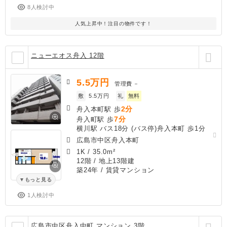
8人検討中
人気上昇中！注目の物件です！
ニューエオス舟入 12階
5.5
万円
管理費
－
敷
5.5万円
礼
無料
2分
舟入本町駅 歩
7分
舟入町駅 歩
横川駅 バス18分 (バス停)舟入本町 歩1分
広島市中区舟入本町
1K
/
35.0m²
12階 / 地上13階建
築24年
/ 賃貸マンション
もっと見る
1人検討中
広島市中区舟入中町 マンション 3階