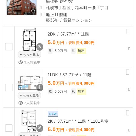
稲穂駅 歩30分
札幌市手稲区手稲本町一条１丁目
地上11階建
築35年
/ 賃貸マンション
2DK / 37.77m² / 11階
5.0
万円
4,000
＋管理費
円
敷
5.0万円
礼
無料
もっと見る
3人閲覧中
1LDK / 37.77m² / 11階
5.0
万円
4,000
＋管理費
円
敷
5.0万円
礼
無料
もっと見る
2人閲覧中
NEW
2K / 37.71m² / 11階 / 1101号室
5.0
万円
4,000
＋管理費
円