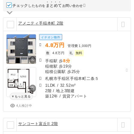
チェック
ま
と
め
て
したものを
お問い合わせ
アメニティ手稲本町 2階
イチオシ物件
4.8
万円
管理費
1,000円
敷
4.8万円
礼
無料
8分
手稲駅 歩
稲穂駅 歩19分
稲積公園駅 歩25分
札幌市手稲区手稲本町二条５
1LDK
/
32.52m²
2階 / 地上3階建
築12年
/ 賃貸アパート
もっと見る
4人検討中
サンコート富丘II 2階