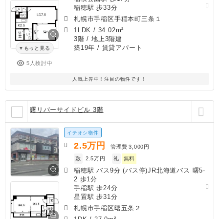
稲穂駅 歩33分
札幌市手稲区手稲本町三条１
1LDK
/
34.02m²
3階 / 地上3階建
築19年
/ 賃貸アパート
もっと見る
5人検討中
人気上昇中！注目の物件です！
曙リバーサイドビル 3階
イチオシ物件
2.5
万円
管理費
3,000円
敷
2.5万円
礼
無料
稲穂駅 バス9分 (バス停)JR北海道バス 曙5-
2 歩1分
手稲駅 歩24分
星置駅 歩31分
札幌市手稲区曙五条２