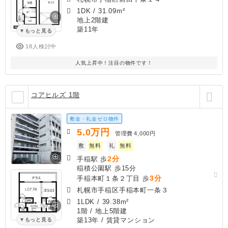
1DK
/
31.09m²
地上2階建
築11年
もっと見る
18人検討中
人気上昇中！注目の物件です！
コアヒルズ 1階
敷金・礼金ゼロ物件
5.0
万円
管理費
4,000円
敷
無料
礼
無料
2分
手稲駅 歩
稲積公園駅 歩15分
3分
手稲本町１条２丁目 歩
札幌市手稲区手稲本町一条３
1LDK
/
39.38m²
1階 / 地上5階建
築13年
/ 賃貸マンション
もっと見る