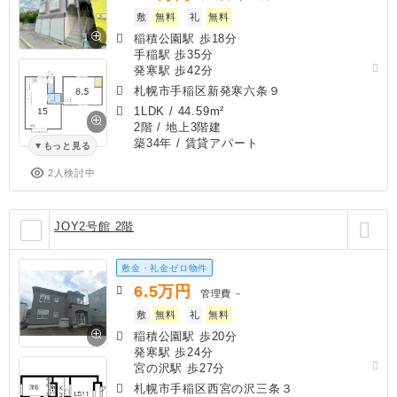
敷
無料
礼
無料
稲積公園駅 歩18分
手稲駅 歩35分
発寒駅 歩42分
札幌市手稲区新発寒六条９
1LDK
/
44.59m²
2階 / 地上3階建
築34年
/ 賃貸アパート
もっと見る
2人検討中
JOY2号館 2階
敷金・礼金ゼロ物件
6.5
万円
管理費
－
敷
無料
礼
無料
稲積公園駅 歩20分
発寒駅 歩24分
宮の沢駅 歩27分
札幌市手稲区西宮の沢三条３