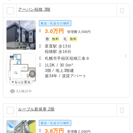
アーバン稲穂 3階
敷金・礼金ゼロ物件
3.0
万円
管理費
3,000円
敷
無料
礼
無料
星置駅 歩13分
稲穂駅 歩16分
札幌市手稲区稲穂三条６
1LDK
/
30.0m²
3階 / 地上3階建
築34年
/ 賃貸アパート
もっと見る
3人検討中
ルーブル新発寒 2階
敷金・礼金ゼロ物件
3.8
万円
管理費
2,000円