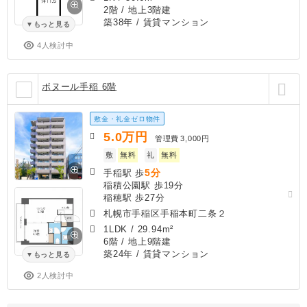
2階 / 地上3階建
築38年
/ 賃貸マンション
もっと見る
4人検討中
ボヌール手稲 6階
敷金・礼金ゼロ物件
5.0
万円
管理費
3,000円
敷
無料
礼
無料
5分
手稲駅 歩
稲積公園駅 歩19分
稲穂駅 歩27分
札幌市手稲区手稲本町二条２
1LDK
/
29.94m²
6階 / 地上9階建
築24年
/ 賃貸マンション
もっと見る
2人検討中