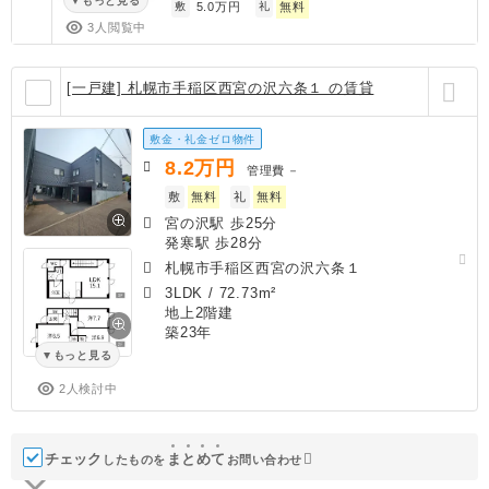
もっと見る
敷
5.0万円
礼
無料
3人閲覧中
[一戸建] 札幌市手稲区西宮の沢六条１ の賃貸
敷金・礼金ゼロ物件
8.2
万円
管理費
－
敷
無料
礼
無料
宮の沢駅 歩25分
発寒駅 歩28分
札幌市手稲区西宮の沢六条１
3LDK
/
72.73m²
地上2階建
築23年
もっと見る
2人検討中
チェック
ま
と
め
て
したものを
お問い合わせ