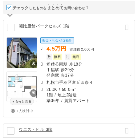
チェック
ま
と
め
て
したものを
お問い合わせ
瀬比亜館パークヒルズ 1階
敷金・礼金ゼロ物件
4.5
万円
管理費
2,000円
敷
無料
礼
無料
稲積公園駅 歩18分
手稲駅 歩29分
発寒駅 歩37分
札幌市手稲区富丘四条４
2LDK
/
50.0m²
1階 / 地上2階建
築36年
/ 賃貸アパート
もっと見る
1人検討中
ウエストヒル 3階