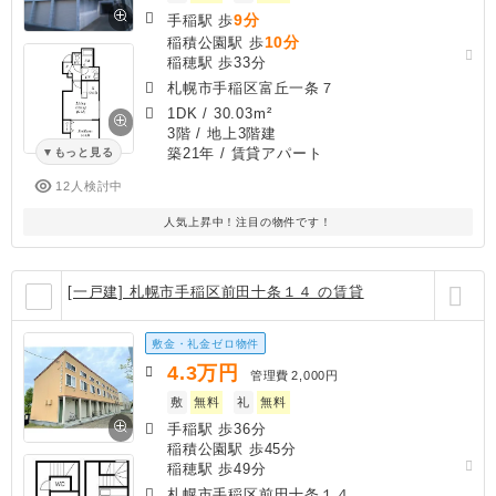
9分
手稲駅 歩
10分
稲積公園駅 歩
稲穂駅 歩33分
札幌市手稲区富丘一条７
1DK
/
30.03m²
3階 / 地上3階建
築21年
/ 賃貸アパート
もっと見る
12人検討中
人気上昇中！注目の物件です！
[一戸建] 札幌市手稲区前田十条１４ の賃貸
敷金・礼金ゼロ物件
4.3
万円
管理費
2,000円
敷
無料
礼
無料
手稲駅 歩36分
稲積公園駅 歩45分
稲穂駅 歩49分
札幌市手稲区前田十条１４