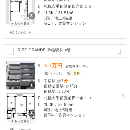
札幌市手稲区前田六条１６
1LDK
/
31.51m²
1階 / 地上4階建
築1年
/ 賃貸マンション
もっと見る
2人検討中
RITZ GRANDE 手稲駅前 4階
7.7
万円
管理費
4,000円
敷
7.7万円
礼
無料
7分
手稲駅 歩
稲積公園駅 歩15分
稲穂駅 歩30分
札幌市手稲区前田一条１０
2LDK
/
52.89m²
4階 / 地上5階建
築7年
/ 賃貸マンション
もっと見る
3人検討中