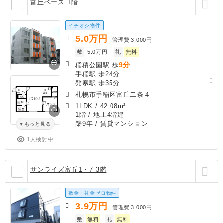
富丘ベース 1階
イチオシ物件
5.0
万円
管理費
3,000円
敷
5.0万円
礼
無料
9分
稲積公園駅 歩
手稲駅 歩24分
発寒駅 歩35分
札幌市手稲区富丘二条４
1LDK
/
42.08m²
1階 / 地上4階建
築9年
/ 賃貸マンション
もっと見る
1人検討中
サンライズ富丘1・7 3階
敷金・礼金ゼロ物件
3.9
万円
管理費
3,000円
敷
無料
礼
無料