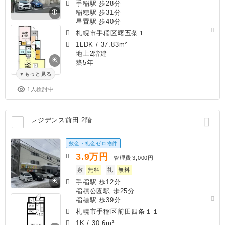
手稲駅 歩28分
稲穂駅 歩31分
星置駅 歩40分
札幌市手稲区曙五条１
1LDK
/
37.83m²
地上2階建
築5年
もっと見る
1人検討中
レジデンス前田 2階
敷金・礼金ゼロ物件
3.9
万円
管理費
3,000円
敷
無料
礼
無料
手稲駅 歩12分
稲積公園駅 歩25分
稲穂駅 歩39分
札幌市手稲区前田四条１１
1K
/
30.6m²