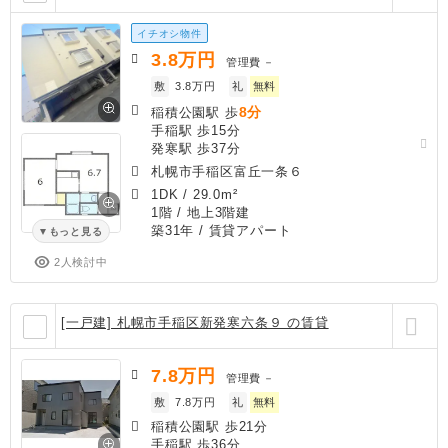
イチオシ物件
3.8
万円
管理費
－
敷
3.8万円
礼
無料
8分
稲積公園駅 歩
手稲駅 歩15分
発寒駅 歩37分
札幌市手稲区富丘一条６
1DK
/
29.0m²
1階 / 地上3階建
築31年
/ 賃貸アパート
もっと見る
2人検討中
[一戸建] 札幌市手稲区新発寒六条９ の賃貸
7.8
万円
管理費
－
敷
7.8万円
礼
無料
稲積公園駅 歩21分
手稲駅 歩36分