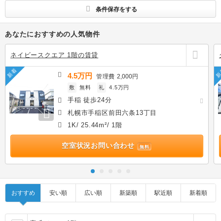
条件保存をする
あなたにおすすめの人気物件
ネイビースクエア 1階の賃貸
新着
新
4.5万円
管理費
2,000円
敷
無料
礼
4.5万円
手稲 徒歩24分
札幌市手稲区前田六条13丁目
1K/ 25.44m²/ 1階
空室状況お問い合わせ
無料
おすすめ
安い順
広い順
新築順
駅近順
新着順