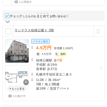
1人閲覧中
チェック
ま
と
め
て
したものを
お問い合わせ
サンテラス稲積公園Ｖ 3階
イチオシ物件
4.5
万円
管理費
2,000円
敷
4.5万円
礼
無料
7分
稲積公園駅 歩
手稲駅 歩19分
発寒駅 歩37分
札幌市手稲区富丘二条５
1LDK
/
36.06m²
3階 / 地上3階建
築18年
/ 賃貸アパート
もっと見る
2人検討中