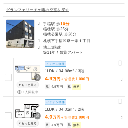
グランフェリーチェ曙の空室を探す
10分
手稲駅 歩
稲穂駅 歩25分
稲積公園駅 歩28分
札幌市手稲区曙一条１丁目
地上3階建
築11年
/ 賃貸アパート
イチオシ物件
1LDK / 34.98m² / 3階
4.9
万円
1,000
＋管理費
円
もっと見る
敷
4.9万円
礼
無料
1人閲覧中
イチオシ物件
1LDK / 34.32m² / 2階
4.9
万円
1,000
＋管理費
円
もっと見る
敷
4.9万円
礼
無料