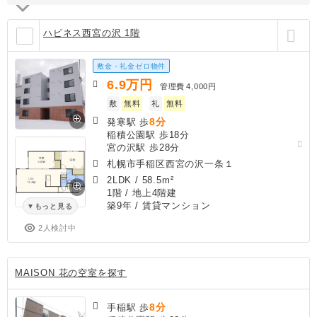
ハピネス西宮の沢 1階
敷金・礼金ゼロ物件
6.9
万円
管理費
4,000円
敷
無料
礼
無料
8分
発寒駅 歩
稲積公園駅 歩18分
宮の沢駅 歩28分
札幌市手稲区西宮の沢一条１
2LDK
/
58.5m²
1階 / 地上4階建
築9年
/ 賃貸マンション
もっと見る
2人検討中
MAISON 花の空室を探す
8分
手稲駅 歩