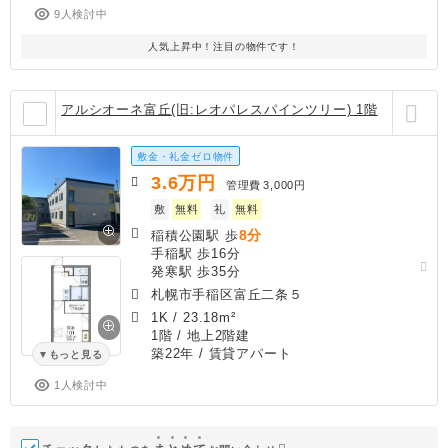
9人検討中
人気上昇中！注目の物件です！
アルシオーネ富丘(旧:レオパレスパインツリー) 1階
敷金・礼金ゼロ物件
3.6
万円
管理費
3,000円
敷
無料
礼
無料
8分
稲積公園駅 歩
手稲駅 歩16分
発寒駅 歩35分
札幌市手稲区富丘二条５
1K
/
23.18m²
1階 / 地上2階建
築22年
/ 賃貸アパート
もっと見る
1人検討中