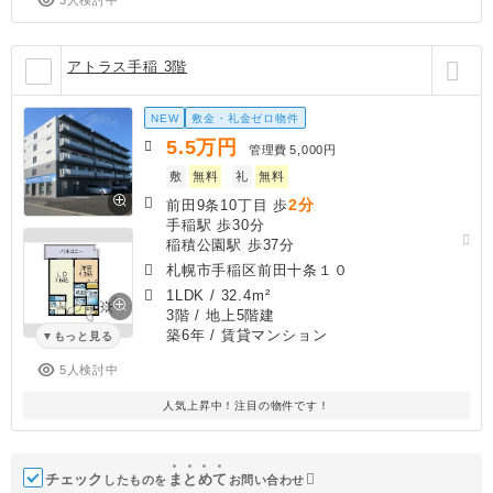
アトラス手稲 3階
NEW
敷金・礼金ゼロ物件
5.5
万円
管理費
5,000円
敷
無料
礼
無料
2分
前田9条10丁目 歩
手稲駅 歩30分
稲積公園駅 歩37分
札幌市手稲区前田十条１０
1LDK
/
32.4m²
3階 / 地上5階建
築6年
/ 賃貸マンション
もっと見る
5人検討中
人気上昇中！注目の物件です！
チェック
ま
と
め
て
したものを
お問い合わせ