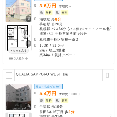
3.6
万円
管理費
－
敷
無料
礼
無料
8分
稲穂駅 歩
手稲駅 歩20分
札幌駅 バス64分 (バス停)ジェイ・アール北
海道バス 手稲営業所前 歩6分
札幌市手稲区稲穂一条２
1LDK
/
31.0m²
2階 / 地上3階建
もっと見る
築34年
/ 賃貸アパート
3人検討中
QUALIA SAPPORO WEST 1階
敷金・礼金ゼロ物件
5.4
万円
管理費
3,000円
敷
無料
礼
無料
手稲駅 歩19分
2分
前田6条16丁目 歩
稲穂駅 歩31分