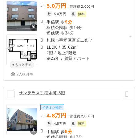
5.0
万円
管理費
2,000円
敷
5.0万円
礼
無料
9分
手稲駅 歩
稲積公園駅 歩14分
稲穂駅 歩34分
札幌市手稲区富丘二条７
1LDK
/
35.62m²
2階 / 地上2階建
築22年
/ 賃貸アパート
もっと見る
2人検討中
サンテラス手稲本町 3階
イチオシ物件
4.8
万円
管理費
2,000円
敷
4.8万円
礼
無料
5分
手稲駅 歩
稲積公園駅 歩17分