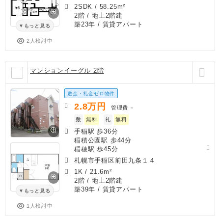
2SDK
/
58.25m²
2階 / 地上2階建
築23年
/ 賃貸アパート
もっと見る
2人検討中
マンションイーグル 2階
敷金・礼金ゼロ物件
2.8
万円
管理費
－
敷
無料
礼
無料
手稲駅 歩36分
稲積公園駅 歩44分
稲穂駅 歩45分
札幌市手稲区前田九条１４
1K
/
21.6m²
2階 / 地上2階建
築39年
/ 賃貸アパート
もっと見る
1人検討中