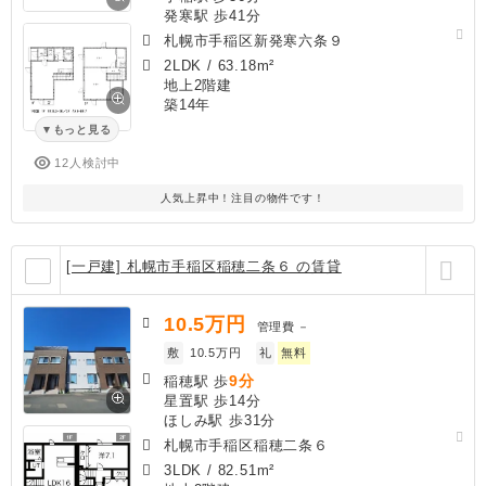
発寒駅 歩41分
札幌市手稲区新発寒六条９
2LDK
/
63.18m²
地上2階建
築14年
もっと見る
12人検討中
人気上昇中！注目の物件です！
[一戸建] 札幌市手稲区稲穂二条６ の賃貸
10.5
万円
管理費
－
敷
10.5万円
礼
無料
9分
稲穂駅 歩
星置駅 歩14分
ほしみ駅 歩31分
札幌市手稲区稲穂二条６
3LDK
/
82.51m²