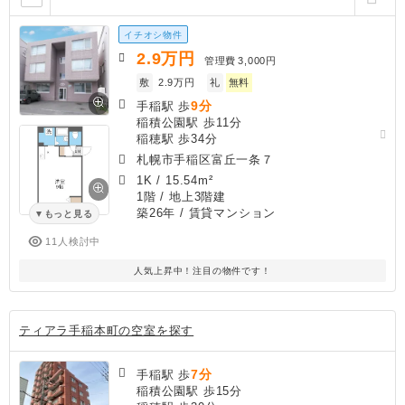
イチオシ物件
2.9
万円
管理費
3,000円
敷
2.9万円
礼
無料
9分
手稲駅 歩
稲積公園駅 歩11分
稲穂駅 歩34分
札幌市手稲区富丘一条７
1K
/
15.54m²
1階 / 地上3階建
築26年
/ 賃貸マンション
もっと見る
11人検討中
人気上昇中！注目の物件です！
ティアラ手稲本町の空室を探す
7分
手稲駅 歩
稲積公園駅 歩15分