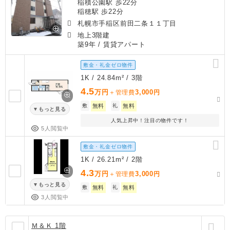
稲積公園駅 歩22分
稲穂駅 歩22分
札幌市手稲区前田二条１１丁目
地上3階建
築9年
/ 賃貸アパート
敷金・礼金ゼロ物件
1K / 24.84m² / 3階
4.5
万円
3,000
＋管理費
円
敷
無料
礼
無料
もっと見る
人気上昇中！注目の物件です！
5人閲覧中
敷金・礼金ゼロ物件
1K / 26.21m² / 2階
4.3
万円
3,000
＋管理費
円
もっと見る
敷
無料
礼
無料
3人閲覧中
Ｍ＆Ｋ 1階