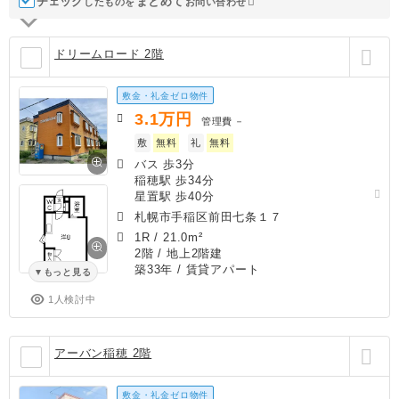
チェック
ま
と
め
て
したものを
お問い合わせ
ドリームロード 2階
敷金・礼金ゼロ物件
3.1
万円
管理費
－
敷
無料
礼
無料
バス 歩3分
稲穂駅 歩34分
星置駅 歩40分
札幌市手稲区前田七条１７
1R
/
21.0m²
2階 / 地上2階建
築33年
/ 賃貸アパート
もっと見る
1人検討中
アーバン稲穂 2階
敷金・礼金ゼロ物件