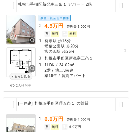
札幌市手稲区新発寒三条１ アパート 2階
敷金・礼金ゼロ物件
4.5
万円
管理費
3,000円
敷
無料
礼
無料
発寒駅 歩13分
稲積公園駅 歩20分
宮の沢駅 歩26分
札幌市手稲区新発寒三条１
1LDK
/
34.02m²
2階 / 地上3階建
築18年
/ 賃貸アパート
もっと見る
2人検討中
[一戸建] 札幌市手稲区曙五条１ の賃貸
6.0
万円
管理費
4,000円
敷
無料
礼
6.0万円