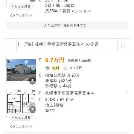
1DK
/
27.0m²
3階 / 地上3階建
もっと見る
築35年
/ 賃貸マンション
7人検討中
人気上昇中！注目の物件です！
[一戸建] 札幌市手稲区新発寒五条４ の賃貸
8.7
万円
管理費
3,000円
敷
無料
礼
8.7万円
稲積公園駅 歩28分
発寒駅 歩34分
手稲駅 歩44分
札幌市手稲区新発寒五条４
3LDK
/
62.0m²
地上2階建
築4年
もっと見る
1人検討中