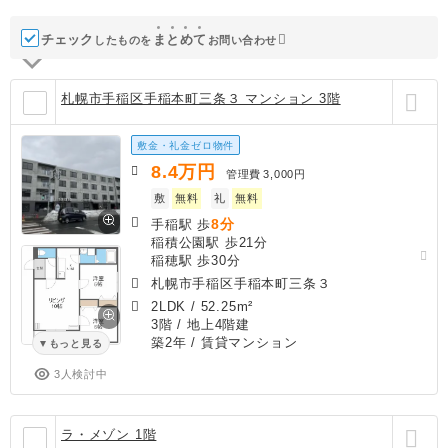
チェック
ま
と
め
て
したものを
お問い合わせ
札幌市手稲区手稲本町三条３ マンション 3階
敷金・礼金ゼロ物件
8.4
万円
管理費
3,000円
敷
無料
礼
無料
8分
手稲駅 歩
稲積公園駅 歩21分
稲穂駅 歩30分
札幌市手稲区手稲本町三条３
2LDK
/
52.25m²
3階 / 地上4階建
築2年
/ 賃貸マンション
もっと見る
3人検討中
ラ・メゾン 1階