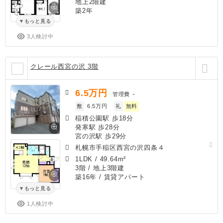
地上2階建
築2年
もっと見る
3人検討中
クレール西宮の沢 3階
6.5
万円
管理費
－
敷
6.5万円
礼
無料
稲積公園駅 歩18分
発寒駅 歩28分
宮の沢駅 歩29分
札幌市手稲区西宮の沢四条４
1LDK
/
49.64m²
3階 / 地上3階建
築16年
/ 賃貸アパート
もっと見る
1人検討中