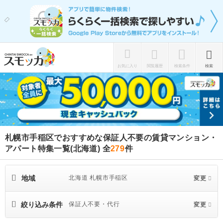
お気に入り
閲覧履歴
検索条件
検索
札幌市手稲区でおすすめな保証人不要の賃貸マンション・
アパート特集一覧(北海道)
全
279
件
地域
北海道 札幌市手稲区
変更
絞り込み条件
保証人不要・代行
変更